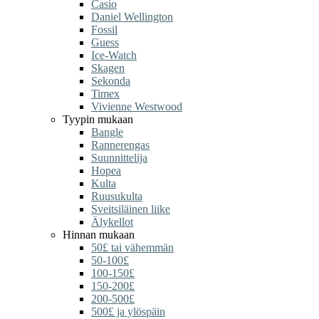
Casio
Daniel Wellington
Fossil
Guess
Ice-Watch
Skagen
Sekonda
Timex
Vivienne Westwood
Tyypin mukaan
Bangle
Rannerengas
Suunnittelija
Hopea
Kulta
Ruusukulta
Sveitsiläinen liike
Älykellot
Hinnan mukaan
50£ tai vähemmän
50-100£
100-150£
150-200£
200-500£
500£ ja ylöspäin