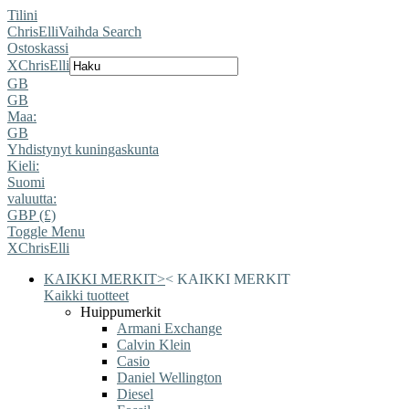
Tilini
ChrisElli
Vaihda Search
Ostoskassi
X
ChrisElli
GB
GB
Maa:
GB
Yhdistynyt kuningaskunta
Kieli:
Suomi
valuutta:
GBP (£)
Toggle Menu
X
ChrisElli
KAIKKI MERKIT
>
<
KAIKKI MERKIT
Kaikki tuotteet
Huippumerkit
Armani Exchange
Calvin Klein
Casio
Daniel Wellington
Diesel