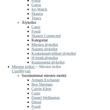
Fossil
Guess
Ice-Watch
Skagen
Timex
Älykellot
Casio
Fossil
Skagen Connected
Kategoriat
Miesten älykellot
Naisten älykellot
Kosketusnäytölliset älykellot
Hybridi-älykellot
Kunnostetut älykellot
Miesten kellot
>
<
Miesten kellot
Uusi
Myynti
Suosituimmat miesten merkit
Armani Exchange
Ben Sherman
Calvin Klein
Casio
Daniel Wellington
Diesel
Fossil