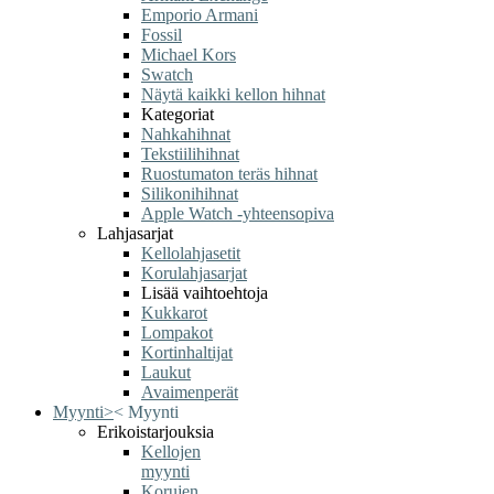
Emporio Armani
Fossil
Michael Kors
Swatch
Näytä kaikki kellon hihnat
Kategoriat
Nahkahihnat
Tekstiilihihnat
Ruostumaton teräs hihnat
Silikonihihnat
Apple Watch -yhteensopiva
Lahjasarjat
Kellolahjasetit
Korulahjasarjat
Lisää vaihtoehtoja
Kukkarot
Lompakot
Kortinhaltijat
Laukut
Avaimenperät
Myynti
>
<
Myynti
Erikoistarjouksia
Kellojen
myynti
Korujen