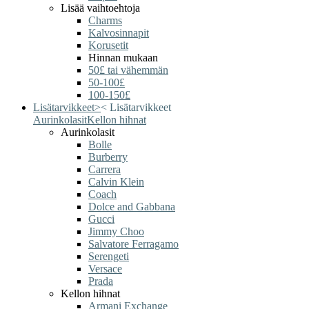
Lisää vaihtoehtoja
Charms
Kalvosinnapit
Korusetit
Hinnan mukaan
50£ tai vähemmän
50-100£
100-150£
Lisätarvikkeet
>
<
Lisätarvikkeet
Aurinkolasit
Kellon hihnat
Aurinkolasit
Bolle
Burberry
Carrera
Calvin Klein
Coach
Dolce and Gabbana
Gucci
Jimmy Choo
Salvatore Ferragamo
Serengeti
Versace
Prada
Kellon hihnat
Armani Exchange