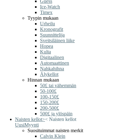
Guess
Ice-Watch
Timex
Tyypin mukaan
Urheilu
Kronografit
Suunnittelija
Sveitsiläinen liike
Hopea
Kulta
Digitaalinen
Automaattinen
Nahkahihna
Älykellot
Hinnan mukaan
50£ tai vähemmän
50-100£
100-150£
150-200£
200-500£
500£ ja ylöspäin
Naisten kellot
>
<
Naisten kellot
Uusi
Myynti
Suosituimmat naisten merkit
Calvin Klein