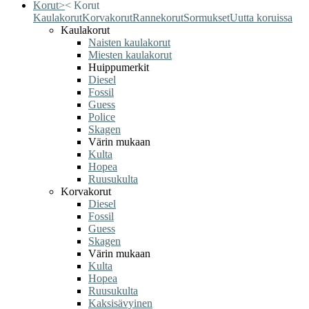
Korut
>
<
Korut
Kaulakorut
Korvakorut
Rannekorut
Sormukset
Uutta koruissa
Kaulakorut
Naisten kaulakorut
Miesten kaulakorut
Huippumerkit
Diesel
Fossil
Guess
Police
Skagen
Värin mukaan
Kulta
Hopea
Ruusukulta
Korvakorut
Diesel
Fossil
Guess
Skagen
Värin mukaan
Kulta
Hopea
Ruusukulta
Kaksisävyinen