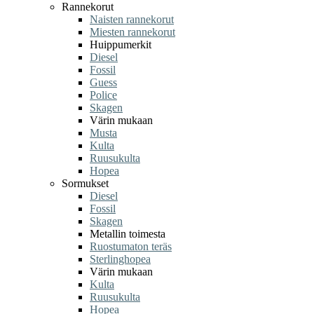
Rannekorut
Naisten rannekorut
Miesten rannekorut
Huippumerkit
Diesel
Fossil
Guess
Police
Skagen
Värin mukaan
Musta
Kulta
Ruusukulta
Hopea
Sormukset
Diesel
Fossil
Skagen
Metallin toimesta
Ruostumaton teräs
Sterlinghopea
Värin mukaan
Kulta
Ruusukulta
Hopea