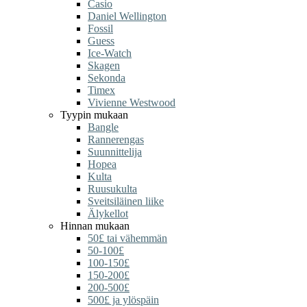
Casio
Daniel Wellington
Fossil
Guess
Ice-Watch
Skagen
Sekonda
Timex
Vivienne Westwood
Tyypin mukaan
Bangle
Rannerengas
Suunnittelija
Hopea
Kulta
Ruusukulta
Sveitsiläinen liike
Älykellot
Hinnan mukaan
50£ tai vähemmän
50-100£
100-150£
150-200£
200-500£
500£ ja ylöspäin