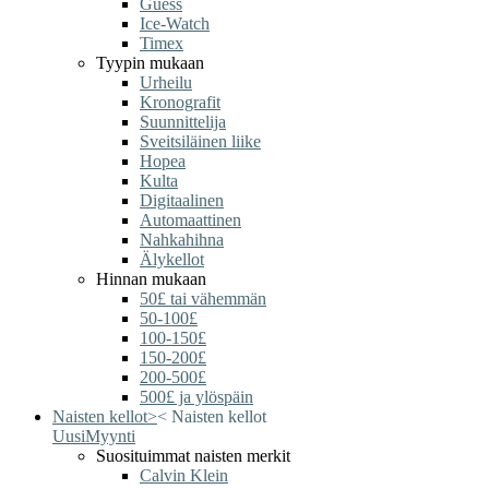
Guess
Ice-Watch
Timex
Tyypin mukaan
Urheilu
Kronografit
Suunnittelija
Sveitsiläinen liike
Hopea
Kulta
Digitaalinen
Automaattinen
Nahkahihna
Älykellot
Hinnan mukaan
50£ tai vähemmän
50-100£
100-150£
150-200£
200-500£
500£ ja ylöspäin
Naisten kellot
>
<
Naisten kellot
Uusi
Myynti
Suosituimmat naisten merkit
Calvin Klein