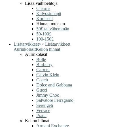
Lisää vaihtoehtoja
Charms
Kalvosinnapit
Korusetit
Hinnan mukaan
50£ tai vähemmän
50-100£
100-150£
Lisätarvikkeet
>
<
Lisätarvikkeet
Aurinkolasit
Kellon hihnat
Aurinkolasit
Bolle
Burberry
Carrera
Calvin Klein
Coach
Dolce and Gabbana
Gucci
Jimmy Choo
Salvatore Ferragamo
Serengeti
Versace
Prada
Kellon hihnat
Armani Exchange