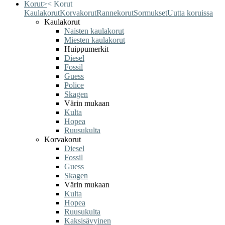
Korut
>
<
Korut
Kaulakorut
Korvakorut
Rannekorut
Sormukset
Uutta koruissa
Kaulakorut
Naisten kaulakorut
Miesten kaulakorut
Huippumerkit
Diesel
Fossil
Guess
Police
Skagen
Värin mukaan
Kulta
Hopea
Ruusukulta
Korvakorut
Diesel
Fossil
Guess
Skagen
Värin mukaan
Kulta
Hopea
Ruusukulta
Kaksisävyinen