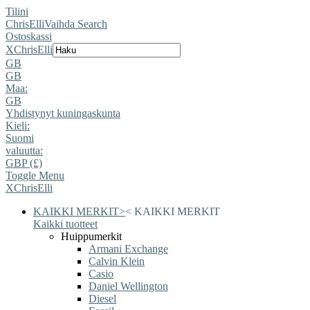
Tilini
ChrisElli
Vaihda Search
Ostoskassi
X
ChrisElli
GB
GB
Maa:
GB
Yhdistynyt kuningaskunta
Kieli:
Suomi
valuutta:
GBP (£)
Toggle Menu
X
ChrisElli
KAIKKI MERKIT
>
<
KAIKKI MERKIT
Kaikki tuotteet
Huippumerkit
Armani Exchange
Calvin Klein
Casio
Daniel Wellington
Diesel