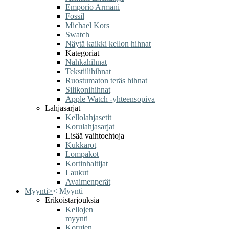
Emporio Armani
Fossil
Michael Kors
Swatch
Näytä kaikki kellon hihnat
Kategoriat
Nahkahihnat
Tekstiilihihnat
Ruostumaton teräs hihnat
Silikonihihnat
Apple Watch -yhteensopiva
Lahjasarjat
Kellolahjasetit
Korulahjasarjat
Lisää vaihtoehtoja
Kukkarot
Lompakot
Kortinhaltijat
Laukut
Avaimenperät
Myynti
>
<
Myynti
Erikoistarjouksia
Kellojen
myynti
Korujen