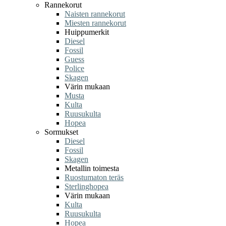
Rannekorut
Naisten rannekorut
Miesten rannekorut
Huippumerkit
Diesel
Fossil
Guess
Police
Skagen
Värin mukaan
Musta
Kulta
Ruusukulta
Hopea
Sormukset
Diesel
Fossil
Skagen
Metallin toimesta
Ruostumaton teräs
Sterlinghopea
Värin mukaan
Kulta
Ruusukulta
Hopea