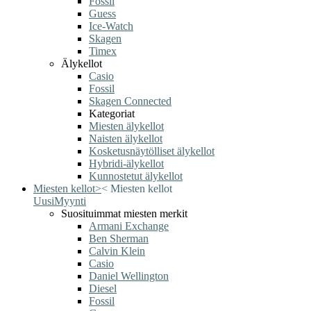
Fossil
Guess
Ice-Watch
Skagen
Timex
Älykellot
Casio
Fossil
Skagen Connected
Kategoriat
Miesten älykellot
Naisten älykellot
Kosketusnäytölliset älykellot
Hybridi-älykellot
Kunnostetut älykellot
Miesten kellot
>
<
Miesten kellot
Uusi
Myynti
Suosituimmat miesten merkit
Armani Exchange
Ben Sherman
Calvin Klein
Casio
Daniel Wellington
Diesel
Fossil