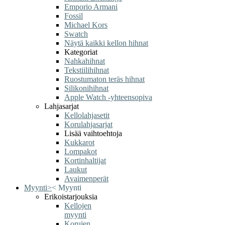
Emporio Armani
Fossil
Michael Kors
Swatch
Näytä kaikki kellon hihnat
Kategoriat
Nahkahihnat
Tekstiilihihnat
Ruostumaton teräs hihnat
Silikonihihnat
Apple Watch -yhteensopiva
Lahjasarjat
Kellolahjasetit
Korulahjasarjat
Lisää vaihtoehtoja
Kukkarot
Lompakot
Kortinhaltijat
Laukut
Avaimenperät
Myynti
>
<
Myynti
Erikoistarjouksia
Kellojen
myynti
Korujen