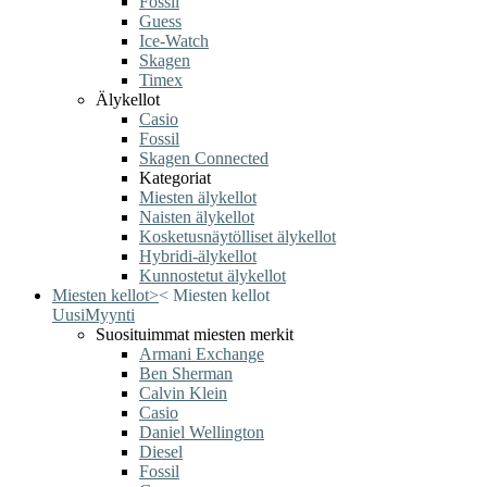
Fossil
Guess
Ice-Watch
Skagen
Timex
Älykellot
Casio
Fossil
Skagen Connected
Kategoriat
Miesten älykellot
Naisten älykellot
Kosketusnäytölliset älykellot
Hybridi-älykellot
Kunnostetut älykellot
Miesten kellot
>
<
Miesten kellot
Uusi
Myynti
Suosituimmat miesten merkit
Armani Exchange
Ben Sherman
Calvin Klein
Casio
Daniel Wellington
Diesel
Fossil