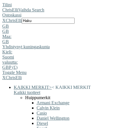
Tilini
ChrisElli
Vaihda Search
Ostoskassi
X
ChrisElli
GB
GB
Maa:
GB
Yhdistynyt kuningaskunta
Kieli:
Suomi
valuutta:
GBP (£)
Toggle Menu
X
ChrisElli
KAIKKI MERKIT
>
<
KAIKKI MERKIT
Kaikki tuotteet
Huippumerkit
Armani Exchange
Calvin Klein
Casio
Daniel Wellington
Diesel