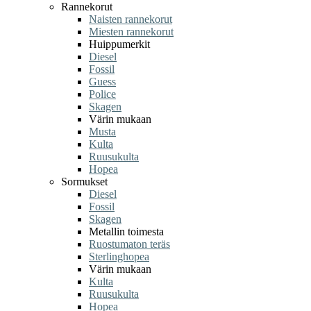
Rannekorut
Naisten rannekorut
Miesten rannekorut
Huippumerkit
Diesel
Fossil
Guess
Police
Skagen
Värin mukaan
Musta
Kulta
Ruusukulta
Hopea
Sormukset
Diesel
Fossil
Skagen
Metallin toimesta
Ruostumaton teräs
Sterlinghopea
Värin mukaan
Kulta
Ruusukulta
Hopea