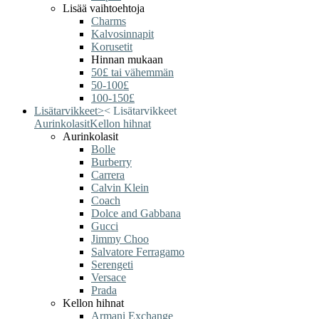
Lisää vaihtoehtoja
Charms
Kalvosinnapit
Korusetit
Hinnan mukaan
50£ tai vähemmän
50-100£
100-150£
Lisätarvikkeet
>
<
Lisätarvikkeet
Aurinkolasit
Kellon hihnat
Aurinkolasit
Bolle
Burberry
Carrera
Calvin Klein
Coach
Dolce and Gabbana
Gucci
Jimmy Choo
Salvatore Ferragamo
Serengeti
Versace
Prada
Kellon hihnat
Armani Exchange