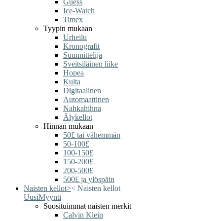
Guess
Ice-Watch
Timex
Tyypin mukaan
Urheilu
Kronografit
Suunnittelija
Sveitsiläinen liike
Hopea
Kulta
Digitaalinen
Automaattinen
Nahkahihna
Älykellot
Hinnan mukaan
50£ tai vähemmän
50-100£
100-150£
150-200£
200-500£
500£ ja ylöspäin
Naisten kellot
>
<
Naisten kellot
Uusi
Myynti
Suosituimmat naisten merkit
Calvin Klein