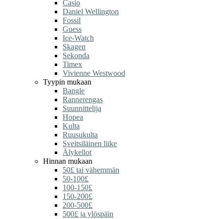
Casio
Daniel Wellington
Fossil
Guess
Ice-Watch
Skagen
Sekonda
Timex
Vivienne Westwood
Tyypin mukaan
Bangle
Rannerengas
Suunnittelija
Hopea
Kulta
Ruusukulta
Sveitsiläinen liike
Älykellot
Hinnan mukaan
50£ tai vähemmän
50-100£
100-150£
150-200£
200-500£
500£ ja ylöspäin