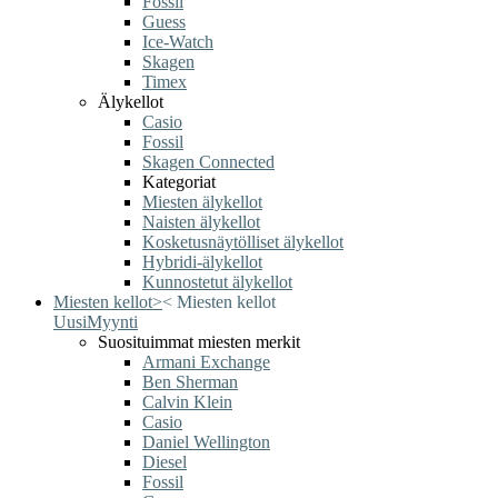
Fossil
Guess
Ice-Watch
Skagen
Timex
Älykellot
Casio
Fossil
Skagen Connected
Kategoriat
Miesten älykellot
Naisten älykellot
Kosketusnäytölliset älykellot
Hybridi-älykellot
Kunnostetut älykellot
Miesten kellot
>
<
Miesten kellot
Uusi
Myynti
Suosituimmat miesten merkit
Armani Exchange
Ben Sherman
Calvin Klein
Casio
Daniel Wellington
Diesel
Fossil