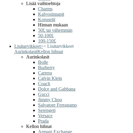
Lisää vaihtoehtoja
Charms
Kalvosinnapit
Korusetit
Hinnan mukaan
50£ tai vähemmän
50-100£
100-150£
Lisätarvikkeet
>
<
Lisätarvikkeet
Aurinkolasit
Kellon hihnat
Aurinkolasit
Bolle
Burberry
Carrera
Calvin Klein
Coach
Dolce and Gabbana
Gucci
Jimmy Choo
Salvatore Ferragamo
Serengeti
Versace
Prada
Kellon hihnat
Armani Exchange