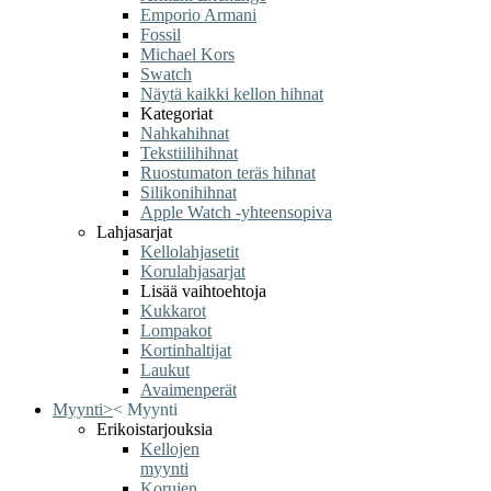
Emporio Armani
Fossil
Michael Kors
Swatch
Näytä kaikki kellon hihnat
Kategoriat
Nahkahihnat
Tekstiilihihnat
Ruostumaton teräs hihnat
Silikonihihnat
Apple Watch -yhteensopiva
Lahjasarjat
Kellolahjasetit
Korulahjasarjat
Lisää vaihtoehtoja
Kukkarot
Lompakot
Kortinhaltijat
Laukut
Avaimenperät
Myynti
>
<
Myynti
Erikoistarjouksia
Kellojen
myynti
Korujen