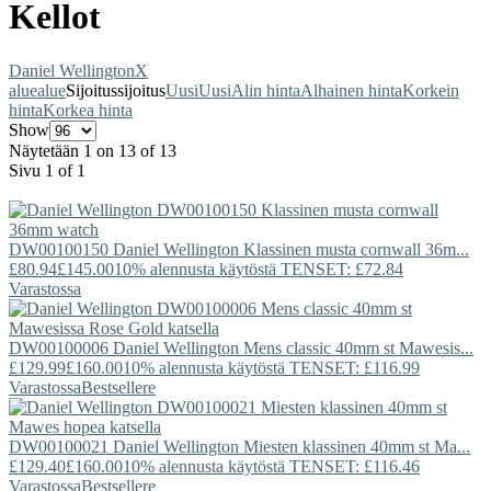
Kellot
Daniel Wellington
X
alue
alue
Sijoitus
sijoitus
Uusi
Uusi
Alin hinta
Alhainen hinta
Korkein
hinta
Korkea hinta
Show
Näytetään 1 on 13 of 13
Sivu 1 of 1
DW00100150
Daniel Wellington
Klassinen musta cornwall 36m...
£80.94
£145.00
10% alennusta käytöstä TENSET: £72.84
Varastossa
DW00100006
Daniel Wellington
Mens classic 40mm st Mawesis...
£129.99
£160.00
10% alennusta käytöstä TENSET: £116.99
Varastossa
Bestsellere
DW00100021
Daniel Wellington
Miesten klassinen 40mm st Ma...
£129.40
£160.00
10% alennusta käytöstä TENSET: £116.46
Varastossa
Bestsellere