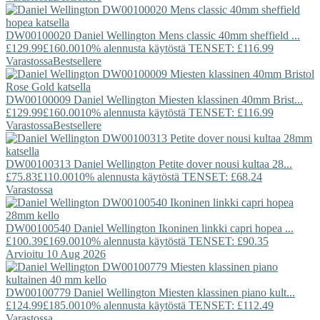
DW00100020
Daniel Wellington
Mens classic 40mm sheffield ...
£129.99
£160.00
10% alennusta käytöstä TENSET: £116.99
Varastossa
Bestsellere
DW00100009
Daniel Wellington
Miesten klassinen 40mm Brist...
£129.99
£160.00
10% alennusta käytöstä TENSET: £116.99
Varastossa
Bestsellere
DW00100313
Daniel Wellington
Petite dover nousi kultaa 28...
£75.83
£110.00
10% alennusta käytöstä TENSET: £68.24
Varastossa
DW00100540
Daniel Wellington
Ikoninen linkki capri hopea ...
£100.39
£169.00
10% alennusta käytöstä TENSET: £90.35
Arvioitu 10 Aug 2026
DW00100779
Daniel Wellington
Miesten klassinen piano kult...
£124.99
£185.00
10% alennusta käytöstä TENSET: £112.49
Varastossa