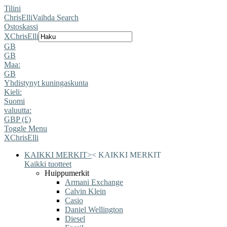
Tilini
ChrisElli
Vaihda Search
Ostoskassi
X
ChrisElli
GB
GB
Maa:
GB
Yhdistynyt kuningaskunta
Kieli:
Suomi
valuutta:
GBP (£)
Toggle Menu
X
ChrisElli
KAIKKI MERKIT
>
<
KAIKKI MERKIT
Kaikki tuotteet
Huippumerkit
Armani Exchange
Calvin Klein
Casio
Daniel Wellington
Diesel