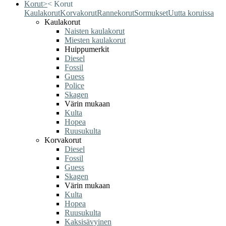
Korut
>
<
Korut
Kaulakorut
Korvakorut
Rannekorut
Sormukset
Uutta koruissa
Kaulakorut
Naisten kaulakorut
Miesten kaulakorut
Huippumerkit
Diesel
Fossil
Guess
Police
Skagen
Värin mukaan
Kulta
Hopea
Ruusukulta
Korvakorut
Diesel
Fossil
Guess
Skagen
Värin mukaan
Kulta
Hopea
Ruusukulta
Kaksisävyinen