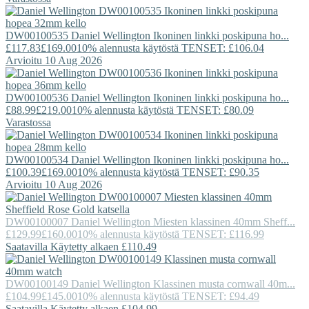
DW00100535
Daniel Wellington
Ikoninen linkki poskipuna ho...
£117.83
£169.00
10% alennusta käytöstä TENSET: £106.04
Arvioitu 10 Aug 2026
DW00100536
Daniel Wellington
Ikoninen linkki poskipuna ho...
£88.99
£219.00
10% alennusta käytöstä TENSET: £80.09
Varastossa
DW00100534
Daniel Wellington
Ikoninen linkki poskipuna ho...
£100.39
£169.00
10% alennusta käytöstä TENSET: £90.35
Arvioitu 10 Aug 2026
DW00100007
Daniel Wellington
Miesten klassinen 40mm Sheff...
£129.99
£160.00
10% alennusta käytöstä TENSET: £116.99
Saatavilla Käytetty alkaen £110.49
DW00100149
Daniel Wellington
Klassinen musta cornwall 40m...
£104.99
£145.00
10% alennusta käytöstä TENSET: £94.49
Saatavilla Käytetty alkaen £104.99