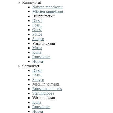
Rannekorut
Naisten rannekorut
Miesten rannekorut
Huippumerkit
Diesel
Fossil
Guess
Police
Skagen
Värin mukaan
Musta
Kulta
Ruusukulta
Hopea
Sormukset
Diesel
Fossil
Skagen
Metallin toimesta
Ruostumaton teräs
Sterlinghopea
Värin mukaan
Kulta
Ruusukulta
Hopea