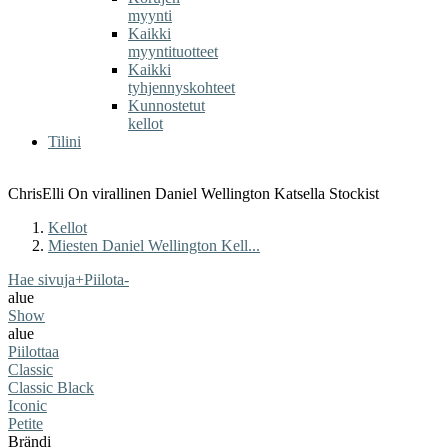
myynti
Kaikki
myyntituotteet
Kaikki
tyhjennyskohteet
Kunnostetut
kellot
Tilini
ChrisElli On virallinen Daniel Wellington Katsella Stockist
Kellot
Miesten Daniel Wellington Kell...
Hae sivuja
+
Piilota
-
alue
Show
alue
Piilottaa
Classic
Classic Black
Iconic
Petite
Brändi