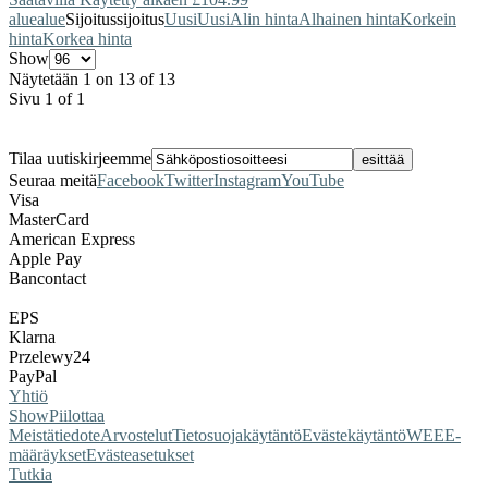
alue
alue
Sijoitus
sijoitus
Uusi
Uusi
Alin hinta
Alhainen hinta
Korkein
hinta
Korkea hinta
Show
Näytetään 1 on 13 of 13
Sivu 1 of 1
Tilaa uutiskirjeemme
Seuraa meitä
Facebook
Twitter
Instagram
YouTube
Visa
MasterCard
American Express
Apple Pay
Bancontact
EPS
Klarna
Przelewy24
PayPal
Yhtiö
Show
Piilottaa
Meistä
tiedote
Arvostelut
Tietosuojakäytäntö
Evästekäytäntö
WEEE-
määräykset
Evästeasetukset
Tutkia