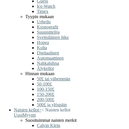
Guess
Ice-Watch
Timex
Tyypin mukaan
Urheilu
Kronografit
Suunnittelija
Sveitsiläinen liike
Hopea
Kulta
Digitaalinen
Automaattinen
Nahkahihna
Älykellot
Hinnan mukaan
50£ tai vähemmän
50-100£
100-150£
150-200£
200-500£
500£ ja ylöspäin
Naisten kellot
>
<
Naisten kellot
Uusi
Myynti
Suosituimmat naisten merkit
Calvin Klein