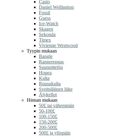
Casio
Daniel Wellington
Fossil
Guess
Ice-Watch
Skagen
Sekonda
Timex
Vivienne Westwood
Tyypin mukaan
Bangle
Rannerengas
Suunnittelija
Hopea
Kulta
Ruusukulta
Sveitsiläinen liike
Älykellot
Hinnan mukaan
50£ tai vähemmän
50-100£
100-150£
150-200£
200-500£
500£ ja ylöspäin