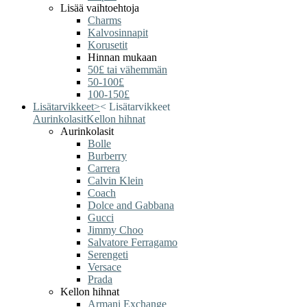
Lisää vaihtoehtoja
Charms
Kalvosinnapit
Korusetit
Hinnan mukaan
50£ tai vähemmän
50-100£
100-150£
Lisätarvikkeet
>
<
Lisätarvikkeet
Aurinkolasit
Kellon hihnat
Aurinkolasit
Bolle
Burberry
Carrera
Calvin Klein
Coach
Dolce and Gabbana
Gucci
Jimmy Choo
Salvatore Ferragamo
Serengeti
Versace
Prada
Kellon hihnat
Armani Exchange