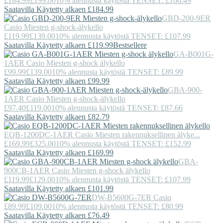
£184.99
£199.00
10% alennusta käytöstä TENSET: £166.49
Saatavilla Käytetty alkaen £184.99
GBD-200-9ER
Casio
Miesten g-shock-älykello
£119.99
£139.00
10% alennusta käytöstä TENSET: £107.99
Saatavilla Käytetty alkaen £119.99
Bestsellere
GA-B001G-
1AER
Casio
Miesten g-shock älykello
£99.99
£139.00
10% alennusta käytöstä TENSET: £89.99
Saatavilla Käytetty alkaen £99.99
GBA-900-
1AER
Casio
Miesten g-shock-älykello
£97.40
£119.00
10% alennusta käytöstä TENSET: £87.66
Saatavilla Käytetty alkaen £82.79
EQB-1200DC-1AER
Casio
Miesten rakennuksellinen älyke...
£169.99
£325.00
10% alennusta käytöstä TENSET: £152.99
Saatavilla Käytetty alkaen £169.99
GBA-
900CB-1AER
Casio
Miesten g-shock älykello
£119.99
£129.00
10% alennusta käytöstä TENSET: £107.99
Saatavilla Käytetty alkaen £101.99
DW-B5600G-7ER
Casio
£89.99
£109.00
10% alennusta käytöstä TENSET: £80.99
Saatavilla Käytetty alkaen £76.49