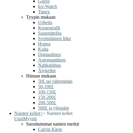
Guess
Ice-Watch
Timex
Tyypin mukaan
Urheilu
Kronografit
Suunnittelija
Sveitsiläinen liike
Hopea
Kulta
Digitaalinen
Automaattinen
Nahkahihna
Älykellot
Hinnan mukaan
50£ tai vähemmän
50-100£
100-150£
150-200£
200-500£
500£ ja ylöspäin
Naisten kellot
>
<
Naisten kellot
Uusi
Myynti
Suosituimmat naisten merkit
Calvin Klein