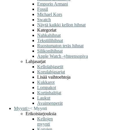
Emporio Armani
Fossil
Michael Kors
Swatch
Näytä kaikki kellon hihnat
Kategoriat
Nahkahihnat
Tekstiilihihnat
Ruostumaton teräs hihnat
Silikonihihnat
Apple Watch -yhteensopiva
Lahjasarjat
Kellolahjasetit
Korulahjasarjat
Lisää vaihtoehtoja
Kukkarot
Lompakot
Kortinhaltijat
Laukut
Avaimenperät
Myynti
>
<
Myynti
Erikoistarjouksia
Kellojen
myynti
Korujen