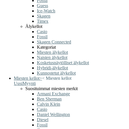
Fossil
Guess
Ice-Watch
Skagen
Timex
Älykellot
Casio
Fossil
Skagen Connected
Kategoriat
Miesten älykellot
Naisten älykellot
Kosketusnäytölliset älykellot
Hybridi-älykellot
Kunnostetut älykellot
Miesten kellot
>
<
Miesten kellot
Uusi
Myynti
Suosituimmat miesten merkit
Armani Exchange
Ben Sherman
Calvin Klein
Casio
Daniel Wellington
Diesel
Fossil