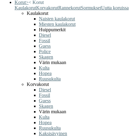
Korut
>
<
Korut
Kaulakorut
Korvakorut
Rannekorut
Sormukset
Uutta koruissa
Kaulakorut
Naisten kaulakorut
Miesten kaulakorut
Huippumerkit
Diesel
Fossil
Guess
Police
Skagen
Värin mukaan
Kulta
Hopea
Ruusukulta
Korvakorut
Diesel
Fossil
Guess
Skagen
Värin mukaan
Kulta
Hopea
Ruusukulta
Kaksisävyinen