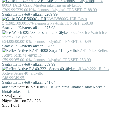
ECB-
800D-1AEF
Casio
Miesten rakennusten älykellot
£209.99
£239.00
10% alennusta käytöstä TENSET: £188.99
Saatavilla Käytetty alkaen £209.99
DW-B5600G-1ER
Casio
£75.98
£109.00
10% alennusta käytöstä TENSET: £68.38
Saatavilla Käytetty alkaen £75.98
022538
Ice-Watch
Ice
smart 2.0 -älykello
£54.99
£90.00
10% alennusta käytöstä TENSET: £49.49
Saatavilla Käytetty alkaen £54.99
RA41-4098
Reflex
Active
Sarja 41 -älykello
£59.99
£65.00
10% alennusta käytöstä TENSET: £53.99
Saatavilla Käytetty alkaen £59.99
RA40-2221
Reflex
Active
Series 40 -älykello
£48.99
£49.95
Saatavilla Käytetty alkaen £41.64
alue
alue
Sijoitus
sijoitus
Uusi
Uusi
Alin hinta
Alhainen hinta
Korkein
hinta
Korkea hinta
Show
Näytetään 1 on 28 of 28
Sivu 1 of 1