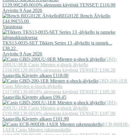
£129.99
£249.00
10% alennusta käytöstä TENSET: £116.99
Arvioitu 9 Aug 2026
BEG012E
Bench
Älykello
£44.99
£55.00
Varastossa
TKS13-0035-SET
Tikkers
Series 13 -älykello ja rannek...
£38.22
Arvioitu 9 Aug 2026
GBD-
200UU-9ER
Casio
Miesten g-shock älykello
£118.00
£129.00
10% alennusta käytöstä TENSET: £106.20
Saatavilla Käytetty alkaen £118.00
GBD-200-1ER
Casio
Miesten g-shock-älykello
£117.00
£139.00
10% alennusta käytöstä TENSET: £105.30
Saatavilla Käytetty alkaen £99.45
GBD-
200UU-1ER
Casio
Miesten g-shock älykello
£119.99
£139.00
10% alennusta käytöstä TENSET: £107.99
Saatavilla Käytetty alkaen £101.99
ECB-900DB-
1AER
Casio
Miesten rakennuskello