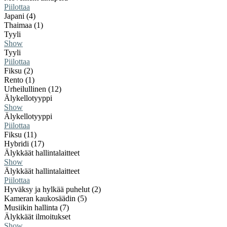
Piilottaa
Japani (4)
Thaimaa (1)
Tyyli
Show
Tyyli
Piilottaa
Fiksu (2)
Rento (1)
Urheilullinen (12)
Älykellotyyppi
Show
Älykellotyyppi
Piilottaa
Fiksu (11)
Hybridi (17)
Älykkäät hallintalaitteet
Show
Älykkäät hallintalaitteet
Piilottaa
Hyväksy ja hylkää puhelut (2)
Kameran kaukosäädin (5)
Musiikin hallinta (7)
Älykkäät ilmoitukset
Show