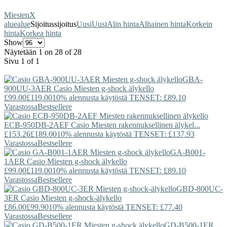
Miesten
X
alue
alue
Sijoitus
sijoitus
Uusi
Uusi
Alin hinta
Alhainen hinta
Korkein
hinta
Korkea hinta
Show
Näytetään 1 on 28 of 28
Sivu 1 of 1
GBA-
900UU-3AER
Casio
Miesten g-shock älykello
£99.00
£119.00
10% alennusta käytöstä TENSET: £89.10
Varastossa
Bestsellere
ECB-950DB-2AEF
Casio
Miesten rakennuksellinen älykel...
£153.26
£189.00
10% alennusta käytöstä TENSET: £137.93
Varastossa
Bestsellere
GA-B001-
1AER
Casio
Miesten g-shock älykello
£99.00
£119.00
10% alennusta käytöstä TENSET: £89.10
Varastossa
Bestsellere
GBD-800UC-
3ER
Casio
Miesten g-shock-älykello
£86.00
£99.90
10% alennusta käytöstä TENSET: £77.40
Varastossa
Bestsellere
GD-B500-1ER