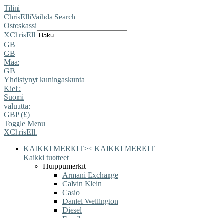
Tilini
ChrisElli
Vaihda Search
Ostoskassi
X
ChrisElli
GB
GB
Maa:
GB
Yhdistynyt kuningaskunta
Kieli:
Suomi
valuutta:
GBP (£)
Toggle Menu
X
ChrisElli
KAIKKI MERKIT
>
<
KAIKKI MERKIT
Kaikki tuotteet
Huippumerkit
Armani Exchange
Calvin Klein
Casio
Daniel Wellington
Diesel