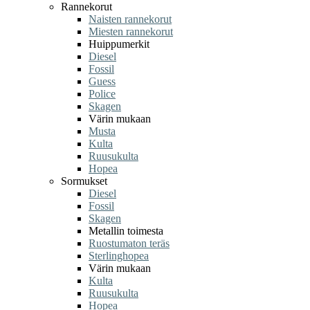
Rannekorut
Naisten rannekorut
Miesten rannekorut
Huippumerkit
Diesel
Fossil
Guess
Police
Skagen
Värin mukaan
Musta
Kulta
Ruusukulta
Hopea
Sormukset
Diesel
Fossil
Skagen
Metallin toimesta
Ruostumaton teräs
Sterlinghopea
Värin mukaan
Kulta
Ruusukulta
Hopea