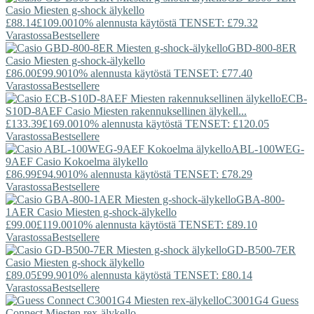
Casio
Miesten g-shock älykello
£88.14
£109.00
10% alennusta käytöstä TENSET: £79.32
Varastossa
Bestsellere
GBD-800-8ER
Casio
Miesten g-shock-älykello
£86.00
£99.90
10% alennusta käytöstä TENSET: £77.40
Varastossa
Bestsellere
ECB-
S10D-8AEF
Casio
Miesten rakennuksellinen älykell...
£133.39
£169.00
10% alennusta käytöstä TENSET: £120.05
Varastossa
Bestsellere
ABL-100WEG-
9AEF
Casio
Kokoelma älykello
£86.99
£94.90
10% alennusta käytöstä TENSET: £78.29
Varastossa
Bestsellere
GBA-800-
1AER
Casio
Miesten g-shock-älykello
£99.00
£119.00
10% alennusta käytöstä TENSET: £89.10
Varastossa
Bestsellere
GD-B500-7ER
Casio
Miesten g-shock älykello
£89.05
£99.90
10% alennusta käytöstä TENSET: £80.14
Varastossa
Bestsellere
C3001G4
Guess
Connect
Miesten rex-älykello