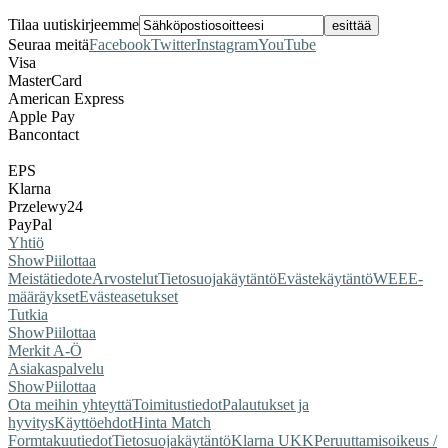
Tilaa uutiskirjeemme
Seuraa meitä
Facebook
Twitter
Instagram
YouTube
Visa
MasterCard
American Express
Apple Pay
Bancontact
EPS
Klarna
Przelewy24
PayPal
Yhtiö
Show
Piilottaa
Meistä
tiedote
Arvostelut
Tietosuojakäytäntö
Evästekäytäntö
WEEE-
määräykset
Evästeasetukset
Tutkia
Show
Piilottaa
Merkit A-Ö
Asiakaspalvelu
Show
Piilottaa
Ota meihin yhteyttä
Toimitustiedot
Palautukset ja
hyvitys
Käyttöehdot
Hinta Match
Form
takuutiedot
Tietosuojakäytäntö
Klarna UKK
Peruuttamisoikeus /