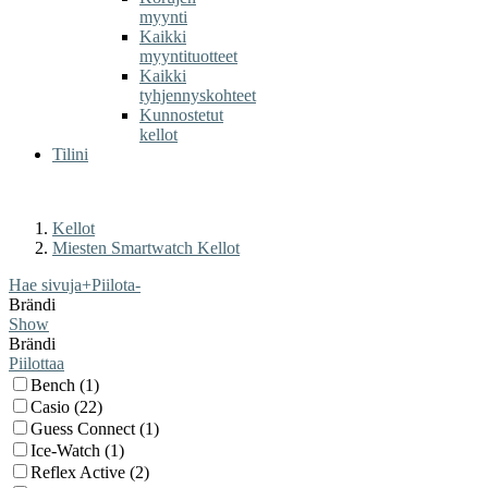
myynti
Kaikki
myyntituotteet
Kaikki
tyhjennyskohteet
Kunnostetut
kellot
Tilini
Kellot
Miesten Smartwatch Kellot
Hae sivuja
+
Piilota
-
Brändi
Show
Brändi
Piilottaa
Bench (1)
Casio (22)
Guess Connect (1)
Ice-Watch (1)
Reflex Active (2)