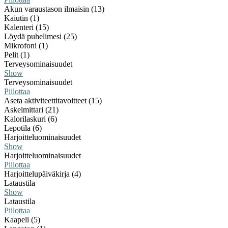
Akun varaustason ilmaisin (13)
Kaiutin (1)
Kalenteri (15)
Löydä puhelimesi (25)
Mikrofoni (1)
Pelit (1)
Terveysominaisuudet
Show
Terveysominaisuudet
Piilottaa
Aseta aktiviteettitavoitteet (15)
Askelmittari (21)
Kalorilaskuri (6)
Lepotila (6)
Harjoitteluominaisuudet
Show
Harjoitteluominaisuudet
Piilottaa
Harjoittelupäiväkirja (4)
Lataustila
Show
Lataustila
Piilottaa
Kaapeli (5)