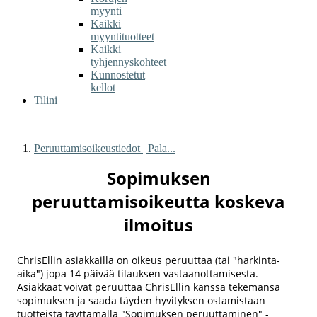
myynti
Kaikki
myyntituotteet
Kaikki
tyhjennyskohteet
Kunnostetut
kellot
Tilini
Peruuttamisoikeustiedot | Pala...
Sopimuksen
peruuttamisoikeutta koskeva
ilmoitus
ChrisEllin asiakkailla on oikeus peruuttaa (tai "harkinta-
aika") jopa 14 päivää tilauksen vastaanottamisesta.
Asiakkaat voivat peruuttaa ChrisEllin kanssa tekemänsä
sopimuksen ja saada täyden hyvityksen ostamistaan
tuotteista täyttämällä "Sopimuksen peruuttaminen" -