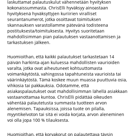
laskuttamat palautuskulut vähennetään hyvityksen
kokonaissummasta. ChrisElli hyväksyy ainoastaan
hyvityksenä hyväksyttyjen kuriirien viralliset
seurantanumerot, jotka osoittavat toimituksen
skannauksen varastollamme pätevänä todisteena
postituksesta/toimituksesta. Hyvitys suoritetaan
mahdollisimman pian palautuksen vastaanottamisen ja
tarkastuksen jälkeen.
Huomioithan, että kaikki palautukset tarkastetaan 14
päivän harkinta-ajan kuluessa mahdollisten vaurioiden
varalta, jotka ovat aiheutuneet kohtuuttomasta
voimankäytöstä, vahingossa tapahtuneista vaurioista tai
väärinkäytöstä. Tämä koskee muun muassa puuttuvia osia,
vihkosia tai pakkauksia. Odotamme, että
asiakaspalautukset ovat mahdollisimman lähellä asiakkaan
vastaanottamaa kuntoa. ChrisElli pidättää oikeuden
vähentää palautetusta summasta tuotteen arvon
alenemisen. Tapauksissa, joissa tuote on pilalla,
myyntikelvoton tai sitä ei voida korjata, arvon aleneminen
voi olla jopa 100 % tilauksesta.
Huomioithan, että korvakorut on palautettava täysin