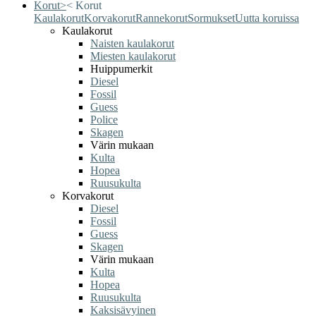
Korut
>
<
Korut
Kaulakorut
Korvakorut
Rannekorut
Sormukset
Uutta koruissa
Kaulakorut
Naisten kaulakorut
Miesten kaulakorut
Huippumerkit
Diesel
Fossil
Guess
Police
Skagen
Värin mukaan
Kulta
Hopea
Ruusukulta
Korvakorut
Diesel
Fossil
Guess
Skagen
Värin mukaan
Kulta
Hopea
Ruusukulta
Kaksisävyinen