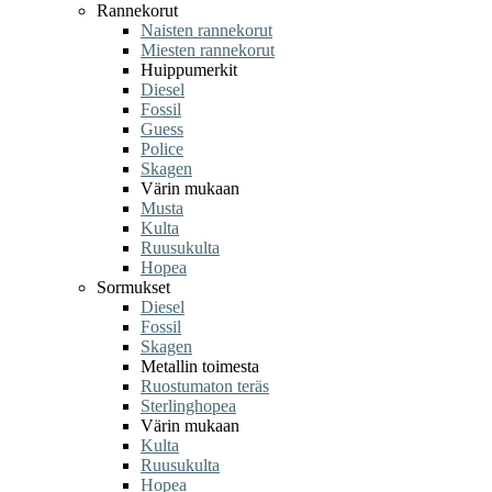
Rannekorut
Naisten rannekorut
Miesten rannekorut
Huippumerkit
Diesel
Fossil
Guess
Police
Skagen
Värin mukaan
Musta
Kulta
Ruusukulta
Hopea
Sormukset
Diesel
Fossil
Skagen
Metallin toimesta
Ruostumaton teräs
Sterlinghopea
Värin mukaan
Kulta
Ruusukulta
Hopea