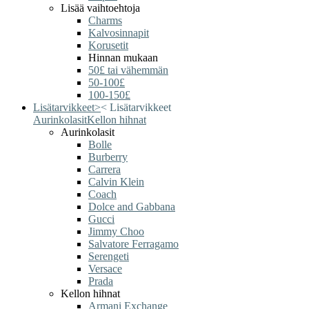
Lisää vaihtoehtoja
Charms
Kalvosinnapit
Korusetit
Hinnan mukaan
50£ tai vähemmän
50-100£
100-150£
Lisätarvikkeet
>
<
Lisätarvikkeet
Aurinkolasit
Kellon hihnat
Aurinkolasit
Bolle
Burberry
Carrera
Calvin Klein
Coach
Dolce and Gabbana
Gucci
Jimmy Choo
Salvatore Ferragamo
Serengeti
Versace
Prada
Kellon hihnat
Armani Exchange