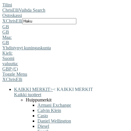
Tilini
ChrisElli
Vaihda Search
Ostoskassi
X
ChrisElli
GB
GB
Maa:
GB
Yhdistynyt kuningaskunta
Kieli:
Suomi
valuutta:
GBP (£)
Toggle Menu
X
ChrisElli
KAIKKI MERKIT
>
<
KAIKKI MERKIT
Kaikki tuotteet
Huippumerkit
Armani Exchange
Calvin Klein
Casio
Daniel Wellington
Diesel