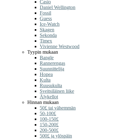
Casio
Daniel Wellington
Fossil
Guess
Ice-Watch
Skagen
Sekonda
Timex
Vivienne Westwood
Tyypin mukaan
Bangle
Rannerengas
Suunnittelija
Hopea
Kulta
Ruusukulta
Sveitsiläinen liike
Älykellot
Hinnan mukaan
50£ tai vähemmän
50-100£
100-150£
150-200£
200-500£
500£ ja ylöspäin