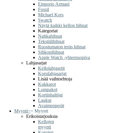
Emporio Armani
Fossil
Michael Kors
Swatch
Näytä kaikki kellon hihnat
Kategoriat
Nahkahihnat
Tekstiilihihnat
Ruostumaton teräs hihnat
Silikonihihnat
Apple Watch -yhteensopiva
Lahjasarjat
Kellolahjasetit
Korulahjasarjat
Lisää vaihtoehtoja
Kukkarot
Lompakot
Kortinhaltijat
Laukut
Avaimenperät
Myynti
>
<
Myynti
Erikoistarjouksia
Kellojen
myynti
Korujen