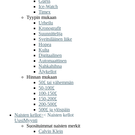
Guess
Ice-Watch
Timex
Tyypin mukaan
Urheilu
Kronografit
Suunnittelija
Sveitsiläinen liike
Hopea
Kulta
Digitaalinen
Automaattinen
Nahkahihna
Älykellot
Hinnan mukaan
50£ tai vähemmän
50-100£
100-150£
150-200£
200-500£
500£ ja ylöspäin
Naisten kellot
>
<
Naisten kellot
Uusi
Myynti
Suosituimmat naisten merkit
Calvin Klein