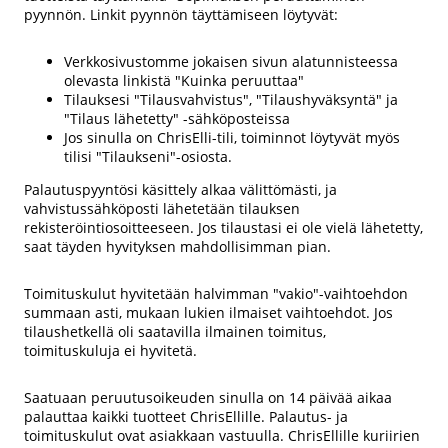
pyynnön. Linkit pyynnön täyttämiseen löytyvät:
Verkkosivustomme jokaisen sivun alatunnisteessa
olevasta linkistä "Kuinka peruuttaa"
Tilauksesi "Tilausvahvistus", "Tilaushyväksyntä" ja
"Tilaus lähetetty" -sähköposteissa
Jos sinulla on ChrisElli-tili, toiminnot löytyvät myös
tilisi "Tilaukseni"-osiosta.
Palautuspyyntösi käsittely alkaa välittömästi, ja
vahvistussähköposti lähetetään tilauksen
rekisteröintiosoitteeseen. Jos tilaustasi ei ole vielä lähetetty,
saat täyden hyvityksen mahdollisimman pian.
Toimituskulut hyvitetään halvimman "vakio"-vaihtoehdon
summaan asti, mukaan lukien ilmaiset vaihtoehdot. Jos
tilaushetkellä oli saatavilla ilmainen toimitus,
toimituskuluja ei hyvitetä.
Saatuaan peruutusoikeuden sinulla on 14 päivää aikaa
palauttaa kaikki tuotteet ChrisEllille. Palautus- ja
toimituskulut ovat asiakkaan vastuulla. ChrisEllille kuriirien