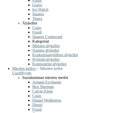
Fossil
Guess
Ice-Watch
Skagen
Timex
Älykellot
Casio
Fossil
Skagen Connected
Kategoriat
Miesten älykellot
Naisten älykellot
Kosketusnäytölliset älykellot
Hybridi-älykellot
Kunnostetut älykellot
Miesten kellot
>
<
Miesten kellot
Uusi
Myynti
Suosituimmat miesten merkit
Armani Exchange
Ben Sherman
Calvin Klein
Casio
Daniel Wellington
Diesel
Fossil