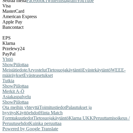
Seuraa meitä
Facebook
Twitter
Instagram
YouTube
Visa
MasterCard
American Express
Apple Pay
Bancontact
EPS
Klarna
Przelewy24
PayPal
Yhtiö
Show
Piilottaa
Meistä
tiedote
Arvostelut
Tietosuojakäytäntö
Evästekäytäntö
WEEE-
määräykset
Evästeasetukset
Tutkia
Show
Piilottaa
Merkit A-Ö
Asiakaspalvelu
Show
Piilottaa
Ota meihin yhteyttä
Toimitustiedot
Palautukset ja
hyvitys
Käyttöehdot
Hinta Match
Form
takuutiedot
Tietosuojakäytäntö
Klarna UKK
Peruuttamisoikeus /
Peruutusehdot
Kuinka peruuttaa
Powered by Google Translate