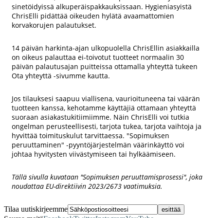
sinetöidyissä alkuperäispakkauksissaan. Hygieniasyistä
ChrisElli pidättää oikeuden hylätä avaamattomien
korvakorujen palautukset.
14 päivän harkinta-ajan ulkopuolella ChrisEllin asiakkailla
on oikeus palauttaa ei-toivotut tuotteet normaalin 30
päivän palautusajan puitteissa ottamalla yhteyttä tukeen
Ota yhteyttä -sivumme kautta.
Jos tilauksesi saapuu viallisena, vaurioituneena tai väärän
tuotteen kanssa, kehotamme käyttäjiä ottamaan yhteyttä
suoraan asiakastukitiimiimme. Näin ChrisElli voi tutkia
ongelman perusteellisesti, tarjota tukea, tarjota vaihtoja ja
hyvittää toimituskulut tarvittaessa. "Sopimuksen
peruuttaminen" -pyyntöjärjestelmän väärinkäyttö voi
johtaa hyvitysten viivästymiseen tai hylkäämiseen.
Tällä sivulla kuvataan "Sopimuksen peruuttamisprosessi", joka
noudattaa EU-direktiivin 2023/2673 vaatimuksia.
Tilaa uutiskirjeemme