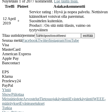
Näytetään 1 of 2077 kommentit.
Lue täältä lisää.
Treffi
Pisteet
Asiakaskommentti
Service rating : Hyvä ja nopea palvelu. Nettisivun
käännökset voisivat olla paremmat.
12 April
+
Suosittelen kuitenkin.
2019
Product : On sitä mitä tilasin, vaimo on
tyytyväinen
Tilaa uutiskirjeemme
Seuraa meitä
Facebook
Twitter
Instagram
YouTube
Visa
MasterCard
American Express
Apple Pay
Bancontact
EPS
Klarna
Przelewy24
PayPal
Yhtiö
Show
Piilottaa
Meistä
tiedote
Arvostelut
Tietosuojakäytäntö
Evästekäytäntö
WEEE-
määräykset
Evästeasetukset
Tutkia