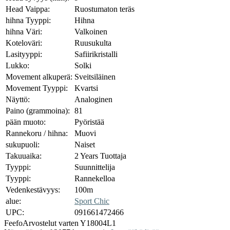
Head Vaippa:
Ruostumaton teräs
hihna Tyyppi:
Hihna
hihna Väri:
Valkoinen
Koteloväri:
Ruusukulta
Lasityyppi:
Safiirikristalli
Lukko:
Solki
Movement alkuperä:
Sveitsiläinen
Movement Tyyppi:
Kvartsi
Näyttö:
Analoginen
Paino (grammoina):
81
pään muoto:
Pyöristää
Rannekoru / hihna:
Muovi
sukupuoli:
Naiset
Takuuaika:
2 Years Tuottaja
Tyyppi:
Suunnittelija
Tyyppi:
Rannekelloa
Vedenkestävyys:
100m
alue:
Sport Chic
UPC:
091661472466
Feefo
Arvostelut varten Y18004L1