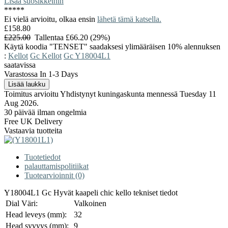
Lisää suosikkeihin
*
*
*
*
*
Ei vielä arvioitu, olkaa ensin
lähetä tämä katsella.
£158.80
£225.00
Tallentaa £66.20 (29%)
Käytä koodia "TENSET" saadaksesi ylimääräisen 10% alennuksen
:
Kellot
Gc Kellot
Gc Y18004L1
saatavissa
Varastossa In 1-3 Days
Toimitus arvioitu Yhdistynyt kuningaskunta mennessä Tuesday 11
Aug 2026.
30 päivää ilman ongelmia
Free UK Delivery
Vastaavia tuotteita
Tuotetiedot
palauttamispolitiikat
Tuotearvioinnit (0)
Y18004L1 Gc Hyvät kaapeli chic kello tekniset tiedot
Dial Väri:
Valkoinen
Head leveys (mm):
32
Head syvyys (mm):
9