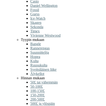
Casio
Daniel Wellington
Fossil
Guess
Ice-Watch
Skagen
Sekonda
Timex
Vivienne Westwood
Tyypin mukaan
Bangle
Rannerengas
Suunnittelija
Hopea
Kulta
Ruusukulta
Sveitsiläinen liike
Älykellot
Hinnan mukaan
50£ tai vähemmän
50-100£
100-150£
150-200£
200-500£
500£ ja ylöspäin