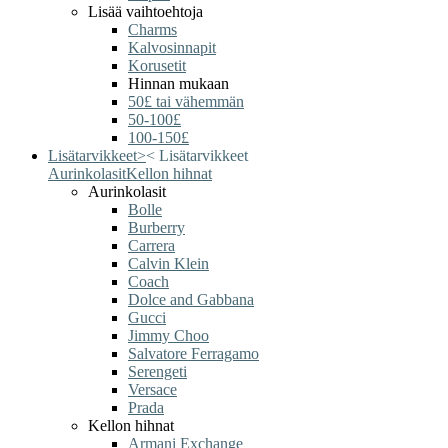
Lisää vaihtoehtoja
Charms
Kalvosinnapit
Korusetit
Hinnan mukaan
50£ tai vähemmän
50-100£
100-150£
Lisätarvikkeet
>
<
Lisätarvikkeet
Aurinkolasit
Kellon hihnat
Aurinkolasit
Bolle
Burberry
Carrera
Calvin Klein
Coach
Dolce and Gabbana
Gucci
Jimmy Choo
Salvatore Ferragamo
Serengeti
Versace
Prada
Kellon hihnat
Armani Exchange