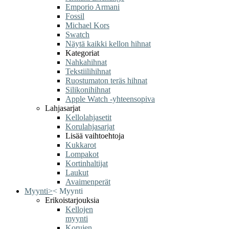
Emporio Armani
Fossil
Michael Kors
Swatch
Näytä kaikki kellon hihnat
Kategoriat
Nahkahihnat
Tekstiilihihnat
Ruostumaton teräs hihnat
Silikonihihnat
Apple Watch -yhteensopiva
Lahjasarjat
Kellolahjasetit
Korulahjasarjat
Lisää vaihtoehtoja
Kukkarot
Lompakot
Kortinhaltijat
Laukut
Avaimenperät
Myynti
>
<
Myynti
Erikoistarjouksia
Kellojen
myynti
Korujen