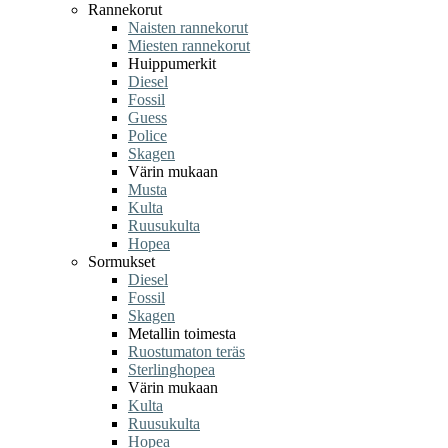
Rannekorut
Naisten rannekorut
Miesten rannekorut
Huippumerkit
Diesel
Fossil
Guess
Police
Skagen
Värin mukaan
Musta
Kulta
Ruusukulta
Hopea
Sormukset
Diesel
Fossil
Skagen
Metallin toimesta
Ruostumaton teräs
Sterlinghopea
Värin mukaan
Kulta
Ruusukulta
Hopea