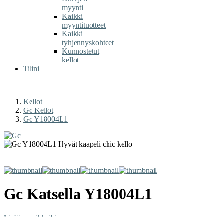
myynti
Kaikki
myyntituotteet
Kaikki
tyhjennyskohteet
Kunnostetut
kellot
Tilini
Kellot
Gc Kellot
Gc Y18004L1
Gc
Katsella
Y18004L1