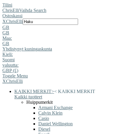
Tilini
ChrisElli
Vaihda Search
Ostoskassi
X
ChrisElli
GB
GB
Maa:
GB
Yhdistynyt kuningaskunta
Kieli:
Suomi
valuutta:
GBP (£)
Toggle Menu
X
ChrisElli
KAIKKI MERKIT
>
<
KAIKKI MERKIT
Kaikki tuotteet
Huippumerkit
Armani Exchange
Calvin Klein
Casio
Daniel Wellington
Diesel