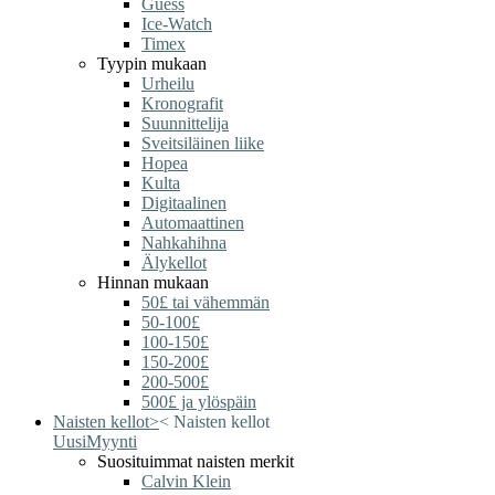
Guess
Ice-Watch
Timex
Tyypin mukaan
Urheilu
Kronografit
Suunnittelija
Sveitsiläinen liike
Hopea
Kulta
Digitaalinen
Automaattinen
Nahkahihna
Älykellot
Hinnan mukaan
50£ tai vähemmän
50-100£
100-150£
150-200£
200-500£
500£ ja ylöspäin
Naisten kellot
>
<
Naisten kellot
Uusi
Myynti
Suosituimmat naisten merkit
Calvin Klein