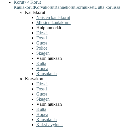
Korut
>
<
Korut
Kaulakorut
Korvakorut
Rannekorut
Sormukset
Uutta koruissa
Kaulakorut
Naisten kaulakorut
Miesten kaulakorut
Huippumerkit
Diesel
Fossil
Guess
Police
Skagen
Värin mukaan
Kulta
Hopea
Ruusukulta
Korvakorut
Diesel
Fossil
Guess
Skagen
Värin mukaan
Kulta
Hopea
Ruusukulta
Kaksisävyinen