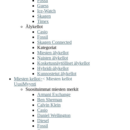
Fossil
Guess
Ice-Watch
Skagen
Timex
Älykellot
Casio
Fossil
Skagen Connected
Kategoriat
Miesten älykellot
Naisten älykellot
Kosketusnäytölliset älykellot
Hybridi-älykellot
Kunnostetut älykellot
Miesten kellot
>
<
Miesten kellot
Uusi
Myynti
Suosituimmat miesten merkit
Armani Exchange
Ben Sherman
Calvin Klein
Casio
Daniel Wellington
Diesel
Fossil