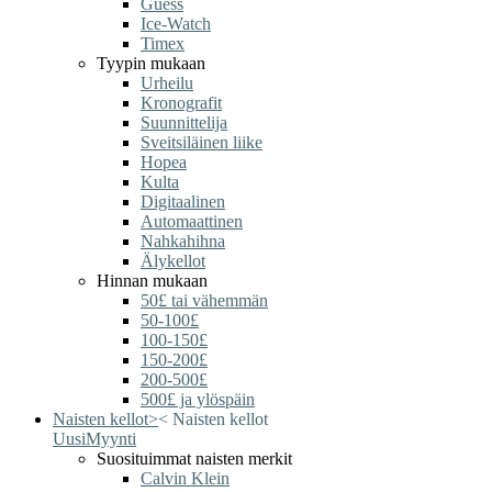
Guess
Ice-Watch
Timex
Tyypin mukaan
Urheilu
Kronografit
Suunnittelija
Sveitsiläinen liike
Hopea
Kulta
Digitaalinen
Automaattinen
Nahkahihna
Älykellot
Hinnan mukaan
50£ tai vähemmän
50-100£
100-150£
150-200£
200-500£
500£ ja ylöspäin
Naisten kellot
>
<
Naisten kellot
Uusi
Myynti
Suosituimmat naisten merkit
Calvin Klein