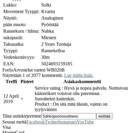
Lukko:
Solki
Movement Tyyppi:
Kvartsi
Näyttö:
Analoginen
pään muoto:
Pyöristää
Rannekoru / hihna:
Nahka
sukupuoli:
Miesten
Takuuaika:
2 Years Tuottaja
Tyyppi:
Rannekelloa
Vedenkestävyys:
30m
EAN:
5024693159185
Feefo
Arvostelut varten WB020B
Näytetään 1 of 2077 kommentit.
Lue täältä lisää.
Treffi
Pisteet
Asiakaskommentti
Service rating : Hyvä ja nopea palvelu. Nettisivun
käännökset voisivat olla paremmat.
12 April
+
Suosittelen kuitenkin.
2019
Product : On sitä mitä tilasin, vaimo on
tyytyväinen
Tilaa uutiskirjeemme
Seuraa meitä
Facebook
Twitter
Instagram
YouTube
Visa
MasterCard