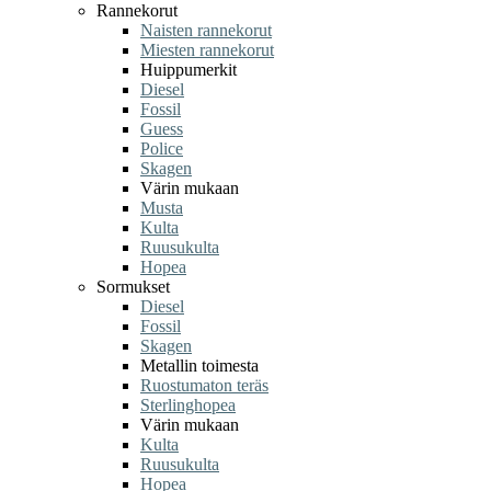
Rannekorut
Naisten rannekorut
Miesten rannekorut
Huippumerkit
Diesel
Fossil
Guess
Police
Skagen
Värin mukaan
Musta
Kulta
Ruusukulta
Hopea
Sormukset
Diesel
Fossil
Skagen
Metallin toimesta
Ruostumaton teräs
Sterlinghopea
Värin mukaan
Kulta
Ruusukulta
Hopea