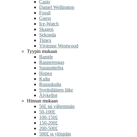
Casio
Daniel Wellington
Fossil
Guess
Ice-Watch
Skagen
Sekonda
Timex
Vivienne Westwood
Tyypin mukaan
Bangle
Rannerengas
Suunnittelija
Hopea
Kulta
Ruusukulta
Sveitsiläinen liike
Älykellot
Hinnan mukaan
50£ tai vähemmän
50-100£
100-150£
150-200£
200-500£
500£ ja ylöspäin