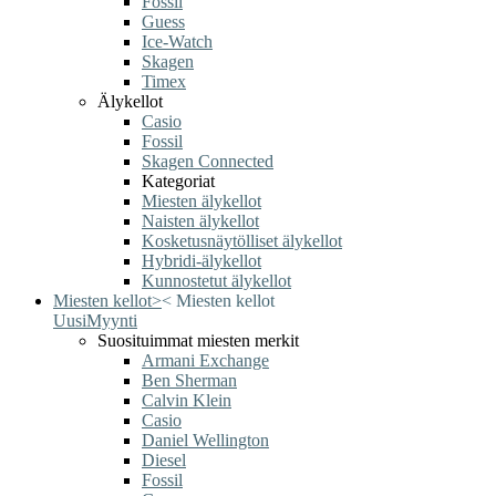
Fossil
Guess
Ice-Watch
Skagen
Timex
Älykellot
Casio
Fossil
Skagen Connected
Kategoriat
Miesten älykellot
Naisten älykellot
Kosketusnäytölliset älykellot
Hybridi-älykellot
Kunnostetut älykellot
Miesten kellot
>
<
Miesten kellot
Uusi
Myynti
Suosituimmat miesten merkit
Armani Exchange
Ben Sherman
Calvin Klein
Casio
Daniel Wellington
Diesel
Fossil