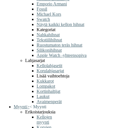
Emporio Armani
Fossil
Michael Kors
Swatch
Näytä kaikki kellon hihnat
Kategoriat
Nahkahihnat
Tekstiilihihnat
Ruostumaton teräs hihnat
Silikonihihnat
Apple Watch -yhteensopiva
Lahjasarjat
Kellolahjasetit
Korulahjasarjat
Lisää vaihtoehtoja
Kukkarot
Lompakot
Kortinhaltijat
Laukut
Avaimenperät
Myynti
>
<
Myynti
Erikoistarjouksia
Kellojen
myynti
Korujen