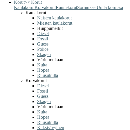
Korut
>
<
Korut
Kaulakorut
Korvakorut
Rannekorut
Sormukset
Uutta koruissa
Kaulakorut
Naisten kaulakorut
Miesten kaulakorut
Huippumerkit
Diesel
Fossil
Guess
Police
Skagen
Värin mukaan
Kulta
Hopea
Ruusukulta
Korvakorut
Diesel
Fossil
Guess
Skagen
Värin mukaan
Kulta
Hopea
Ruusukulta
Kaksisävyinen