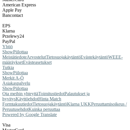
American Express
Apple Pay
Bancontact
EPS
Klarna
Przelewy24
PayPal
Yhtiö
Show
Piilottaa
Meistä
tiedote
Arvostelut
Tietosuojakäytäntö
Evästekäytäntö
WEEE-
määräykset
Evästeasetukset
Tutkia
Show
Piilottaa
Merkit A-Ö
Asiakaspalvelu
Show
Piilottaa
Ota meihin yhteyttä
Toimitustiedot
Palautukset ja
hyvitys
Käyttöehdot
Hinta Match
Form
takuutiedot
Tietosuojakäytäntö
Klarna UKK
Peruuttamisoikeus /
Peruutusehdot
Kuinka peruuttaa
Powered by Google Translate
Visa