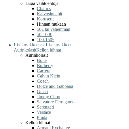
Lisää vaihtoehtoja
Charms
Kalvosinnapit
Korusetit
Hinnan mukaan
50£ tai vähemmän
50-100£
100-150£
Lisätarvikkeet
>
<
Lisätarvikkeet
Aurinkolasit
Kellon hihnat
Aurinkolasit
Bolle
Burberry
Carrera
Calvin Klein
Coach
Dolce and Gabbana
Gucci
Jimmy Choo
Salvatore Ferragamo
Serengeti
Versace
Prada
Kellon hihnat
Armani Exchange