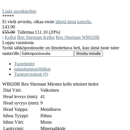
Lisää suosikkeihin
*
*
*
*
*
Ei vielä arvioitu, olkaa ensin
lähetä tämä katsella.
£43.90
£55.00
Tallentaa £11.10 (20%)
:
Kellot
Ben Sherman Kellot
Ben Sherman WB020B
Loppu varastosta
Syötä sähköpostiosoite on ilmoitettava heti, kun tämä tuote tulee
saataville.
Tuotetiedot
palauttamispolitiikat
Tuotearvioinnit (0)
WB020B Ben Sherman Miesten kello tekniset tiedot
Dial Väri:
Valkoinen
Head leveys (mm):
41
Head syvyys (mm):
9
Head Vaippa:
Metalliseos
hihna Tyyppi:
Hihna
hihna Väri:
Musta
Lasityyppi:
Mineraalikide