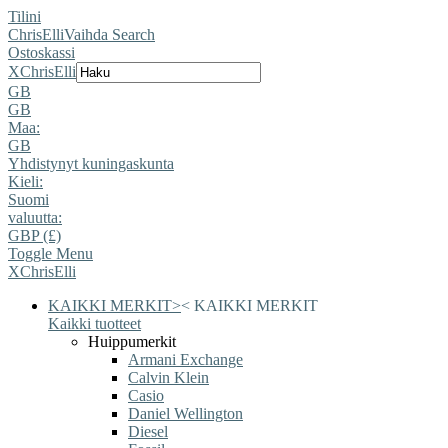
Tilini
ChrisElli
Vaihda Search
Ostoskassi
X
ChrisElli
GB
GB
Maa:
GB
Yhdistynyt kuningaskunta
Kieli:
Suomi
valuutta:
GBP (£)
Toggle Menu
X
ChrisElli
KAIKKI MERKIT
>
<
KAIKKI MERKIT
Kaikki tuotteet
Huippumerkit
Armani Exchange
Calvin Klein
Casio
Daniel Wellington
Diesel