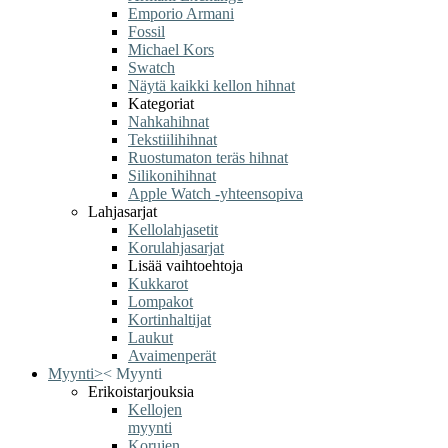
Emporio Armani
Fossil
Michael Kors
Swatch
Näytä kaikki kellon hihnat
Kategoriat
Nahkahihnat
Tekstiilihihnat
Ruostumaton teräs hihnat
Silikonihihnat
Apple Watch -yhteensopiva
Lahjasarjat
Kellolahjasetit
Korulahjasarjat
Lisää vaihtoehtoja
Kukkarot
Lompakot
Kortinhaltijat
Laukut
Avaimenperät
Myynti
>
<
Myynti
Erikoistarjouksia
Kellojen
myynti
Korujen