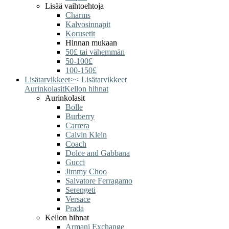
Lisää vaihtoehtoja
Charms
Kalvosinnapit
Korusetit
Hinnan mukaan
50£ tai vähemmän
50-100£
100-150£
Lisätarvikkeet
>
<
Lisätarvikkeet
Aurinkolasit
Kellon hihnat
Aurinkolasit
Bolle
Burberry
Carrera
Calvin Klein
Coach
Dolce and Gabbana
Gucci
Jimmy Choo
Salvatore Ferragamo
Serengeti
Versace
Prada
Kellon hihnat
Armani Exchange