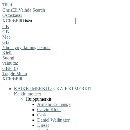
Tilini
ChrisElli
Vaihda Search
Ostoskassi
X
ChrisElli
GB
GB
Maa:
GB
Yhdistynyt kuningaskunta
Kieli:
Suomi
valuutta:
GBP (£)
Toggle Menu
X
ChrisElli
KAIKKI MERKIT
>
<
KAIKKI MERKIT
Kaikki tuotteet
Huippumerkit
Armani Exchange
Calvin Klein
Casio
Daniel Wellington
Diesel