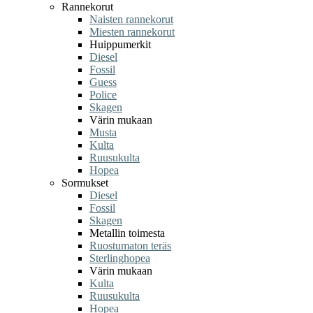
Rannekorut
Naisten rannekorut
Miesten rannekorut
Huippumerkit
Diesel
Fossil
Guess
Police
Skagen
Värin mukaan
Musta
Kulta
Ruusukulta
Hopea
Sormukset
Diesel
Fossil
Skagen
Metallin toimesta
Ruostumaton teräs
Sterlinghopea
Värin mukaan
Kulta
Ruusukulta
Hopea