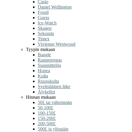
Casio
Daniel Wellington
Fossil
Guess
Ice-Watch
Skagen
Sekonda
Timex
Vivienne Westwood
Tyypin mukaan
Bangle
Rannerengas
Suunnittelija
Hopea
Kulta
Ruusukulta
Sveitsiläinen liike
Älykellot
Hinnan mukaan
50£ tai vähemmän
50-100£
100-150£
150-200£
200-500£
500£ ja ylöspäin