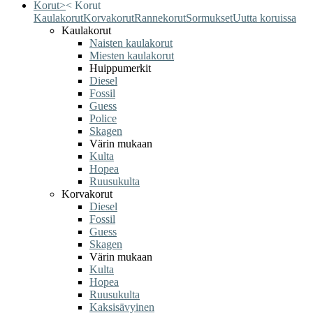
Korut
>
<
Korut
Kaulakorut
Korvakorut
Rannekorut
Sormukset
Uutta koruissa
Kaulakorut
Naisten kaulakorut
Miesten kaulakorut
Huippumerkit
Diesel
Fossil
Guess
Police
Skagen
Värin mukaan
Kulta
Hopea
Ruusukulta
Korvakorut
Diesel
Fossil
Guess
Skagen
Värin mukaan
Kulta
Hopea
Ruusukulta
Kaksisävyinen