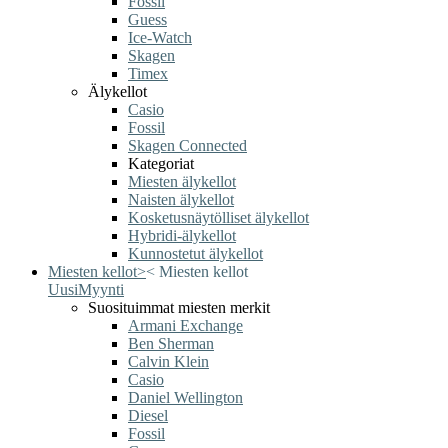
Fossil
Guess
Ice-Watch
Skagen
Timex
Älykellot
Casio
Fossil
Skagen Connected
Kategoriat
Miesten älykellot
Naisten älykellot
Kosketusnäytölliset älykellot
Hybridi-älykellot
Kunnostetut älykellot
Miesten kellot
>
<
Miesten kellot
Uusi
Myynti
Suosituimmat miesten merkit
Armani Exchange
Ben Sherman
Calvin Klein
Casio
Daniel Wellington
Diesel
Fossil