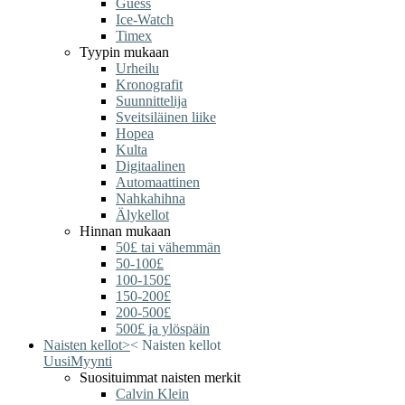
Guess
Ice-Watch
Timex
Tyypin mukaan
Urheilu
Kronografit
Suunnittelija
Sveitsiläinen liike
Hopea
Kulta
Digitaalinen
Automaattinen
Nahkahihna
Älykellot
Hinnan mukaan
50£ tai vähemmän
50-100£
100-150£
150-200£
200-500£
500£ ja ylöspäin
Naisten kellot
>
<
Naisten kellot
Uusi
Myynti
Suosituimmat naisten merkit
Calvin Klein