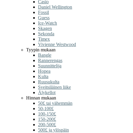
Casio
Daniel Wellington
Fossil
Guess
Ice-Watch
Skagen
Sekonda
Timex
Vivienne Westwood
Tyypin mukaan
Bangle
Rannerengas
Suunnittelija
Hopea
Kulta
Ruusukulta
Sveitsiläinen liike
Älykellot
Hinnan mukaan
50£ tai vähemmän
50-100£
100-150£
150-200£
200-500£
500£ ja ylöspäin