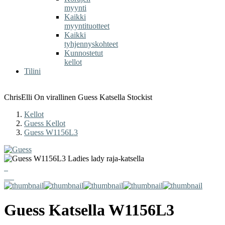
myynti
Kaikki
myyntituotteet
Kaikki
tyhjennyskohteet
Kunnostetut
kellot
Tilini
ChrisElli On virallinen Guess Katsella Stockist
Kellot
Guess Kellot
Guess W1156L3
Guess
Katsella
W1156L3