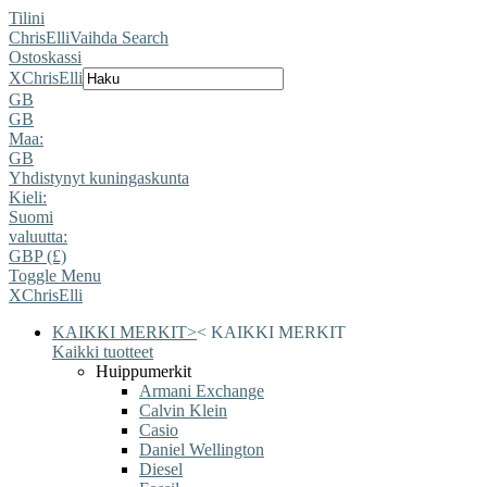
Tilini
ChrisElli
Vaihda Search
Ostoskassi
X
ChrisElli
GB
GB
Maa:
GB
Yhdistynyt kuningaskunta
Kieli:
Suomi
valuutta:
GBP (£)
Toggle Menu
X
ChrisElli
KAIKKI MERKIT
>
<
KAIKKI MERKIT
Kaikki tuotteet
Huippumerkit
Armani Exchange
Calvin Klein
Casio
Daniel Wellington
Diesel