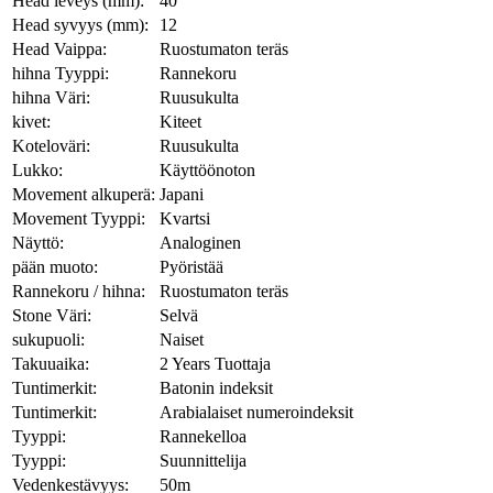
Head leveys (mm):
40
Head syvyys (mm):
12
Head Vaippa:
Ruostumaton teräs
hihna Tyyppi:
Rannekoru
hihna Väri:
Ruusukulta
kivet:
Kiteet
Koteloväri:
Ruusukulta
Lukko:
Käyttöönoton
Movement alkuperä:
Japani
Movement Tyyppi:
Kvartsi
Näyttö:
Analoginen
pään muoto:
Pyöristää
Rannekoru / hihna:
Ruostumaton teräs
Stone Väri:
Selvä
sukupuoli:
Naiset
Takuuaika:
2 Years Tuottaja
Tuntimerkit:
Batonin indeksit
Tuntimerkit:
Arabialaiset numeroindeksit
Tyyppi:
Rannekelloa
Tyyppi:
Suunnittelija
Vedenkestävyys:
50m