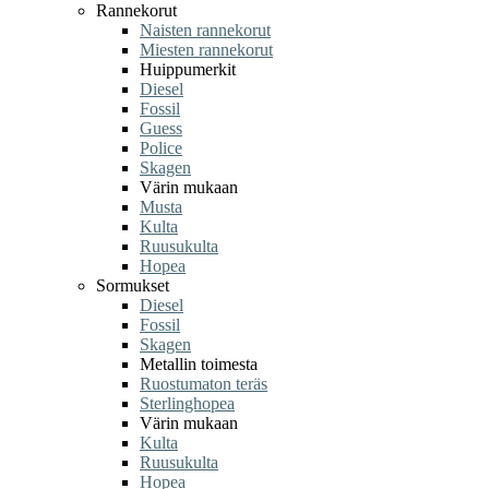
Rannekorut
Naisten rannekorut
Miesten rannekorut
Huippumerkit
Diesel
Fossil
Guess
Police
Skagen
Värin mukaan
Musta
Kulta
Ruusukulta
Hopea
Sormukset
Diesel
Fossil
Skagen
Metallin toimesta
Ruostumaton teräs
Sterlinghopea
Värin mukaan
Kulta
Ruusukulta
Hopea