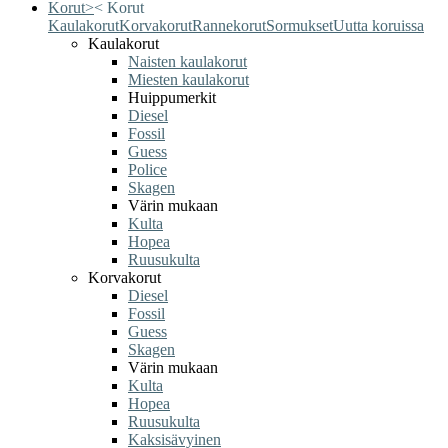
Korut
>
<
Korut
Kaulakorut
Korvakorut
Rannekorut
Sormukset
Uutta koruissa
Kaulakorut
Naisten kaulakorut
Miesten kaulakorut
Huippumerkit
Diesel
Fossil
Guess
Police
Skagen
Värin mukaan
Kulta
Hopea
Ruusukulta
Korvakorut
Diesel
Fossil
Guess
Skagen
Värin mukaan
Kulta
Hopea
Ruusukulta
Kaksisävyinen