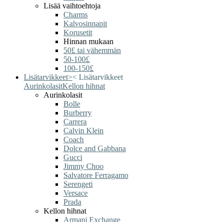
Lisää vaihtoehtoja
Charms
Kalvosinnapit
Korusetit
Hinnan mukaan
50£ tai vähemmän
50-100£
100-150£
Lisätarvikkeet
>
<
Lisätarvikkeet
Aurinkolasit
Kellon hihnat
Aurinkolasit
Bolle
Burberry
Carrera
Calvin Klein
Coach
Dolce and Gabbana
Gucci
Jimmy Choo
Salvatore Ferragamo
Serengeti
Versace
Prada
Kellon hihnat
Armani Exchange