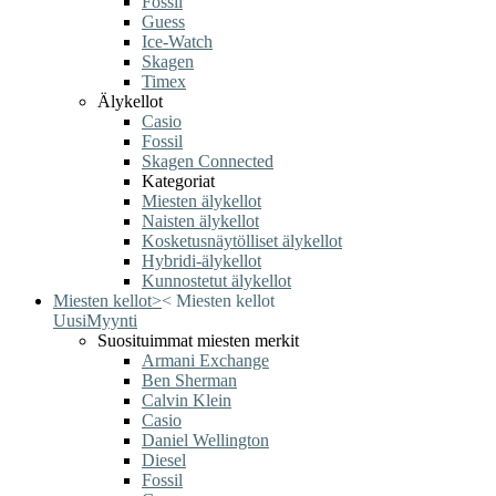
Fossil
Guess
Ice-Watch
Skagen
Timex
Älykellot
Casio
Fossil
Skagen Connected
Kategoriat
Miesten älykellot
Naisten älykellot
Kosketusnäytölliset älykellot
Hybridi-älykellot
Kunnostetut älykellot
Miesten kellot
>
<
Miesten kellot
Uusi
Myynti
Suosituimmat miesten merkit
Armani Exchange
Ben Sherman
Calvin Klein
Casio
Daniel Wellington
Diesel
Fossil