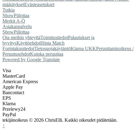
määräykset
Evästeasetukset
Tutkia
Show
Piilottaa
Merkit A-Ö
Asiakaspalvelu
Show
Piilottaa
Ota meihin yhteyttä
Toimitustiedot
Palautukset ja
hyvitys
Käyttöehdot
Hinta Match
Form
takuutiedot
Tietosuojakäytäntö
Klarna UKK
Peruuttamisoikeus /
Peruutusehdot
Kuinka peruuttaa
Powered by Google Translate
Visa
MasterCard
American Express
Apple Pay
Bancontact
EPS
Klarna
Przelewy24
PayPal
tekijänoikeus © 2026 ChrisElli. Kaikki oikeudet pidätetään.
↑