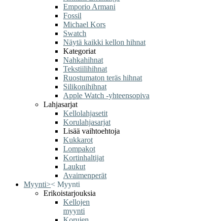
Emporio Armani
Fossil
Michael Kors
Swatch
Näytä kaikki kellon hihnat
Kategoriat
Nahkahihnat
Tekstiilihihnat
Ruostumaton teräs hihnat
Silikonihihnat
Apple Watch -yhteensopiva
Lahjasarjat
Kellolahjasetit
Korulahjasarjat
Lisää vaihtoehtoja
Kukkarot
Lompakot
Kortinhaltijat
Laukut
Avaimenperät
Myynti
>
<
Myynti
Erikoistarjouksia
Kellojen
myynti
Korujen