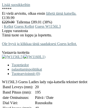
Lisää suosikkeihin
*
*
*
*
*
Ei vielä arvioitu, olkaa ensin
lähetä tämä katsella.
£139.99
£229.00
Tallentaa £89.01 (38%)
:
Kellot
Guess Kellot
Guess W1156L3
Loppu varastosta
Tämä tuote on loppu ja lopetettu.
Ole hyvä ja klikkaa tästä saadaksesi Guess kellot.
Vastaavia tuotteita
Tuotetiedot
palauttamispolitiikat
Tuotearvioinnit (0)
W1156L3 Guess Ladies lady raja-katsella tekniset tiedot
Band Leveys (mm):
20
Band Pituus (mm):
195
date Ominaisuus:
Päivä / Date
Dial Väri:
Ruusukulta