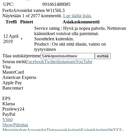
UPC:
091661488085
Feefo
Arvostelut varten W1156L3
Näytetään 1 of 2077 kommentit.
Lue täältä lisää.
Treffi
Pisteet
Asiakaskommentti
Service rating : Hyvä ja nopea palvelu. Nettisivun
käännökset voisivat olla paremmat.
12 April
+
Suosittelen kuitenkin.
2019
Product : On sitä mitä tilasin, vaimo on
tyytyväinen
Tilaa uutiskirjeemme
Seuraa meitä
Facebook
Twitter
Instagram
YouTube
Visa
MasterCard
American Express
Apple Pay
Bancontact
EPS
Klarna
Przelewy24
PayPal
Yhtiö
Show
Piilottaa
Meistä
tiedote
Arvostelut
Tietosuojakäytäntö
Evästekäytäntö
WEEE-