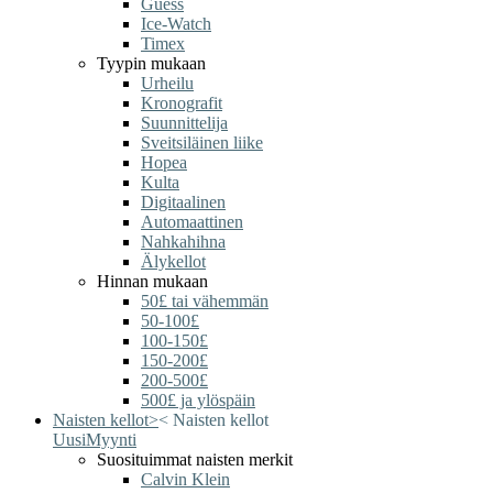
Guess
Ice-Watch
Timex
Tyypin mukaan
Urheilu
Kronografit
Suunnittelija
Sveitsiläinen liike
Hopea
Kulta
Digitaalinen
Automaattinen
Nahkahihna
Älykellot
Hinnan mukaan
50£ tai vähemmän
50-100£
100-150£
150-200£
200-500£
500£ ja ylöspäin
Naisten kellot
>
<
Naisten kellot
Uusi
Myynti
Suosituimmat naisten merkit
Calvin Klein