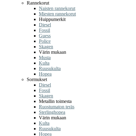
Rannekorut
Naisten rannekorut
Miesten rannekorut
Huippumerkit
Diesel
Fossil
Guess
Police
Skagen
Värin mukaan
Musta
Kulta
Ruusukulta
Hopea
Sormukset
Diesel
Fossil
Skagen
Metallin toimesta
Ruostumaton teräs
Sterlinghopea
Värin mukaan
Kulta
Ruusukulta
Hopea