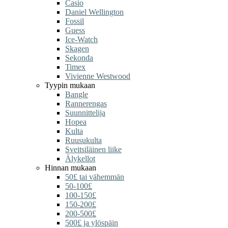
Casio
Daniel Wellington
Fossil
Guess
Ice-Watch
Skagen
Sekonda
Timex
Vivienne Westwood
Tyypin mukaan
Bangle
Rannerengas
Suunnittelija
Hopea
Kulta
Ruusukulta
Sveitsiläinen liike
Älykellot
Hinnan mukaan
50£ tai vähemmän
50-100£
100-150£
150-200£
200-500£
500£ ja ylöspäin