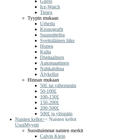
Guess
Ice-Watch
Timex
Tyypin mukaan
Urheilu
Kronografit
Suunnittelija
Sveitsiläinen liike
Hopea
Kulta
Digitaalinen
Automaattinen
Nahkahihna
Älykellot
Hinnan mukaan
50£ tai vähemmän
50-100£
100-150£
150-200£
200-500£
500£ ja ylöspäin
Naisten kellot
>
<
Naisten kellot
Uusi
Myynti
Suosituimmat naisten merkit
Calvin Klein