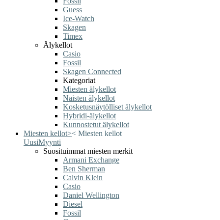
Fossil
Guess
Ice-Watch
Skagen
Timex
Älykellot
Casio
Fossil
Skagen Connected
Kategoriat
Miesten älykellot
Naisten älykellot
Kosketusnäytölliset älykellot
Hybridi-älykellot
Kunnostetut älykellot
Miesten kellot
>
<
Miesten kellot
Uusi
Myynti
Suosituimmat miesten merkit
Armani Exchange
Ben Sherman
Calvin Klein
Casio
Daniel Wellington
Diesel
Fossil