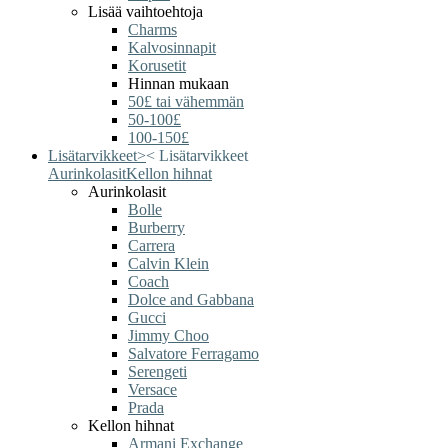
Lisää vaihtoehtoja
Charms
Kalvosinnapit
Korusetit
Hinnan mukaan
50£ tai vähemmän
50-100£
100-150£
Lisätarvikkeet
>
<
Lisätarvikkeet
Aurinkolasit
Kellon hihnat
Aurinkolasit
Bolle
Burberry
Carrera
Calvin Klein
Coach
Dolce and Gabbana
Gucci
Jimmy Choo
Salvatore Ferragamo
Serengeti
Versace
Prada
Kellon hihnat
Armani Exchange