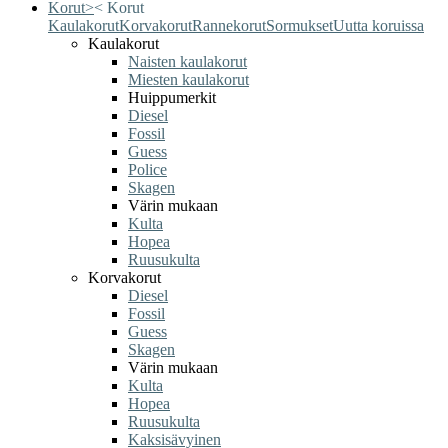
Korut
>
<
Korut
Kaulakorut
Korvakorut
Rannekorut
Sormukset
Uutta koruissa
Kaulakorut
Naisten kaulakorut
Miesten kaulakorut
Huippumerkit
Diesel
Fossil
Guess
Police
Skagen
Värin mukaan
Kulta
Hopea
Ruusukulta
Korvakorut
Diesel
Fossil
Guess
Skagen
Värin mukaan
Kulta
Hopea
Ruusukulta
Kaksisävyinen