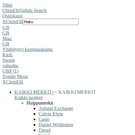
Tilini
ChrisElli
Vaihda Search
Ostoskassi
X
ChrisElli
GB
GB
Maa:
GB
Yhdistynyt kuningaskunta
Kieli:
Suomi
valuutta:
GBP (£)
Toggle Menu
X
ChrisElli
KAIKKI MERKIT
>
<
KAIKKI MERKIT
Kaikki tuotteet
Huippumerkit
Armani Exchange
Calvin Klein
Casio
Daniel Wellington
Diesel