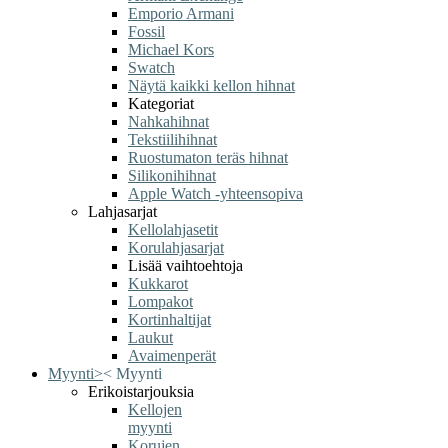
Emporio Armani
Fossil
Michael Kors
Swatch
Näytä kaikki kellon hihnat
Kategoriat
Nahkahihnat
Tekstiilihihnat
Ruostumaton teräs hihnat
Silikonihihnat
Apple Watch -yhteensopiva
Lahjasarjat
Kellolahjasetit
Korulahjasarjat
Lisää vaihtoehtoja
Kukkarot
Lompakot
Kortinhaltijat
Laukut
Avaimenperät
Myynti
>
<
Myynti
Erikoistarjouksia
Kellojen
myynti
Korujen