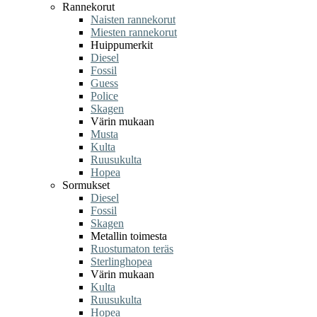
Rannekorut
Naisten rannekorut
Miesten rannekorut
Huippumerkit
Diesel
Fossil
Guess
Police
Skagen
Värin mukaan
Musta
Kulta
Ruusukulta
Hopea
Sormukset
Diesel
Fossil
Skagen
Metallin toimesta
Ruostumaton teräs
Sterlinghopea
Värin mukaan
Kulta
Ruusukulta
Hopea