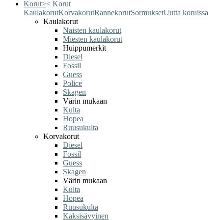
Korut
>
<
Korut
Kaulakorut
Korvakorut
Rannekorut
Sormukset
Uutta koruissa
Kaulakorut
Naisten kaulakorut
Miesten kaulakorut
Huippumerkit
Diesel
Fossil
Guess
Police
Skagen
Värin mukaan
Kulta
Hopea
Ruusukulta
Korvakorut
Diesel
Fossil
Guess
Skagen
Värin mukaan
Kulta
Hopea
Ruusukulta
Kaksisävyinen