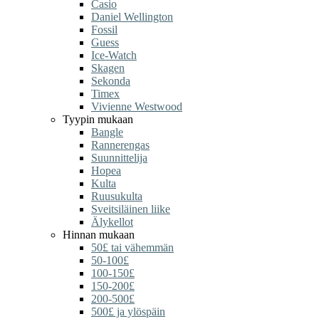
Casio
Daniel Wellington
Fossil
Guess
Ice-Watch
Skagen
Sekonda
Timex
Vivienne Westwood
Tyypin mukaan
Bangle
Rannerengas
Suunnittelija
Hopea
Kulta
Ruusukulta
Sveitsiläinen liike
Älykellot
Hinnan mukaan
50£ tai vähemmän
50-100£
100-150£
150-200£
200-500£
500£ ja ylöspäin