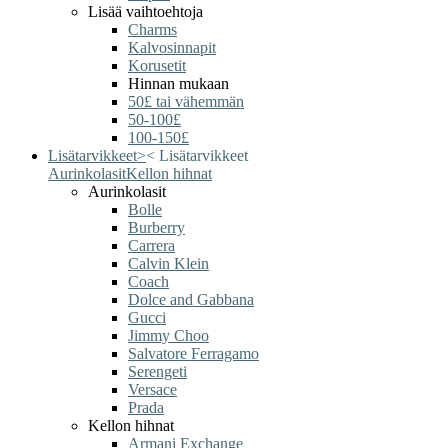
Lisää vaihtoehtoja
Charms
Kalvosinnapit
Korusetit
Hinnan mukaan
50£ tai vähemmän
50-100£
100-150£
Lisätarvikkeet
>
<
Lisätarvikkeet
Aurinkolasit
Kellon hihnat
Aurinkolasit
Bolle
Burberry
Carrera
Calvin Klein
Coach
Dolce and Gabbana
Gucci
Jimmy Choo
Salvatore Ferragamo
Serengeti
Versace
Prada
Kellon hihnat
Armani Exchange