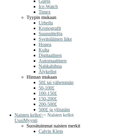
Guess
Ice-Watch
Timex
Tyypin mukaan
Urheilu
Kronografit
Suunnittelija
Sveitsiläinen liike
Hopea
Kulta
Digitaalinen
Automaattinen
Nahkahihna
Älykellot
Hinnan mukaan
50£ tai vähemmän
50-100£
100-150£
150-200£
200-500£
500£ ja ylöspäin
Naisten kellot
>
<
Naisten kellot
Uusi
Myynti
Suosituimmat naisten merkit
Calvin Klein