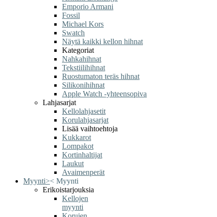
Emporio Armani
Fossil
Michael Kors
Swatch
Näytä kaikki kellon hihnat
Kategoriat
Nahkahihnat
Tekstiilihihnat
Ruostumaton teräs hihnat
Silikonihihnat
Apple Watch -yhteensopiva
Lahjasarjat
Kellolahjasetit
Korulahjasarjat
Lisää vaihtoehtoja
Kukkarot
Lompakot
Kortinhaltijat
Laukut
Avaimenperät
Myynti
>
<
Myynti
Erikoistarjouksia
Kellojen
myynti
Korujen