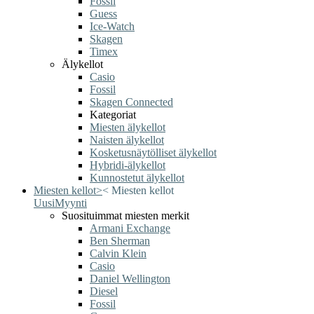
Fossil
Guess
Ice-Watch
Skagen
Timex
Älykellot
Casio
Fossil
Skagen Connected
Kategoriat
Miesten älykellot
Naisten älykellot
Kosketusnäytölliset älykellot
Hybridi-älykellot
Kunnostetut älykellot
Miesten kellot
>
<
Miesten kellot
Uusi
Myynti
Suosituimmat miesten merkit
Armani Exchange
Ben Sherman
Calvin Klein
Casio
Daniel Wellington
Diesel
Fossil