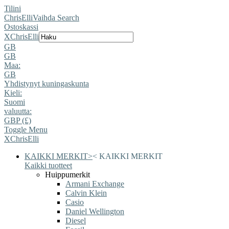
Tilini
ChrisElli
Vaihda Search
Ostoskassi
X
ChrisElli
GB
GB
Maa:
GB
Yhdistynyt kuningaskunta
Kieli:
Suomi
valuutta:
GBP (£)
Toggle Menu
X
ChrisElli
KAIKKI MERKIT
>
<
KAIKKI MERKIT
Kaikki tuotteet
Huippumerkit
Armani Exchange
Calvin Klein
Casio
Daniel Wellington
Diesel