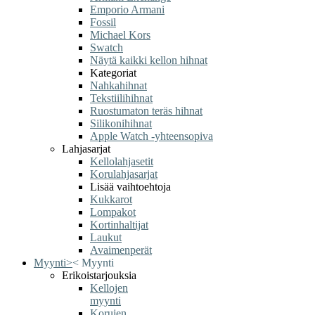
Emporio Armani
Fossil
Michael Kors
Swatch
Näytä kaikki kellon hihnat
Kategoriat
Nahkahihnat
Tekstiilihihnat
Ruostumaton teräs hihnat
Silikonihihnat
Apple Watch -yhteensopiva
Lahjasarjat
Kellolahjasetit
Korulahjasarjat
Lisää vaihtoehtoja
Kukkarot
Lompakot
Kortinhaltijat
Laukut
Avaimenperät
Myynti
>
<
Myynti
Erikoistarjouksia
Kellojen
myynti
Korujen