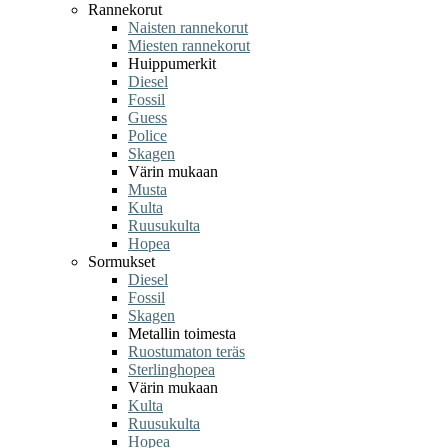
Rannekorut
Naisten rannekorut
Miesten rannekorut
Huippumerkit
Diesel
Fossil
Guess
Police
Skagen
Värin mukaan
Musta
Kulta
Ruusukulta
Hopea
Sormukset
Diesel
Fossil
Skagen
Metallin toimesta
Ruostumaton teräs
Sterlinghopea
Värin mukaan
Kulta
Ruusukulta
Hopea