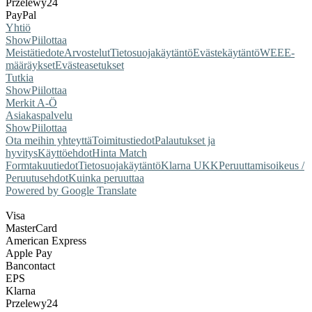
Przelewy24
PayPal
Yhtiö
Show
Piilottaa
Meistä
tiedote
Arvostelut
Tietosuojakäytäntö
Evästekäytäntö
WEEE-
määräykset
Evästeasetukset
Tutkia
Show
Piilottaa
Merkit A-Ö
Asiakaspalvelu
Show
Piilottaa
Ota meihin yhteyttä
Toimitustiedot
Palautukset ja
hyvitys
Käyttöehdot
Hinta Match
Form
takuutiedot
Tietosuojakäytäntö
Klarna UKK
Peruuttamisoikeus /
Peruutusehdot
Kuinka peruuttaa
Powered by Google Translate
Visa
MasterCard
American Express
Apple Pay
Bancontact
EPS
Klarna
Przelewy24