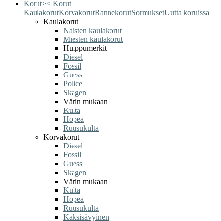
Korut
>
<
Korut
Kaulakorut
Korvakorut
Rannekorut
Sormukset
Uutta koruissa
Kaulakorut
Naisten kaulakorut
Miesten kaulakorut
Huippumerkit
Diesel
Fossil
Guess
Police
Skagen
Värin mukaan
Kulta
Hopea
Ruusukulta
Korvakorut
Diesel
Fossil
Guess
Skagen
Värin mukaan
Kulta
Hopea
Ruusukulta
Kaksisävyinen