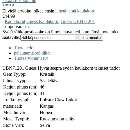
Lisää suosikkeihin
*
*
*
*
*
Ei vielä arvioitu, olkaa ensin
lähetä tämä kaulakoru.
£44.99
:
Kaulakorut
Guess Kaulakorut
Guess UBN71201
Loppu varastosta
Syötä sähköpostiosoite on ilmoitettava heti, kun tämä tuote tulee
saataville.
Tuotetiedot
palauttamispolitiikat
Tuotearvioinnit (0)
UBN71201 Guess Hyvät seepra sydän kaulakoru tekniset tiedot
Gem Tyyppi:
Kristalli
hihna Tyyppi:
Säädettävä
Ketjun pituus (cm):
46
Ketjun pituus (cm):
41
Lukko tyyppi:
Lobster Claw Lukot
materiaali:
Kangas
Metallin väri:
Hopea
Metal Tyyppi:
Ruostumaton teräs
Stone Väri:
Selvä