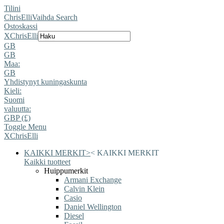
Tilini
ChrisElli
Vaihda Search
Ostoskassi
X
ChrisElli
GB
GB
Maa:
GB
Yhdistynyt kuningaskunta
Kieli:
Suomi
valuutta:
GBP (£)
Toggle Menu
X
ChrisElli
KAIKKI MERKIT
>
<
KAIKKI MERKIT
Kaikki tuotteet
Huippumerkit
Armani Exchange
Calvin Klein
Casio
Daniel Wellington
Diesel