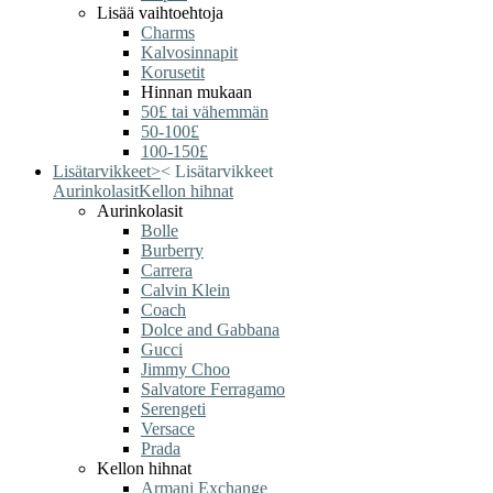
Lisää vaihtoehtoja
Charms
Kalvosinnapit
Korusetit
Hinnan mukaan
50£ tai vähemmän
50-100£
100-150£
Lisätarvikkeet
>
<
Lisätarvikkeet
Aurinkolasit
Kellon hihnat
Aurinkolasit
Bolle
Burberry
Carrera
Calvin Klein
Coach
Dolce and Gabbana
Gucci
Jimmy Choo
Salvatore Ferragamo
Serengeti
Versace
Prada
Kellon hihnat
Armani Exchange