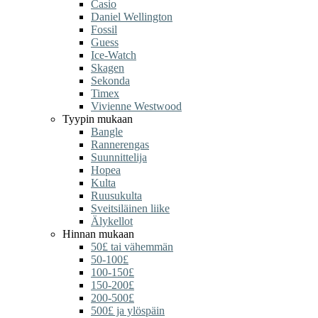
Casio
Daniel Wellington
Fossil
Guess
Ice-Watch
Skagen
Sekonda
Timex
Vivienne Westwood
Tyypin mukaan
Bangle
Rannerengas
Suunnittelija
Hopea
Kulta
Ruusukulta
Sveitsiläinen liike
Älykellot
Hinnan mukaan
50£ tai vähemmän
50-100£
100-150£
150-200£
200-500£
500£ ja ylöspäin