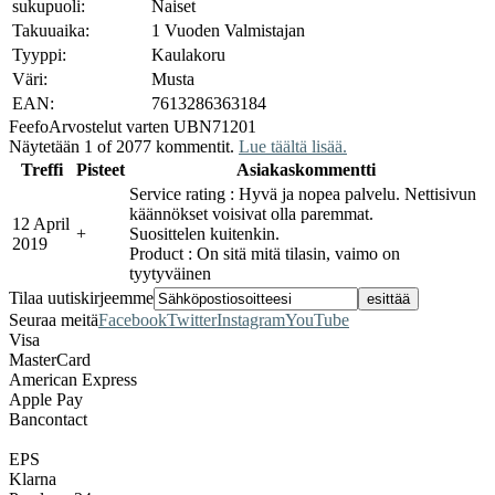
sukupuoli:
Naiset
Takuuaika:
1 Vuoden Valmistajan
Tyyppi:
Kaulakoru
Väri:
Musta
EAN:
7613286363184
Feefo
Arvostelut varten UBN71201
Näytetään 1 of 2077 kommentit.
Lue täältä lisää.
Treffi
Pisteet
Asiakaskommentti
Service rating : Hyvä ja nopea palvelu. Nettisivun
käännökset voisivat olla paremmat.
12 April
+
Suosittelen kuitenkin.
2019
Product : On sitä mitä tilasin, vaimo on
tyytyväinen
Tilaa uutiskirjeemme
Seuraa meitä
Facebook
Twitter
Instagram
YouTube
Visa
MasterCard
American Express
Apple Pay
Bancontact
EPS
Klarna