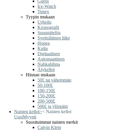
Guess
Ice-Watch
Timex
Tyypin mukaan
Urheilu
Kronografit
Suunnittelija
Sveitsiläinen liike
Hopea
Kulta
Digitaalinen
Automaattinen
Nahkahihna
Älykellot
Hinnan mukaan
50£ tai vähemmän
50-100£
100-150£
150-200£
200-500£
500£ ja ylöspäin
Naisten kellot
>
<
Naisten kellot
Uusi
Myynti
Suosituimmat naisten merkit
Calvin Klein