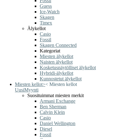
Fossil
Guess
Ice-Watch
Skagen
Timex
Älykellot
Casio
Fossil
Skagen Connected
Kategoriat
Miesten älykellot
Naisten älykellot
Kosketusnäytölliset älykellot
Hybridi-älykellot
Kunnostetut älykellot
Miesten kellot
>
<
Miesten kellot
Uusi
Myynti
Suosituimmat miesten merkit
Armani Exchange
Ben Sherman
Calvin Klein
Casio
Daniel Wellington
Diesel
Fossil