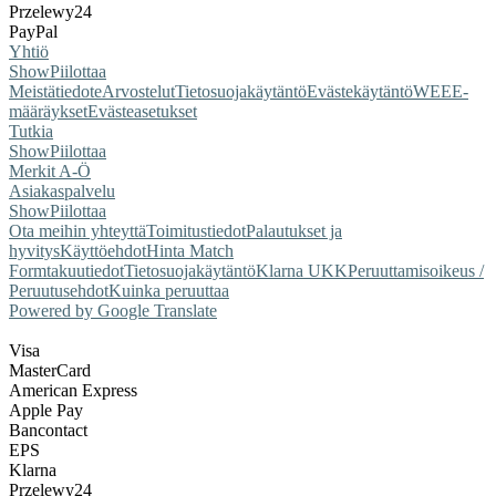
Przelewy24
PayPal
Yhtiö
Show
Piilottaa
Meistä
tiedote
Arvostelut
Tietosuojakäytäntö
Evästekäytäntö
WEEE-
määräykset
Evästeasetukset
Tutkia
Show
Piilottaa
Merkit A-Ö
Asiakaspalvelu
Show
Piilottaa
Ota meihin yhteyttä
Toimitustiedot
Palautukset ja
hyvitys
Käyttöehdot
Hinta Match
Form
takuutiedot
Tietosuojakäytäntö
Klarna UKK
Peruuttamisoikeus /
Peruutusehdot
Kuinka peruuttaa
Powered by Google Translate
Visa
MasterCard
American Express
Apple Pay
Bancontact
EPS
Klarna
Przelewy24