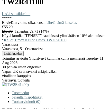
TW2R41100
Lisää suosikkeihin
*
*
*
*
*
Ei vielä arvioitu, olkaa ensin
lähetä tämä katsella.
£55.29
£65.00
Tallentaa £9.71 (14%)
Käytä koodia "TENSET" saadaksesi ylimääräisen 10% alennuksen
:
Kellot
Timex Kellot
Timex TW2R41100
Varastossa
Varastossa, 5+ Ostettavissa
Toimitus arvioitu Yhdistynyt kuningaskunta mennessä Tuesday 11
Aug 2026.
30 päivää ilman ongelmia
Vapaa UK seuraavaksi arkipäiväksi
virallinen kauppias
Vastaavia tuotteita
Tuotetiedot
palauttamispolitiikat
Tuotearvioinnit (0)