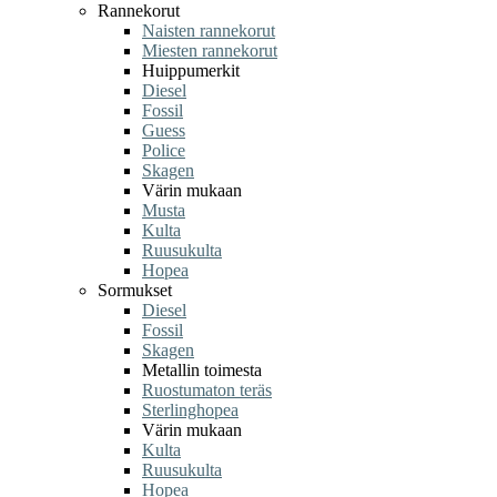
Rannekorut
Naisten rannekorut
Miesten rannekorut
Huippumerkit
Diesel
Fossil
Guess
Police
Skagen
Värin mukaan
Musta
Kulta
Ruusukulta
Hopea
Sormukset
Diesel
Fossil
Skagen
Metallin toimesta
Ruostumaton teräs
Sterlinghopea
Värin mukaan
Kulta
Ruusukulta
Hopea