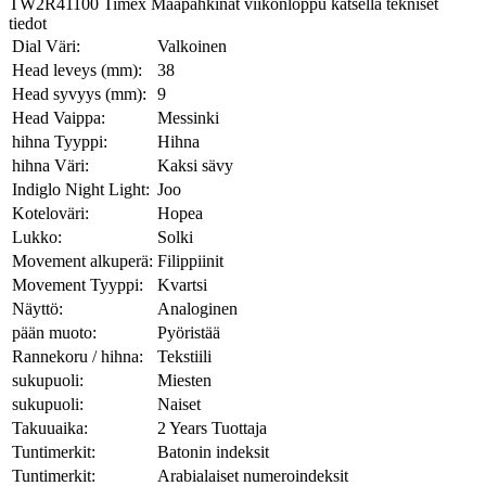
TW2R41100 Timex Maapähkinät viikonloppu katsella tekniset
tiedot
Dial Väri:
Valkoinen
Head leveys (mm):
38
Head syvyys (mm):
9
Head Vaippa:
Messinki
hihna Tyyppi:
Hihna
hihna Väri:
Kaksi sävy
Indiglo Night Light:
Joo
Koteloväri:
Hopea
Lukko:
Solki
Movement alkuperä:
Filippiinit
Movement Tyyppi:
Kvartsi
Näyttö:
Analoginen
pään muoto:
Pyöristää
Rannekoru / hihna:
Tekstiili
sukupuoli:
Miesten
sukupuoli:
Naiset
Takuuaika:
2 Years Tuottaja
Tuntimerkit:
Batonin indeksit
Tuntimerkit:
Arabialaiset numeroindeksit