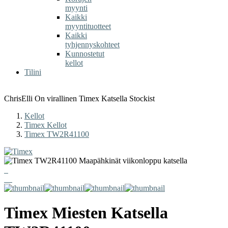
myynti
Kaikki
myyntituotteet
Kaikki
tyhjennyskohteet
Kunnostetut
kellot
Tilini
ChrisElli On virallinen Timex Katsella Stockist
Kellot
Timex Kellot
Timex TW2R41100
Timex
Miesten Katsella