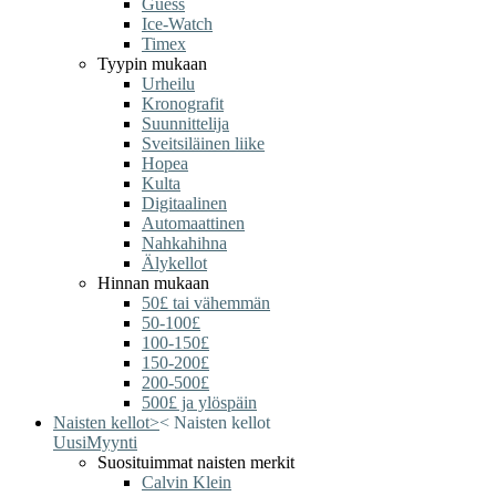
Guess
Ice-Watch
Timex
Tyypin mukaan
Urheilu
Kronografit
Suunnittelija
Sveitsiläinen liike
Hopea
Kulta
Digitaalinen
Automaattinen
Nahkahihna
Älykellot
Hinnan mukaan
50£ tai vähemmän
50-100£
100-150£
150-200£
200-500£
500£ ja ylöspäin
Naisten kellot
>
<
Naisten kellot
Uusi
Myynti
Suosituimmat naisten merkit
Calvin Klein