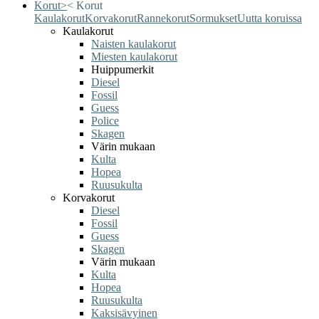
Korut
>
<
Korut
Kaulakorut
Korvakorut
Rannekorut
Sormukset
Uutta koruissa
Kaulakorut
Naisten kaulakorut
Miesten kaulakorut
Huippumerkit
Diesel
Fossil
Guess
Police
Skagen
Värin mukaan
Kulta
Hopea
Ruusukulta
Korvakorut
Diesel
Fossil
Guess
Skagen
Värin mukaan
Kulta
Hopea
Ruusukulta
Kaksisävyinen