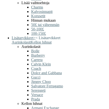
Lisää vaihtoehtoja
Charms
Kalvosinnapit
Korusetit
Hinnan mukaan
50£ tai vähemmän
50-100£
100-150£
Lisätarvikkeet
>
<
Lisätarvikkeet
Aurinkolasit
Kellon hihnat
Aurinkolasit
Bolle
Burberry
Carrera
Calvin Klein
Coach
Dolce and Gabbana
Gucci
Jimmy Choo
Salvatore Ferragamo
Serengeti
Versace
Prada
Kellon hihnat
Armani Exchange