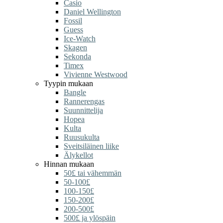
Casio
Daniel Wellington
Fossil
Guess
Ice-Watch
Skagen
Sekonda
Timex
Vivienne Westwood
Tyypin mukaan
Bangle
Rannerengas
Suunnittelija
Hopea
Kulta
Ruusukulta
Sveitsiläinen liike
Älykellot
Hinnan mukaan
50£ tai vähemmän
50-100£
100-150£
150-200£
200-500£
500£ ja ylöspäin