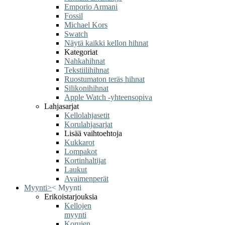
Emporio Armani
Fossil
Michael Kors
Swatch
Näytä kaikki kellon hihnat
Kategoriat
Nahkahihnat
Tekstiilihihnat
Ruostumaton teräs hihnat
Silikonihihnat
Apple Watch -yhteensopiva
Lahjasarjat
Kellolahjasetit
Korulahjasarjat
Lisää vaihtoehtoja
Kukkarot
Lompakot
Kortinhaltijat
Laukut
Avaimenperät
Myynti
>
<
Myynti
Erikoistarjouksia
Kellojen
myynti
Korujen