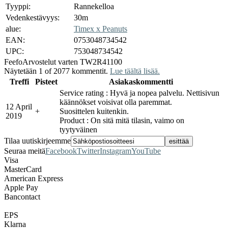
Tyyppi:
Rannekelloa
Vedenkestävyys:
30m
alue:
Timex x Peanuts
EAN:
0753048734542
UPC:
753048734542
Feefo
Arvostelut varten TW2R41100
Näytetään 1 of 2077 kommentit.
Lue täältä lisää.
Treffi
Pisteet
Asiakaskommentti
Service rating : Hyvä ja nopea palvelu. Nettisivun
käännökset voisivat olla paremmat.
12 April
+
Suosittelen kuitenkin.
2019
Product : On sitä mitä tilasin, vaimo on
tyytyväinen
Tilaa uutiskirjeemme
Seuraa meitä
Facebook
Twitter
Instagram
YouTube
Visa
MasterCard
American Express
Apple Pay
Bancontact
EPS
Klarna