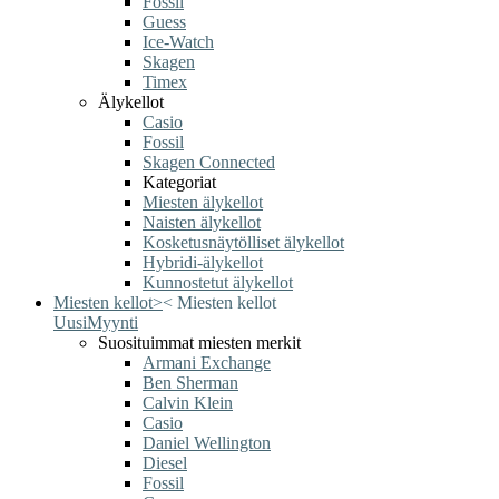
Fossil
Guess
Ice-Watch
Skagen
Timex
Älykellot
Casio
Fossil
Skagen Connected
Kategoriat
Miesten älykellot
Naisten älykellot
Kosketusnäytölliset älykellot
Hybridi-älykellot
Kunnostetut älykellot
Miesten kellot
>
<
Miesten kellot
Uusi
Myynti
Suosituimmat miesten merkit
Armani Exchange
Ben Sherman
Calvin Klein
Casio
Daniel Wellington
Diesel
Fossil