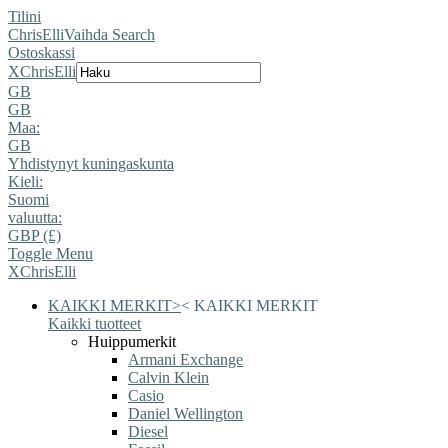
Tilini
ChrisElli
Vaihda Search
Ostoskassi
X
ChrisElli
GB
GB
Maa:
GB
Yhdistynyt kuningaskunta
Kieli:
Suomi
valuutta:
GBP (£)
Toggle Menu
X
ChrisElli
KAIKKI MERKIT
>
<
KAIKKI MERKIT
Kaikki tuotteet
Huippumerkit
Armani Exchange
Calvin Klein
Casio
Daniel Wellington
Diesel