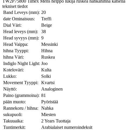
TW2P75800 Timex Mens helppo lukija ruskea nahkahihna katsella
tekniset tiedot
Band Leveys (mm):
20
date Ominaisuus:
Treffi
Dial Väri:
Beige
Head leveys (mm):
38
Head syvyys (mm):
9
Head Vaippa:
Messinki
hihna Tyyppi:
Hihna
hihna Väri:
Ruskea
Indiglo Night Light:
Joo
Koteloväri:
Kulta
Lukko:
Solki
Movement Tyyppi:
Kvartsi
Näyttö:
Analoginen
Paino (grammoina):
81
pään muoto:
Pyöristää
Rannekoru / hihna:
Nahka
sukupuoli:
Miesten
Takuuaika:
2 Years Tuottaja
Tuntimerkit:
Arabialaiset numeroindeksit