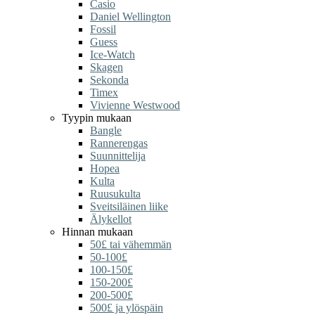
Casio
Daniel Wellington
Fossil
Guess
Ice-Watch
Skagen
Sekonda
Timex
Vivienne Westwood
Tyypin mukaan
Bangle
Rannerengas
Suunnittelija
Hopea
Kulta
Ruusukulta
Sveitsiläinen liike
Älykellot
Hinnan mukaan
50£ tai vähemmän
50-100£
100-150£
150-200£
200-500£
500£ ja ylöspäin