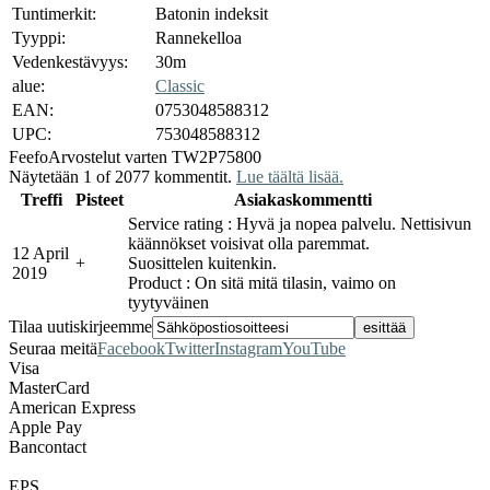
Tuntimerkit:
Batonin indeksit
Tyyppi:
Rannekelloa
Vedenkestävyys:
30m
alue:
Classic
EAN:
0753048588312
UPC:
753048588312
Feefo
Arvostelut varten TW2P75800
Näytetään 1 of 2077 kommentit.
Lue täältä lisää.
Treffi
Pisteet
Asiakaskommentti
Service rating : Hyvä ja nopea palvelu. Nettisivun
käännökset voisivat olla paremmat.
12 April
+
Suosittelen kuitenkin.
2019
Product : On sitä mitä tilasin, vaimo on
tyytyväinen
Tilaa uutiskirjeemme
Seuraa meitä
Facebook
Twitter
Instagram
YouTube
Visa
MasterCard
American Express
Apple Pay
Bancontact
EPS