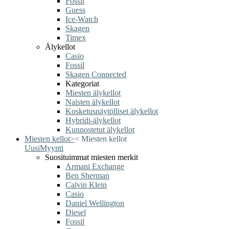
Fossil
Guess
Ice-Watch
Skagen
Timex
Älykellot
Casio
Fossil
Skagen Connected
Kategoriat
Miesten älykellot
Naisten älykellot
Kosketusnäytölliset älykellot
Hybridi-älykellot
Kunnostetut älykellot
Miesten kellot
>
<
Miesten kellot
Uusi
Myynti
Suosituimmat miesten merkit
Armani Exchange
Ben Sherman
Calvin Klein
Casio
Daniel Wellington
Diesel
Fossil