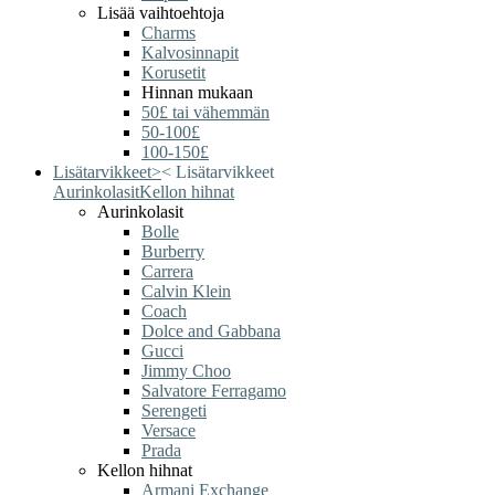
Lisää vaihtoehtoja
Charms
Kalvosinnapit
Korusetit
Hinnan mukaan
50£ tai vähemmän
50-100£
100-150£
Lisätarvikkeet
>
<
Lisätarvikkeet
Aurinkolasit
Kellon hihnat
Aurinkolasit
Bolle
Burberry
Carrera
Calvin Klein
Coach
Dolce and Gabbana
Gucci
Jimmy Choo
Salvatore Ferragamo
Serengeti
Versace
Prada
Kellon hihnat
Armani Exchange