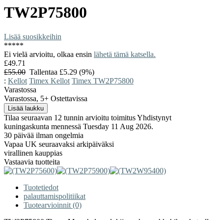
TW2P75800
Lisää suosikkeihin
*
*
*
*
*
Ei vielä arvioitu, olkaa ensin
lähetä tämä katsella.
£49.71
£55.00
Tallentaa £5.29 (9%)
:
Kellot
Timex Kellot
Timex TW2P75800
Varastossa
Varastossa, 5+ Ostettavissa
Tilaa seuraavan 12 tunnin arvioitu toimitus Yhdistynyt
kuningaskunta mennessä Tuesday 11 Aug 2026.
30 päivää ilman ongelmia
Vapaa UK seuraavaksi arkipäiväksi
virallinen kauppias
Vastaavia tuotteita
Tuotetiedot
palauttamispolitiikat
Tuotearvioinnit (0)