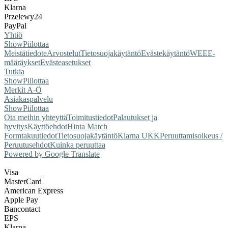
Klarna
Przelewy24
PayPal
Yhtiö
Show
Piilottaa
Meistä
tiedote
Arvostelut
Tietosuojakäytäntö
Evästekäytäntö
WEEE-
määräykset
Evästeasetukset
Tutkia
Show
Piilottaa
Merkit A-Ö
Asiakaspalvelu
Show
Piilottaa
Ota meihin yhteyttä
Toimitustiedot
Palautukset ja
hyvitys
Käyttöehdot
Hinta Match
Form
takuutiedot
Tietosuojakäytäntö
Klarna UKK
Peruuttamisoikeus /
Peruutusehdot
Kuinka peruuttaa
Powered by Google Translate
Visa
MasterCard
American Express
Apple Pay
Bancontact
EPS
Klarna