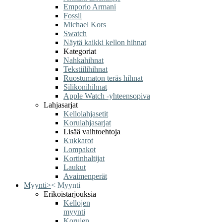
Emporio Armani
Fossil
Michael Kors
Swatch
Näytä kaikki kellon hihnat
Kategoriat
Nahkahihnat
Tekstiilihihnat
Ruostumaton teräs hihnat
Silikonihihnat
Apple Watch -yhteensopiva
Lahjasarjat
Kellolahjasetit
Korulahjasarjat
Lisää vaihtoehtoja
Kukkarot
Lompakot
Kortinhaltijat
Laukut
Avaimenperät
Myynti
>
<
Myynti
Erikoistarjouksia
Kellojen
myynti
Korujen