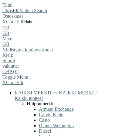
Tilini
ChrisElli
Vaihda Search
Ostoskassi
X
ChrisElli
GB
GB
Maa:
GB
Yhdistynyt kuningaskunta
Kieli:
Suomi
valuutta:
GBP (£)
Toggle Menu
X
ChrisElli
KAIKKI MERKIT
>
<
KAIKKI MERKIT
Kaikki tuotteet
Huippumerkit
Armani Exchange
Calvin Klein
Casio
Daniel Wellington
Diesel