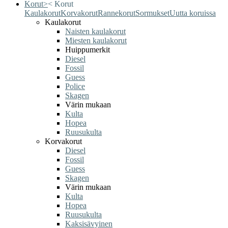
Korut
>
<
Korut
Kaulakorut
Korvakorut
Rannekorut
Sormukset
Uutta koruissa
Kaulakorut
Naisten kaulakorut
Miesten kaulakorut
Huippumerkit
Diesel
Fossil
Guess
Police
Skagen
Värin mukaan
Kulta
Hopea
Ruusukulta
Korvakorut
Diesel
Fossil
Guess
Skagen
Värin mukaan
Kulta
Hopea
Ruusukulta
Kaksisävyinen