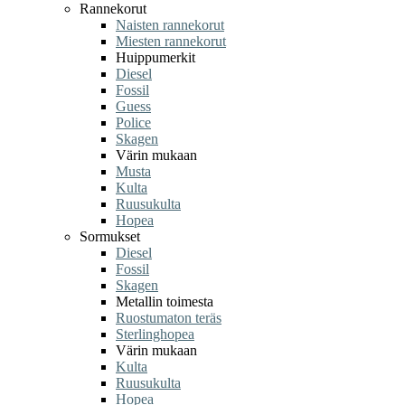
Rannekorut
Naisten rannekorut
Miesten rannekorut
Huippumerkit
Diesel
Fossil
Guess
Police
Skagen
Värin mukaan
Musta
Kulta
Ruusukulta
Hopea
Sormukset
Diesel
Fossil
Skagen
Metallin toimesta
Ruostumaton teräs
Sterlinghopea
Värin mukaan
Kulta
Ruusukulta
Hopea