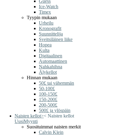
Guess
Ice-Watch
Timex
Tyypin mukaan
Urheilu
Kronografit
Suunnittelija
Sveitsiläinen liike
Hopea
Kulta
Digitaalinen
Automaattinen
Nahkahihna
Älykellot
Hinnan mukaan
50£ tai vähemmän
50-100£
100-150£
150-200£
200-500£
500£ ja ylöspäin
Naisten kellot
>
<
Naisten kellot
Uusi
Myynti
Suosituimmat naisten merkit
Calvin Klein