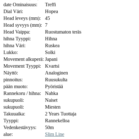
date Ominaisuus:
Treffi
Dial Väri:
Hopea
Head leveys (mm):
45
Head syvyys (mm):
7
Head Vaippa:
Ruostumaton teräs
hihna Tyyppi:
Hihna
hihna Väri:
Ruskea
Lukko:
Solki
Movement alkuperä:
Japani
Movement Tyyppi:
Kvartsi
Näyttö:
Analoginen
pinnoitus:
Ruusukulta
pään muoto:
Pyöristää
Rannekoru / hihna:
Nahka
sukupuoli:
Naiset
sukupuoli:
Miesten
Takuuaika:
2 Years Tuottaja
Tyyppi:
Rannekelloa
Vedenkestävyys:
50m
alue:
Slim Line