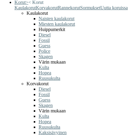
Korut
>
<
Korut
Kaulakorut
Korvakorut
Rannekorut
Sormukset
Uutta koruissa
Kaulakorut
Naisten kaulakorut
Miesten kaulakorut
Huippumerkit
Diesel
Fossil
Guess
Police
Skagen
Värin mukaan
Kulta
Hopea
Ruusukulta
Korvakorut
Diesel
Fossil
Guess
Skagen
Värin mukaan
Kulta
Hopea
Ruusukulta
Kaksisävyinen