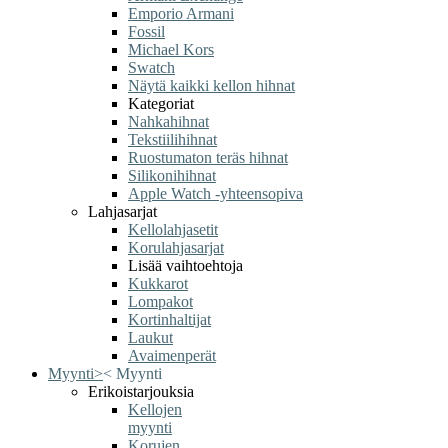
Emporio Armani
Fossil
Michael Kors
Swatch
Näytä kaikki kellon hihnat
Kategoriat
Nahkahihnat
Tekstiilihihnat
Ruostumaton teräs hihnat
Silikonihihnat
Apple Watch -yhteensopiva
Lahjasarjat
Kellolahjasetit
Korulahjasarjat
Lisää vaihtoehtoja
Kukkarot
Lompakot
Kortinhaltijat
Laukut
Avaimenperät
Myynti
>
<
Myynti
Erikoistarjouksia
Kellojen
myynti
Korujen