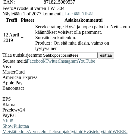
EAN:
8718215089537
Feefo
Arvostelut varten TW1304
Näytetään 1 of 2077 kommentit.
Lue täältä lisää.
Treffi
Pisteet
Asiakaskommentti
Service rating : Hyvä ja nopea palvelu. Nettisivun
käännökset voisivat olla paremmat.
12 April
+
Suosittelen kuitenkin.
2019
Product : On sitä mitä tilasin, vaimo on
tyytyväinen
Tilaa uutiskirjeemme
Seuraa meitä
Facebook
Twitter
Instagram
YouTube
Visa
MasterCard
American Express
Apple Pay
Bancontact
EPS
Klarna
Przelewy24
PayPal
Yhtiö
Show
Piilottaa
Meistä
tiedote
Arvostelut
Tietosuojakäytäntö
Evästekäytäntö
WEEE-