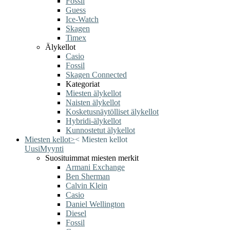
Fossil
Guess
Ice-Watch
Skagen
Timex
Älykellot
Casio
Fossil
Skagen Connected
Kategoriat
Miesten älykellot
Naisten älykellot
Kosketusnäytölliset älykellot
Hybridi-älykellot
Kunnostetut älykellot
Miesten kellot
>
<
Miesten kellot
Uusi
Myynti
Suosituimmat miesten merkit
Armani Exchange
Ben Sherman
Calvin Klein
Casio
Daniel Wellington
Diesel
Fossil