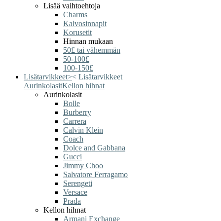
Lisää vaihtoehtoja
Charms
Kalvosinnapit
Korusetit
Hinnan mukaan
50£ tai vähemmän
50-100£
100-150£
Lisätarvikkeet
>
<
Lisätarvikkeet
Aurinkolasit
Kellon hihnat
Aurinkolasit
Bolle
Burberry
Carrera
Calvin Klein
Coach
Dolce and Gabbana
Gucci
Jimmy Choo
Salvatore Ferragamo
Serengeti
Versace
Prada
Kellon hihnat
Armani Exchange