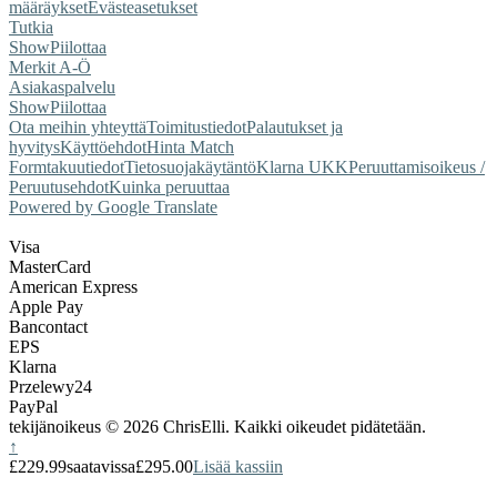
määräykset
Evästeasetukset
Tutkia
Show
Piilottaa
Merkit A-Ö
Asiakaspalvelu
Show
Piilottaa
Ota meihin yhteyttä
Toimitustiedot
Palautukset ja
hyvitys
Käyttöehdot
Hinta Match
Form
takuutiedot
Tietosuojakäytäntö
Klarna UKK
Peruuttamisoikeus /
Peruutusehdot
Kuinka peruuttaa
Powered by Google Translate
Visa
MasterCard
American Express
Apple Pay
Bancontact
EPS
Klarna
Przelewy24
PayPal
tekijänoikeus © 2026 ChrisElli. Kaikki oikeudet pidätetään.
↑
£229.99
saatavissa
£295.00
Lisää kassiin