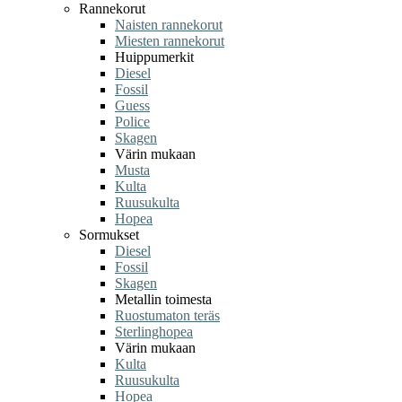
Rannekorut
Naisten rannekorut
Miesten rannekorut
Huippumerkit
Diesel
Fossil
Guess
Police
Skagen
Värin mukaan
Musta
Kulta
Ruusukulta
Hopea
Sormukset
Diesel
Fossil
Skagen
Metallin toimesta
Ruostumaton teräs
Sterlinghopea
Värin mukaan
Kulta
Ruusukulta
Hopea