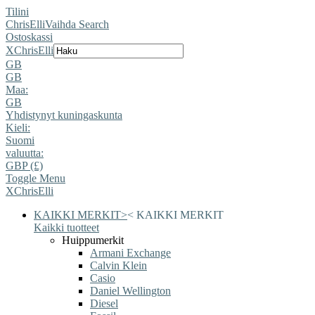
Tilini
ChrisElli
Vaihda Search
Ostoskassi
X
ChrisElli
GB
GB
Maa:
GB
Yhdistynyt kuningaskunta
Kieli:
Suomi
valuutta:
GBP (£)
Toggle Menu
X
ChrisElli
KAIKKI MERKIT
>
<
KAIKKI MERKIT
Kaikki tuotteet
Huippumerkit
Armani Exchange
Calvin Klein
Casio
Daniel Wellington
Diesel