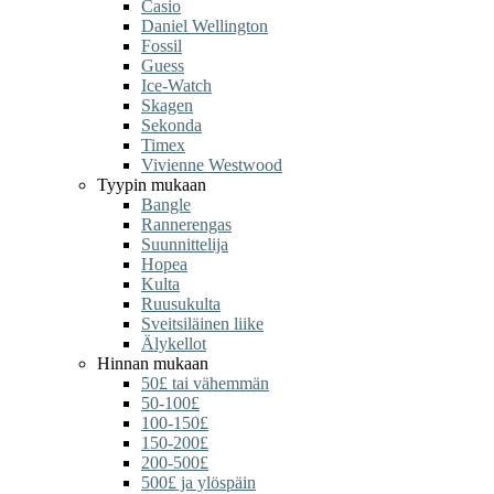
Casio
Daniel Wellington
Fossil
Guess
Ice-Watch
Skagen
Sekonda
Timex
Vivienne Westwood
Tyypin mukaan
Bangle
Rannerengas
Suunnittelija
Hopea
Kulta
Ruusukulta
Sveitsiläinen liike
Älykellot
Hinnan mukaan
50£ tai vähemmän
50-100£
100-150£
150-200£
200-500£
500£ ja ylöspäin