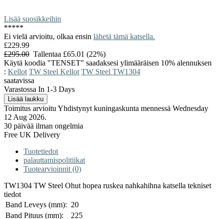
Lisää suosikkeihin
*
*
*
*
*
Ei vielä arvioitu, olkaa ensin
lähetä tämä katsella.
£229.99
£295.00
Tallentaa £65.01 (22%)
Käytä koodia "TENSET" saadaksesi ylimääräisen 10% alennuksen
:
Kellot
TW Steel Kellot
TW Steel TW1304
saatavissa
Varastossa In 1-3 Days
Toimitus arvioitu Yhdistynyt kuningaskunta mennessä Wednesday
12 Aug 2026.
30 päivää ilman ongelmia
Free UK Delivery
Tuotetiedot
palauttamispolitiikat
Tuotearvioinnit (0)
TW1304 TW Steel Ohut hopea ruskea nahkahihna katsella tekniset
tiedot
Band Leveys (mm):
20
Band Pituus (mm):
225