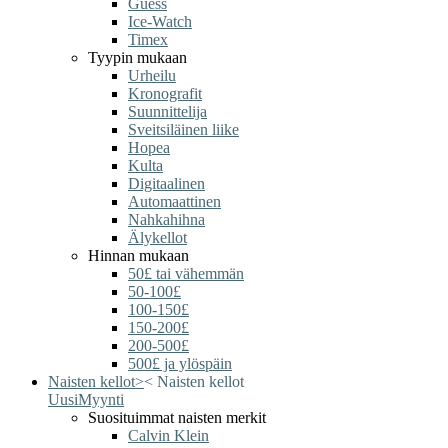
Guess
Ice-Watch
Timex
Tyypin mukaan
Urheilu
Kronografit
Suunnittelija
Sveitsiläinen liike
Hopea
Kulta
Digitaalinen
Automaattinen
Nahkahihna
Älykellot
Hinnan mukaan
50£ tai vähemmän
50-100£
100-150£
150-200£
200-500£
500£ ja ylöspäin
Naisten kellot
>
<
Naisten kellot
Uusi
Myynti
Suosituimmat naisten merkit
Calvin Klein