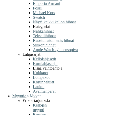
Emporio Armani
Fossil
Michael Kors
Swatch
Näytä kaikki kellon hihnat
Kategoriat
Nahkahihnat
Tekstiilihihnat
Ruostumaton teräs hihnat
Silikonihihnat
Apple Watch -yhteensopiva
Lahjasarjat
Kellolahjasetit
Korulahjasarjat
Lisää vaihtoehtoja
Kukkarot
Lompakot
Kortinhaltijat
Laukut
Avaimenperät
Myynti
>
<
Myynti
Erikoistarjouksia
Kellojen
myynti
Korujen