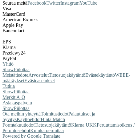
Seuraa meitä
Facebook
Twitter
Instagram
YouTube
Visa
MasterCard
American Express
Apple Pay
Bancontact
EPS
Klarna
Przelewy24
PayPal
Yhtiö
Show
Piilottaa
Meistä
tiedote
Arvostelut
Tietosuojakäytäntö
Evästekäytäntö
WEEE-
määräykset
Evästeasetukset
Tutkia
Show
Piilottaa
Merkit A-Ö
Asiakaspalvelu
Show
Piilottaa
Ota meihin yhteyttä
Toimitustiedot
Palautukset ja
hyvitys
Käyttöehdot
Hinta Match
Form
takuutiedot
Tietosuojakäytäntö
Klarna UKK
Peruuttamisoikeus /
Peruutusehdot
Kuinka peruuttaa
Powered by Google Translate