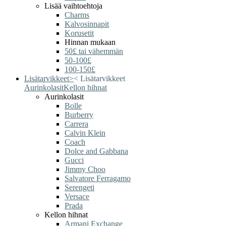
Lisää vaihtoehtoja
Charms
Kalvosinnapit
Korusetit
Hinnan mukaan
50£ tai vähemmän
50-100£
100-150£
Lisätarvikkeet
>
<
Lisätarvikkeet
Aurinkolasit
Kellon hihnat
Aurinkolasit
Bolle
Burberry
Carrera
Calvin Klein
Coach
Dolce and Gabbana
Gucci
Jimmy Choo
Salvatore Ferragamo
Serengeti
Versace
Prada
Kellon hihnat
Armani Exchange