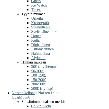
Guess
Ice-Watch
Timex
Tyypin mukaan
Urheilu
Kronografit
Suunnittelija
Sveitsiläinen liike
Hopea
Kulta
Digitaalinen
Automaattinen
Nahkahihna
Älykellot
Hinnan mukaan
50£ tai vähemmän
50-100£
100-150£
150-200£
200-500£
500£ ja ylöspäin
Naisten kellot
>
<
Naisten kellot
Uusi
Myynti
Suosituimmat naisten merkit
Calvin Klein