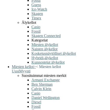
Fossil
Guess
Ice-Watch
Skagen
Timex
Älykellot
Casio
Fossil
Skagen Connected
Kategoriat
Miesten älykellot
Naisten älykellot
Kosketusnäytölliset älykellot
Hybridi-älykellot
Kunnostetut älykellot
Miesten kellot
>
<
Miesten kellot
Uusi
Myynti
Suosituimmat miesten merkit
Armani Exchange
Ben Sherman
Calvin Klein
Casio
Daniel Wellington
Diesel
Fossil