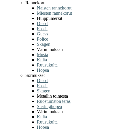
Rannekorut
Naisten rannekorut
Miesten rannekorut
Huippumerkit
Diesel
Fossil
Guess
Police
Skagen
Värin mukaan
Musta
Kulta
Ruusukulta
Hopea
Sormukset
Diesel
Fossil
Skagen
Metallin toimesta
Ruostumaton teräs
Sterlinghopea
Värin mukaan
Kulta
Ruusukulta
Hopea