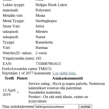
Lukko tyyppi:
Helppo Hook Lukot
materiaali:
Polyesteri
Metallin väri:
Musta
Metal Tyyppi:
Sterlinghopea
Stone Väri:
Selvä
sukupuoli:
Miesten
sukupuoli:
Naiset
Tyyppi:
Ranneketta
Väri:
Harmaa
Watches2U -takuu:
2 vuosi
Ympärysmitta (mm):
165
EAN:
7350087961613
Feefo
Arvostelut varten TM0151
Näytetään 1 of 2077 kommentit.
Lue täältä lisää.
Treffi
Pisteet
Asiakaskommentti
Service rating : Hyvä ja nopea palvelu. Nettisivun
käännökset voisivat olla paremmat.
12 April
+
Suosittelen kuitenkin.
2019
Product : On sitä mitä tilasin, vaimo on
tyytyväinen
Tilaa uutiskirjeemme