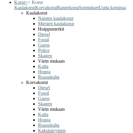
Korut
>
<
Korut
Kaulakorut
Korvakorut
Rannekorut
Sormukset
Uutta koruissa
Kaulakorut
Naisten kaulakorut
Miesten kaulakorut
Huippumerkit
Diesel
Fossil
Guess
Police
Skagen
Värin mukaan
Kulta
Hopea
Ruusukulta
Korvakorut
Diesel
Fossil
Guess
Skagen
Värin mukaan
Kulta
Hopea
Ruusukulta
Kaksisävyinen