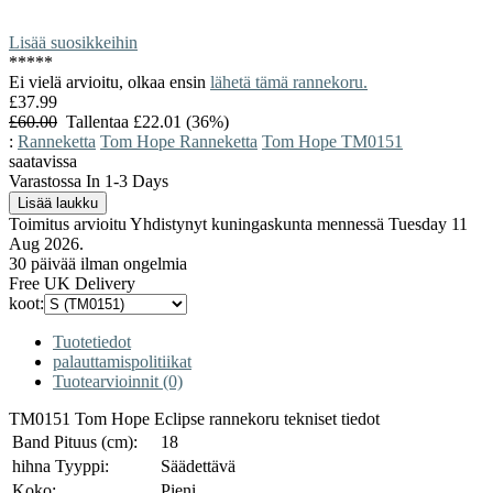
Lisää suosikkeihin
*
*
*
*
*
Ei vielä arvioitu, olkaa ensin
lähetä tämä rannekoru.
£37.99
£60.00
Tallentaa £22.01 (36%)
:
Ranneketta
Tom Hope Ranneketta
Tom Hope TM0151
saatavissa
Varastossa In 1-3 Days
Toimitus arvioitu Yhdistynyt kuningaskunta mennessä Tuesday 11
Aug 2026.
30 päivää ilman ongelmia
Free UK Delivery
koot:
Tuotetiedot
palauttamispolitiikat
Tuotearvioinnit (0)
TM0151 Tom Hope Eclipse rannekoru tekniset tiedot
Band Pituus (cm):
18
hihna Tyyppi:
Säädettävä
Koko:
Pieni