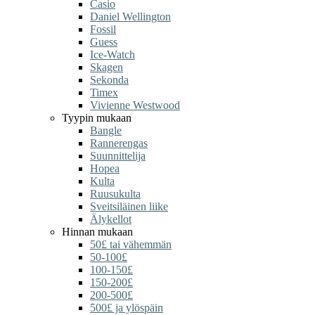
Casio
Daniel Wellington
Fossil
Guess
Ice-Watch
Skagen
Sekonda
Timex
Vivienne Westwood
Tyypin mukaan
Bangle
Rannerengas
Suunnittelija
Hopea
Kulta
Ruusukulta
Sveitsiläinen liike
Älykellot
Hinnan mukaan
50£ tai vähemmän
50-100£
100-150£
150-200£
200-500£
500£ ja ylöspäin