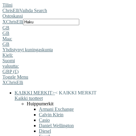
Tilini
ChrisElli
Vaihda Search
Ostoskassi
X
ChrisElli
GB
GB
Maa:
GB
Yhdistynyt kuningaskunta
Kieli:
Suomi
valuutta:
GBP (£)
Toggle Menu
X
ChrisElli
KAIKKI MERKIT
>
<
KAIKKI MERKIT
Kaikki tuotteet
Huippumerkit
Armani Exchange
Calvin Klein
Casio
Daniel Wellington
Diesel