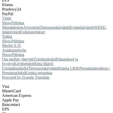
EPS
Klarna
Przelewy24
PayPal
Yhtiö
Show
Piilottaa
Meistä
tiedote
Arvostelut
Tietosuojakäytäntö
Evästekäytäntö
WEEE-
määräykset
Evästeasetukset
Tutkia
Show
Piilottaa
Merkit A-Ö
Asiakaspalvelu
Show
Piilottaa
Ota meihin yhteyttä
Toimitustiedot
Palautukset ja
hyvitys
Käyttöehdot
Hinta Match
Form
takuutiedot
Tietosuojakäytäntö
Klarna UKK
Peruuttamisoikeus /
Peruutusehdot
Kuinka peruuttaa
Powered by Google Translate
Visa
MasterCard
American Express
Apple Pay
Bancontact
EPS