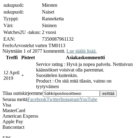
sukupuoli:
Miesten
sukupuoli:
Naiset
Tyyppi:
Ranneketta
Väri:
Sininen
Watches2U -takuu:
2 vuosi
EAN:
7350087961132
Feefo
Arvostelut varten TM0113
Näytetään 1 of 2077 kommentit.
Lue täältä lisää.
Treffi
Pisteet
Asiakaskommentti
Service rating : Hyvä ja nopea palvelu. Nettisivun
käännökset voisivat olla paremmat.
12 April
+
Suosittelen kuitenkin.
2019
Product : On sitä mitä tilasin, vaimo on
tyytyväinen
Tilaa uutiskirjeemme
Seuraa meitä
Facebook
Twitter
Instagram
YouTube
Visa
MasterCard
American Express
Apple Pay
Bancontact