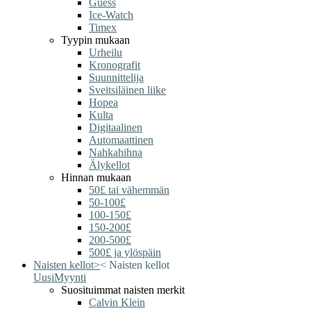
Guess
Ice-Watch
Timex
Tyypin mukaan
Urheilu
Kronografit
Suunnittelija
Sveitsiläinen liike
Hopea
Kulta
Digitaalinen
Automaattinen
Nahkahihna
Älykellot
Hinnan mukaan
50£ tai vähemmän
50-100£
100-150£
150-200£
200-500£
500£ ja ylöspäin
Naisten kellot
>
<
Naisten kellot
Uusi
Myynti
Suosituimmat naisten merkit
Calvin Klein