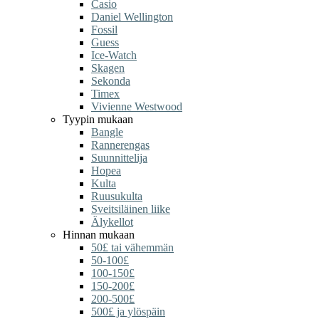
Casio
Daniel Wellington
Fossil
Guess
Ice-Watch
Skagen
Sekonda
Timex
Vivienne Westwood
Tyypin mukaan
Bangle
Rannerengas
Suunnittelija
Hopea
Kulta
Ruusukulta
Sveitsiläinen liike
Älykellot
Hinnan mukaan
50£ tai vähemmän
50-100£
100-150£
150-200£
200-500£
500£ ja ylöspäin