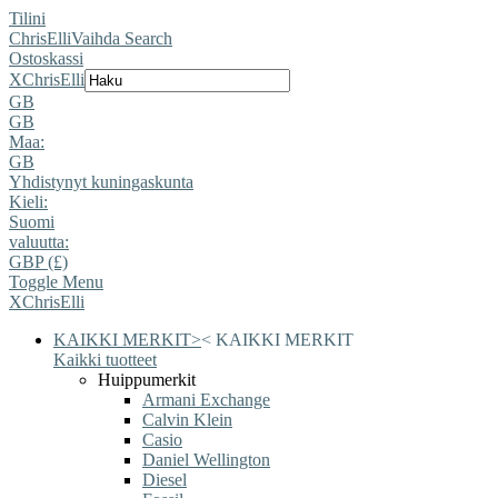
Tilini
ChrisElli
Vaihda Search
Ostoskassi
X
ChrisElli
GB
GB
Maa:
GB
Yhdistynyt kuningaskunta
Kieli:
Suomi
valuutta:
GBP (£)
Toggle Menu
X
ChrisElli
KAIKKI MERKIT
>
<
KAIKKI MERKIT
Kaikki tuotteet
Huippumerkit
Armani Exchange
Calvin Klein
Casio
Daniel Wellington
Diesel