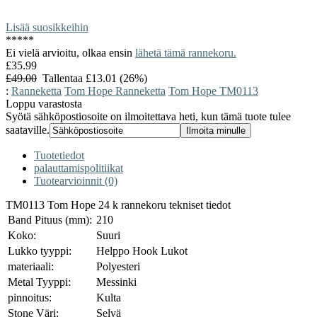
Lisää suosikkeihin
*
*
*
*
*
Ei vielä arvioitu, olkaa ensin
lähetä tämä rannekoru.
£35.99
£49.00
Tallentaa £13.01 (26%)
:
Ranneketta
Tom Hope Ranneketta
Tom Hope TM0113
Loppu varastosta
Syötä sähköpostiosoite on ilmoitettava heti, kun tämä tuote tulee
saataville.
Tuotetiedot
palauttamispolitiikat
Tuotearvioinnit (0)
TM0113 Tom Hope 24 k rannekoru tekniset tiedot
Band Pituus (mm):
210
Koko:
Suuri
Lukko tyyppi:
Helppo Hook Lukot
materiaali:
Polyesteri
Metal Tyyppi:
Messinki
pinnoitus:
Kulta
Stone Väri:
Selvä