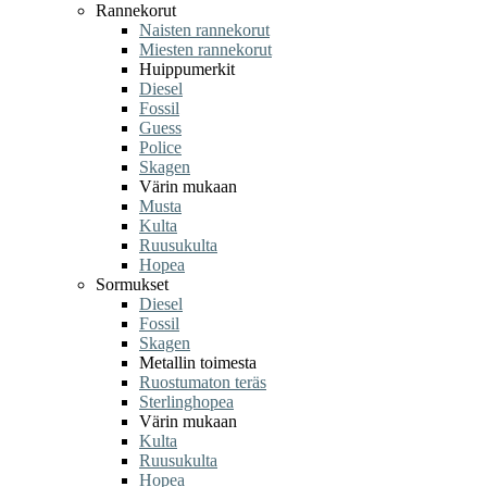
Rannekorut
Naisten rannekorut
Miesten rannekorut
Huippumerkit
Diesel
Fossil
Guess
Police
Skagen
Värin mukaan
Musta
Kulta
Ruusukulta
Hopea
Sormukset
Diesel
Fossil
Skagen
Metallin toimesta
Ruostumaton teräs
Sterlinghopea
Värin mukaan
Kulta
Ruusukulta
Hopea