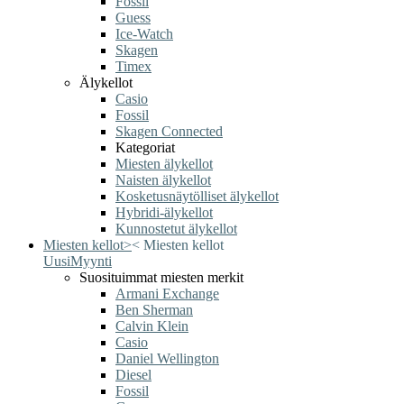
Fossil
Guess
Ice-Watch
Skagen
Timex
Älykellot
Casio
Fossil
Skagen Connected
Kategoriat
Miesten älykellot
Naisten älykellot
Kosketusnäytölliset älykellot
Hybridi-älykellot
Kunnostetut älykellot
Miesten kellot
>
<
Miesten kellot
Uusi
Myynti
Suosituimmat miesten merkit
Armani Exchange
Ben Sherman
Calvin Klein
Casio
Daniel Wellington
Diesel
Fossil