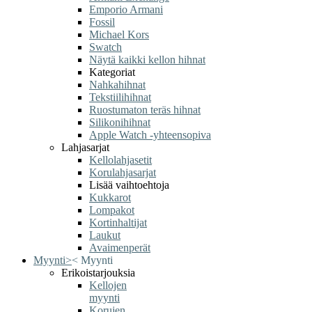
Emporio Armani
Fossil
Michael Kors
Swatch
Näytä kaikki kellon hihnat
Kategoriat
Nahkahihnat
Tekstiilihihnat
Ruostumaton teräs hihnat
Silikonihihnat
Apple Watch -yhteensopiva
Lahjasarjat
Kellolahjasetit
Korulahjasarjat
Lisää vaihtoehtoja
Kukkarot
Lompakot
Kortinhaltijat
Laukut
Avaimenperät
Myynti
>
<
Myynti
Erikoistarjouksia
Kellojen
myynti
Korujen