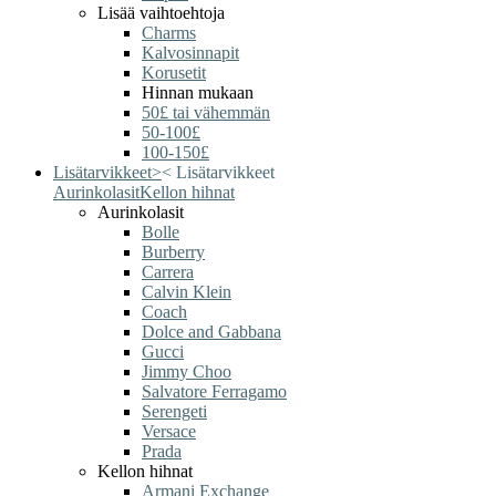
Lisää vaihtoehtoja
Charms
Kalvosinnapit
Korusetit
Hinnan mukaan
50£ tai vähemmän
50-100£
100-150£
Lisätarvikkeet
>
<
Lisätarvikkeet
Aurinkolasit
Kellon hihnat
Aurinkolasit
Bolle
Burberry
Carrera
Calvin Klein
Coach
Dolce and Gabbana
Gucci
Jimmy Choo
Salvatore Ferragamo
Serengeti
Versace
Prada
Kellon hihnat
Armani Exchange