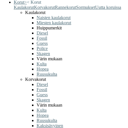
Korut
>
<
Korut
Kaulakorut
Korvakorut
Rannekorut
Sormukset
Uutta koruissa
Kaulakorut
Naisten kaulakorut
Miesten kaulakorut
Huippumerkit
Diesel
Fossil
Guess
Police
Skagen
Värin mukaan
Kulta
Hopea
Ruusukulta
Korvakorut
Diesel
Fossil
Guess
Skagen
Värin mukaan
Kulta
Hopea
Ruusukulta
Kaksisävyinen