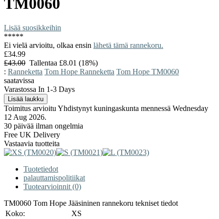
TM0060
Lisää suosikkeihin
*
*
*
*
*
Ei vielä arvioitu, olkaa ensin
lähetä tämä rannekoru.
£34.99
£43.00
Tallentaa £8.01 (18%)
:
Ranneketta
Tom Hope Ranneketta
Tom Hope TM0060
saatavissa
Varastossa In 1-3 Days
Toimitus arvioitu Yhdistynyt kuningaskunta mennessä Wednesday
12 Aug 2026.
30 päivää ilman ongelmia
Free UK Delivery
Vastaavia tuotteita
Tuotetiedot
palauttamispolitiikat
Tuotearvioinnit (0)
TM0060 Tom Hope Jääsininen rannekoru tekniset tiedot
Koko:
XS