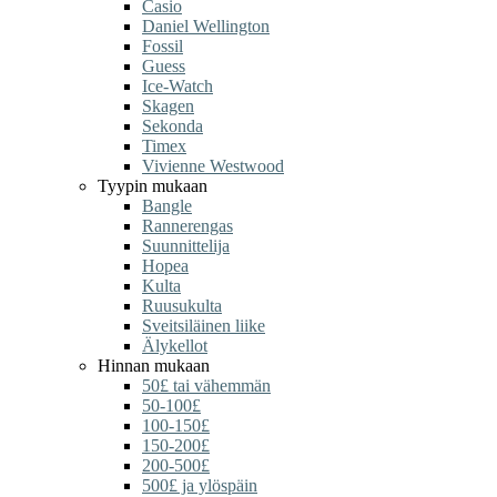
Casio
Daniel Wellington
Fossil
Guess
Ice-Watch
Skagen
Sekonda
Timex
Vivienne Westwood
Tyypin mukaan
Bangle
Rannerengas
Suunnittelija
Hopea
Kulta
Ruusukulta
Sveitsiläinen liike
Älykellot
Hinnan mukaan
50£ tai vähemmän
50-100£
100-150£
150-200£
200-500£
500£ ja ylöspäin