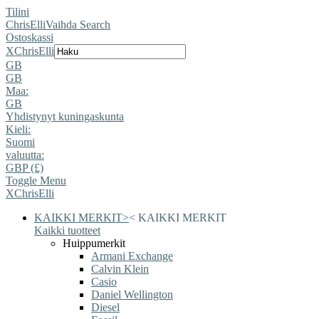
Tilini
ChrisElli
Vaihda Search
Ostoskassi
X
ChrisElli
GB
GB
Maa:
GB
Yhdistynyt kuningaskunta
Kieli:
Suomi
valuutta:
GBP (£)
Toggle Menu
X
ChrisElli
KAIKKI MERKIT
>
<
KAIKKI MERKIT
Kaikki tuotteet
Huippumerkit
Armani Exchange
Calvin Klein
Casio
Daniel Wellington
Diesel