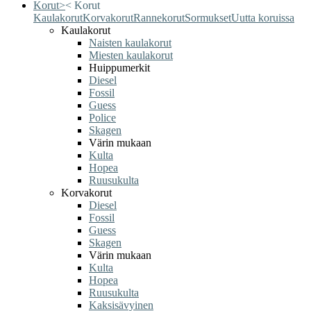
Korut
>
<
Korut
Kaulakorut
Korvakorut
Rannekorut
Sormukset
Uutta koruissa
Kaulakorut
Naisten kaulakorut
Miesten kaulakorut
Huippumerkit
Diesel
Fossil
Guess
Police
Skagen
Värin mukaan
Kulta
Hopea
Ruusukulta
Korvakorut
Diesel
Fossil
Guess
Skagen
Värin mukaan
Kulta
Hopea
Ruusukulta
Kaksisävyinen