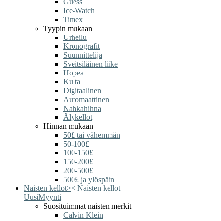
Guess
Ice-Watch
Timex
Tyypin mukaan
Urheilu
Kronografit
Suunnittelija
Sveitsiläinen liike
Hopea
Kulta
Digitaalinen
Automaattinen
Nahkahihna
Älykellot
Hinnan mukaan
50£ tai vähemmän
50-100£
100-150£
150-200£
200-500£
500£ ja ylöspäin
Naisten kellot
>
<
Naisten kellot
Uusi
Myynti
Suosituimmat naisten merkit
Calvin Klein