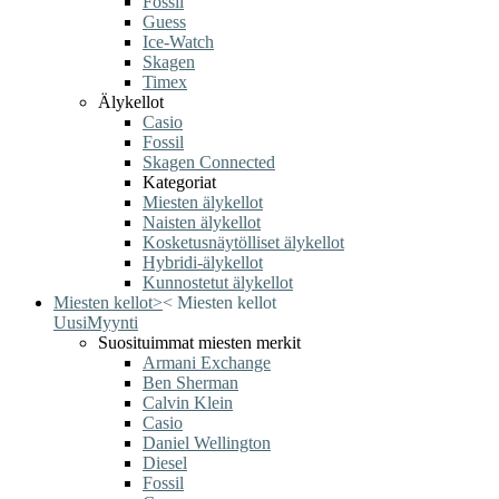
Fossil
Guess
Ice-Watch
Skagen
Timex
Älykellot
Casio
Fossil
Skagen Connected
Kategoriat
Miesten älykellot
Naisten älykellot
Kosketusnäytölliset älykellot
Hybridi-älykellot
Kunnostetut älykellot
Miesten kellot
>
<
Miesten kellot
Uusi
Myynti
Suosituimmat miesten merkit
Armani Exchange
Ben Sherman
Calvin Klein
Casio
Daniel Wellington
Diesel
Fossil