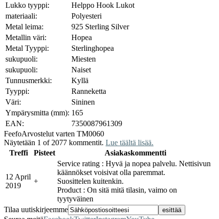
Lukko tyyppi:
Helppo Hook Lukot
materiaali:
Polyesteri
Metal leima:
925 Sterling Silver
Metallin väri:
Hopea
Metal Tyyppi:
Sterlinghopea
sukupuoli:
Miesten
sukupuoli:
Naiset
Tunnusmerkki:
Kyllä
Tyyppi:
Ranneketta
Väri:
Sininen
Ympärysmitta (mm):
165
EAN:
7350087961309
Feefo
Arvostelut varten TM0060
Näytetään 1 of 2077 kommentit.
Lue täältä lisää.
Treffi
Pisteet
Asiakaskommentti
Service rating : Hyvä ja nopea palvelu. Nettisivun
käännökset voisivat olla paremmat.
12 April
+
Suosittelen kuitenkin.
2019
Product : On sitä mitä tilasin, vaimo on
tyytyväinen
Tilaa uutiskirjeemme