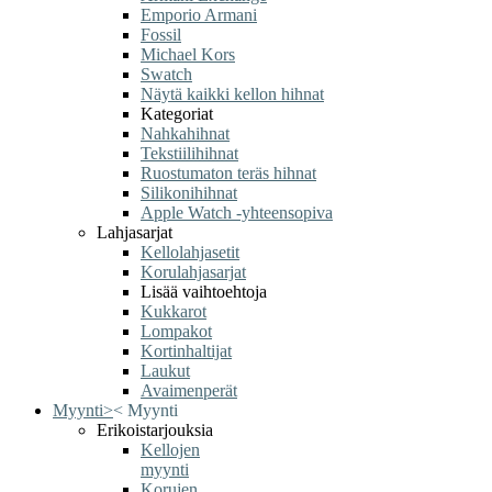
Emporio Armani
Fossil
Michael Kors
Swatch
Näytä kaikki kellon hihnat
Kategoriat
Nahkahihnat
Tekstiilihihnat
Ruostumaton teräs hihnat
Silikonihihnat
Apple Watch -yhteensopiva
Lahjasarjat
Kellolahjasetit
Korulahjasarjat
Lisää vaihtoehtoja
Kukkarot
Lompakot
Kortinhaltijat
Laukut
Avaimenperät
Myynti
>
<
Myynti
Erikoistarjouksia
Kellojen
myynti
Korujen