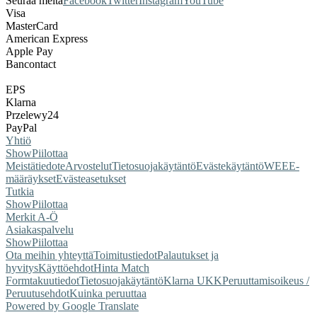
Seuraa meitä
Facebook
Twitter
Instagram
YouTube
Visa
MasterCard
American Express
Apple Pay
Bancontact
EPS
Klarna
Przelewy24
PayPal
Yhtiö
Show
Piilottaa
Meistä
tiedote
Arvostelut
Tietosuojakäytäntö
Evästekäytäntö
WEEE-
määräykset
Evästeasetukset
Tutkia
Show
Piilottaa
Merkit A-Ö
Asiakaspalvelu
Show
Piilottaa
Ota meihin yhteyttä
Toimitustiedot
Palautukset ja
hyvitys
Käyttöehdot
Hinta Match
Form
takuutiedot
Tietosuojakäytäntö
Klarna UKK
Peruuttamisoikeus /
Peruutusehdot
Kuinka peruuttaa
Powered by Google Translate