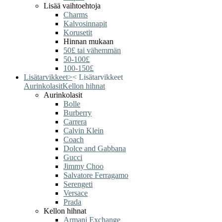
Lisää vaihtoehtoja
Charms
Kalvosinnapit
Korusetit
Hinnan mukaan
50£ tai vähemmän
50-100£
100-150£
Lisätarvikkeet
>
<
Lisätarvikkeet
Aurinkolasit
Kellon hihnat
Aurinkolasit
Bolle
Burberry
Carrera
Calvin Klein
Coach
Dolce and Gabbana
Gucci
Jimmy Choo
Salvatore Ferragamo
Serengeti
Versace
Prada
Kellon hihnat
Armani Exchange