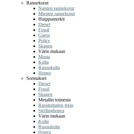
Rannekorut
Naisten rannekorut
Miesten rannekorut
Huippumerkit
Diesel
Fossil
Guess
Police
Skagen
Värin mukaan
Musta
Kulta
Ruusukulta
Hopea
Sormukset
Diesel
Fossil
Skagen
Metallin toimesta
Ruostumaton teräs
Sterlinghopea
Värin mukaan
Kulta
Ruusukulta
Hopea