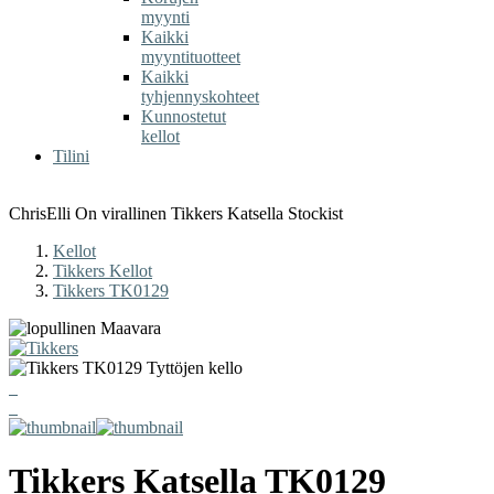
myynti
Kaikki
myyntituotteet
Kaikki
tyhjennyskohteet
Kunnostetut
kellot
Tilini
ChrisElli On virallinen Tikkers Katsella Stockist
Kellot
Tikkers Kellot
Tikkers TK0129
Tikkers
Katsella
TK0129