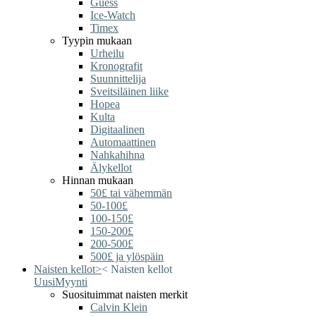
Guess
Ice-Watch
Timex
Tyypin mukaan
Urheilu
Kronografit
Suunnittelija
Sveitsiläinen liike
Hopea
Kulta
Digitaalinen
Automaattinen
Nahkahihna
Älykellot
Hinnan mukaan
50£ tai vähemmän
50-100£
100-150£
150-200£
200-500£
500£ ja ylöspäin
Naisten kellot
>
<
Naisten kellot
Uusi
Myynti
Suosituimmat naisten merkit
Calvin Klein