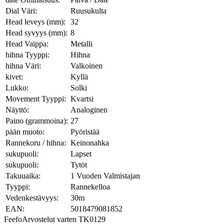
Dial Väri:
Ruusukulta
Head leveys (mm):
32
Head syvyys (mm):
8
Head Vaippa:
Metalli
hihna Tyyppi:
Hihna
hihna Väri:
Valkoinen
kivet:
Kyllä
Lukko:
Solki
Movement Tyyppi:
Kvartsi
Näyttö:
Analoginen
Paino (grammoina):
27
pään muoto:
Pyöristää
Rannekoru / hihna:
Keinonahka
sukupuoli:
Lapset
sukupuoli:
Tytöt
Takuuaika:
1 Vuoden Valmistajan
Tyyppi:
Rannekelloa
Vedenkestävyys:
30m
EAN:
5018479081852
Feefo
Arvostelut varten TK0129