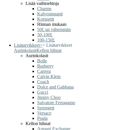
Lisää vaihtoehtoja
Charms
Kalvosinnapit
Korusetit
Hinnan mukaan
50£ tai vähemmän
50-100£
100-150£
Lisätarvikkeet
>
<
Lisätarvikkeet
Aurinkolasit
Kellon hihnat
Aurinkolasit
Bolle
Burberry
Carrera
Calvin Klein
Coach
Dolce and Gabbana
Gucci
Jimmy Choo
Salvatore Ferragamo
Serengeti
Versace
Prada
Kellon hihnat
Armani Exchange