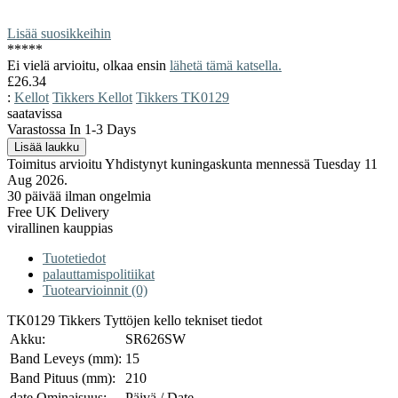
Lisää suosikkeihin
*
*
*
*
*
Ei vielä arvioitu, olkaa ensin
lähetä tämä katsella.
£26.34
:
Kellot
Tikkers Kellot
Tikkers TK0129
saatavissa
Varastossa In 1-3 Days
Toimitus arvioitu Yhdistynyt kuningaskunta mennessä Tuesday 11
Aug 2026.
30 päivää ilman ongelmia
Free UK Delivery
virallinen kauppias
Tuotetiedot
palauttamispolitiikat
Tuotearvioinnit (0)
TK0129 Tikkers Tyttöjen kello tekniset tiedot
Akku:
SR626SW
Band Leveys (mm):
15
Band Pituus (mm):
210
date Ominaisuus:
Päivä / Date