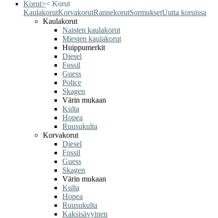
Korut
>
<
Korut
Kaulakorut
Korvakorut
Rannekorut
Sormukset
Uutta koruissa
Kaulakorut
Naisten kaulakorut
Miesten kaulakorut
Huippumerkit
Diesel
Fossil
Guess
Police
Skagen
Värin mukaan
Kulta
Hopea
Ruusukulta
Korvakorut
Diesel
Fossil
Guess
Skagen
Värin mukaan
Kulta
Hopea
Ruusukulta
Kaksisävyinen