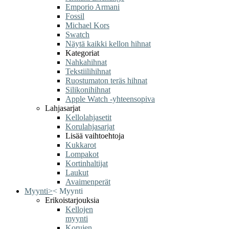
Emporio Armani
Fossil
Michael Kors
Swatch
Näytä kaikki kellon hihnat
Kategoriat
Nahkahihnat
Tekstiilihihnat
Ruostumaton teräs hihnat
Silikonihihnat
Apple Watch -yhteensopiva
Lahjasarjat
Kellolahjasetit
Korulahjasarjat
Lisää vaihtoehtoja
Kukkarot
Lompakot
Kortinhaltijat
Laukut
Avaimenperät
Myynti
>
<
Myynti
Erikoistarjouksia
Kellojen
myynti
Korujen