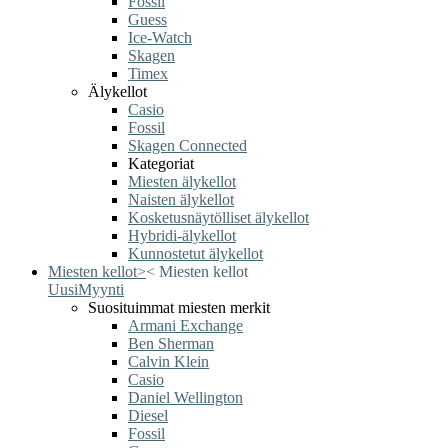
Fossil
Guess
Ice-Watch
Skagen
Timex
Älykellot
Casio
Fossil
Skagen Connected
Kategoriat
Miesten älykellot
Naisten älykellot
Kosketusnäytölliset älykellot
Hybridi-älykellot
Kunnostetut älykellot
Miesten kellot
>
<
Miesten kellot
Uusi
Myynti
Suosituimmat miesten merkit
Armani Exchange
Ben Sherman
Calvin Klein
Casio
Daniel Wellington
Diesel
Fossil