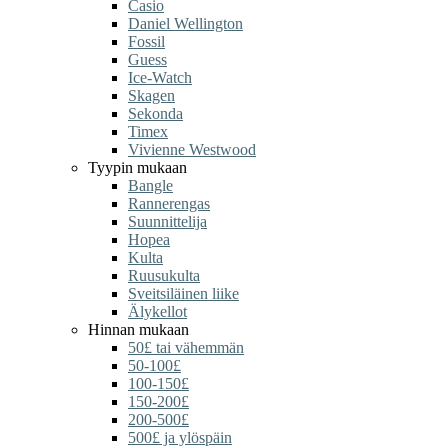
Casio
Daniel Wellington
Fossil
Guess
Ice-Watch
Skagen
Sekonda
Timex
Vivienne Westwood
Tyypin mukaan
Bangle
Rannerengas
Suunnittelija
Hopea
Kulta
Ruusukulta
Sveitsiläinen liike
Älykellot
Hinnan mukaan
50£ tai vähemmän
50-100£
100-150£
150-200£
200-500£
500£ ja ylöspäin