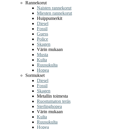
Rannekorut
Naisten rannekorut
Miesten rannekorut
Huippumerkit
Diesel
Fossil
Guess
Police
Skagen
Värin mukaan
Musta
Kulta
Ruusukulta
Hopea
Sormukset
Diesel
Fossil
Skagen
Metallin toimesta
Ruostumaton teräs
Sterlinghopea
Värin mukaan
Kulta
Ruusukulta
Hopea