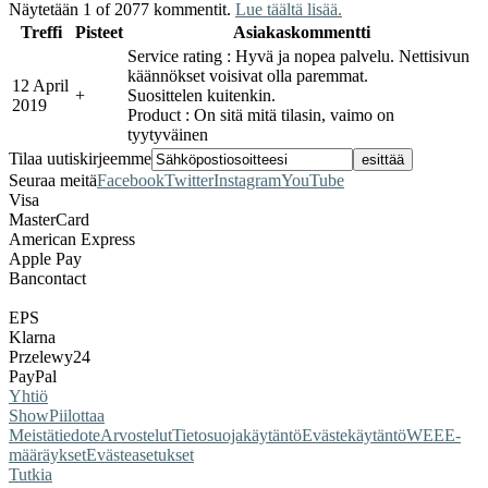
Näytetään 1 of 2077 kommentit.
Lue täältä lisää.
Treffi
Pisteet
Asiakaskommentti
Service rating : Hyvä ja nopea palvelu. Nettisivun
käännökset voisivat olla paremmat.
12 April
+
Suosittelen kuitenkin.
2019
Product : On sitä mitä tilasin, vaimo on
tyytyväinen
Tilaa uutiskirjeemme
Seuraa meitä
Facebook
Twitter
Instagram
YouTube
Visa
MasterCard
American Express
Apple Pay
Bancontact
EPS
Klarna
Przelewy24
PayPal
Yhtiö
Show
Piilottaa
Meistä
tiedote
Arvostelut
Tietosuojakäytäntö
Evästekäytäntö
WEEE-
määräykset
Evästeasetukset
Tutkia