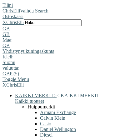
Tilini
ChrisElli
Vaihda Search
Ostoskassi
X
ChrisElli
GB
GB
Maa:
GB
Yhdistynyt kuningaskunta
Kieli:
Suomi
valuutta:
GBP (£)
Toggle Menu
X
ChrisElli
KAIKKI MERKIT
>
<
KAIKKI MERKIT
Kaikki tuotteet
Huippumerkit
Armani Exchange
Calvin Klein
Casio
Daniel Wellington
Diesel