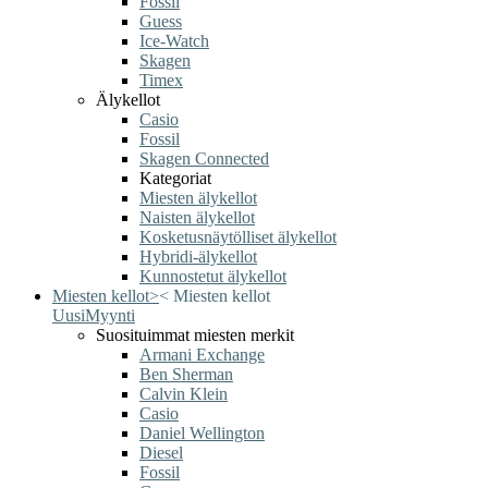
Fossil
Guess
Ice-Watch
Skagen
Timex
Älykellot
Casio
Fossil
Skagen Connected
Kategoriat
Miesten älykellot
Naisten älykellot
Kosketusnäytölliset älykellot
Hybridi-älykellot
Kunnostetut älykellot
Miesten kellot
>
<
Miesten kellot
Uusi
Myynti
Suosituimmat miesten merkit
Armani Exchange
Ben Sherman
Calvin Klein
Casio
Daniel Wellington
Diesel
Fossil