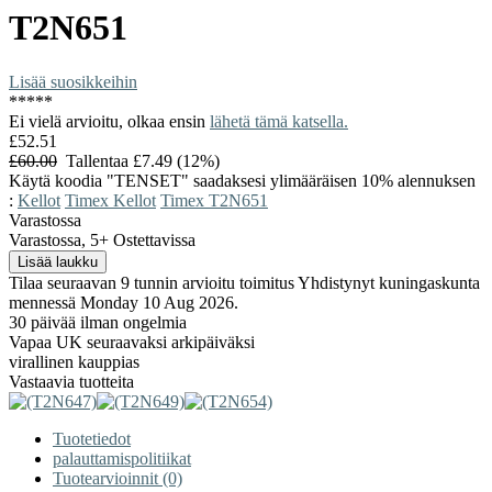
T2N651
Lisää suosikkeihin
*
*
*
*
*
Ei vielä arvioitu, olkaa ensin
lähetä tämä katsella.
£52.51
£60.00
Tallentaa £7.49 (12%)
Käytä koodia "TENSET" saadaksesi ylimääräisen 10% alennuksen
:
Kellot
Timex Kellot
Timex T2N651
Varastossa
Varastossa, 5+ Ostettavissa
Tilaa seuraavan 9 tunnin arvioitu toimitus Yhdistynyt kuningaskunta
mennessä Monday 10 Aug 2026.
30 päivää ilman ongelmia
Vapaa UK seuraavaksi arkipäiväksi
virallinen kauppias
Vastaavia tuotteita
Tuotetiedot
palauttamispolitiikat
Tuotearvioinnit (0)