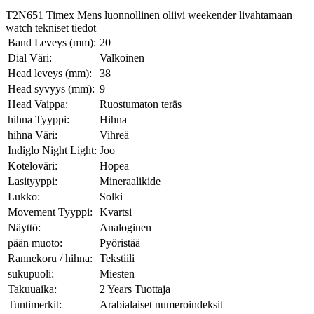
T2N651 Timex Mens luonnollinen oliivi weekender livahtamaan
watch tekniset tiedot
Band Leveys (mm):
20
Dial Väri:
Valkoinen
Head leveys (mm):
38
Head syvyys (mm):
9
Head Vaippa:
Ruostumaton teräs
hihna Tyyppi:
Hihna
hihna Väri:
Vihreä
Indiglo Night Light:
Joo
Koteloväri:
Hopea
Lasityyppi:
Mineraalikide
Lukko:
Solki
Movement Tyyppi:
Kvartsi
Näyttö:
Analoginen
pään muoto:
Pyöristää
Rannekoru / hihna:
Tekstiili
sukupuoli:
Miesten
Takuuaika:
2 Years Tuottaja
Tuntimerkit:
Arabialaiset numeroindeksit