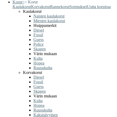
Korut
>
<
Korut
Kaulakorut
Korvakorut
Rannekorut
Sormukset
Uutta koruissa
Kaulakorut
Naisten kaulakorut
Miesten kaulakorut
Huippumerkit
Diesel
Fossil
Guess
Police
Skagen
Värin mukaan
Kulta
Hopea
Ruusukulta
Korvakorut
Diesel
Fossil
Guess
Skagen
Värin mukaan
Kulta
Hopea
Ruusukulta
Kaksisävyinen