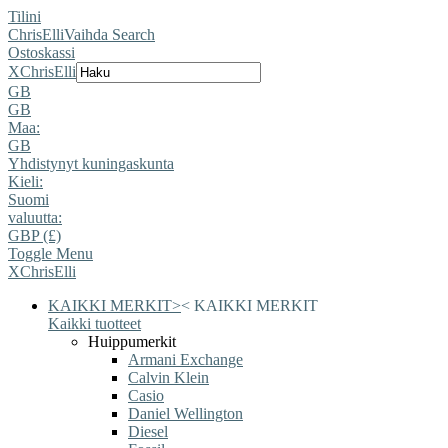
Tilini
ChrisElli
Vaihda Search
Ostoskassi
X
ChrisElli
GB
GB
Maa:
GB
Yhdistynyt kuningaskunta
Kieli:
Suomi
valuutta:
GBP (£)
Toggle Menu
X
ChrisElli
KAIKKI MERKIT
>
<
KAIKKI MERKIT
Kaikki tuotteet
Huippumerkit
Armani Exchange
Calvin Klein
Casio
Daniel Wellington
Diesel