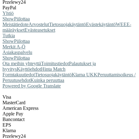
Przelewy24
PayPal
Yhtiö
Show
Piilottaa
Meistä
tiedote
Arvostelut
Tietosuojakäytäntö
Evästekäytäntö
WEEE-
määräykset
Evästeasetukset
Tutkia
Show
Piilottaa
Merkit A-Ö
Asiakaspalvelu
Show
Piilottaa
Ota meihin yhteyttä
Toimitustiedot
Palautukset ja
hyvitys
Käyttöehdot
Hinta Match
Form
takuutiedot
Tietosuojakäytäntö
Klarna UKK
Peruuttamisoikeus /
Peruutusehdot
Kuinka peruuttaa
Powered by Google Translate
Visa
MasterCard
American Express
Apple Pay
Bancontact
EPS
Klarna
Przelewy24