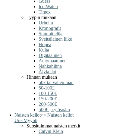
Guess
Ice-Watch
Timex
Tyypin mukaan
Urheilu
Kronografit
Suunnittelija
Sveitsiläinen liike
Hopea
Kulta
Digitaalinen
Automaattinen
Nahkahihna
Älykellot
Hinnan mukaan
50£ tai vähemmän
50-100£
100-150£
150-200£
200-500£
500£ ja ylöspäin
Naisten kellot
>
<
Naisten kellot
Uusi
Myynti
Suosituimmat naisten merkit
Calvin Klein