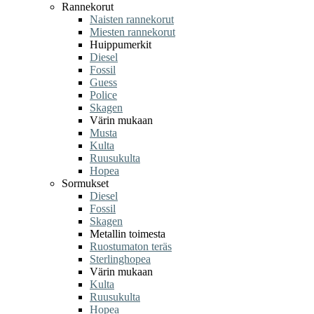
Rannekorut
Naisten rannekorut
Miesten rannekorut
Huippumerkit
Diesel
Fossil
Guess
Police
Skagen
Värin mukaan
Musta
Kulta
Ruusukulta
Hopea
Sormukset
Diesel
Fossil
Skagen
Metallin toimesta
Ruostumaton teräs
Sterlinghopea
Värin mukaan
Kulta
Ruusukulta
Hopea