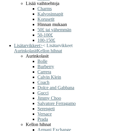
Lisää vaihtoehtoja
Charms
Kalvosinnapit
Korusetit
Hinnan mukaan
50£ tai vähemmän
50-100£
100-150£
Lisätarvikkeet
>
<
Lisätarvikkeet
Aurinkolasit
Kellon hihnat
Aurinkolasit
Bolle
Burberry
Carrera
Calvin Klein
Coach
Dolce and Gabbana
Gucci
Jimmy Choo
Salvatore Ferragamo
Serengeti
Versace
Prada
Kellon hihnat
Armani Exchange