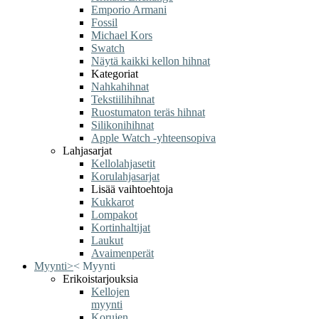
Emporio Armani
Fossil
Michael Kors
Swatch
Näytä kaikki kellon hihnat
Kategoriat
Nahkahihnat
Tekstiilihihnat
Ruostumaton teräs hihnat
Silikonihihnat
Apple Watch -yhteensopiva
Lahjasarjat
Kellolahjasetit
Korulahjasarjat
Lisää vaihtoehtoja
Kukkarot
Lompakot
Kortinhaltijat
Laukut
Avaimenperät
Myynti
>
<
Myynti
Erikoistarjouksia
Kellojen
myynti
Korujen