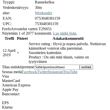
Tyyppi:
Rannekelloa
Vedenkestävyys:
30m
alue:
Weekender
EAN:
0753048381159
UPC:
753048381159
Feefo
Arvostelut varten T2N651
Näytetään 1 of 2077 kommentit.
Lue täältä lisää.
Treffi
Pisteet
Asiakaskommentti
Service rating : Hyvä ja nopea palvelu. Nettisivun
käännökset voisivat olla paremmat.
12 April
+
Suosittelen kuitenkin.
2019
Product : On sitä mitä tilasin, vaimo on
tyytyväinen
Tilaa uutiskirjeemme
Seuraa meitä
Facebook
Twitter
Instagram
YouTube
Visa
MasterCard
American Express
Apple Pay
Bancontact
EPS
Klarna