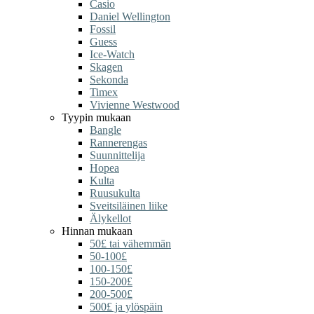
Casio
Daniel Wellington
Fossil
Guess
Ice-Watch
Skagen
Sekonda
Timex
Vivienne Westwood
Tyypin mukaan
Bangle
Rannerengas
Suunnittelija
Hopea
Kulta
Ruusukulta
Sveitsiläinen liike
Älykellot
Hinnan mukaan
50£ tai vähemmän
50-100£
100-150£
150-200£
200-500£
500£ ja ylöspäin