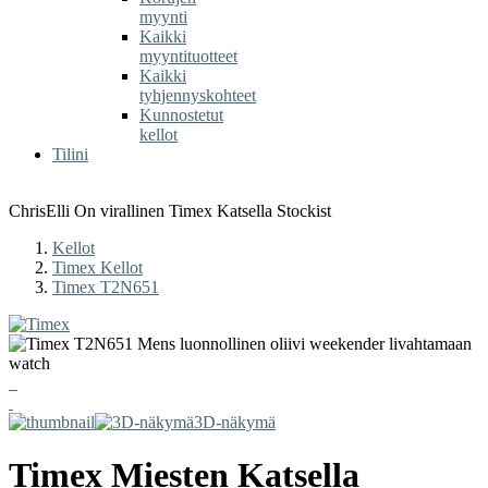
myynti
Kaikki
myyntituotteet
Kaikki
tyhjennyskohteet
Kunnostetut
kellot
Tilini
ChrisElli On virallinen Timex Katsella Stockist
Kellot
Timex Kellot
Timex T2N651
3D-näkymä
Timex
Miesten Katsella