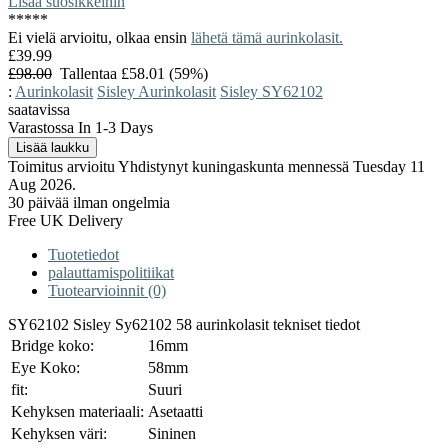
Lisää suosikkeihin
*
*
*
*
*
Ei vielä arvioitu, olkaa ensin
lähetä tämä aurinkolasit.
£39.99
£98.00
Tallentaa £58.01 (59%)
:
Aurinkolasit
Sisley Aurinkolasit
Sisley SY62102
saatavissa
Varastossa In 1-3 Days
Toimitus arvioitu Yhdistynyt kuningaskunta mennessä Tuesday 11
Aug 2026.
30 päivää ilman ongelmia
Free UK Delivery
Tuotetiedot
palauttamispolitiikat
Tuotearvioinnit (0)
SY62102 Sisley Sy62102 58 aurinkolasit tekniset tiedot
Bridge koko:
16mm
Eye Koko:
58mm
fit:
Suuri
Kehyksen materiaali:
Asetaatti
Kehyksen väri:
Sininen