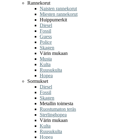
Rannekorut
Naisten rannekorut
Miesten rannekorut
Huippumerkit
Diesel
Fossil
Guess
Police
Skagen
Värin mukaan
Musta
Kulta
Ruusukulta
Hopea
Sormukset
Diesel
Fossil
Skagen
Metallin toimesta
Ruostumaton teräs
Sterlinghopea
Värin mukaan
Kulta
Ruusukulta
Hopea