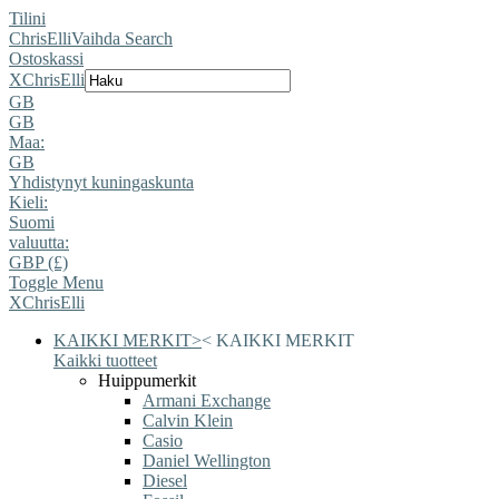
Tilini
ChrisElli
Vaihda Search
Ostoskassi
X
ChrisElli
GB
GB
Maa:
GB
Yhdistynyt kuningaskunta
Kieli:
Suomi
valuutta:
GBP (£)
Toggle Menu
X
ChrisElli
KAIKKI MERKIT
>
<
KAIKKI MERKIT
Kaikki tuotteet
Huippumerkit
Armani Exchange
Calvin Klein
Casio
Daniel Wellington
Diesel