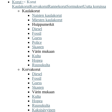
Korut
>
<
Korut
Kaulakorut
Korvakorut
Rannekorut
Sormukset
Uutta koruissa
Kaulakorut
Naisten kaulakorut
Miesten kaulakorut
Huippumerkit
Diesel
Fossil
Guess
Police
Skagen
Värin mukaan
Kulta
Hopea
Ruusukulta
Korvakorut
Diesel
Fossil
Guess
Skagen
Värin mukaan
Kulta
Hopea
Ruusukulta
Kaksisävyinen