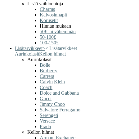
Lisää vaihtoehtoja
Charms
Kalvosinnapit
Korusetit
Hinnan mukaan
50£ tai vähemmän
50-100£
100-150£
Lisätarvikkeet
>
<
Lisätarvikkeet
Aurinkolasit
Kellon hihnat
Aurinkolasit
Bolle
Burberry
Carrera
Calvin Klein
Coach
Dolce and Gabbana
Gucci
Jimmy Choo
Salvatore Ferragamo
Serengeti
Versace
Prada
Kellon hihnat
Armani Exchange