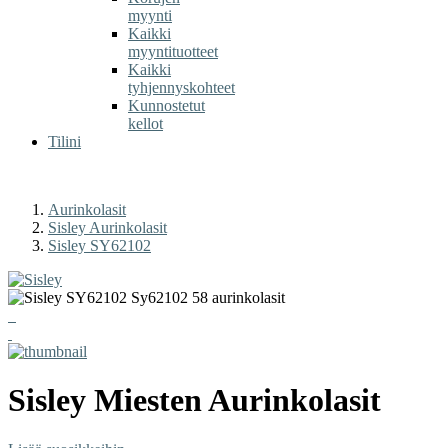
myynti
Kaikki
myyntituotteet
Kaikki
tyhjennyskohteet
Kunnostetut
kellot
Tilini
Aurinkolasit
Sisley Aurinkolasit
Sisley SY62102
Sisley
Miesten Aurinkolasit