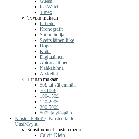
Guess
Ice-Watch
Timex
Tyypin mukaan
Urheilu
Kronografit
Suunnittelija
Sveitsiläinen liike
Hopea
Kulta
Digitaalinen
Automaattinen
Nahkahihna
Älykellot
Hinnan mukaan
50£ tai vähemmän
50-100£
100-150£
150-200£
200-500£
500£ ja ylöspäin
Naisten kellot
>
<
Naisten kellot
Uusi
Myynti
Suosituimmat naisten merkit
Calvin Klein