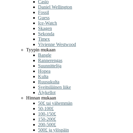
Casio
Daniel Wellington
Fossil
Guess
Ice-Watch
Skagen
Sekonda
Timex
Vivienne Westwood
Tyypin mukaan
Bangle
Rannerengas
Suunnittelija
Hopea
Kulta
Ruusukulta
Sveitsiläinen liike
Älykellot
Hinnan mukaan
50£ tai vähemmän
50-100£
100-150£
150-200£
200-500£
500£ ja ylöspäin