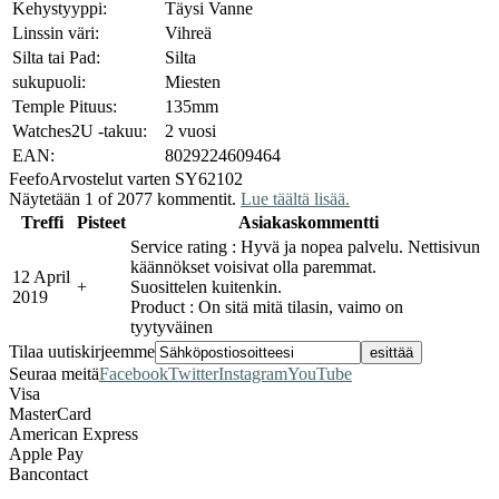
Kehystyyppi:
Täysi Vanne
Linssin väri:
Vihreä
Silta tai Pad:
Silta
sukupuoli:
Miesten
Temple Pituus:
135mm
Watches2U -takuu:
2 vuosi
EAN:
8029224609464
Feefo
Arvostelut varten SY62102
Näytetään 1 of 2077 kommentit.
Lue täältä lisää.
Treffi
Pisteet
Asiakaskommentti
Service rating : Hyvä ja nopea palvelu. Nettisivun
käännökset voisivat olla paremmat.
12 April
+
Suosittelen kuitenkin.
2019
Product : On sitä mitä tilasin, vaimo on
tyytyväinen
Tilaa uutiskirjeemme
Seuraa meitä
Facebook
Twitter
Instagram
YouTube
Visa
MasterCard
American Express
Apple Pay
Bancontact