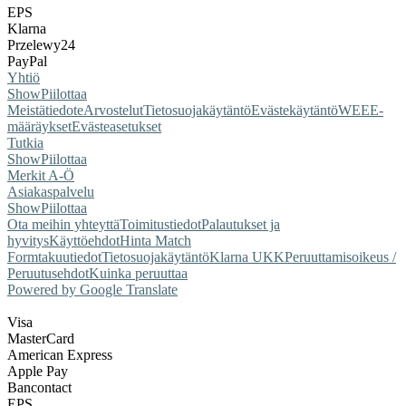
EPS
Klarna
Przelewy24
PayPal
Yhtiö
Show
Piilottaa
Meistä
tiedote
Arvostelut
Tietosuojakäytäntö
Evästekäytäntö
WEEE-
määräykset
Evästeasetukset
Tutkia
Show
Piilottaa
Merkit A-Ö
Asiakaspalvelu
Show
Piilottaa
Ota meihin yhteyttä
Toimitustiedot
Palautukset ja
hyvitys
Käyttöehdot
Hinta Match
Form
takuutiedot
Tietosuojakäytäntö
Klarna UKK
Peruuttamisoikeus /
Peruutusehdot
Kuinka peruuttaa
Powered by Google Translate
Visa
MasterCard
American Express
Apple Pay
Bancontact
EPS