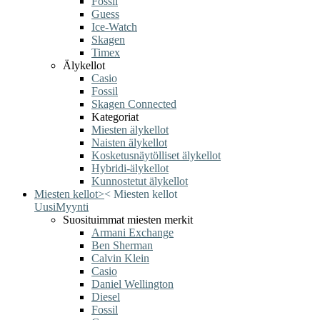
Fossil
Guess
Ice-Watch
Skagen
Timex
Älykellot
Casio
Fossil
Skagen Connected
Kategoriat
Miesten älykellot
Naisten älykellot
Kosketusnäytölliset älykellot
Hybridi-älykellot
Kunnostetut älykellot
Miesten kellot
>
<
Miesten kellot
Uusi
Myynti
Suosituimmat miesten merkit
Armani Exchange
Ben Sherman
Calvin Klein
Casio
Daniel Wellington
Diesel
Fossil