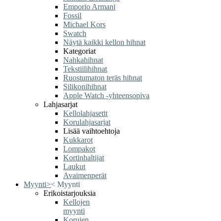
Emporio Armani
Fossil
Michael Kors
Swatch
Näytä kaikki kellon hihnat
Kategoriat
Nahkahihnat
Tekstiilihihnat
Ruostumaton teräs hihnat
Silikonihihnat
Apple Watch -yhteensopiva
Lahjasarjat
Kellolahjasetit
Korulahjasarjat
Lisää vaihtoehtoja
Kukkarot
Lompakot
Kortinhaltijat
Laukut
Avaimenperät
Myynti
>
<
Myynti
Erikoistarjouksia
Kellojen
myynti
Korujen