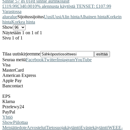
Sinnie 57 gs 01ed sinnie aurinkolasit
£119.99
£340.00
10% alennusta käytöstä TENSET: £107.99
Varastossa
alue
alue
Sijoitus
sijoitus
Uusi
Uusi
Alin hinta
Alhainen hinta
Korkein
hinta
Korkea hinta
Show
Näytetään 1 on 1 of 1
Sivu 1 of 1
Tilaa uutiskirjeemme
Seuraa meitä
Facebook
Twitter
Instagram
YouTube
Visa
MasterCard
American Express
Apple Pay
Bancontact
EPS
Klarna
Przelewy24
PayPal
Yhtiö
Show
Piilottaa
Meistä
tiedote
Arvostelut
Tietosuojakäytäntö
Evästekäytäntö
WEEE-