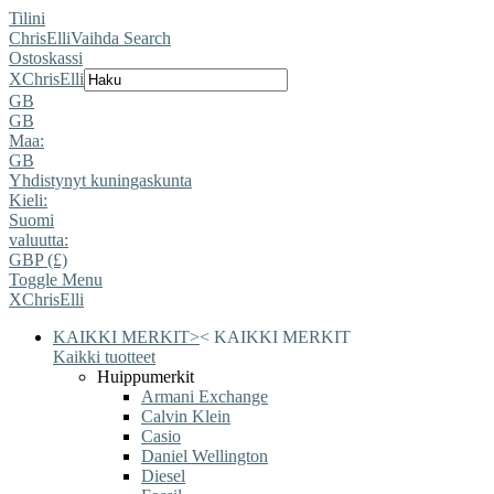
Tilini
ChrisElli
Vaihda Search
Ostoskassi
X
ChrisElli
GB
GB
Maa:
GB
Yhdistynyt kuningaskunta
Kieli:
Suomi
valuutta:
GBP (£)
Toggle Menu
X
ChrisElli
KAIKKI MERKIT
>
<
KAIKKI MERKIT
Kaikki tuotteet
Huippumerkit
Armani Exchange
Calvin Klein
Casio
Daniel Wellington
Diesel