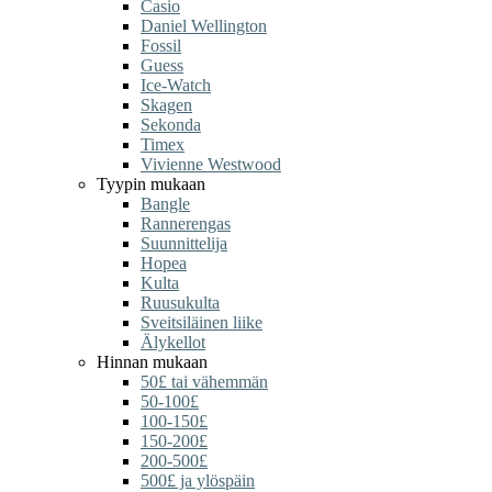
Casio
Daniel Wellington
Fossil
Guess
Ice-Watch
Skagen
Sekonda
Timex
Vivienne Westwood
Tyypin mukaan
Bangle
Rannerengas
Suunnittelija
Hopea
Kulta
Ruusukulta
Sveitsiläinen liike
Älykellot
Hinnan mukaan
50£ tai vähemmän
50-100£
100-150£
150-200£
200-500£
500£ ja ylöspäin