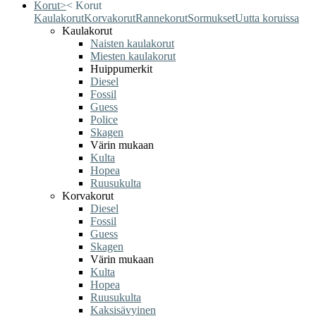
Korut
>
<
Korut
Kaulakorut
Korvakorut
Rannekorut
Sormukset
Uutta koruissa
Kaulakorut
Naisten kaulakorut
Miesten kaulakorut
Huippumerkit
Diesel
Fossil
Guess
Police
Skagen
Värin mukaan
Kulta
Hopea
Ruusukulta
Korvakorut
Diesel
Fossil
Guess
Skagen
Värin mukaan
Kulta
Hopea
Ruusukulta
Kaksisävyinen