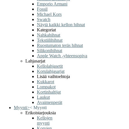
Emporio Armani
Fossil
Michael Kors
Swatch
Näytä kaikki kellon hihnat
Kategoriat
Nahkahihnat
Tekstiilihihnat
Ruostumaton teräs hihnat
Silikonihihnat
Apple Watch -yhteensopiva
Lahjasarjat
Kellolahjasetit
Korulahjasarjat
Lisää vaihtoehtoja
Kukkarot
Lompakot
Kortinhaltijat
Laukut
Avaimenperät
Myynti
>
<
Myynti
Erikoistarjouksia
Kellojen
myynti
Korujen