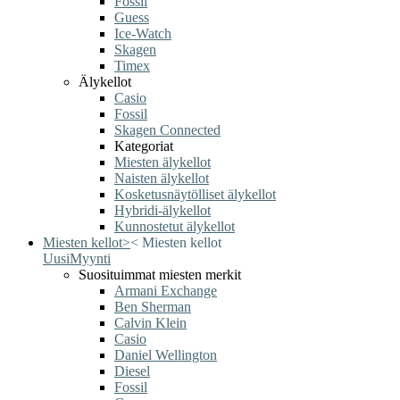
Fossil
Guess
Ice-Watch
Skagen
Timex
Älykellot
Casio
Fossil
Skagen Connected
Kategoriat
Miesten älykellot
Naisten älykellot
Kosketusnäytölliset älykellot
Hybridi-älykellot
Kunnostetut älykellot
Miesten kellot
>
<
Miesten kellot
Uusi
Myynti
Suosituimmat miesten merkit
Armani Exchange
Ben Sherman
Calvin Klein
Casio
Daniel Wellington
Diesel
Fossil