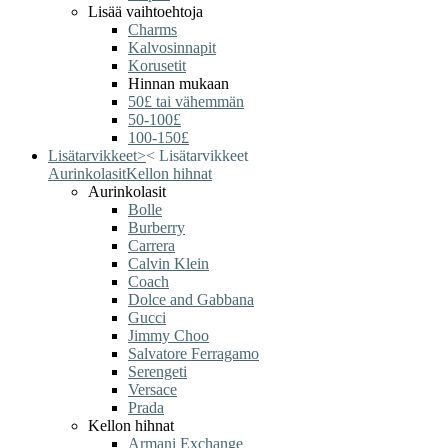
Lisää vaihtoehtoja
Charms
Kalvosinnapit
Korusetit
Hinnan mukaan
50£ tai vähemmän
50-100£
100-150£
Lisätarvikkeet
>
<
Lisätarvikkeet
Aurinkolasit
Kellon hihnat
Aurinkolasit
Bolle
Burberry
Carrera
Calvin Klein
Coach
Dolce and Gabbana
Gucci
Jimmy Choo
Salvatore Ferragamo
Serengeti
Versace
Prada
Kellon hihnat
Armani Exchange