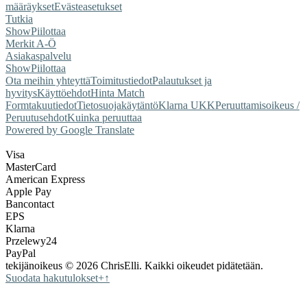
määräykset
Evästeasetukset
Tutkia
Show
Piilottaa
Merkit A-Ö
Asiakaspalvelu
Show
Piilottaa
Ota meihin yhteyttä
Toimitustiedot
Palautukset ja
hyvitys
Käyttöehdot
Hinta Match
Form
takuutiedot
Tietosuojakäytäntö
Klarna UKK
Peruuttamisoikeus /
Peruutusehdot
Kuinka peruuttaa
Powered by Google Translate
Visa
MasterCard
American Express
Apple Pay
Bancontact
EPS
Klarna
Przelewy24
PayPal
tekijänoikeus © 2026 ChrisElli. Kaikki oikeudet pidätetään.
Suodata hakutulokset
+
↑