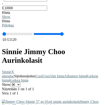
-
£
Hinta
Show
Hinta
Piilottaa
£
0
£
1120
Sinnie Jimmy Choo
Aurinkolasit
Sinnie
X
alue
alue
Sijoitus
sijoitus
Uusi
Uusi
Alin hinta
Alhainen hinta
Korkein
hinta
Korkea hinta
Show
Näytetään 1 on 1 of 1
Sivu 1 of 1
Jimmy Choo