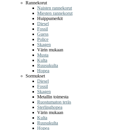
Rannekorut
Naisten rannekorut
Miesten rannekorut
Huippumerkit
Diesel
Fossil
Guess
Police
Skagen
Värin mukaan
Musta
Kulta
Ruusukulta
Hopea
Sormukset
Diesel
Fossil
Skagen
Metallin toimesta
Ruostumaton teräs
Sterlinghopea
Värin mukaan
Kulta
Ruusukulta
Hopea