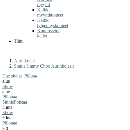
myynti
Kaikki
myyntituotteet
Kaikki
tyhjennyskohteet
Kunnostetut
kellot
Tilini
Aurinkolasit
Sinnie Jimmy Choo Aurinkolasit
Hae sivuja
+
Piilota
-
alue
Show
alue
Piilottaa
Sinnie
Poistaa
Hinta
Show
Hinta
Piilottaa
£