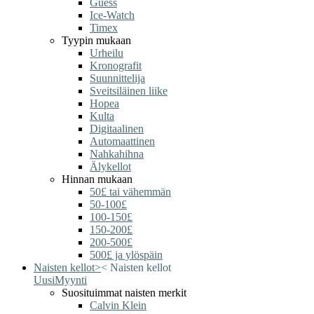
Guess
Ice-Watch
Timex
Tyypin mukaan
Urheilu
Kronografit
Suunnittelija
Sveitsiläinen liike
Hopea
Kulta
Digitaalinen
Automaattinen
Nahkahihna
Älykellot
Hinnan mukaan
50£ tai vähemmän
50-100£
100-150£
150-200£
200-500£
500£ ja ylöspäin
Naisten kellot
>
<
Naisten kellot
Uusi
Myynti
Suosituimmat naisten merkit
Calvin Klein