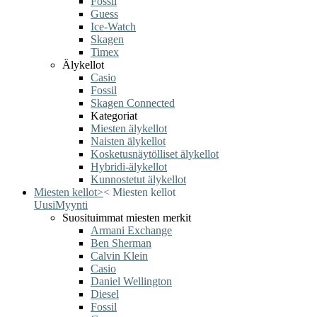
Fossil
Guess
Ice-Watch
Skagen
Timex
Älykellot
Casio
Fossil
Skagen Connected
Kategoriat
Miesten älykellot
Naisten älykellot
Kosketusnäytölliset älykellot
Hybridi-älykellot
Kunnostetut älykellot
Miesten kellot
>
<
Miesten kellot
Uusi
Myynti
Suosituimmat miesten merkit
Armani Exchange
Ben Sherman
Calvin Klein
Casio
Daniel Wellington
Diesel
Fossil