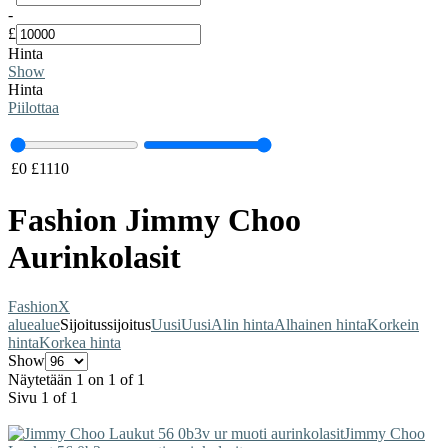
-
£
Hinta
Show
Hinta
Piilottaa
£
0
£
1110
Fashion Jimmy Choo
Aurinkolasit
Fashion
X
alue
alue
Sijoitus
sijoitus
Uusi
Uusi
Alin hinta
Alhainen hinta
Korkein
hinta
Korkea hinta
Show
Näytetään 1 on 1 of 1
Sivu 1 of 1
Jimmy Choo