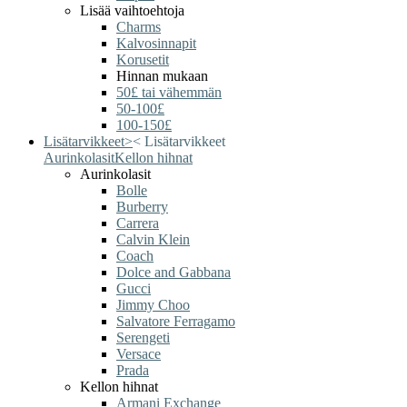
Lisää vaihtoehtoja
Charms
Kalvosinnapit
Korusetit
Hinnan mukaan
50£ tai vähemmän
50-100£
100-150£
Lisätarvikkeet
>
<
Lisätarvikkeet
Aurinkolasit
Kellon hihnat
Aurinkolasit
Bolle
Burberry
Carrera
Calvin Klein
Coach
Dolce and Gabbana
Gucci
Jimmy Choo
Salvatore Ferragamo
Serengeti
Versace
Prada
Kellon hihnat
Armani Exchange