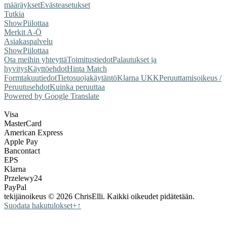
määräykset
Evästeasetukset
Tutkia
Show
Piilottaa
Merkit A-Ö
Asiakaspalvelu
Show
Piilottaa
Ota meihin yhteyttä
Toimitustiedot
Palautukset ja
hyvitys
Käyttöehdot
Hinta Match
Form
takuutiedot
Tietosuojakäytäntö
Klarna UKK
Peruuttamisoikeus /
Peruutusehdot
Kuinka peruuttaa
Powered by Google Translate
Visa
MasterCard
American Express
Apple Pay
Bancontact
EPS
Klarna
Przelewy24
PayPal
tekijänoikeus © 2026 ChrisElli. Kaikki oikeudet pidätetään.
Suodata hakutulokset
+
↑