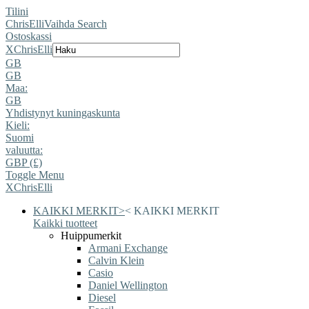
Tilini
ChrisElli
Vaihda Search
Ostoskassi
X
ChrisElli
GB
GB
Maa:
GB
Yhdistynyt kuningaskunta
Kieli:
Suomi
valuutta:
GBP (£)
Toggle Menu
X
ChrisElli
KAIKKI MERKIT
>
<
KAIKKI MERKIT
Kaikki tuotteet
Huippumerkit
Armani Exchange
Calvin Klein
Casio
Daniel Wellington
Diesel