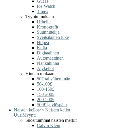
Guess
Ice-Watch
Timex
Tyypin mukaan
Urheilu
Kronografit
Suunnittelija
Sveitsiläinen liike
Hopea
Kulta
Digitaalinen
Automaattinen
Nahkahihna
Älykellot
Hinnan mukaan
50£ tai vähemmän
50-100£
100-150£
150-200£
200-500£
500£ ja ylöspäin
Naisten kellot
>
<
Naisten kellot
Uusi
Myynti
Suosituimmat naisten merkit
Calvin Klein