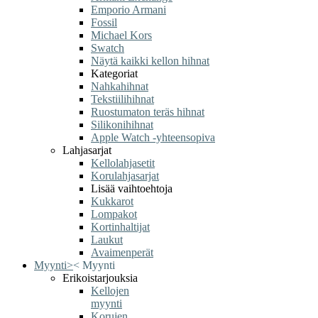
Emporio Armani
Fossil
Michael Kors
Swatch
Näytä kaikki kellon hihnat
Kategoriat
Nahkahihnat
Tekstiilihihnat
Ruostumaton teräs hihnat
Silikonihihnat
Apple Watch -yhteensopiva
Lahjasarjat
Kellolahjasetit
Korulahjasarjat
Lisää vaihtoehtoja
Kukkarot
Lompakot
Kortinhaltijat
Laukut
Avaimenperät
Myynti
>
<
Myynti
Erikoistarjouksia
Kellojen
myynti
Korujen