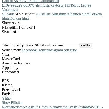
Laukut 56 0b3v ur muoti aurinkolasit
£109.99
£229.00
10% alennusta käytöstä TENSET: £98.99
Varastossa
alue
alue
Sijoitus
sijoitus
Uusi
Uusi
Alin hinta
Alhainen hinta
Korkein
hinta
Korkea hinta
Show
Näytetään 1 on 1 of 1
Sivu 1 of 1
Tilaa uutiskirjeemme
Seuraa meitä
Facebook
Twitter
Instagram
YouTube
Visa
MasterCard
American Express
Apple Pay
Bancontact
EPS
Klarna
Przelewy24
PayPal
Yhtiö
Show
Piilottaa
Meistä
tiedote
Arvostelut
Tietosuojakäytäntö
Evästekäytäntö
WEEE-