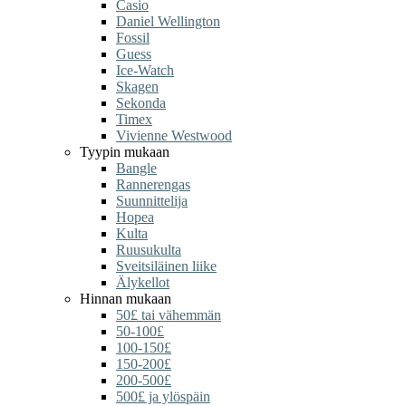
Casio
Daniel Wellington
Fossil
Guess
Ice-Watch
Skagen
Sekonda
Timex
Vivienne Westwood
Tyypin mukaan
Bangle
Rannerengas
Suunnittelija
Hopea
Kulta
Ruusukulta
Sveitsiläinen liike
Älykellot
Hinnan mukaan
50£ tai vähemmän
50-100£
100-150£
150-200£
200-500£
500£ ja ylöspäin