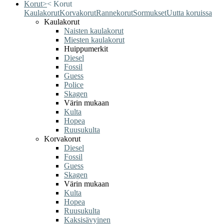
Korut
>
<
Korut
Kaulakorut
Korvakorut
Rannekorut
Sormukset
Uutta koruissa
Kaulakorut
Naisten kaulakorut
Miesten kaulakorut
Huippumerkit
Diesel
Fossil
Guess
Police
Skagen
Värin mukaan
Kulta
Hopea
Ruusukulta
Korvakorut
Diesel
Fossil
Guess
Skagen
Värin mukaan
Kulta
Hopea
Ruusukulta
Kaksisävyinen