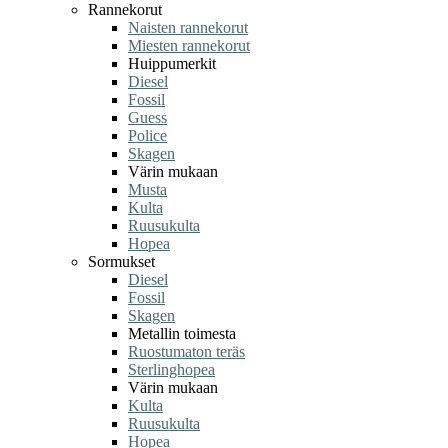
Rannekorut
Naisten rannekorut
Miesten rannekorut
Huippumerkit
Diesel
Fossil
Guess
Police
Skagen
Värin mukaan
Musta
Kulta
Ruusukulta
Hopea
Sormukset
Diesel
Fossil
Skagen
Metallin toimesta
Ruostumaton teräs
Sterlinghopea
Värin mukaan
Kulta
Ruusukulta
Hopea