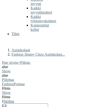
myynti
Kaikki
myyntituotteet
Kaikki
tyhjennyskohteet
Kunnostetut
kellot
Tilini
Aurinkolasit
Fashion Jimmy Choo Aurinkolasi...
Hae sivuja
+
Piilota
-
alue
Show
alue
Piilottaa
Fashion
Poistaa
Hinta
Show
Hinta
Piilottaa
£