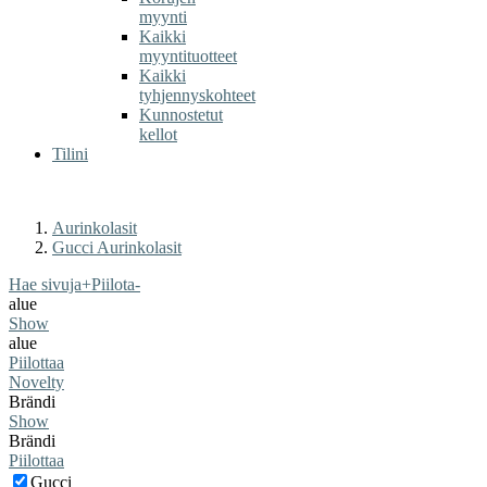
myynti
Kaikki
myyntituotteet
Kaikki
tyhjennyskohteet
Kunnostetut
kellot
Tilini
Aurinkolasit
Gucci Aurinkolasit
Hae sivuja
+
Piilota
-
alue
Show
alue
Piilottaa
Novelty
Brändi
Show
Brändi
Piilottaa
Gucci