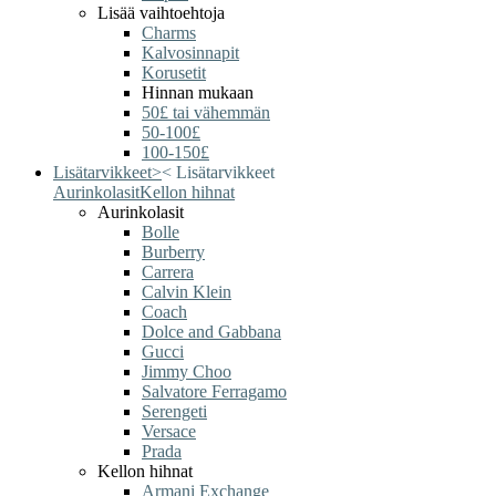
Lisää vaihtoehtoja
Charms
Kalvosinnapit
Korusetit
Hinnan mukaan
50£ tai vähemmän
50-100£
100-150£
Lisätarvikkeet
>
<
Lisätarvikkeet
Aurinkolasit
Kellon hihnat
Aurinkolasit
Bolle
Burberry
Carrera
Calvin Klein
Coach
Dolce and Gabbana
Gucci
Jimmy Choo
Salvatore Ferragamo
Serengeti
Versace
Prada
Kellon hihnat
Armani Exchange