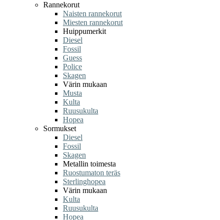
Rannekorut
Naisten rannekorut
Miesten rannekorut
Huippumerkit
Diesel
Fossil
Guess
Police
Skagen
Värin mukaan
Musta
Kulta
Ruusukulta
Hopea
Sormukset
Diesel
Fossil
Skagen
Metallin toimesta
Ruostumaton teräs
Sterlinghopea
Värin mukaan
Kulta
Ruusukulta
Hopea