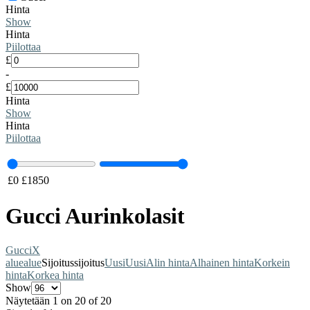
Hinta
Show
Hinta
Piilottaa
£
-
£
Hinta
Show
Hinta
Piilottaa
£
0
£
1850
Gucci Aurinkolasit
Gucci
X
alue
alue
Sijoitus
sijoitus
Uusi
Uusi
Alin hinta
Alhainen hinta
Korkein
hinta
Korkea hinta
Show
Näytetään 1 on 20 of 20