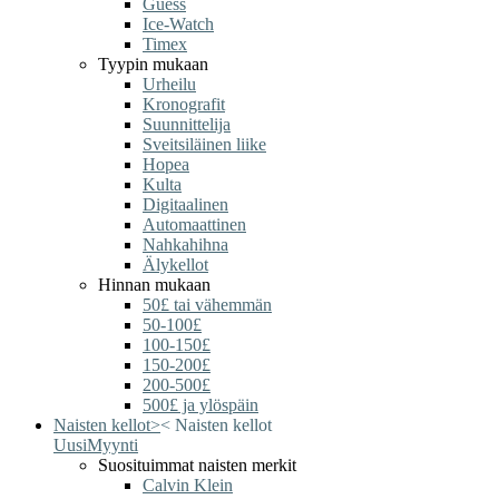
Guess
Ice-Watch
Timex
Tyypin mukaan
Urheilu
Kronografit
Suunnittelija
Sveitsiläinen liike
Hopea
Kulta
Digitaalinen
Automaattinen
Nahkahihna
Älykellot
Hinnan mukaan
50£ tai vähemmän
50-100£
100-150£
150-200£
200-500£
500£ ja ylöspäin
Naisten kellot
>
<
Naisten kellot
Uusi
Myynti
Suosituimmat naisten merkit
Calvin Klein