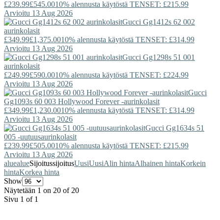
£239.99
£545.00
10% alennusta käytöstä TENSET: £215.99
Arvioitu 13 Aug 2026
Gucci
Gg1412s 62 002
aurinkolasit
£349.99
£1,375.00
10% alennusta käytöstä TENSET: £314.99
Arvioitu 13 Aug 2026
Gucci
Gg1298s 51 001
aurinkolasit
£249.99
£590.00
10% alennusta käytöstä TENSET: £224.99
Arvioitu 13 Aug 2026
Gucci
Gg1093s 60 003 Hollywood Forever -aurinkolasit
£349.99
£1,230.00
10% alennusta käytöstä TENSET: £314.99
Arvioitu 13 Aug 2026
Gucci
Gg1634s 51
005 -uutuusaurinkolasit
£239.99
£505.00
10% alennusta käytöstä TENSET: £215.99
Arvioitu 13 Aug 2026
alue
alue
Sijoitus
sijoitus
Uusi
Uusi
Alin hinta
Alhainen hinta
Korkein
hinta
Korkea hinta
Show
Näytetään 1 on 20 of 20
Sivu 1 of 1