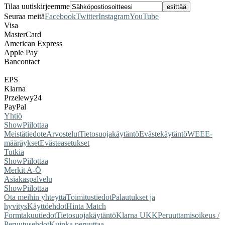
Tilaa uutiskirjeemme
Seuraa meitä
Facebook
Twitter
Instagram
YouTube
Visa
MasterCard
American Express
Apple Pay
Bancontact
EPS
Klarna
Przelewy24
PayPal
Yhtiö
Show
Piilottaa
Meistä
tiedote
Arvostelut
Tietosuojakäytäntö
Evästekäytäntö
WEEE-
määräykset
Evästeasetukset
Tutkia
Show
Piilottaa
Merkit A-Ö
Asiakaspalvelu
Show
Piilottaa
Ota meihin yhteyttä
Toimitustiedot
Palautukset ja
hyvitys
Käyttöehdot
Hinta Match
Form
takuutiedot
Tietosuojakäytäntö
Klarna UKK
Peruuttamisoikeus /
Peruutusehdot
Kuinka peruuttaa