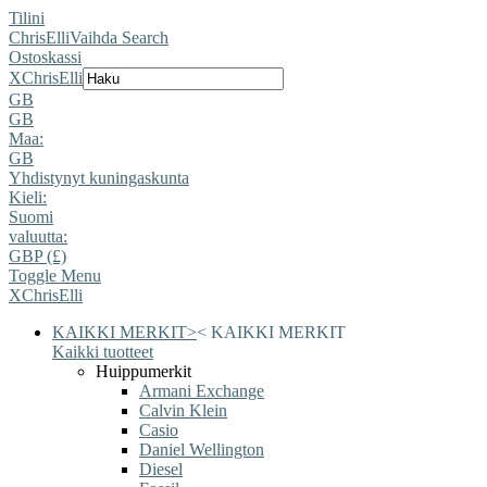
Tilini
ChrisElli
Vaihda Search
Ostoskassi
X
ChrisElli
GB
GB
Maa:
GB
Yhdistynyt kuningaskunta
Kieli:
Suomi
valuutta:
GBP (£)
Toggle Menu
X
ChrisElli
KAIKKI MERKIT
>
<
KAIKKI MERKIT
Kaikki tuotteet
Huippumerkit
Armani Exchange
Calvin Klein
Casio
Daniel Wellington
Diesel