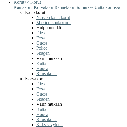
Korut
>
<
Korut
Kaulakorut
Korvakorut
Rannekorut
Sormukset
Uutta koruissa
Kaulakorut
Naisten kaulakorut
Miesten kaulakorut
Huippumerkit
Diesel
Fossil
Guess
Police
Skagen
Värin mukaan
Kulta
Hopea
Ruusukulta
Korvakorut
Diesel
Fossil
Guess
Skagen
Värin mukaan
Kulta
Hopea
Ruusukulta
Kaksisävyinen