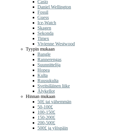
Casio
Daniel Wellington
Fossil
Guess
Ice-Watch
Skagen
Sekonda
Timex
Vivienne Westwood
Tyypin mukaan
Bangle
Rannerengas
Suunnittelija
Hopea
Kulta
Ruusukulta
Sveitsiläinen liike
Älykellot
Hinnan mukaan
50£ tai vähemmän
50-100£
100-150£
150-200£
200-500£
500£ ja ylöspäin