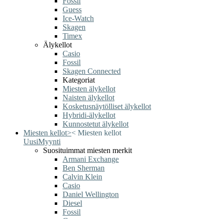
Fossil
Guess
Ice-Watch
Skagen
Timex
Älykellot
Casio
Fossil
Skagen Connected
Kategoriat
Miesten älykellot
Naisten älykellot
Kosketusnäytölliset älykellot
Hybridi-älykellot
Kunnostetut älykellot
Miesten kellot
>
<
Miesten kellot
Uusi
Myynti
Suosituimmat miesten merkit
Armani Exchange
Ben Sherman
Calvin Klein
Casio
Daniel Wellington
Diesel
Fossil