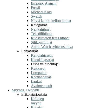
Emporio Armani
Fossil
Michael Kors
Swatch
Näytä kaikki kellon hihnat
Kategoriat
Nahkahihnat
Tekstiilihihnat
Ruostumaton teräs hihnat
Silikonihihnat
Apple Watch -yhteensopiva
Lahjasarjat
Kellolahjasetit
Korulahjasarjat
Lisää vaihtoehtoja
Kukkarot
Lompakot
Kortinhaltijat
Laukut
Avaimenperät
Myynti
>
<
Myynti
Erikoistarjouksia
Kellojen
myynti
Korujen