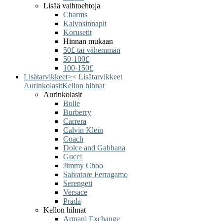
Lisää vaihtoehtoja
Charms
Kalvosinnapit
Korusetit
Hinnan mukaan
50£ tai vähemmän
50-100£
100-150£
Lisätarvikkeet
>
<
Lisätarvikkeet
Aurinkolasit
Kellon hihnat
Aurinkolasit
Bolle
Burberry
Carrera
Calvin Klein
Coach
Dolce and Gabbana
Gucci
Jimmy Choo
Salvatore Ferragamo
Serengeti
Versace
Prada
Kellon hihnat
Armani Exchange