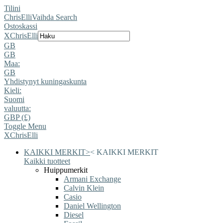
Tilini
ChrisElli
Vaihda Search
Ostoskassi
X
ChrisElli
GB
GB
Maa:
GB
Yhdistynyt kuningaskunta
Kieli:
Suomi
valuutta:
GBP (£)
Toggle Menu
X
ChrisElli
KAIKKI MERKIT
>
<
KAIKKI MERKIT
Kaikki tuotteet
Huippumerkit
Armani Exchange
Calvin Klein
Casio
Daniel Wellington
Diesel