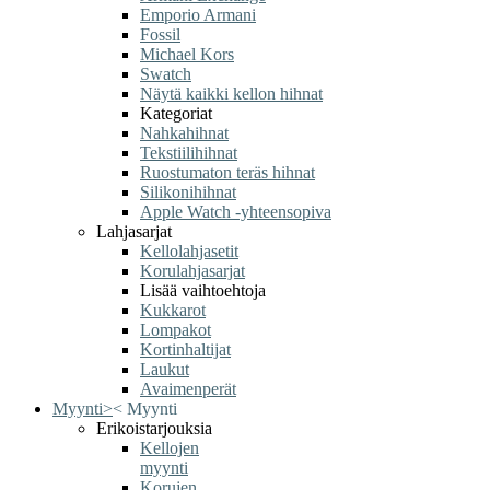
Emporio Armani
Fossil
Michael Kors
Swatch
Näytä kaikki kellon hihnat
Kategoriat
Nahkahihnat
Tekstiilihihnat
Ruostumaton teräs hihnat
Silikonihihnat
Apple Watch -yhteensopiva
Lahjasarjat
Kellolahjasetit
Korulahjasarjat
Lisää vaihtoehtoja
Kukkarot
Lompakot
Kortinhaltijat
Laukut
Avaimenperät
Myynti
>
<
Myynti
Erikoistarjouksia
Kellojen
myynti
Korujen