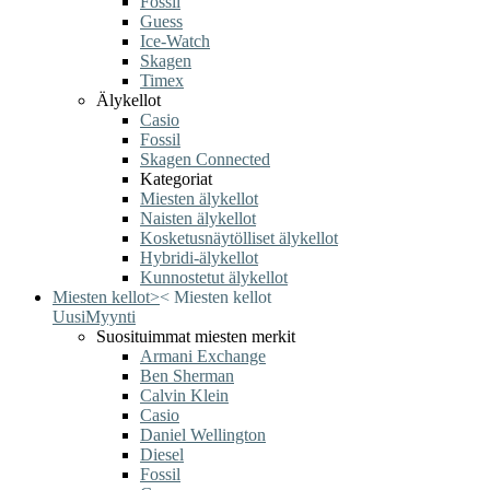
Fossil
Guess
Ice-Watch
Skagen
Timex
Älykellot
Casio
Fossil
Skagen Connected
Kategoriat
Miesten älykellot
Naisten älykellot
Kosketusnäytölliset älykellot
Hybridi-älykellot
Kunnostetut älykellot
Miesten kellot
>
<
Miesten kellot
Uusi
Myynti
Suosituimmat miesten merkit
Armani Exchange
Ben Sherman
Calvin Klein
Casio
Daniel Wellington
Diesel
Fossil