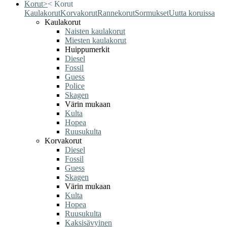
Korut
>
<
Korut
Kaulakorut
Korvakorut
Rannekorut
Sormukset
Uutta koruissa
Kaulakorut
Naisten kaulakorut
Miesten kaulakorut
Huippumerkit
Diesel
Fossil
Guess
Police
Skagen
Värin mukaan
Kulta
Hopea
Ruusukulta
Korvakorut
Diesel
Fossil
Guess
Skagen
Värin mukaan
Kulta
Hopea
Ruusukulta
Kaksisävyinen