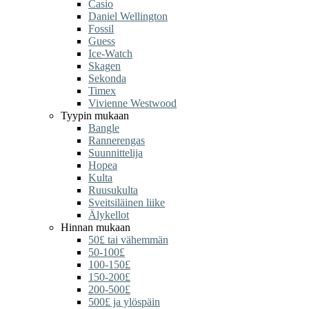
Casio
Daniel Wellington
Fossil
Guess
Ice-Watch
Skagen
Sekonda
Timex
Vivienne Westwood
Tyypin mukaan
Bangle
Rannerengas
Suunnittelija
Hopea
Kulta
Ruusukulta
Sveitsiläinen liike
Älykellot
Hinnan mukaan
50£ tai vähemmän
50-100£
100-150£
150-200£
200-500£
500£ ja ylöspäin