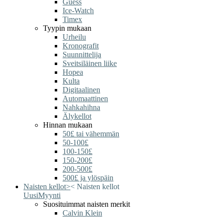
Guess
Ice-Watch
Timex
Tyypin mukaan
Urheilu
Kronografit
Suunnittelija
Sveitsiläinen liike
Hopea
Kulta
Digitaalinen
Automaattinen
Nahkahihna
Älykellot
Hinnan mukaan
50£ tai vähemmän
50-100£
100-150£
150-200£
200-500£
500£ ja ylöspäin
Naisten kellot
>
<
Naisten kellot
Uusi
Myynti
Suosituimmat naisten merkit
Calvin Klein