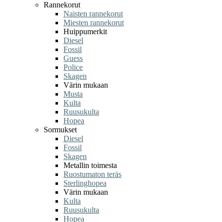
Rannekorut
Naisten rannekorut
Miesten rannekorut
Huippumerkit
Diesel
Fossil
Guess
Police
Skagen
Värin mukaan
Musta
Kulta
Ruusukulta
Hopea
Sormukset
Diesel
Fossil
Skagen
Metallin toimesta
Ruostumaton teräs
Sterlinghopea
Värin mukaan
Kulta
Ruusukulta
Hopea