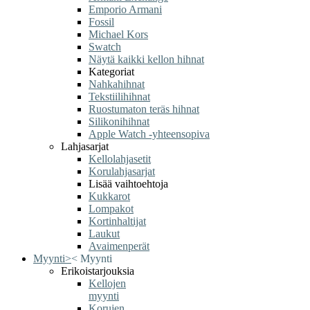
Emporio Armani
Fossil
Michael Kors
Swatch
Näytä kaikki kellon hihnat
Kategoriat
Nahkahihnat
Tekstiilihihnat
Ruostumaton teräs hihnat
Silikonihihnat
Apple Watch -yhteensopiva
Lahjasarjat
Kellolahjasetit
Korulahjasarjat
Lisää vaihtoehtoja
Kukkarot
Lompakot
Kortinhaltijat
Laukut
Avaimenperät
Myynti
>
<
Myynti
Erikoistarjouksia
Kellojen
myynti
Korujen