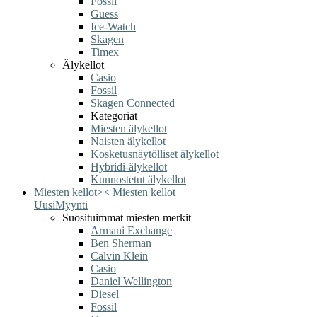
Fossil
Guess
Ice-Watch
Skagen
Timex
Älykellot
Casio
Fossil
Skagen Connected
Kategoriat
Miesten älykellot
Naisten älykellot
Kosketusnäytölliset älykellot
Hybridi-älykellot
Kunnostetut älykellot
Miesten kellot
>
<
Miesten kellot
Uusi
Myynti
Suosituimmat miesten merkit
Armani Exchange
Ben Sherman
Calvin Klein
Casio
Daniel Wellington
Diesel
Fossil