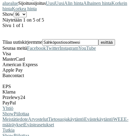
alue
alue
Sijoitus
sijoitus
Uusi
Uusi
Alin hinta
Alhainen hinta
Korkein
hinta
Korkea hinta
Show
Näytetään 1 on 5 of 5
Sivu 1 of 1
Tilaa uutiskirjeemme
Seuraa meitä
Facebook
Twitter
Instagram
YouTube
Visa
MasterCard
American Express
Apple Pay
Bancontact
EPS
Klarna
Przelewy24
PayPal
Yhtiö
Show
Piilottaa
Meistä
tiedote
Arvostelut
Tietosuojakäytäntö
Evästekäytäntö
WEEE-
määräykset
Evästeasetukset
Tutkia
Show
Piilottaa