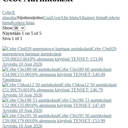
Cebe
X
alue
alue
Sijoitus
sijoitus
Uusi
Uusi
Alin hinta
Alhainen hinta
Korkein
hinta
Korkea hinta
Show
Näytetään 1 on 5 of 5
Sivu 1 of 1
Cebe
Cbs029
queenstown harmaat aurinkolasit
£59.99
£63.00
10% alennusta käytöstä TENSET: £53.99
Arvioitu 10 Aug 2026
Cebe
Cbs189 60 aurinkolasit
£54.99
£155.00
10% alennusta käytöstä TENSET: £49.49
Varastossa
Cebe
Cbkoa12 50 aurinkolasit
£51.99
£70.00
10% alennusta käytöstä TENSET: £46.79
Arvioitu 10 Aug 2026
Cebe
Cbs196 53 aurinkolasit
£52.99
£135.00
10% alennusta käytöstä TENSET: £47.69
Arvioitu 10 Aug 2026
Cebe
Cbs195 50 aurinkolasit
£59.99
£179.00
10% alennusta käytöstä TENSET: £53.99
Arvioitu 10 Aug 2026