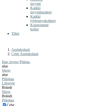
myynti
Kaikki
myyntituotteet
Kaikki
tyhjennyskohteet
Kunnostetut
kellot
Tilini
Aurinkolasit
Cebe Aurinkolasit
Hae sivuja
+
Piilota
-
alue
Show
alue
Piilottaa
Lifestyle
Brändi
Show
Brändi
Piilottaa
Cebe