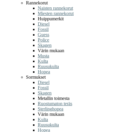
Rannekorut
Naisten rannekorut
Miesten rannekorut
Huippumerkit
Diesel
Fossil
Guess
Police
Skagen
Värin mukaan
Musta
Kulta
Ruusukulta
Hopea
Sormukset
Diesel
Fossil
Skagen
Metallin toimesta
Ruostumaton teräs
Sterlinghopea
Värin mukaan
Kulta
Ruusukulta
Hopea