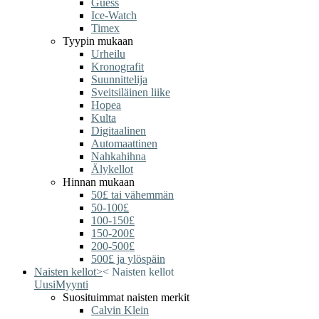
Guess
Ice-Watch
Timex
Tyypin mukaan
Urheilu
Kronografit
Suunnittelija
Sveitsiläinen liike
Hopea
Kulta
Digitaalinen
Automaattinen
Nahkahihna
Älykellot
Hinnan mukaan
50£ tai vähemmän
50-100£
100-150£
150-200£
200-500£
500£ ja ylöspäin
Naisten kellot
>
<
Naisten kellot
Uusi
Myynti
Suosituimmat naisten merkit
Calvin Klein