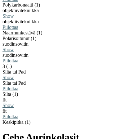
Polykarbonaatti (1)
objektiivitekniikka
Show
objektiivitekniikka
Piilottaa
Naarmunkestävä (1)
Polarisoitunut (1)
suodinsovitin
Show
suodinsovitin
Piilottaa
3 (1)
Silta tai Pad
Show
Silta tai Pad
Piilottaa
Silta (1)
fit
Show
fit
Piilottaa
Keskipitkä (1)
Cebe Aurinkolasit