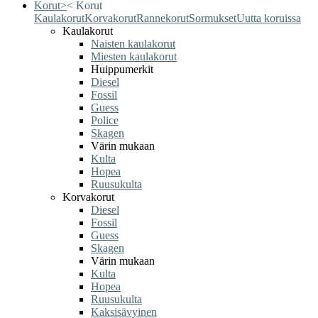
Korut
>
<
Korut
Kaulakorut
Korvakorut
Rannekorut
Sormukset
Uutta koruissa
Kaulakorut
Naisten kaulakorut
Miesten kaulakorut
Huippumerkit
Diesel
Fossil
Guess
Police
Skagen
Värin mukaan
Kulta
Hopea
Ruusukulta
Korvakorut
Diesel
Fossil
Guess
Skagen
Värin mukaan
Kulta
Hopea
Ruusukulta
Kaksisävyinen