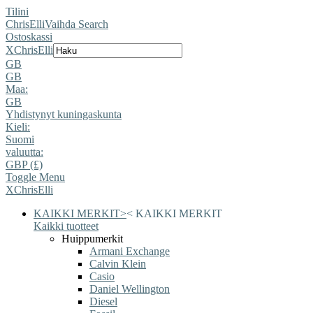
Tilini
ChrisElli
Vaihda Search
Ostoskassi
X
ChrisElli
GB
GB
Maa:
GB
Yhdistynyt kuningaskunta
Kieli:
Suomi
valuutta:
GBP (£)
Toggle Menu
X
ChrisElli
KAIKKI MERKIT
>
<
KAIKKI MERKIT
Kaikki tuotteet
Huippumerkit
Armani Exchange
Calvin Klein
Casio
Daniel Wellington
Diesel