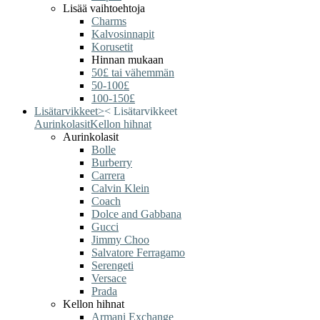
Lisää vaihtoehtoja
Charms
Kalvosinnapit
Korusetit
Hinnan mukaan
50£ tai vähemmän
50-100£
100-150£
Lisätarvikkeet
>
<
Lisätarvikkeet
Aurinkolasit
Kellon hihnat
Aurinkolasit
Bolle
Burberry
Carrera
Calvin Klein
Coach
Dolce and Gabbana
Gucci
Jimmy Choo
Salvatore Ferragamo
Serengeti
Versace
Prada
Kellon hihnat
Armani Exchange