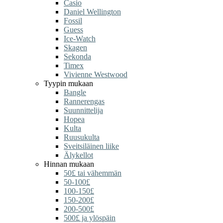
Casio
Daniel Wellington
Fossil
Guess
Ice-Watch
Skagen
Sekonda
Timex
Vivienne Westwood
Tyypin mukaan
Bangle
Rannerengas
Suunnittelija
Hopea
Kulta
Ruusukulta
Sveitsiläinen liike
Älykellot
Hinnan mukaan
50£ tai vähemmän
50-100£
100-150£
150-200£
200-500£
500£ ja ylöspäin