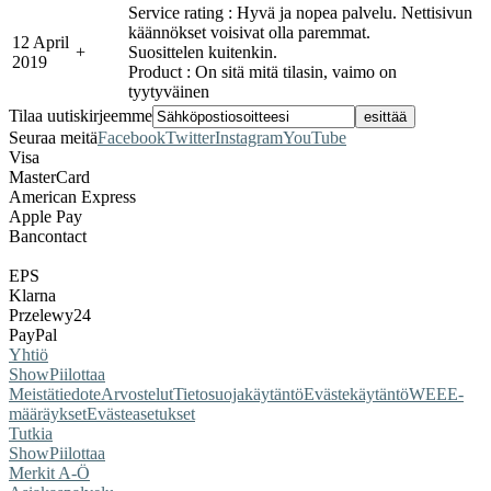
Service rating : Hyvä ja nopea palvelu. Nettisivun
käännökset voisivat olla paremmat.
12 April
+
Suosittelen kuitenkin.
2019
Product : On sitä mitä tilasin, vaimo on
tyytyväinen
Tilaa uutiskirjeemme
Seuraa meitä
Facebook
Twitter
Instagram
YouTube
Visa
MasterCard
American Express
Apple Pay
Bancontact
EPS
Klarna
Przelewy24
PayPal
Yhtiö
Show
Piilottaa
Meistä
tiedote
Arvostelut
Tietosuojakäytäntö
Evästekäytäntö
WEEE-
määräykset
Evästeasetukset
Tutkia
Show
Piilottaa
Merkit A-Ö