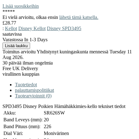
Lisää suosikkeihin
*
*
*
*
*
Ei vielä arvioitu, olkaa ensin
lähetä tämä katsella.
£28.77
:
Kellot
Disney Kellot
Disney SPD3495
saatavissa
Varastossa In 1-3 Days
Toimitus arvioitu Yhdistynyt kuningaskunta mennessä Tuesday 11
Aug 2026.
30 päivää ilman ongelmia
Free UK Delivery
virallinen kauppias
Tuotetiedot
palauttamispolitiikat
Tuotearvioinnit (0)
SPD3495 Disney Poikien Hämähäkkimies-kello tekniset tiedot
Akku:
SR626SW
Band Leveys (mm):
20
Band Pituus (mm):
226
Dial Väri:
Monivärinen