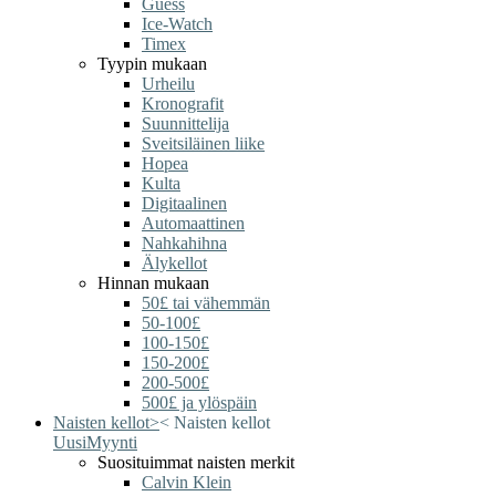
Guess
Ice-Watch
Timex
Tyypin mukaan
Urheilu
Kronografit
Suunnittelija
Sveitsiläinen liike
Hopea
Kulta
Digitaalinen
Automaattinen
Nahkahihna
Älykellot
Hinnan mukaan
50£ tai vähemmän
50-100£
100-150£
150-200£
200-500£
500£ ja ylöspäin
Naisten kellot
>
<
Naisten kellot
Uusi
Myynti
Suosituimmat naisten merkit
Calvin Klein