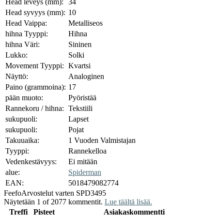
Head leveys (mm):
34
Head syvyys (mm):
10
Head Vaippa:
Metalliseos
hihna Tyyppi:
Hihna
hihna Väri:
Sininen
Lukko:
Solki
Movement Tyyppi:
Kvartsi
Näyttö:
Analoginen
Paino (grammoina):
17
pään muoto:
Pyöristää
Rannekoru / hihna:
Tekstiili
sukupuoli:
Lapset
sukupuoli:
Pojat
Takuuaika:
1 Vuoden Valmistajan
Tyyppi:
Rannekelloa
Vedenkestävyys:
Ei mitään
alue:
Spiderman
EAN:
5018479082774
Feefo
Arvostelut varten SPD3495
Näytetään 1 of 2077 kommentit.
Lue täältä lisää.
Treffi
Pisteet
Asiakaskommentti