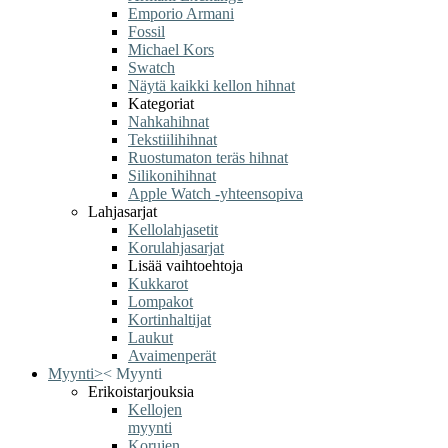
Emporio Armani
Fossil
Michael Kors
Swatch
Näytä kaikki kellon hihnat
Kategoriat
Nahkahihnat
Tekstiilihihnat
Ruostumaton teräs hihnat
Silikonihihnat
Apple Watch -yhteensopiva
Lahjasarjat
Kellolahjasetit
Korulahjasarjat
Lisää vaihtoehtoja
Kukkarot
Lompakot
Kortinhaltijat
Laukut
Avaimenperät
Myynti
>
<
Myynti
Erikoistarjouksia
Kellojen
myynti
Korujen