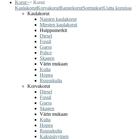
Korut
>
<
Korut
Kaulakorut
Korvakorut
Rannekorut
Sormukset
Uutta koruissa
Kaulakorut
Naisten kaulakorut
Miesten kaulakorut
Huippumerkit
Diesel
Fossil
Guess
Police
Skagen
Värin mukaan
Kulta
Hopea
Ruusukulta
Korvakorut
Diesel
Fossil
Guess
Skagen
Värin mukaan
Kulta
Hopea
Ruusukulta
Kaksisävyinen