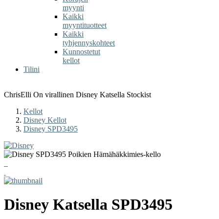
myynti
Kaikki
myyntituotteet
Kaikki
tyhjennyskohteet
Kunnostetut
kellot
Tilini
ChrisElli On virallinen Disney Katsella Stockist
Kellot
Disney Kellot
Disney SPD3495
Disney
Katsella
SPD3495