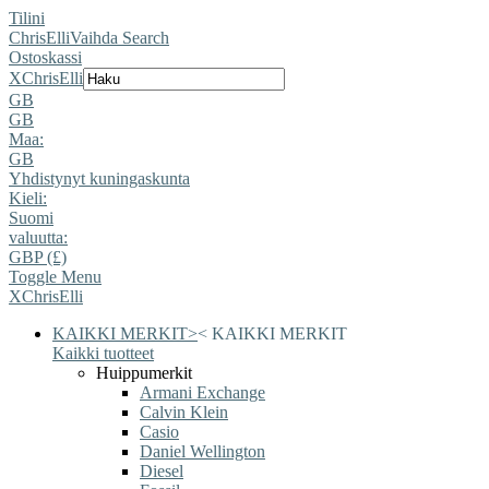
Tilini
ChrisElli
Vaihda Search
Ostoskassi
X
ChrisElli
GB
GB
Maa:
GB
Yhdistynyt kuningaskunta
Kieli:
Suomi
valuutta:
GBP (£)
Toggle Menu
X
ChrisElli
KAIKKI MERKIT
>
<
KAIKKI MERKIT
Kaikki tuotteet
Huippumerkit
Armani Exchange
Calvin Klein
Casio
Daniel Wellington
Diesel