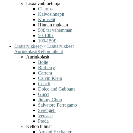
Lisää vaihtoehtoja
Charms
Kalvosinnapit
Korusetit
Hinnan mukaan
50£ tai vähemmän
50-100£
100-150£
Lisätarvikkeet
>
<
Lisätarvikkeet
Aurinkolasit
Kellon hihnat
Aurinkolasit
Bolle
Burberry
Carrera
Calvin Klein
Coach
Dolce and Gabbana
Gucci
Jimmy Choo
Salvatore Ferragamo
Serengeti
Versace
Prada
Kellon hihnat
Armani Exchange