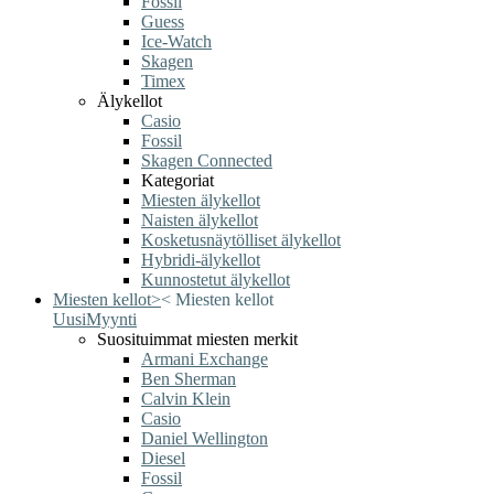
Fossil
Guess
Ice-Watch
Skagen
Timex
Älykellot
Casio
Fossil
Skagen Connected
Kategoriat
Miesten älykellot
Naisten älykellot
Kosketusnäytölliset älykellot
Hybridi-älykellot
Kunnostetut älykellot
Miesten kellot
>
<
Miesten kellot
Uusi
Myynti
Suosituimmat miesten merkit
Armani Exchange
Ben Sherman
Calvin Klein
Casio
Daniel Wellington
Diesel
Fossil