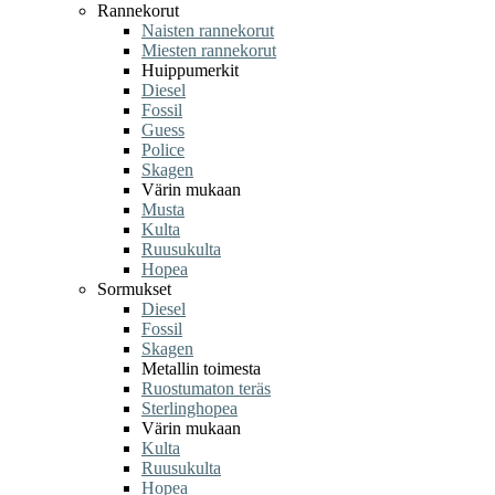
Rannekorut
Naisten rannekorut
Miesten rannekorut
Huippumerkit
Diesel
Fossil
Guess
Police
Skagen
Värin mukaan
Musta
Kulta
Ruusukulta
Hopea
Sormukset
Diesel
Fossil
Skagen
Metallin toimesta
Ruostumaton teräs
Sterlinghopea
Värin mukaan
Kulta
Ruusukulta
Hopea