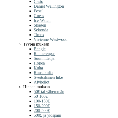
Casio
Daniel Wellington
Fossil
Guess
Ice-Watch
Skagen
Sekonda
Timex
Vivienne Westwood
Tyypin mukaan
Bangle
Rannerengas
Suunnittelija
Hopea
Kulta
Ruusukulta
Sveitsiläinen liike
Älykellot
Hinnan mukaan
50£ tai vähemmän
50-100£
100-150£
150-200£
200-500£
500£ ja ylöspäin