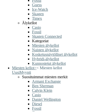
Fossil
Guess
Ice-Watch
Skagen
Timex
Älykellot
Casio
Fossil
Skagen Connected
Kategoriat
Miesten älykellot
Naisten älykellot
Kosketusnäytölliset älykellot
Hybridi-älykellot
Kunnostetut älykellot
Miesten kellot
>
<
Miesten kellot
Uusi
Myynti
Suosituimmat miesten merkit
Armani Exchange
Ben Sherman
Calvin Klein
Casio
Daniel Wellington
Diesel
Fossil