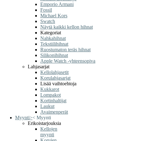
Emporio Armani
Fossil
Michael Kors
Swatch
Näytä kaikki kellon hihnat
Kategoriat
Nahkahihnat
Tekstiilihihnat
Ruostumaton teräs hihnat
Silikonihihnat
Apple Watch -yhteensopiva
Lahjasarjat
Kellolahjasetit
Korulahjasarjat
Lisää vaihtoehtoja
Kukkarot
Lompakot
Kortinhaltijat
Laukut
Avaimenperät
Myynti
>
<
Myynti
Erikoistarjouksia
Kellojen
myynti
Korujen