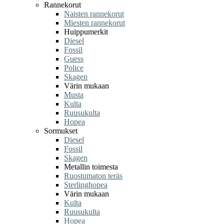
Rannekorut
Naisten rannekorut
Miesten rannekorut
Huippumerkit
Diesel
Fossil
Guess
Police
Skagen
Värin mukaan
Musta
Kulta
Ruusukulta
Hopea
Sormukset
Diesel
Fossil
Skagen
Metallin toimesta
Ruostumaton teräs
Sterlinghopea
Värin mukaan
Kulta
Ruusukulta
Hopea