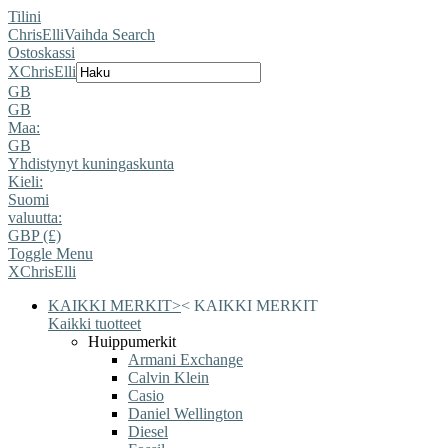
Tilini
ChrisElli
Vaihda Search
Ostoskassi
X
ChrisElli
GB
GB
Maa:
GB
Yhdistynyt kuningaskunta
Kieli:
Suomi
valuutta:
GBP (£)
Toggle Menu
X
ChrisElli
KAIKKI MERKIT
>
<
KAIKKI MERKIT
Kaikki tuotteet
Huippumerkit
Armani Exchange
Calvin Klein
Casio
Daniel Wellington
Diesel