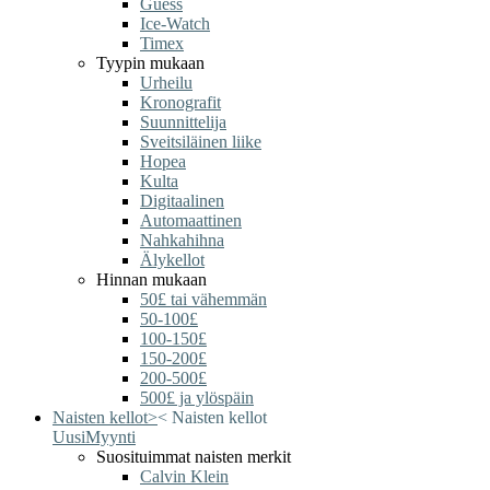
Guess
Ice-Watch
Timex
Tyypin mukaan
Urheilu
Kronografit
Suunnittelija
Sveitsiläinen liike
Hopea
Kulta
Digitaalinen
Automaattinen
Nahkahihna
Älykellot
Hinnan mukaan
50£ tai vähemmän
50-100£
100-150£
150-200£
200-500£
500£ ja ylöspäin
Naisten kellot
>
<
Naisten kellot
Uusi
Myynti
Suosituimmat naisten merkit
Calvin Klein