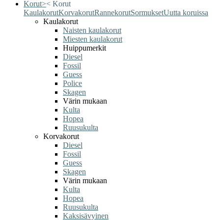
Korut
>
<
Korut
Kaulakorut
Korvakorut
Rannekorut
Sormukset
Uutta koruissa
Kaulakorut
Naisten kaulakorut
Miesten kaulakorut
Huippumerkit
Diesel
Fossil
Guess
Police
Skagen
Värin mukaan
Kulta
Hopea
Ruusukulta
Korvakorut
Diesel
Fossil
Guess
Skagen
Värin mukaan
Kulta
Hopea
Ruusukulta
Kaksisävyinen