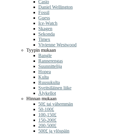
Casio
Daniel Wellington
Fossil
Guess
Ice-Watch
Skagen
Sekonda
Timex
Vivienne Westwood
Tyypin mukaan
Bangle
Rannerengas
Suunnittelija
Hopea
Kulta
Ruusukulta
Sveitsiläinen liike
Älykellot
Hinnan mukaan
50£ tai vähemmän
50-100£
100-150£
150-200£
200-500£
500£ ja ylöspäin