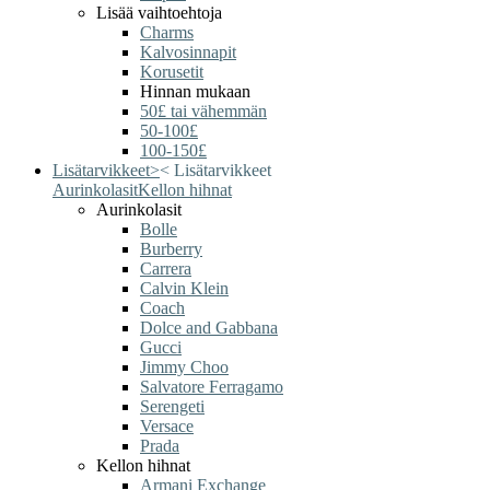
Lisää vaihtoehtoja
Charms
Kalvosinnapit
Korusetit
Hinnan mukaan
50£ tai vähemmän
50-100£
100-150£
Lisätarvikkeet
>
<
Lisätarvikkeet
Aurinkolasit
Kellon hihnat
Aurinkolasit
Bolle
Burberry
Carrera
Calvin Klein
Coach
Dolce and Gabbana
Gucci
Jimmy Choo
Salvatore Ferragamo
Serengeti
Versace
Prada
Kellon hihnat
Armani Exchange