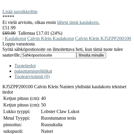
Lisää suosikkeihin
*
*
*
*
*
Ei vielä arvioitu, olkaa ensin
lähetä tämä kaulakoru.
£51.99
£69.00
Tallentaa £17.01 (24%)
:
Kaulakorut
Calvin Klein Kaulakorut
Calvin Klein KJ5ZPP200100
Loppu varastosta
Syötä sähköpostiosoite on ilmoitettava heti, kun tämä tuote tulee
saataville.
Tuotetiedot
palauttamispolitiikat
Tuotearvioinnit (0)
KJ5ZPP200100 Calvin Klein Naisten yhdistää kaulakoru tekniset
tiedot
Ketjun pituus (cm):
40
Ketjun pituus (cm):
50
Lukko tyyppi:
Lobster Claw Lukot
Metal Tyyppi:
Ruostumaton teräs
pinnoitus:
Ruusukulta
sukupuoli:
Naiset