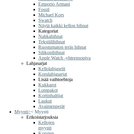
Emporio Armani
Fossil
Michael Kors
Swatch
Näytä kaikki kellon hihnat
Kategoriat
Nahkahihnat
Tekstiilihihnat
Ruostumaton teräs hihnat
Silikonihihnat
Apple Watch -yhteensopiva
Lahjasarjat
Kellolahjasetit
Korulahjasarjat
Lisää vaihtoehtoja
Kukkarot
Lompakot
Kortinhaltijat
Laukut
Avaimenperät
Myynti
>
<
Myynti
Erikoistarjouksia
Kellojen
myynti
Korujen