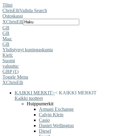
Tilini
ChrisElli
Vaihda Search
Ostoskassi
X
ChrisElli
GB
GB
Maa:
GB
Yhdistynyt kuningaskunta
Kieli:
Suomi
valuutta:
GBP (£)
Toggle Menu
X
ChrisElli
KAIKKI MERKIT
>
<
KAIKKI MERKIT
Kaikki tuotteet
Huippumerkit
Armani Exchange
Calvin Klein
Casio
Daniel Wellington
Diesel