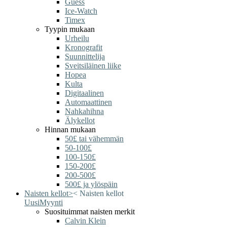
Guess
Ice-Watch
Timex
Tyypin mukaan
Urheilu
Kronografit
Suunnittelija
Sveitsiläinen liike
Hopea
Kulta
Digitaalinen
Automaattinen
Nahkahihna
Älykellot
Hinnan mukaan
50£ tai vähemmän
50-100£
100-150£
150-200£
200-500£
500£ ja ylöspäin
Naisten kellot
>
<
Naisten kellot
Uusi
Myynti
Suosituimmat naisten merkit
Calvin Klein