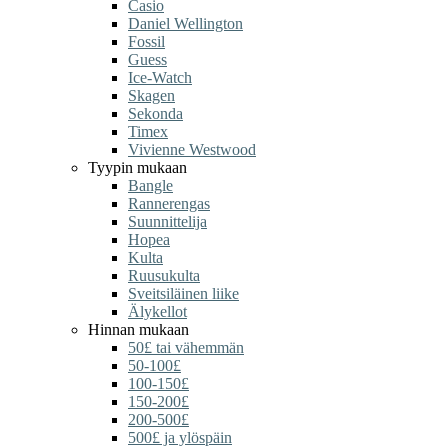
Casio
Daniel Wellington
Fossil
Guess
Ice-Watch
Skagen
Sekonda
Timex
Vivienne Westwood
Tyypin mukaan
Bangle
Rannerengas
Suunnittelija
Hopea
Kulta
Ruusukulta
Sveitsiläinen liike
Älykellot
Hinnan mukaan
50£ tai vähemmän
50-100£
100-150£
150-200£
200-500£
500£ ja ylöspäin