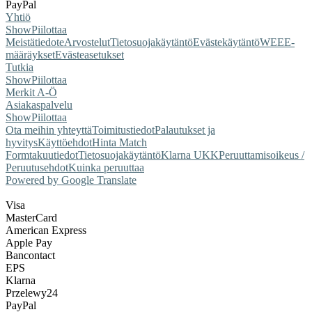
PayPal
Yhtiö
Show
Piilottaa
Meistä
tiedote
Arvostelut
Tietosuojakäytäntö
Evästekäytäntö
WEEE-
määräykset
Evästeasetukset
Tutkia
Show
Piilottaa
Merkit A-Ö
Asiakaspalvelu
Show
Piilottaa
Ota meihin yhteyttä
Toimitustiedot
Palautukset ja
hyvitys
Käyttöehdot
Hinta Match
Form
takuutiedot
Tietosuojakäytäntö
Klarna UKK
Peruuttamisoikeus /
Peruutusehdot
Kuinka peruuttaa
Powered by Google Translate
Visa
MasterCard
American Express
Apple Pay
Bancontact
EPS
Klarna
Przelewy24
PayPal