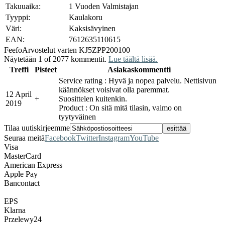
Takuuaika:
1 Vuoden Valmistajan
Tyyppi:
Kaulakoru
Väri:
Kaksisävyinen
EAN:
7612635110615
Feefo
Arvostelut varten KJ5ZPP200100
Näytetään 1 of 2077 kommentit.
Lue täältä lisää.
Treffi
Pisteet
Asiakaskommentti
Service rating : Hyvä ja nopea palvelu. Nettisivun
käännökset voisivat olla paremmat.
12 April
+
Suosittelen kuitenkin.
2019
Product : On sitä mitä tilasin, vaimo on
tyytyväinen
Tilaa uutiskirjeemme
Seuraa meitä
Facebook
Twitter
Instagram
YouTube
Visa
MasterCard
American Express
Apple Pay
Bancontact
EPS
Klarna
Przelewy24