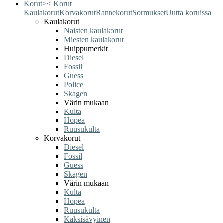
Korut
>
<
Korut
Kaulakorut
Korvakorut
Rannekorut
Sormukset
Uutta koruissa
Kaulakorut
Naisten kaulakorut
Miesten kaulakorut
Huippumerkit
Diesel
Fossil
Guess
Police
Skagen
Värin mukaan
Kulta
Hopea
Ruusukulta
Korvakorut
Diesel
Fossil
Guess
Skagen
Värin mukaan
Kulta
Hopea
Ruusukulta
Kaksisävyinen