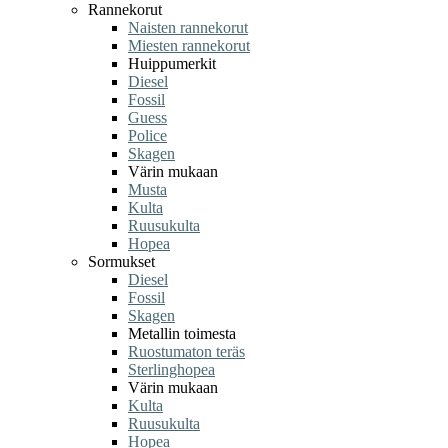
Rannekorut
Naisten rannekorut
Miesten rannekorut
Huippumerkit
Diesel
Fossil
Guess
Police
Skagen
Värin mukaan
Musta
Kulta
Ruusukulta
Hopea
Sormukset
Diesel
Fossil
Skagen
Metallin toimesta
Ruostumaton teräs
Sterlinghopea
Värin mukaan
Kulta
Ruusukulta
Hopea