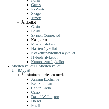
Fossil
Guess
Ice-Watch
Skagen
Timex
Älykellot
Casio
Fossil
Skagen Connected
Kategoriat
Miesten älykellot
Naisten älykellot
Kosketusnäytölliset älykellot
Hybridi-älykellot
Kunnostetut älykellot
Miesten kellot
>
<
Miesten kellot
Uusi
Myynti
Suosituimmat miesten merkit
Armani Exchange
Ben Sherman
Calvin Klein
Casio
Daniel Wellington
Diesel
Fossil