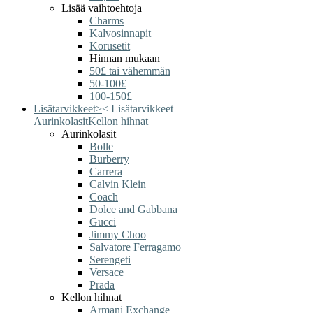
Lisää vaihtoehtoja
Charms
Kalvosinnapit
Korusetit
Hinnan mukaan
50£ tai vähemmän
50-100£
100-150£
Lisätarvikkeet
>
<
Lisätarvikkeet
Aurinkolasit
Kellon hihnat
Aurinkolasit
Bolle
Burberry
Carrera
Calvin Klein
Coach
Dolce and Gabbana
Gucci
Jimmy Choo
Salvatore Ferragamo
Serengeti
Versace
Prada
Kellon hihnat
Armani Exchange