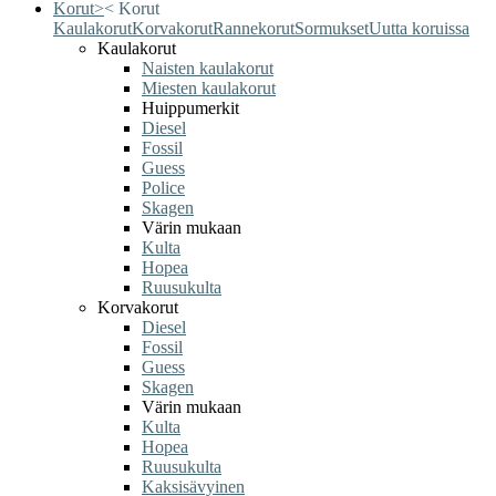
Korut
>
<
Korut
Kaulakorut
Korvakorut
Rannekorut
Sormukset
Uutta koruissa
Kaulakorut
Naisten kaulakorut
Miesten kaulakorut
Huippumerkit
Diesel
Fossil
Guess
Police
Skagen
Värin mukaan
Kulta
Hopea
Ruusukulta
Korvakorut
Diesel
Fossil
Guess
Skagen
Värin mukaan
Kulta
Hopea
Ruusukulta
Kaksisävyinen