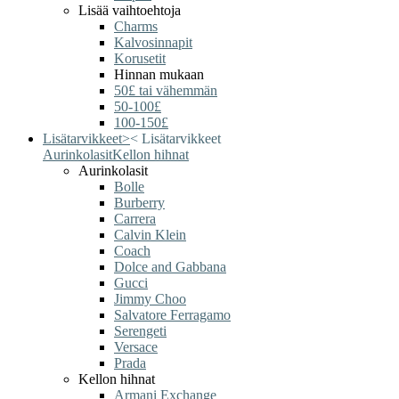
Lisää vaihtoehtoja
Charms
Kalvosinnapit
Korusetit
Hinnan mukaan
50£ tai vähemmän
50-100£
100-150£
Lisätarvikkeet
>
<
Lisätarvikkeet
Aurinkolasit
Kellon hihnat
Aurinkolasit
Bolle
Burberry
Carrera
Calvin Klein
Coach
Dolce and Gabbana
Gucci
Jimmy Choo
Salvatore Ferragamo
Serengeti
Versace
Prada
Kellon hihnat
Armani Exchange