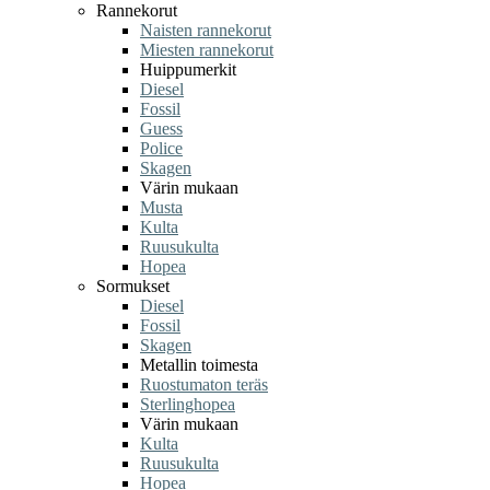
Rannekorut
Naisten rannekorut
Miesten rannekorut
Huippumerkit
Diesel
Fossil
Guess
Police
Skagen
Värin mukaan
Musta
Kulta
Ruusukulta
Hopea
Sormukset
Diesel
Fossil
Skagen
Metallin toimesta
Ruostumaton teräs
Sterlinghopea
Värin mukaan
Kulta
Ruusukulta
Hopea