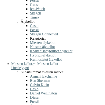
Fossil
Guess
Ice-Watch
Skagen
Timex
Älykellot
Casio
Fossil
Skagen Connected
Kategoriat
Miesten älykellot
Naisten älykellot
Kosketusnäytölliset älykellot
Hybridi-älykellot
Kunnostetut älykellot
Miesten kellot
>
<
Miesten kellot
Uusi
Myynti
Suosituimmat miesten merkit
Armani Exchange
Ben Sherman
Calvin Klein
Casio
Daniel Wellington
Diesel
Fossil