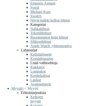
Emporio Armani
Fossil
Michael Kors
Swatch
Näytä kaikki kellon hihnat
Kategoriat
Nahkahihnat
Tekstiilihihnat
Ruostumaton teräs hihnat
Silikonihihnat
Apple Watch -yhteensopiva
Lahjasarjat
Kellolahjasetit
Korulahjasarjat
Lisää vaihtoehtoja
Kukkarot
Lompakot
Kortinhaltijat
Laukut
Avaimenperät
Myynti
>
<
Myynti
Erikoistarjouksia
Kellojen
myynti
Korujen