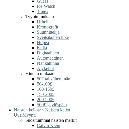
Guess
Ice-Watch
Timex
Tyypin mukaan
Urheilu
Kronografit
Suunnittelija
Sveitsiläinen liike
Hopea
Kulta
Digitaalinen
Automaattinen
Nahkahihna
Älykellot
Hinnan mukaan
50£ tai vähemmän
50-100£
100-150£
150-200£
200-500£
500£ ja ylöspäin
Naisten kellot
>
<
Naisten kellot
Uusi
Myynti
Suosituimmat naisten merkit
Calvin Klein