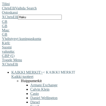
Tilini
ChrisElli
Vaihda Search
Ostoskassi
X
ChrisElli
GB
GB
Maa:
GB
Yhdistynyt kuningaskunta
Kieli:
Suomi
valuutta:
GBP (£)
Toggle Menu
X
ChrisElli
KAIKKI MERKIT
>
<
KAIKKI MERKIT
Kaikki tuotteet
Huippumerkit
Armani Exchange
Calvin Klein
Casio
Daniel Wellington
Diesel