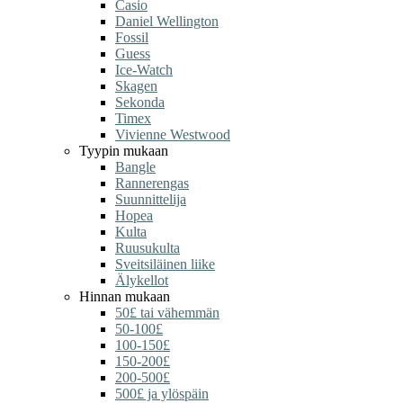
Casio
Daniel Wellington
Fossil
Guess
Ice-Watch
Skagen
Sekonda
Timex
Vivienne Westwood
Tyypin mukaan
Bangle
Rannerengas
Suunnittelija
Hopea
Kulta
Ruusukulta
Sveitsiläinen liike
Älykellot
Hinnan mukaan
50£ tai vähemmän
50-100£
100-150£
150-200£
200-500£
500£ ja ylöspäin