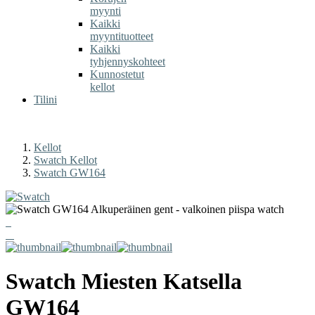
myynti
Kaikki
myyntituotteet
Kaikki
tyhjennyskohteet
Kunnostetut
kellot
Tilini
Kellot
Swatch Kellot
Swatch GW164
Swatch
Miesten Katsella
GW164