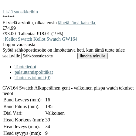
Lisää suosikkeihin
*
*
*
*
*
Ei vielä arvioitu, olkaa ensin
lähetä tämä katsella.
£74.99
£93.00
Tallentaa £18.01 (19%)
:
Kellot
Swatch Kellot
Swatch GW164
Loppu varastosta
Syötä sähköpostiosoite on ilmoitettava heti, kun tämä tuote tulee
saataville.
Tuotetiedot
palauttamispolitiikat
Tuotearvioinnit (0)
GW164 Swatch Alkuperäinen gent - valkoinen piispa watch tekniset
tiedot
Band Leveys (mm):
16
Band Pituus (mm):
195
Dial Väri:
Valkoinen
Head Korkeus (mm):
39
Head leveys (mm):
34
Head syvyys (mm):
9