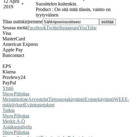
12 April
+
Suosittelen kuitenkin.
2019
Product : On sitä mitä tilasin, vaimo on
tyytyväinen
Tilaa uutiskirjeemme
Seuraa meitä
Facebook
Twitter
Instagram
YouTube
Visa
MasterCard
American Express
Apple Pay
Bancontact
EPS
Klarna
Przelewy24
PayPal
Yhtiö
Show
Piilottaa
Meistä
tiedote
Arvostelut
Tietosuojakäytäntö
Evästekäytäntö
WEEE-
määräykset
Evästeasetukset
Tutkia
Show
Piilottaa
Merkit A-Ö
Asiakaspalvelu
Show
Piilottaa