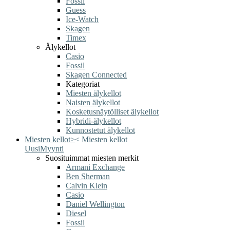
Fossil
Guess
Ice-Watch
Skagen
Timex
Älykellot
Casio
Fossil
Skagen Connected
Kategoriat
Miesten älykellot
Naisten älykellot
Kosketusnäytölliset älykellot
Hybridi-älykellot
Kunnostetut älykellot
Miesten kellot
>
<
Miesten kellot
Uusi
Myynti
Suosituimmat miesten merkit
Armani Exchange
Ben Sherman
Calvin Klein
Casio
Daniel Wellington
Diesel
Fossil