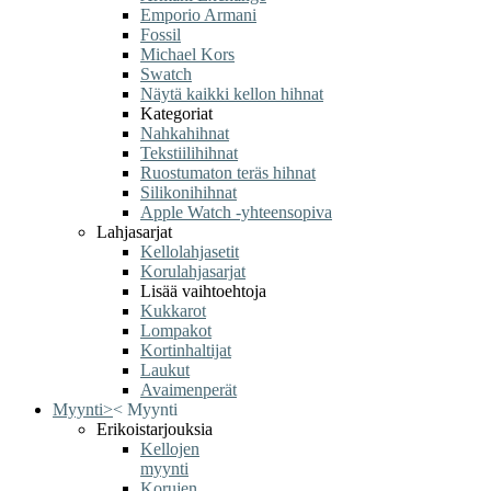
Emporio Armani
Fossil
Michael Kors
Swatch
Näytä kaikki kellon hihnat
Kategoriat
Nahkahihnat
Tekstiilihihnat
Ruostumaton teräs hihnat
Silikonihihnat
Apple Watch -yhteensopiva
Lahjasarjat
Kellolahjasetit
Korulahjasarjat
Lisää vaihtoehtoja
Kukkarot
Lompakot
Kortinhaltijat
Laukut
Avaimenperät
Myynti
>
<
Myynti
Erikoistarjouksia
Kellojen
myynti
Korujen