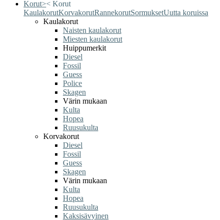
Korut
>
<
Korut
Kaulakorut
Korvakorut
Rannekorut
Sormukset
Uutta koruissa
Kaulakorut
Naisten kaulakorut
Miesten kaulakorut
Huippumerkit
Diesel
Fossil
Guess
Police
Skagen
Värin mukaan
Kulta
Hopea
Ruusukulta
Korvakorut
Diesel
Fossil
Guess
Skagen
Värin mukaan
Kulta
Hopea
Ruusukulta
Kaksisävyinen