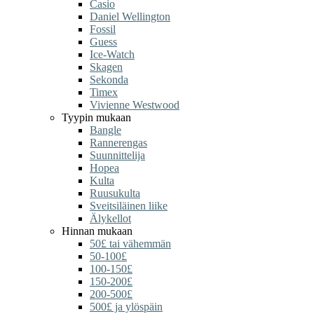
Casio
Daniel Wellington
Fossil
Guess
Ice-Watch
Skagen
Sekonda
Timex
Vivienne Westwood
Tyypin mukaan
Bangle
Rannerengas
Suunnittelija
Hopea
Kulta
Ruusukulta
Sveitsiläinen liike
Älykellot
Hinnan mukaan
50£ tai vähemmän
50-100£
100-150£
150-200£
200-500£
500£ ja ylöspäin