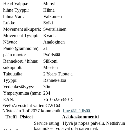
Head Vaippa:
Muovi
hihna Tyyppi:
Hihna
hihna Väri:
Valkoinen
Lukko:
Solki
Movement alkuperä:
Sveitsiläinen
Movement Tyyppi:
Kvartsi
Näyttö:
Analoginen
Paino (grammoina):
21
pään muoto:
Pyöristää
Rannekoru / hihna:
Silikoni
sukupuoli:
Miesten
Takuuaika:
2 Years Tuottaja
Tyyppi:
Rannekelloa
Vedenkestävyys:
30m
Ympärysmitta (mm):
234
EAN:
7610522634015
Feefo
Arvostelut varten GW164
Näytetään 1 of 2077 kommentit.
Lue täältä lisää.
Treffi
Pisteet
Asiakaskommentti
Service rating : Hyvä ja nopea palvelu. Nettisivun
käännökset voisivat olla paremmat.