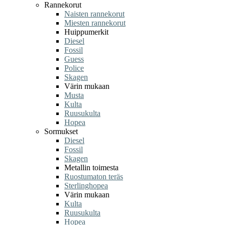
Rannekorut
Naisten rannekorut
Miesten rannekorut
Huippumerkit
Diesel
Fossil
Guess
Police
Skagen
Värin mukaan
Musta
Kulta
Ruusukulta
Hopea
Sormukset
Diesel
Fossil
Skagen
Metallin toimesta
Ruostumaton teräs
Sterlinghopea
Värin mukaan
Kulta
Ruusukulta
Hopea