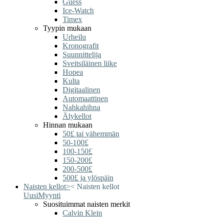
Guess
Ice-Watch
Timex
Tyypin mukaan
Urheilu
Kronografit
Suunnittelija
Sveitsiläinen liike
Hopea
Kulta
Digitaalinen
Automaattinen
Nahkahihna
Älykellot
Hinnan mukaan
50£ tai vähemmän
50-100£
100-150£
150-200£
200-500£
500£ ja ylöspäin
Naisten kellot
>
<
Naisten kellot
Uusi
Myynti
Suosituimmat naisten merkit
Calvin Klein