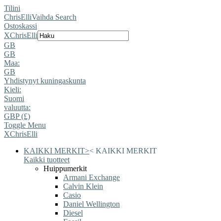
Tilini
ChrisElli
Vaihda Search
Ostoskassi
X
ChrisElli
GB
GB
Maa:
GB
Yhdistynyt kuningaskunta
Kieli:
Suomi
valuutta:
GBP (£)
Toggle Menu
X
ChrisElli
KAIKKI MERKIT
>
<
KAIKKI MERKIT
Kaikki tuotteet
Huippumerkit
Armani Exchange
Calvin Klein
Casio
Daniel Wellington
Diesel