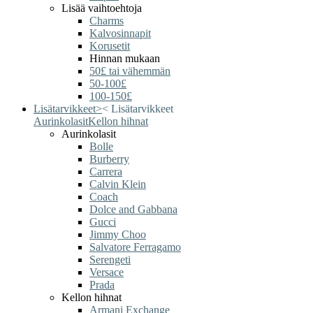
Lisää vaihtoehtoja
Charms
Kalvosinnapit
Korusetit
Hinnan mukaan
50£ tai vähemmän
50-100£
100-150£
Lisätarvikkeet
>
<
Lisätarvikkeet
Aurinkolasit
Kellon hihnat
Aurinkolasit
Bolle
Burberry
Carrera
Calvin Klein
Coach
Dolce and Gabbana
Gucci
Jimmy Choo
Salvatore Ferragamo
Serengeti
Versace
Prada
Kellon hihnat
Armani Exchange