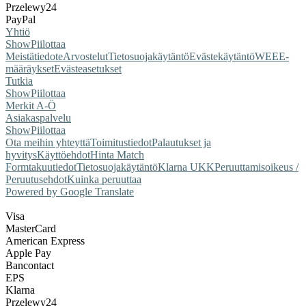
Przelewy24
PayPal
Yhtiö
Show
Piilottaa
Meistä
tiedote
Arvostelut
Tietosuojakäytäntö
Evästekäytäntö
WEEE-
määräykset
Evästeasetukset
Tutkia
Show
Piilottaa
Merkit A-Ö
Asiakaspalvelu
Show
Piilottaa
Ota meihin yhteyttä
Toimitustiedot
Palautukset ja
hyvitys
Käyttöehdot
Hinta Match
Form
takuutiedot
Tietosuojakäytäntö
Klarna UKK
Peruuttamisoikeus /
Peruutusehdot
Kuinka peruuttaa
Powered by Google Translate
Visa
MasterCard
American Express
Apple Pay
Bancontact
EPS
Klarna
Przelewy24