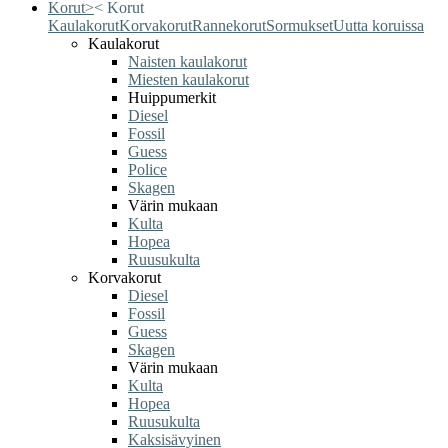
Korut
>
<
Korut
Kaulakorut
Korvakorut
Rannekorut
Sormukset
Uutta koruissa
Kaulakorut
Naisten kaulakorut
Miesten kaulakorut
Huippumerkit
Diesel
Fossil
Guess
Police
Skagen
Värin mukaan
Kulta
Hopea
Ruusukulta
Korvakorut
Diesel
Fossil
Guess
Skagen
Värin mukaan
Kulta
Hopea
Ruusukulta
Kaksisävyinen