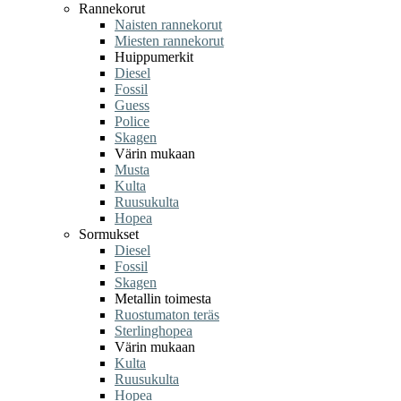
Rannekorut
Naisten rannekorut
Miesten rannekorut
Huippumerkit
Diesel
Fossil
Guess
Police
Skagen
Värin mukaan
Musta
Kulta
Ruusukulta
Hopea
Sormukset
Diesel
Fossil
Skagen
Metallin toimesta
Ruostumaton teräs
Sterlinghopea
Värin mukaan
Kulta
Ruusukulta
Hopea