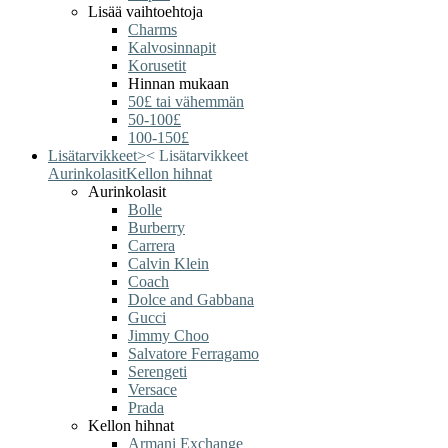
Lisää vaihtoehtoja
Charms
Kalvosinnapit
Korusetit
Hinnan mukaan
50£ tai vähemmän
50-100£
100-150£
Lisätarvikkeet
>
<
Lisätarvikkeet
Aurinkolasit
Kellon hihnat
Aurinkolasit
Bolle
Burberry
Carrera
Calvin Klein
Coach
Dolce and Gabbana
Gucci
Jimmy Choo
Salvatore Ferragamo
Serengeti
Versace
Prada
Kellon hihnat
Armani Exchange