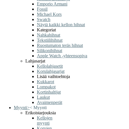
Emporio Armani
Fossil
Michael Kors
Swatch
Näytä kaikki kellon hihnat
Kategoriat
Nahkahihnat
Tekstiilihihnat
Ruostumaton teräs hihnat
Silikonihihnat
Apple Watch -yhteensopiva
Lahjasarjat
Kellolahjasetit
Korulahjasarjat
Lisää vaihtoehtoja
Kukkarot
Lompakot
Kortinhaltijat
Laukut
Avaimenperät
Myynti
>
<
Myynti
Erikoistarjouksia
Kellojen
myynti
Korujen