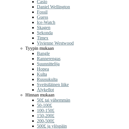
Casio
Daniel Wellington
Fossil
Guess
Ice-Watch
Skagen
Sekonda
Timex
Vivienne Westwood
Tyypin mukaan
Bangle
Rannerengas
Suunnittelija
Hopea
Kulta
Ruusukulta
Sveitsiläinen liike
Älykellot
Hinnan mukaan
50£ tai vähemmän
50-100£
100-150£
150-200£
200-500£
500£ ja ylöspäin