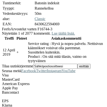
Tuntimerkit:
Batonin indeksit
Tyyppi:
Rannekelloa
Vedenkestävyys:
50m
alue:
Classic
EAN:
8430622594069
Feefo
Arvostelut varten F16744-3
Näytetään 1 of 2077 kommentit.
Lue täältä lisää.
Treffi
Pisteet
Asiakaskommentti
Service rating : Hyvä ja nopea palvelu. Nettisivun
käännökset voisivat olla paremmat.
12 April
+
Suosittelen kuitenkin.
2019
Product : On sitä mitä tilasin, vaimo on
tyytyväinen
Tilaa uutiskirjeemme
Seuraa meitä
Facebook
Twitter
Instagram
YouTube
Visa
MasterCard
American Express
Apple Pay
Bancontact
EPS
Klarna