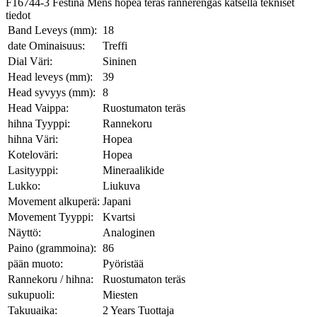
F16744-3 Festina Mens hopea teräs rannerengas katsella tekniset
tiedot
Band Leveys (mm):
18
date Ominaisuus:
Treffi
Dial Väri:
Sininen
Head leveys (mm):
39
Head syvyys (mm):
8
Head Vaippa:
Ruostumaton teräs
hihna Tyyppi:
Rannekoru
hihna Väri:
Hopea
Koteloväri:
Hopea
Lasityyppi:
Mineraalikide
Lukko:
Liukuva
Movement alkuperä:
Japani
Movement Tyyppi:
Kvartsi
Näyttö:
Analoginen
Paino (grammoina):
86
pään muoto:
Pyöristää
Rannekoru / hihna:
Ruostumaton teräs
sukupuoli:
Miesten
Takuuaika:
2 Years Tuottaja