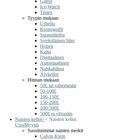
Guess
Ice-Watch
Timex
Tyypin mukaan
Urheilu
Kronografit
Suunnittelija
Sveitsiläinen liike
Hopea
Kulta
Digitaalinen
Automaattinen
Nahkahihna
Älykellot
Hinnan mukaan
50£ tai vähemmän
50-100£
100-150£
150-200£
200-500£
500£ ja ylöspäin
Naisten kellot
>
<
Naisten kellot
Uusi
Myynti
Suosituimmat naisten merkit
Calvin Klein