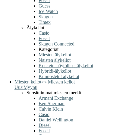
Fossil
Guess
Ice-Watch
Skagen
Timex
Älykellot
Casio
Fossil
Skagen Connected
Kategoriat
Miesten älykellot
Naisten älykellot
Kosketusnäytölliset älykellot
Hybridi-älykellot
Kunnostetut älykellot
Miesten kellot
>
<
Miesten kellot
Uusi
Myynti
Suosituimmat miesten merkit
Armani Exchange
Ben Sherman
Calvin Klein
Casio
Daniel Wellington
Diesel
Fossil