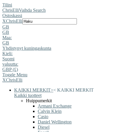
Tilini
ChrisElli
Vaihda Search
Ostoskassi
X
ChrisElli
GB
GB
Maa:
GB
Yhdistynyt kuningaskunta
Kieli:
Suomi
valuutta:
GBP (£)
Toggle Menu
X
ChrisElli
KAIKKI MERKIT
>
<
KAIKKI MERKIT
Kaikki tuotteet
Huippumerkit
Armani Exchange
Calvin Klein
Casio
Daniel Wellington
Diesel