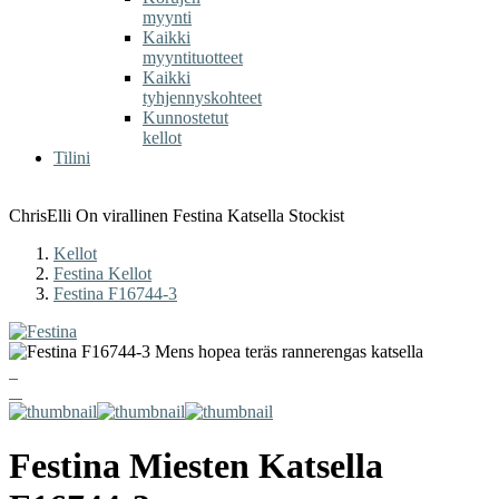
myynti
Kaikki
myyntituotteet
Kaikki
tyhjennyskohteet
Kunnostetut
kellot
Tilini
ChrisElli On virallinen Festina Katsella Stockist
Kellot
Festina Kellot
Festina F16744-3
Festina
Miesten Katsella