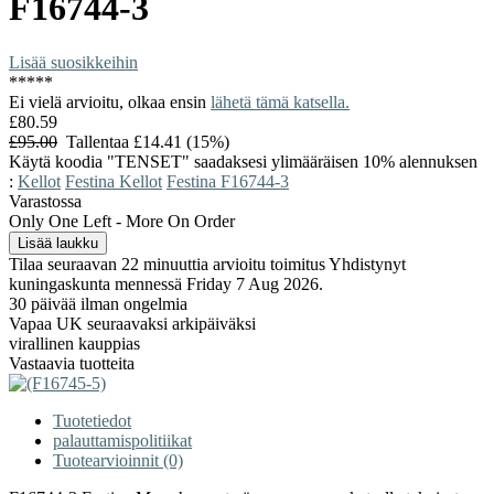
F16744-3
Lisää suosikkeihin
*
*
*
*
*
Ei vielä arvioitu, olkaa ensin
lähetä tämä katsella.
£80.59
£95.00
Tallentaa £14.41 (15%)
Käytä koodia "TENSET" saadaksesi ylimääräisen 10% alennuksen
:
Kellot
Festina Kellot
Festina F16744-3
Varastossa
Only One Left - More On Order
Tilaa seuraavan 22 minuuttia arvioitu toimitus Yhdistynyt
kuningaskunta mennessä Friday 7 Aug 2026.
30 päivää ilman ongelmia
Vapaa UK seuraavaksi arkipäiväksi
virallinen kauppias
Vastaavia tuotteita
Tuotetiedot
palauttamispolitiikat
Tuotearvioinnit (0)