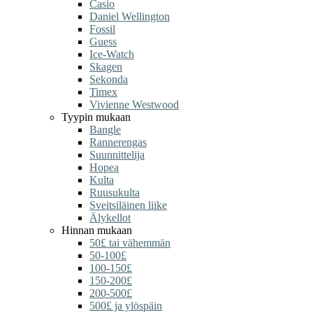
Casio
Daniel Wellington
Fossil
Guess
Ice-Watch
Skagen
Sekonda
Timex
Vivienne Westwood
Tyypin mukaan
Bangle
Rannerengas
Suunnittelija
Hopea
Kulta
Ruusukulta
Sveitsiläinen liike
Älykellot
Hinnan mukaan
50£ tai vähemmän
50-100£
100-150£
150-200£
200-500£
500£ ja ylöspäin