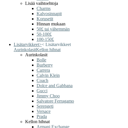
Lisää vaihtoehtoja
Charms
Kalvosinnapit
Korusetit
Hinnan mukaan
50£ tai vähemmän
50-100£
100-150£
Lisätarvikkeet
>
<
Lisätarvikkeet
Aurinkolasit
Kellon hihnat
Aurinkolasit
Bolle
Burberry
Carrera
Calvin Klein
Coach
Dolce and Gabbana
Gucci
Jimmy Choo
Salvatore Ferragamo
Serengeti
Versace
Prada
Kellon hihnat
Armani Exchange