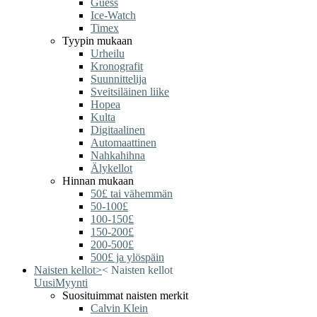
Guess
Ice-Watch
Timex
Tyypin mukaan
Urheilu
Kronografit
Suunnittelija
Sveitsiläinen liike
Hopea
Kulta
Digitaalinen
Automaattinen
Nahkahihna
Älykellot
Hinnan mukaan
50£ tai vähemmän
50-100£
100-150£
150-200£
200-500£
500£ ja ylöspäin
Naisten kellot
>
<
Naisten kellot
Uusi
Myynti
Suosituimmat naisten merkit
Calvin Klein