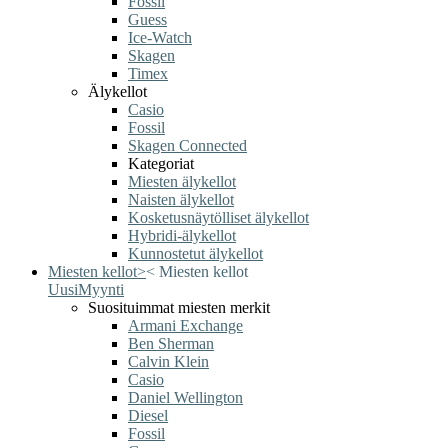
Fossil
Guess
Ice-Watch
Skagen
Timex
Älykellot
Casio
Fossil
Skagen Connected
Kategoriat
Miesten älykellot
Naisten älykellot
Kosketusnäytölliset älykellot
Hybridi-älykellot
Kunnostetut älykellot
Miesten kellot
>
<
Miesten kellot
Uusi
Myynti
Suosituimmat miesten merkit
Armani Exchange
Ben Sherman
Calvin Klein
Casio
Daniel Wellington
Diesel
Fossil