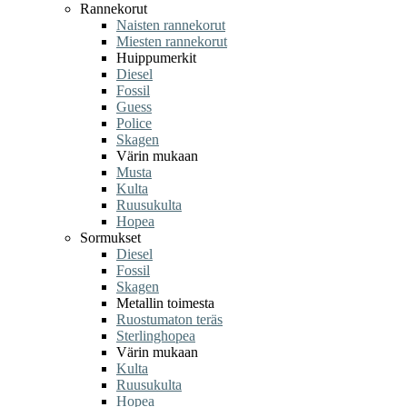
Rannekorut
Naisten rannekorut
Miesten rannekorut
Huippumerkit
Diesel
Fossil
Guess
Police
Skagen
Värin mukaan
Musta
Kulta
Ruusukulta
Hopea
Sormukset
Diesel
Fossil
Skagen
Metallin toimesta
Ruostumaton teräs
Sterlinghopea
Värin mukaan
Kulta
Ruusukulta
Hopea