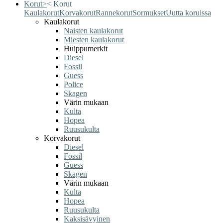
Korut
>
<
Korut
Kaulakorut
Korvakorut
Rannekorut
Sormukset
Uutta koruissa
Kaulakorut
Naisten kaulakorut
Miesten kaulakorut
Huippumerkit
Diesel
Fossil
Guess
Police
Skagen
Värin mukaan
Kulta
Hopea
Ruusukulta
Korvakorut
Diesel
Fossil
Guess
Skagen
Värin mukaan
Kulta
Hopea
Ruusukulta
Kaksisävyinen