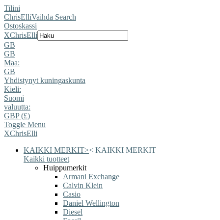
Tilini
ChrisElli
Vaihda Search
Ostoskassi
X
ChrisElli
GB
GB
Maa:
GB
Yhdistynyt kuningaskunta
Kieli:
Suomi
valuutta:
GBP (£)
Toggle Menu
X
ChrisElli
KAIKKI MERKIT
>
<
KAIKKI MERKIT
Kaikki tuotteet
Huippumerkit
Armani Exchange
Calvin Klein
Casio
Daniel Wellington
Diesel