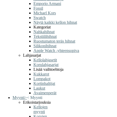
Emporio Armani
Fossil
Michael Kors
Swatch
Näytä kaikki kellon hihnat
Kategoriat
Nahkahihnat
Tekstiilihihnat
Ruostumaton teräs hihnat
Silikonihihnat
Apple Watch -yhteensopiva
Lahjasarjat
Kellolahjasetit
Korulahjasarjat
Lisää vaihtoehtoja
Kukkarot
Lompakot
Kortinhaltijat
Laukut
Avaimenperät
Myynti
>
<
Myynti
Erikoistarjouksia
Kellojen
myynti
Korujen