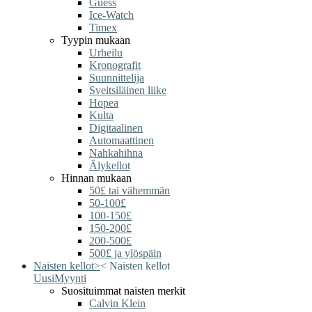
Guess
Ice-Watch
Timex
Tyypin mukaan
Urheilu
Kronografit
Suunnittelija
Sveitsiläinen liike
Hopea
Kulta
Digitaalinen
Automaattinen
Nahkahihna
Älykellot
Hinnan mukaan
50£ tai vähemmän
50-100£
100-150£
150-200£
200-500£
500£ ja ylöspäin
Naisten kellot
>
<
Naisten kellot
Uusi
Myynti
Suosituimmat naisten merkit
Calvin Klein