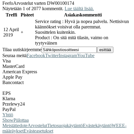
Feefo
Arvostelut varten DW00100174
Näytetään 1 of 2077 kommentit.
Lue täältä lisää.
Treffi
Pisteet
Asiakaskommentti
Service rating : Hyvä ja nopea palvelu. Nettisivun
käännökset voisivat olla paremmat.
12 April
+
Suosittelen kuitenkin.
2019
Product : On sitä mitä tilasin, vaimo on
tyytyväinen
Tilaa uutiskirjeemme
Seuraa meitä
Facebook
Twitter
Instagram
YouTube
Visa
MasterCard
American Express
Apple Pay
Bancontact
EPS
Klarna
Przelewy24
PayPal
Yhtiö
Show
Piilottaa
Meistä
tiedote
Arvostelut
Tietosuojakäytäntö
Evästekäytäntö
WEEE-
määräykset
Evästeasetukset