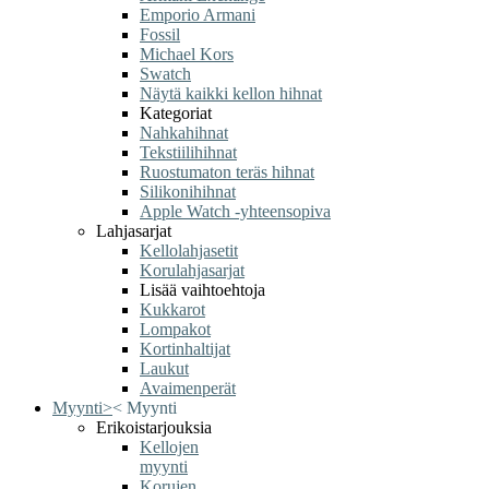
Emporio Armani
Fossil
Michael Kors
Swatch
Näytä kaikki kellon hihnat
Kategoriat
Nahkahihnat
Tekstiilihihnat
Ruostumaton teräs hihnat
Silikonihihnat
Apple Watch -yhteensopiva
Lahjasarjat
Kellolahjasetit
Korulahjasarjat
Lisää vaihtoehtoja
Kukkarot
Lompakot
Kortinhaltijat
Laukut
Avaimenperät
Myynti
>
<
Myynti
Erikoistarjouksia
Kellojen
myynti
Korujen