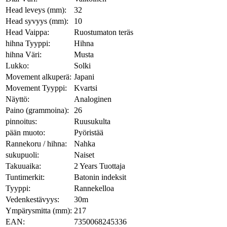
Head leveys (mm):
32
Head syvyys (mm):
10
Head Vaippa:
Ruostumaton teräs
hihna Tyyppi:
Hihna
hihna Väri:
Musta
Lukko:
Solki
Movement alkuperä:
Japani
Movement Tyyppi:
Kvartsi
Näyttö:
Analoginen
Paino (grammoina):
26
pinnoitus:
Ruusukulta
pään muoto:
Pyöristää
Rannekoru / hihna:
Nahka
sukupuoli:
Naiset
Takuuaika:
2 Years Tuottaja
Tuntimerkit:
Batonin indeksit
Tyyppi:
Rannekelloa
Vedenkestävyys:
30m
Ympärysmitta (mm):
217
EAN:
7350068245336