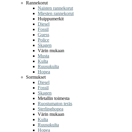
Rannekorut
Naisten rannekorut
Miesten rannekorut
Huippumerkit
Diesel
Fossil
Guess
Police
Skagen
Värin mukaan
Musta
Kulta
Ruusukulta
Hopea
Sormukset
Diesel
Fossil
Skagen
Metallin toimesta
Ruostumaton teräs
Sterlinghopea
Värin mukaan
Kulta
Ruusukulta
Hopea