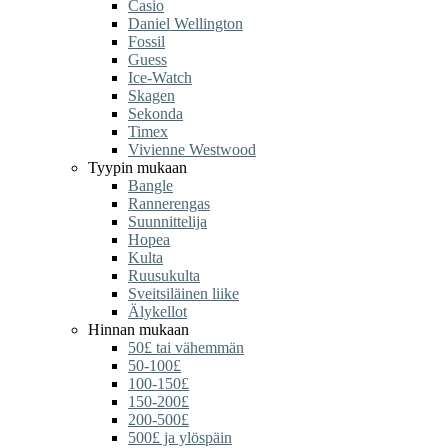
Casio
Daniel Wellington
Fossil
Guess
Ice-Watch
Skagen
Sekonda
Timex
Vivienne Westwood
Tyypin mukaan
Bangle
Rannerengas
Suunnittelija
Hopea
Kulta
Ruusukulta
Sveitsiläinen liike
Älykellot
Hinnan mukaan
50£ tai vähemmän
50-100£
100-150£
150-200£
200-500£
500£ ja ylöspäin