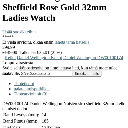
Sheffield Rose Gold 32mm
Ladies Watch
Lisää suosikkeihin
*
*
*
*
*
Ei vielä arvioitu, olkaa ensin
lähetä tämä katsella.
£99.99
£135.00
Tallentaa £35.01 (25%)
:
Kellot
Daniel Wellington Kellot
Daniel Wellington DW00100174
Loppu varastosta
Syötä sähköpostiosoite on ilmoitettava heti, kun tämä tuote tulee
saataville.
Tuotetiedot
palauttamispolitiikat
Tuotearvioinnit (0)
DW00100174
Daniel Wellington
Naisten siro sheffield 32mm -kello
tekniset tiedot
Band Leveys (mm):
14
Band Pituus (mm):
185
Dial Väri:
Valkoinen