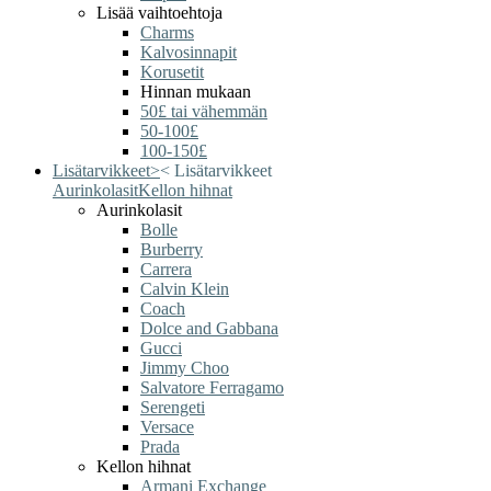
Lisää vaihtoehtoja
Charms
Kalvosinnapit
Korusetit
Hinnan mukaan
50£ tai vähemmän
50-100£
100-150£
Lisätarvikkeet
>
<
Lisätarvikkeet
Aurinkolasit
Kellon hihnat
Aurinkolasit
Bolle
Burberry
Carrera
Calvin Klein
Coach
Dolce and Gabbana
Gucci
Jimmy Choo
Salvatore Ferragamo
Serengeti
Versace
Prada
Kellon hihnat
Armani Exchange