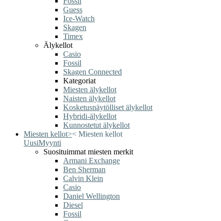
Fossil
Guess
Ice-Watch
Skagen
Timex
Älykellot
Casio
Fossil
Skagen Connected
Kategoriat
Miesten älykellot
Naisten älykellot
Kosketusnäytölliset älykellot
Hybridi-älykellot
Kunnostetut älykellot
Miesten kellot
>
<
Miesten kellot
Uusi
Myynti
Suosituimmat miesten merkit
Armani Exchange
Ben Sherman
Calvin Klein
Casio
Daniel Wellington
Diesel
Fossil