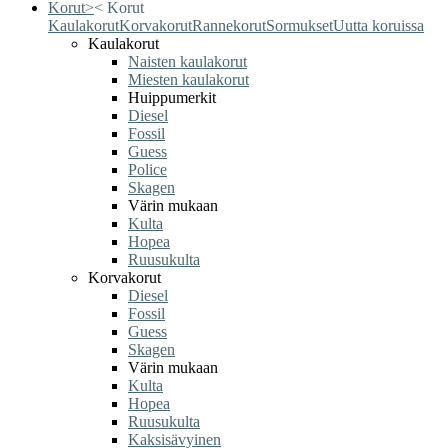
Korut
>
<
Korut
Kaulakorut
Korvakorut
Rannekorut
Sormukset
Uutta koruissa
Kaulakorut
Naisten kaulakorut
Miesten kaulakorut
Huippumerkit
Diesel
Fossil
Guess
Police
Skagen
Värin mukaan
Kulta
Hopea
Ruusukulta
Korvakorut
Diesel
Fossil
Guess
Skagen
Värin mukaan
Kulta
Hopea
Ruusukulta
Kaksisävyinen