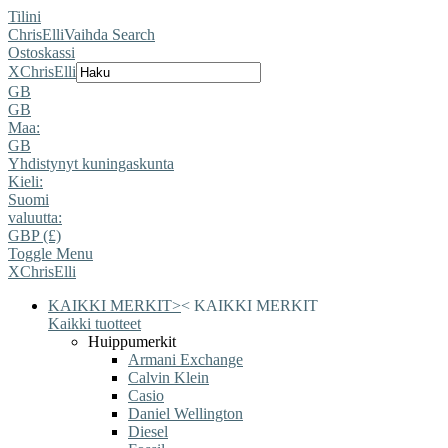
Tilini
ChrisElli
Vaihda Search
Ostoskassi
X
ChrisElli
GB
GB
Maa:
GB
Yhdistynyt kuningaskunta
Kieli:
Suomi
valuutta:
GBP (£)
Toggle Menu
X
ChrisElli
KAIKKI MERKIT
>
<
KAIKKI MERKIT
Kaikki tuotteet
Huippumerkit
Armani Exchange
Calvin Klein
Casio
Daniel Wellington
Diesel