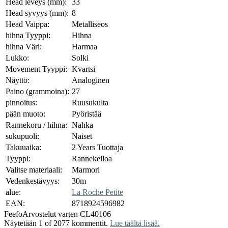
Head leveys (mm):
33
Head syvyys (mm):
8
Head Vaippa:
Metalliseos
hihna Tyyppi:
Hihna
hihna Väri:
Harmaa
Lukko:
Solki
Movement Tyyppi:
Kvartsi
Näyttö:
Analoginen
Paino (grammoina):
27
pinnoitus:
Ruusukulta
pään muoto:
Pyöristää
Rannekoru / hihna:
Nahka
sukupuoli:
Naiset
Takuuaika:
2 Years Tuottaja
Tyyppi:
Rannekelloa
Valitse materiaali:
Marmori
Vedenkestävyys:
30m
alue:
La Roche Petite
EAN:
8718924596982
Feefo
Arvostelut varten CL40106
Näytetään 1 of 2077 kommentit.
Lue täältä lisää.