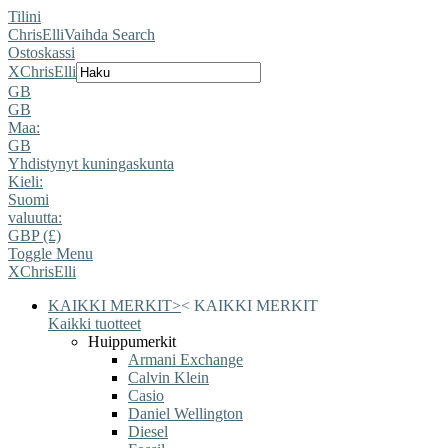
Tilini
ChrisElli
Vaihda Search
Ostoskassi
X
ChrisElli
GB
GB
Maa:
GB
Yhdistynyt kuningaskunta
Kieli:
Suomi
valuutta:
GBP (£)
Toggle Menu
X
ChrisElli
KAIKKI MERKIT
>
<
KAIKKI MERKIT
Kaikki tuotteet
Huippumerkit
Armani Exchange
Calvin Klein
Casio
Daniel Wellington
Diesel