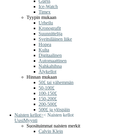
Guess
Ice-Watch
Timex
Tyypin mukaan
Urheilu
Kronografit
Suunnittelija
Sveitsiläinen liike
Hopea
Kulta
Digitaalinen
Automaattinen
Nahkahihna
Älykellot
Hinnan mukaan
50£ tai vähemmän
50-100£
100-150£
150-200£
200-500£
500£ ja ylöspäin
Naisten kellot
>
<
Naisten kellot
Uusi
Myynti
Suosituimmat naisten merkit
Calvin Klein