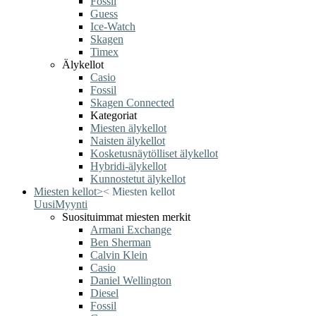
Fossil
Guess
Ice-Watch
Skagen
Timex
Älykellot
Casio
Fossil
Skagen Connected
Kategoriat
Miesten älykellot
Naisten älykellot
Kosketusnäytölliset älykellot
Hybridi-älykellot
Kunnostetut älykellot
Miesten kellot
>
<
Miesten kellot
Uusi
Myynti
Suosituimmat miesten merkit
Armani Exchange
Ben Sherman
Calvin Klein
Casio
Daniel Wellington
Diesel
Fossil