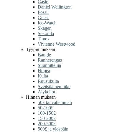
Casio
Daniel Wellington
Fossil
Guess
Ice-Watch
Skagen
Sekonda
Timex
Vivienne Westwood
Tyypin mukaan
Bangle
Rannerengas
Suunnittelija
Hopea
Kulta
Ruusukulta
Sveitsiläinen liike
Älykellot
Hinnan mukaan
50£ tai vähemmän
50-100£
100-150£
150-200£
200-500£
500£ ja ylöspäin