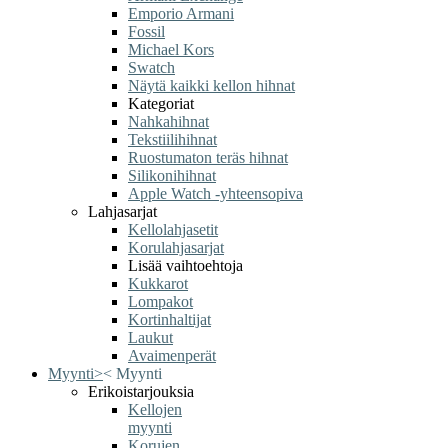
Emporio Armani
Fossil
Michael Kors
Swatch
Näytä kaikki kellon hihnat
Kategoriat
Nahkahihnat
Tekstiilihihnat
Ruostumaton teräs hihnat
Silikonihihnat
Apple Watch -yhteensopiva
Lahjasarjat
Kellolahjasetit
Korulahjasarjat
Lisää vaihtoehtoja
Kukkarot
Lompakot
Kortinhaltijat
Laukut
Avaimenperät
Myynti
>
<
Myynti
Erikoistarjouksia
Kellojen
myynti
Korujen