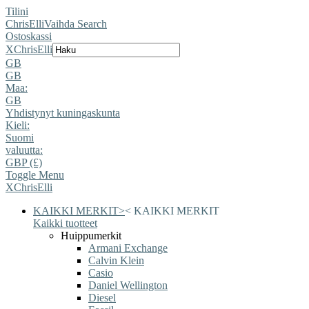
Tilini
ChrisElli
Vaihda Search
Ostoskassi
X
ChrisElli
GB
GB
Maa:
GB
Yhdistynyt kuningaskunta
Kieli:
Suomi
valuutta:
GBP (£)
Toggle Menu
X
ChrisElli
KAIKKI MERKIT
>
<
KAIKKI MERKIT
Kaikki tuotteet
Huippumerkit
Armani Exchange
Calvin Klein
Casio
Daniel Wellington
Diesel