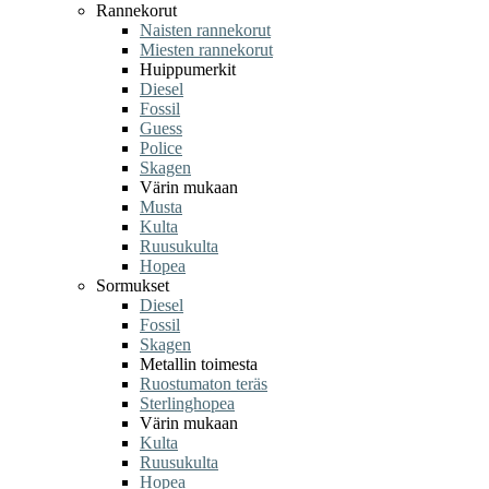
Rannekorut
Naisten rannekorut
Miesten rannekorut
Huippumerkit
Diesel
Fossil
Guess
Police
Skagen
Värin mukaan
Musta
Kulta
Ruusukulta
Hopea
Sormukset
Diesel
Fossil
Skagen
Metallin toimesta
Ruostumaton teräs
Sterlinghopea
Värin mukaan
Kulta
Ruusukulta
Hopea