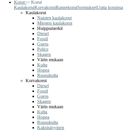
Korut
>
<
Korut
Kaulakorut
Korvakorut
Rannekorut
Sormukset
Uutta koruissa
Kaulakorut
Naisten kaulakorut
Miesten kaulakorut
Huippumerkit
Diesel
Fossil
Guess
Police
Skagen
Värin mukaan
Kulta
Hopea
Ruusukulta
Korvakorut
Diesel
Fossil
Guess
Skagen
Värin mukaan
Kulta
Hopea
Ruusukulta
Kaksisävyinen