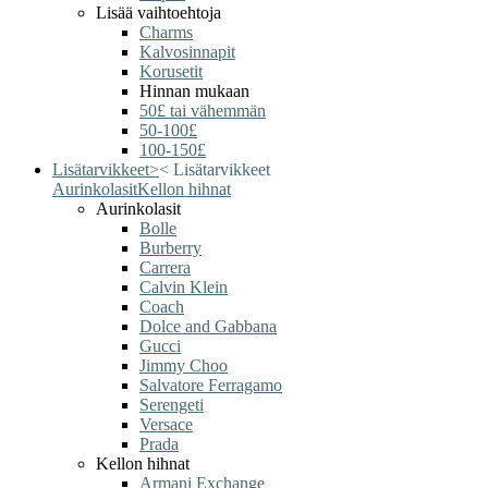
Lisää vaihtoehtoja
Charms
Kalvosinnapit
Korusetit
Hinnan mukaan
50£ tai vähemmän
50-100£
100-150£
Lisätarvikkeet
>
<
Lisätarvikkeet
Aurinkolasit
Kellon hihnat
Aurinkolasit
Bolle
Burberry
Carrera
Calvin Klein
Coach
Dolce and Gabbana
Gucci
Jimmy Choo
Salvatore Ferragamo
Serengeti
Versace
Prada
Kellon hihnat
Armani Exchange