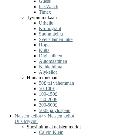
Guess
Ice-Watch
Timex
Tyypin mukaan
Urheilu
Kronografit
Suunnittelija
Sveitsiläinen liike
Hopea
Kulta
Digitaalinen
Automaattinen
Nahkahihna
Älykellot
Hinnan mukaan
50£ tai vähemmän
50-100£
100-150£
150-200£
200-500£
500£ ja ylöspäin
Naisten kellot
>
<
Naisten kellot
Uusi
Myynti
Suosituimmat naisten merkit
Calvin Klein