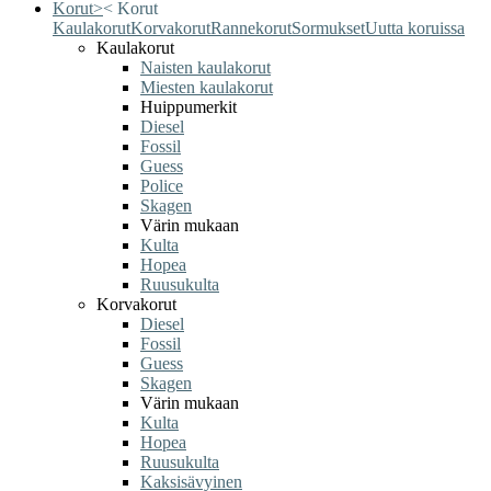
Korut
>
<
Korut
Kaulakorut
Korvakorut
Rannekorut
Sormukset
Uutta koruissa
Kaulakorut
Naisten kaulakorut
Miesten kaulakorut
Huippumerkit
Diesel
Fossil
Guess
Police
Skagen
Värin mukaan
Kulta
Hopea
Ruusukulta
Korvakorut
Diesel
Fossil
Guess
Skagen
Värin mukaan
Kulta
Hopea
Ruusukulta
Kaksisävyinen