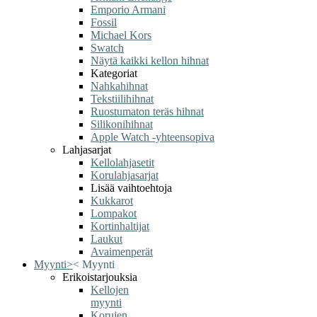
Emporio Armani
Fossil
Michael Kors
Swatch
Näytä kaikki kellon hihnat
Kategoriat
Nahkahihnat
Tekstiilihihnat
Ruostumaton teräs hihnat
Silikonihihnat
Apple Watch -yhteensopiva
Lahjasarjat
Kellolahjasetit
Korulahjasarjat
Lisää vaihtoehtoja
Kukkarot
Lompakot
Kortinhaltijat
Laukut
Avaimenperät
Myynti
>
<
Myynti
Erikoistarjouksia
Kellojen
myynti
Korujen