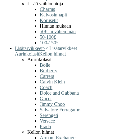
Lisää vaihtoehtoja
Charms
Kalvosinnapit
Korusetit
Hinnan mukaan
50£ tai vähemmän
50-100£
100-150£
Lisätarvikkeet
>
<
Lisätarvikkeet
Aurinkolasit
Kellon hihnat
Aurinkolasit
Bolle
Burberry
Carrera
Calvin Klein
Coach
Dolce and Gabbana
Gucci
Jimmy Choo
Salvatore Ferragamo
Serengeti
Versace
Prada
Kellon hihnat
Armani Exchange