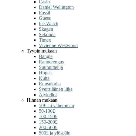
Casio
Daniel Wellington
Fossil
Guess
Ice-Watch
Skagen
Sekonda
Timex
Vivienne Westwood
Tyypin mukaan
Bangle
Rannerengas
Suunnittelija
Hopea
Kulta
Ruusukulta
Sveitsiläinen liike
Älykellot
Hinnan mukaan
50£ tai vähemmän
50-100£
100-150£
150-200£
200-500£
500£ ja ylöspäin