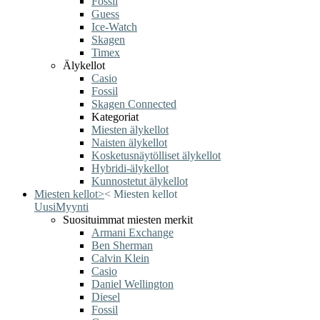
Fossil
Guess
Ice-Watch
Skagen
Timex
Älykellot
Casio
Fossil
Skagen Connected
Kategoriat
Miesten älykellot
Naisten älykellot
Kosketusnäytölliset älykellot
Hybridi-älykellot
Kunnostetut älykellot
Miesten kellot
>
<
Miesten kellot
Uusi
Myynti
Suosituimmat miesten merkit
Armani Exchange
Ben Sherman
Calvin Klein
Casio
Daniel Wellington
Diesel
Fossil