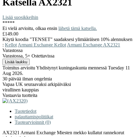
Katsella
AX2321
Lisää suosikkeihin
*
*
*
*
*
Ei vielä arvioitu, olkaa ensin
lähetä tämä katsella.
£149.00
Käytä koodia "TENSET" saadaksesi ylimääräisen 10% alennuksen
:
Kellot
Armani Exchange Kellot
Armani Exchange AX2321
Varastossa
Varastossa, 5+ Ostettavissa
Toimitus arvioitu Yhdistynyt kuningaskunta mennessä Tuesday 11
Aug 2026.
30 päivää ilman ongelmia
Vapaa UK seuraavaksi arkipäiväksi
virallinen kauppias
Vastaavia tuotteita
Tuotetiedot
palauttamispolitiikat
Tuotearvioinnit (0)
AX2321 Armani Exchange Miesten mekko kullatut rannekorut