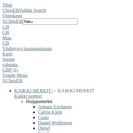
Tilini
ChrisElli
Vaihda Search
Ostoskassi
X
ChrisElli
GB
GB
Maa:
GB
Yhdistynyt kuningaskunta
Kieli:
Suomi
valuutta:
GBP (£)
Toggle Menu
X
ChrisElli
KAIKKI MERKIT
>
<
KAIKKI MERKIT
Kaikki tuotteet
Huippumerkit
Armani Exchange
Calvin Klein
Casio
Daniel Wellington
Diesel