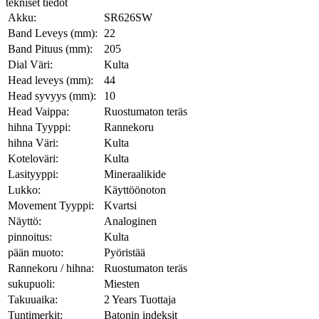
tekniset tiedot
Akku:
SR626SW
Band Leveys (mm):
22
Band Pituus (mm):
205
Dial Väri:
Kulta
Head leveys (mm):
44
Head syvyys (mm):
10
Head Vaippa:
Ruostumaton teräs
hihna Tyyppi:
Rannekoru
hihna Väri:
Kulta
Koteloväri:
Kulta
Lasityyppi:
Mineraalikide
Lukko:
Käyttöönoton
Movement Tyyppi:
Kvartsi
Näyttö:
Analoginen
pinnoitus:
Kulta
pään muoto:
Pyöristää
Rannekoru / hihna:
Ruostumaton teräs
sukupuoli:
Miesten
Takuuaika:
2 Years Tuottaja
Tuntimerkit:
Batonin indeksit