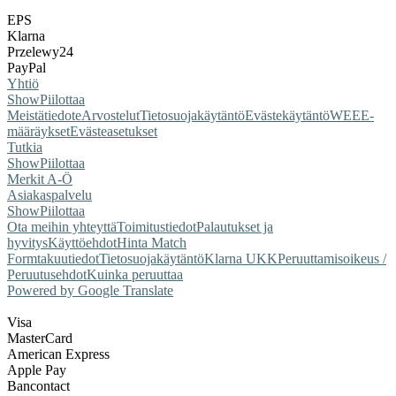
EPS
Klarna
Przelewy24
PayPal
Yhtiö
Show
Piilottaa
Meistä
tiedote
Arvostelut
Tietosuojakäytäntö
Evästekäytäntö
WEEE-
määräykset
Evästeasetukset
Tutkia
Show
Piilottaa
Merkit A-Ö
Asiakaspalvelu
Show
Piilottaa
Ota meihin yhteyttä
Toimitustiedot
Palautukset ja
hyvitys
Käyttöehdot
Hinta Match
Form
takuutiedot
Tietosuojakäytäntö
Klarna UKK
Peruuttamisoikeus /
Peruutusehdot
Kuinka peruuttaa
Powered by Google Translate
Visa
MasterCard
American Express
Apple Pay
Bancontact