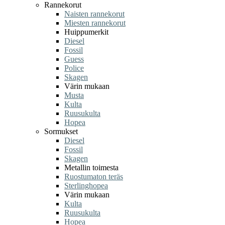
Rannekorut
Naisten rannekorut
Miesten rannekorut
Huippumerkit
Diesel
Fossil
Guess
Police
Skagen
Värin mukaan
Musta
Kulta
Ruusukulta
Hopea
Sormukset
Diesel
Fossil
Skagen
Metallin toimesta
Ruostumaton teräs
Sterlinghopea
Värin mukaan
Kulta
Ruusukulta
Hopea