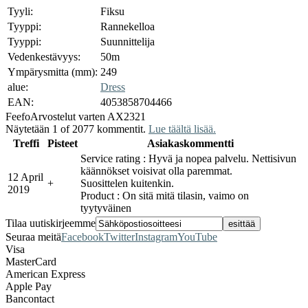
Tyyli:
Fiksu
Tyyppi:
Rannekelloa
Tyyppi:
Suunnittelija
Vedenkestävyys:
50m
Ympärysmitta (mm):
249
alue:
Dress
EAN:
4053858704466
Feefo
Arvostelut varten AX2321
Näytetään 1 of 2077 kommentit.
Lue täältä lisää.
Treffi
Pisteet
Asiakaskommentti
Service rating : Hyvä ja nopea palvelu. Nettisivun
käännökset voisivat olla paremmat.
12 April
+
Suosittelen kuitenkin.
2019
Product : On sitä mitä tilasin, vaimo on
tyytyväinen
Tilaa uutiskirjeemme
Seuraa meitä
Facebook
Twitter
Instagram
YouTube
Visa
MasterCard
American Express
Apple Pay
Bancontact