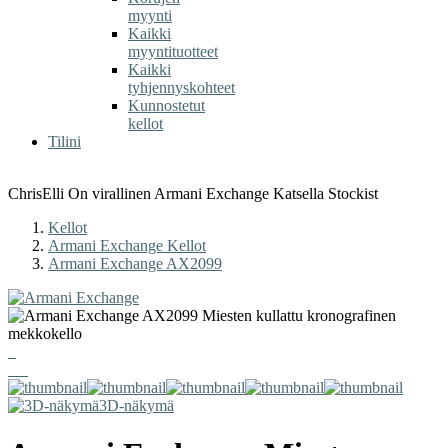
myynti
Kaikki
myyntituotteet
Kaikki
tyhjennyskohteet
Kunnostetut
kellot
Tilini
ChrisElli On virallinen Armani Exchange Katsella Stockist
Kellot
Armani Exchange Kellot
Armani Exchange AX2099
3D-näkymä