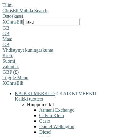
Tilini
ChrisElli
Vaihda Search
Ostoskassi
X
ChrisElli
GB
GB
Maa:
GB
Yhdistynyt kuningaskunta
Kieli:
Suomi
valuutta:
GBP (£)
Toggle Menu
X
ChrisElli
KAIKKI MERKIT
>
<
KAIKKI MERKIT
Kaikki tuotteet
Huippumerkit
Armani Exchange
Calvin Klein
Casio
Daniel Wellington
Diesel