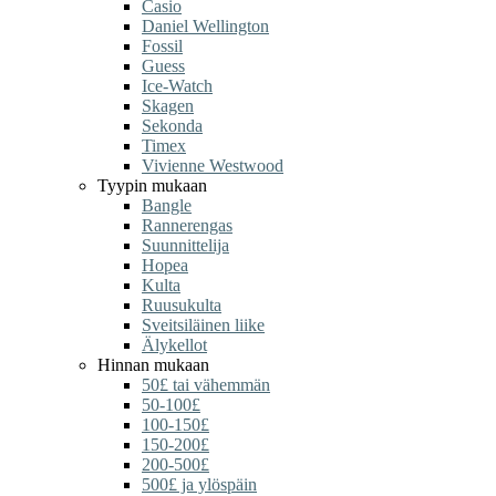
Casio
Daniel Wellington
Fossil
Guess
Ice-Watch
Skagen
Sekonda
Timex
Vivienne Westwood
Tyypin mukaan
Bangle
Rannerengas
Suunnittelija
Hopea
Kulta
Ruusukulta
Sveitsiläinen liike
Älykellot
Hinnan mukaan
50£ tai vähemmän
50-100£
100-150£
150-200£
200-500£
500£ ja ylöspäin