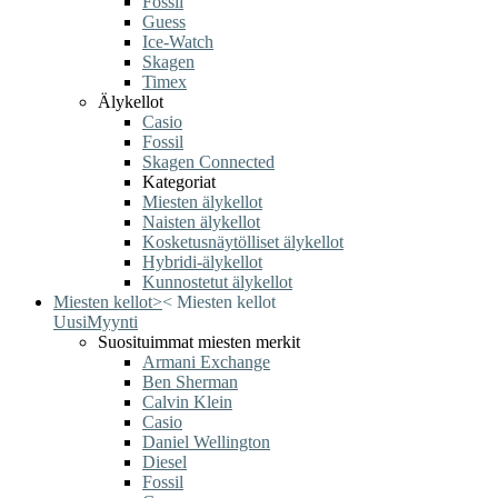
Fossil
Guess
Ice-Watch
Skagen
Timex
Älykellot
Casio
Fossil
Skagen Connected
Kategoriat
Miesten älykellot
Naisten älykellot
Kosketusnäytölliset älykellot
Hybridi-älykellot
Kunnostetut älykellot
Miesten kellot
>
<
Miesten kellot
Uusi
Myynti
Suosituimmat miesten merkit
Armani Exchange
Ben Sherman
Calvin Klein
Casio
Daniel Wellington
Diesel
Fossil