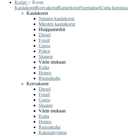
Korut
>
<
Korut
Kaulakorut
Korvakorut
Rannekorut
Sormukset
Uutta koruissa
Kaulakorut
Naisten kaulakorut
Miesten kaulakorut
Huippumerkit
Diesel
Fossil
Guess
Police
Skagen
Värin mukaan
Kulta
Hopea
Ruusukulta
Korvakorut
Diesel
Fossil
Guess
Skagen
Värin mukaan
Kulta
Hopea
Ruusukulta
Kaksisävyinen