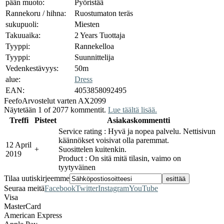
pään muoto:
Pyöristää
Rannekoru / hihna:
Ruostumaton teräs
sukupuoli:
Miesten
Takuuaika:
2 Years Tuottaja
Tyyppi:
Rannekelloa
Tyyppi:
Suunnittelija
Vedenkestävyys:
50m
alue:
Dress
EAN:
4053858092495
Feefo
Arvostelut varten AX2099
Näytetään 1 of 2077 kommentit.
Lue täältä lisää.
Treffi
Pisteet
Asiakaskommentti
Service rating : Hyvä ja nopea palvelu. Nettisivun
käännökset voisivat olla paremmat.
12 April
+
Suosittelen kuitenkin.
2019
Product : On sitä mitä tilasin, vaimo on
tyytyväinen
Tilaa uutiskirjeemme
Seuraa meitä
Facebook
Twitter
Instagram
YouTube
Visa
MasterCard
American Express