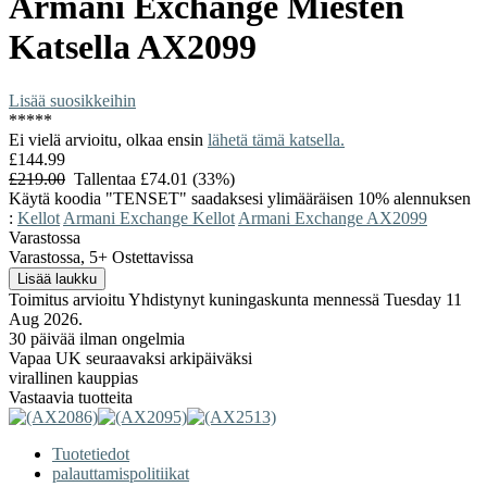
Armani Exchange
Miesten
Katsella
AX2099
Lisää suosikkeihin
*
*
*
*
*
Ei vielä arvioitu, olkaa ensin
lähetä tämä katsella.
£144.99
£219.00
Tallentaa £74.01 (33%)
Käytä koodia "TENSET" saadaksesi ylimääräisen 10% alennuksen
:
Kellot
Armani Exchange Kellot
Armani Exchange AX2099
Varastossa
Varastossa, 5+ Ostettavissa
Toimitus arvioitu Yhdistynyt kuningaskunta mennessä Tuesday 11
Aug 2026.
30 päivää ilman ongelmia
Vapaa UK seuraavaksi arkipäiväksi
virallinen kauppias
Vastaavia tuotteita
Tuotetiedot
palauttamispolitiikat