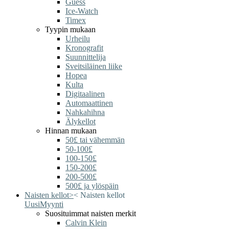
Guess
Ice-Watch
Timex
Tyypin mukaan
Urheilu
Kronografit
Suunnittelija
Sveitsiläinen liike
Hopea
Kulta
Digitaalinen
Automaattinen
Nahkahihna
Älykellot
Hinnan mukaan
50£ tai vähemmän
50-100£
100-150£
150-200£
200-500£
500£ ja ylöspäin
Naisten kellot
>
<
Naisten kellot
Uusi
Myynti
Suosituimmat naisten merkit
Calvin Klein