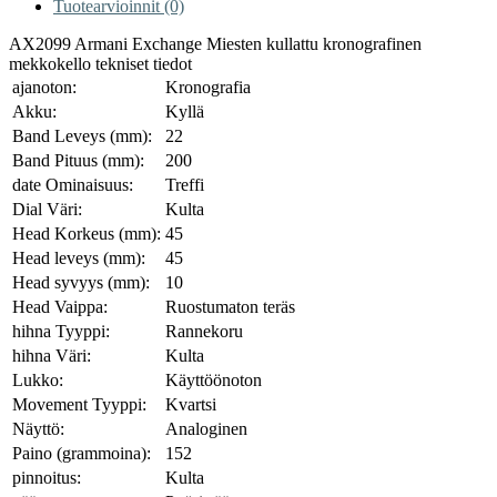
Tuotearvioinnit (0)
AX2099 Armani Exchange Miesten kullattu kronografinen
mekkokello tekniset tiedot
ajanoton:
Kronografia
Akku:
Kyllä
Band Leveys (mm):
22
Band Pituus (mm):
200
date Ominaisuus:
Treffi
Dial Väri:
Kulta
Head Korkeus (mm):
45
Head leveys (mm):
45
Head syvyys (mm):
10
Head Vaippa:
Ruostumaton teräs
hihna Tyyppi:
Rannekoru
hihna Väri:
Kulta
Lukko:
Käyttöönoton
Movement Tyyppi:
Kvartsi
Näyttö:
Analoginen
Paino (grammoina):
152
pinnoitus:
Kulta