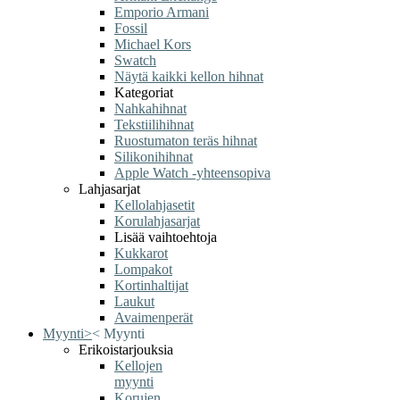
Emporio Armani
Fossil
Michael Kors
Swatch
Näytä kaikki kellon hihnat
Kategoriat
Nahkahihnat
Tekstiilihihnat
Ruostumaton teräs hihnat
Silikonihihnat
Apple Watch -yhteensopiva
Lahjasarjat
Kellolahjasetit
Korulahjasarjat
Lisää vaihtoehtoja
Kukkarot
Lompakot
Kortinhaltijat
Laukut
Avaimenperät
Myynti
>
<
Myynti
Erikoistarjouksia
Kellojen
myynti
Korujen