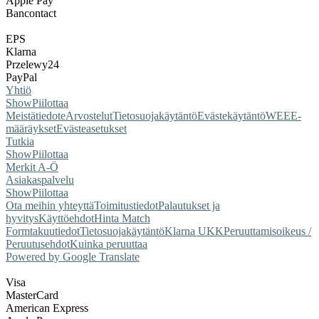
Apple Pay
Bancontact
EPS
Klarna
Przelewy24
PayPal
Yhtiö
Show
Piilottaa
Meistä
tiedote
Arvostelut
Tietosuojakäytäntö
Evästekäytäntö
WEEE-
määräykset
Evästeasetukset
Tutkia
Show
Piilottaa
Merkit A-Ö
Asiakaspalvelu
Show
Piilottaa
Ota meihin yhteyttä
Toimitustiedot
Palautukset ja
hyvitys
Käyttöehdot
Hinta Match
Form
takuutiedot
Tietosuojakäytäntö
Klarna UKK
Peruuttamisoikeus /
Peruutusehdot
Kuinka peruuttaa
Powered by Google Translate
Visa
MasterCard
American Express