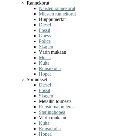
Rannekorut
Naisten rannekorut
Miesten rannekorut
Huippumerkit
Diesel
Fossil
Guess
Police
Skagen
Värin mukaan
Musta
Kulta
Ruusukulta
Hopea
Sormukset
Diesel
Fossil
Skagen
Metallin toimesta
Ruostumaton teräs
Sterlinghopea
Värin mukaan
Kulta
Ruusukulta
Hopea