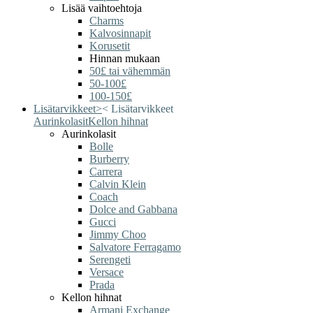
Lisää vaihtoehtoja
Charms
Kalvosinnapit
Korusetit
Hinnan mukaan
50£ tai vähemmän
50-100£
100-150£
Lisätarvikkeet
>
<
Lisätarvikkeet
Aurinkolasit
Kellon hihnat
Aurinkolasit
Bolle
Burberry
Carrera
Calvin Klein
Coach
Dolce and Gabbana
Gucci
Jimmy Choo
Salvatore Ferragamo
Serengeti
Versace
Prada
Kellon hihnat
Armani Exchange