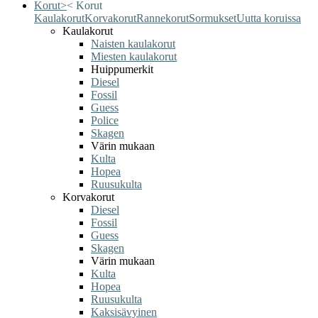
Korut
>
<
Korut
Kaulakorut
Korvakorut
Rannekorut
Sormukset
Uutta koruissa
Kaulakorut
Naisten kaulakorut
Miesten kaulakorut
Huippumerkit
Diesel
Fossil
Guess
Police
Skagen
Värin mukaan
Kulta
Hopea
Ruusukulta
Korvakorut
Diesel
Fossil
Guess
Skagen
Värin mukaan
Kulta
Hopea
Ruusukulta
Kaksisävyinen