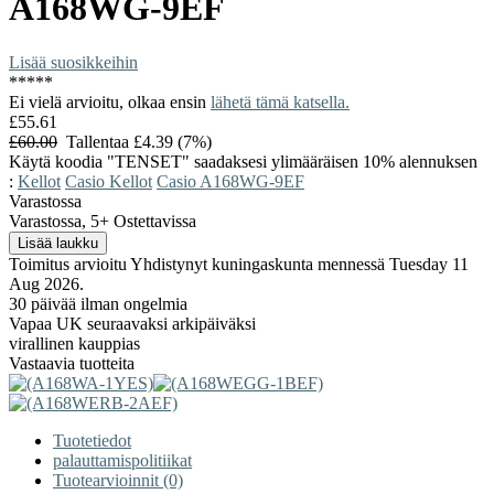
A168WG-9EF
Lisää suosikkeihin
*
*
*
*
*
Ei vielä arvioitu, olkaa ensin
lähetä tämä katsella.
£55.61
£60.00
Tallentaa £4.39 (7%)
Käytä koodia "TENSET" saadaksesi ylimääräisen 10% alennuksen
:
Kellot
Casio Kellot
Casio A168WG-9EF
Varastossa
Varastossa, 5+ Ostettavissa
Toimitus arvioitu Yhdistynyt kuningaskunta mennessä Tuesday 11
Aug 2026.
30 päivää ilman ongelmia
Vapaa UK seuraavaksi arkipäiväksi
virallinen kauppias
Vastaavia tuotteita
Tuotetiedot
palauttamispolitiikat
Tuotearvioinnit (0)