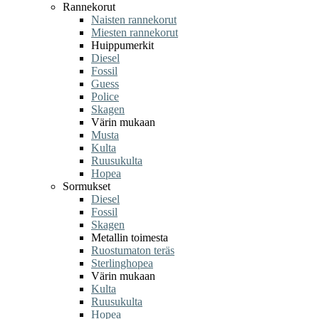
Rannekorut
Naisten rannekorut
Miesten rannekorut
Huippumerkit
Diesel
Fossil
Guess
Police
Skagen
Värin mukaan
Musta
Kulta
Ruusukulta
Hopea
Sormukset
Diesel
Fossil
Skagen
Metallin toimesta
Ruostumaton teräs
Sterlinghopea
Värin mukaan
Kulta
Ruusukulta
Hopea