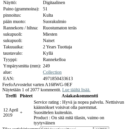
Näyttö:
Digitaalinen
Paino (grammoina):
51
pinnoitus:
Kulta
pään muoto:
Suorakulmio
Rannekoru / hihna:
Ruostumaton teräs
sukupuoli:
Miesten
sukupuoli:
Naiset
Takuuaika:
2 Years Tuottaja
taustavalo:
Kyllä
Tyyppi:
Rannekelloa
Ympärysmitta (mm):
249
alue:
Collection
EAN:
4971850433613
Feefo
Arvostelut varten A168WG-9EF
Näytetään 1 of 2077 kommentit.
Lue täältä lisää.
Treffi
Pisteet
Asiakaskommentti
Service rating : Hyvä ja nopea palvelu. Nettisivun
käännökset voisivat olla paremmat.
12 April
+
Suosittelen kuitenkin.
2019
Product : On sitä mitä tilasin, vaimo on
tyytyväinen