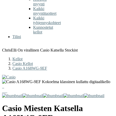
myynti
Kaikki
myyntituotteet
Kaikki
tyhjennyskohteet
Kunnostetut
kellot
Tilini
ChrisElli On virallinen Casio Katsella Stockist
Kellot
Casio Kellot
Casio A168WG-9EF
Casio
Miesten Katsella