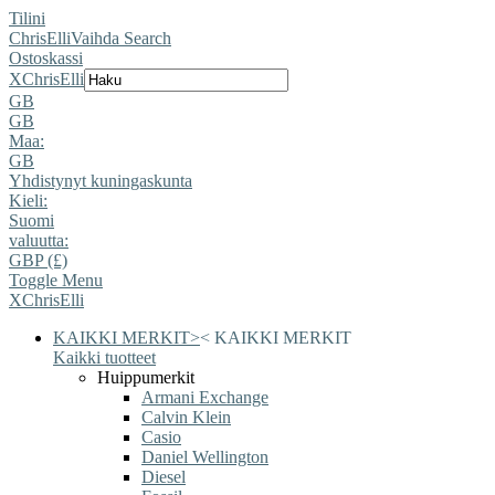
Tilini
ChrisElli
Vaihda Search
Ostoskassi
X
ChrisElli
GB
GB
Maa:
GB
Yhdistynyt kuningaskunta
Kieli:
Suomi
valuutta:
GBP (£)
Toggle Menu
X
ChrisElli
KAIKKI MERKIT
>
<
KAIKKI MERKIT
Kaikki tuotteet
Huippumerkit
Armani Exchange
Calvin Klein
Casio
Daniel Wellington
Diesel