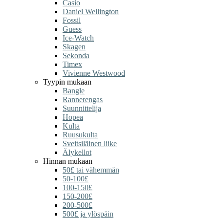
Casio
Daniel Wellington
Fossil
Guess
Ice-Watch
Skagen
Sekonda
Timex
Vivienne Westwood
Tyypin mukaan
Bangle
Rannerengas
Suunnittelija
Hopea
Kulta
Ruusukulta
Sveitsiläinen liike
Älykellot
Hinnan mukaan
50£ tai vähemmän
50-100£
100-150£
150-200£
200-500£
500£ ja ylöspäin