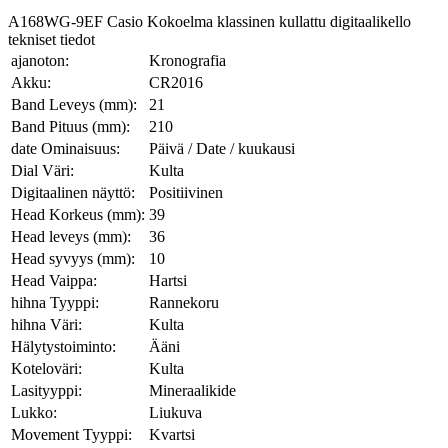
A168WG-9EF Casio Kokoelma klassinen kullattu digitaalikello
tekniset tiedot
ajanoton:
Kronografia
Akku:
CR2016
Band Leveys (mm):
21
Band Pituus (mm):
210
date Ominaisuus:
Päivä / Date / kuukausi
Dial Väri:
Kulta
Digitaalinen näyttö:
Positiivinen
Head Korkeus (mm):
39
Head leveys (mm):
36
Head syvyys (mm):
10
Head Vaippa:
Hartsi
hihna Tyyppi:
Rannekoru
hihna Väri:
Kulta
Hälytystoiminto:
Ääni
Koteloväri:
Kulta
Lasityyppi:
Mineraalikide
Lukko:
Liukuva
Movement Tyyppi:
Kvartsi