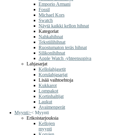
Emporio Armani
Fossil
Michael Kors
Swatch
Näytä kaikki kellon hihnat
Kategoriat
Nahkahihnat
Tekstiilihihnat
Ruostumaton teräs hihnat
Silikonihihnat
Apple Watch -yhteensopiva
Lahjasarjat
Kellolahjasetit
Korulahjasarjat
Lisää vaihtoehtoja
Kukkarot
Lompakot
Kortinhaltijat
Laukut
Avaimenperät
Myynti
>
<
Myynti
Erikoistarjouksia
Kellojen
myynti
Korujen