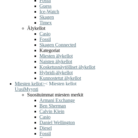
Fossil
Guess
Ice-Watch
Skagen
Timex
Älykellot
Casio
Fossil
Skagen Connected
Kategoriat
Miesten älykellot
Naisten älykellot
Kosketusnäytölliset älykellot
Hybridi-älykellot
Kunnostetut älykellot
Miesten kellot
>
<
Miesten kellot
Uusi
Myynti
Suosituimmat miesten merkit
Armani Exchange
Ben Sherman
Calvin Klein
Casio
Daniel Wellington
Diesel
Fossil