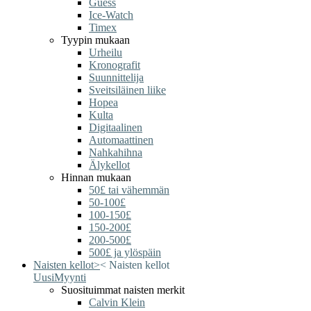
Guess
Ice-Watch
Timex
Tyypin mukaan
Urheilu
Kronografit
Suunnittelija
Sveitsiläinen liike
Hopea
Kulta
Digitaalinen
Automaattinen
Nahkahihna
Älykellot
Hinnan mukaan
50£ tai vähemmän
50-100£
100-150£
150-200£
200-500£
500£ ja ylöspäin
Naisten kellot
>
<
Naisten kellot
Uusi
Myynti
Suosituimmat naisten merkit
Calvin Klein