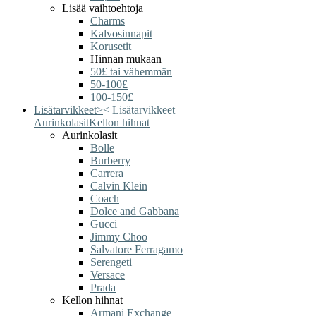
Lisää vaihtoehtoja
Charms
Kalvosinnapit
Korusetit
Hinnan mukaan
50£ tai vähemmän
50-100£
100-150£
Lisätarvikkeet
>
<
Lisätarvikkeet
Aurinkolasit
Kellon hihnat
Aurinkolasit
Bolle
Burberry
Carrera
Calvin Klein
Coach
Dolce and Gabbana
Gucci
Jimmy Choo
Salvatore Ferragamo
Serengeti
Versace
Prada
Kellon hihnat
Armani Exchange