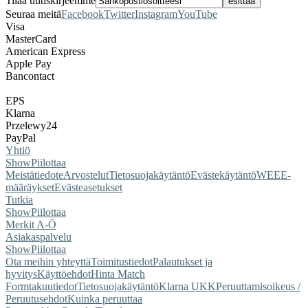
Tilaa uutiskirjeemme
Seuraa meitä
Facebook
Twitter
Instagram
YouTube
Visa
MasterCard
American Express
Apple Pay
Bancontact
EPS
Klarna
Przelewy24
PayPal
Yhtiö
Show
Piilottaa
Meistä
tiedote
Arvostelut
Tietosuojakäytäntö
Evästekäytäntö
WEEE-
määräykset
Evästeasetukset
Tutkia
Show
Piilottaa
Merkit A-Ö
Asiakaspalvelu
Show
Piilottaa
Ota meihin yhteyttä
Toimitustiedot
Palautukset ja
hyvitys
Käyttöehdot
Hinta Match
Form
takuutiedot
Tietosuojakäytäntö
Klarna UKK
Peruuttamisoikeus /
Peruutusehdot
Kuinka peruuttaa