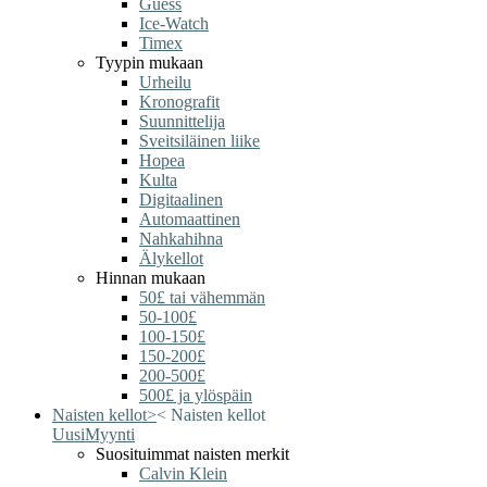
Guess
Ice-Watch
Timex
Tyypin mukaan
Urheilu
Kronografit
Suunnittelija
Sveitsiläinen liike
Hopea
Kulta
Digitaalinen
Automaattinen
Nahkahihna
Älykellot
Hinnan mukaan
50£ tai vähemmän
50-100£
100-150£
150-200£
200-500£
500£ ja ylöspäin
Naisten kellot
>
<
Naisten kellot
Uusi
Myynti
Suosituimmat naisten merkit
Calvin Klein