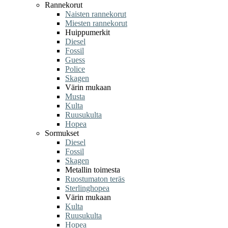
Rannekorut
Naisten rannekorut
Miesten rannekorut
Huippumerkit
Diesel
Fossil
Guess
Police
Skagen
Värin mukaan
Musta
Kulta
Ruusukulta
Hopea
Sormukset
Diesel
Fossil
Skagen
Metallin toimesta
Ruostumaton teräs
Sterlinghopea
Värin mukaan
Kulta
Ruusukulta
Hopea