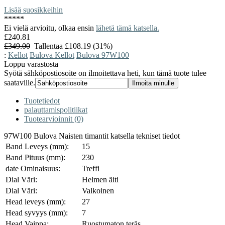
Lisää suosikkeihin
*
*
*
*
*
Ei vielä arvioitu, olkaa ensin
lähetä tämä katsella.
£240.81
£349.00
Tallentaa £108.19 (31%)
:
Kellot
Bulova Kellot
Bulova 97W100
Loppu varastosta
Syötä sähköpostiosoite on ilmoitettava heti, kun tämä tuote tulee
saataville.
Tuotetiedot
palauttamispolitiikat
Tuotearvioinnit (0)
97W100 Bulova Naisten timantit katsella tekniset tiedot
Band Leveys (mm):
15
Band Pituus (mm):
230
date Ominaisuus:
Treffi
Dial Väri:
Helmen äiti
Dial Väri:
Valkoinen
Head leveys (mm):
27
Head syvyys (mm):
7
Head Vaippa:
Ruostumaton teräs