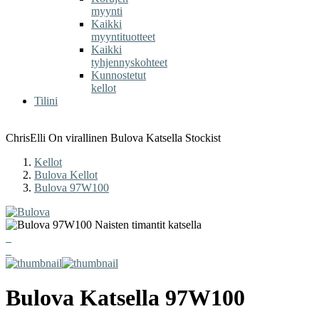
myynti
Kaikki
myyntituotteet
Kaikki
tyhjennyskohteet
Kunnostetut
kellot
Tilini
ChrisElli On virallinen Bulova Katsella Stockist
Kellot
Bulova Kellot
Bulova 97W100
Bulova
Katsella
97W100