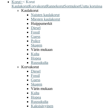
Korut
>
<
Korut
Kaulakorut
Korvakorut
Rannekorut
Sormukset
Uutta koruissa
Kaulakorut
Naisten kaulakorut
Miesten kaulakorut
Huippumerkit
Diesel
Fossil
Guess
Police
Skagen
Värin mukaan
Kulta
Hopea
Ruusukulta
Korvakorut
Diesel
Fossil
Guess
Skagen
Värin mukaan
Kulta
Hopea
Ruusukulta
Kaksisävyinen