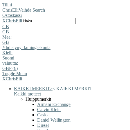
Tilini
ChrisElli
Vaihda Search
Ostoskassi
X
ChrisElli
GB
GB
Maa:
GB
Yhdistynyt kuningaskunta
Kieli:
Suomi
valuutta:
GBP (£)
Toggle Menu
X
ChrisElli
KAIKKI MERKIT
>
<
KAIKKI MERKIT
Kaikki tuotteet
Huippumerkit
Armani Exchange
Calvin Klein
Casio
Daniel Wellington
Diesel