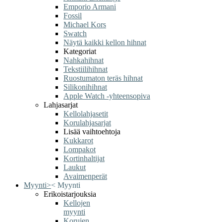
Emporio Armani
Fossil
Michael Kors
Swatch
Näytä kaikki kellon hihnat
Kategoriat
Nahkahihnat
Tekstiilihihnat
Ruostumaton teräs hihnat
Silikonihihnat
Apple Watch -yhteensopiva
Lahjasarjat
Kellolahjasetit
Korulahjasarjat
Lisää vaihtoehtoja
Kukkarot
Lompakot
Kortinhaltijat
Laukut
Avaimenperät
Myynti
>
<
Myynti
Erikoistarjouksia
Kellojen
myynti
Korujen