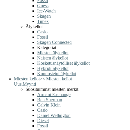
Fossil
Guess
Ice-Watch
Skagen
Timex
Älykellot
Casio
Fossil
Skagen Connected
Kategoriat
Miesten älykellot
Naisten älykellot
Kosketusnäytölliset älykellot
Hybridi-älykellot
Kunnostetut älykellot
Miesten kellot
>
<
Miesten kellot
Uusi
Myynti
Suosituimmat miesten merkit
Armani Exchange
Ben Sherman
Calvin Klein
Casio
Daniel Wellington
Diesel
Fossil