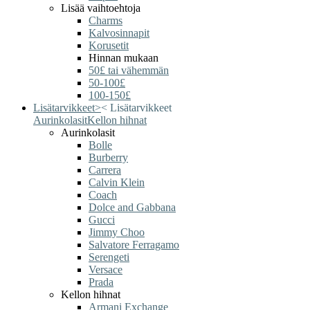
Lisää vaihtoehtoja
Charms
Kalvosinnapit
Korusetit
Hinnan mukaan
50£ tai vähemmän
50-100£
100-150£
Lisätarvikkeet
>
<
Lisätarvikkeet
Aurinkolasit
Kellon hihnat
Aurinkolasit
Bolle
Burberry
Carrera
Calvin Klein
Coach
Dolce and Gabbana
Gucci
Jimmy Choo
Salvatore Ferragamo
Serengeti
Versace
Prada
Kellon hihnat
Armani Exchange