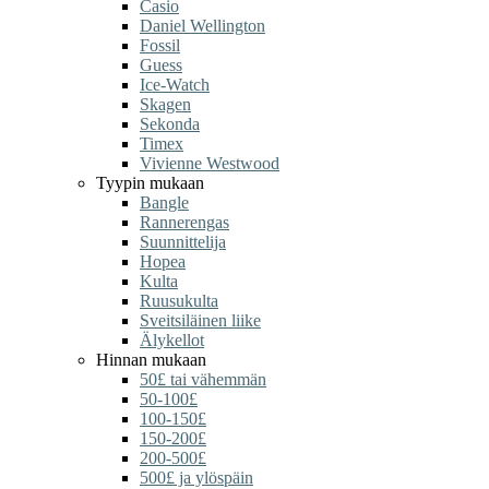
Casio
Daniel Wellington
Fossil
Guess
Ice-Watch
Skagen
Sekonda
Timex
Vivienne Westwood
Tyypin mukaan
Bangle
Rannerengas
Suunnittelija
Hopea
Kulta
Ruusukulta
Sveitsiläinen liike
Älykellot
Hinnan mukaan
50£ tai vähemmän
50-100£
100-150£
150-200£
200-500£
500£ ja ylöspäin