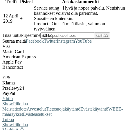
Treffi
Pisteet
Asiakaskommentti
Service rating : Hyvä ja nopea palvelu. Nettisivun
käännökset voisivat olla paremmat.
12 April
+
Suosittelen kuitenkin.
2019
Product : On sitä mitä tilasin, vaimo on
tyytyväinen
Tilaa uutiskirjeemme
Seuraa meitä
Facebook
Twitter
Instagram
YouTube
Visa
MasterCard
American Express
Apple Pay
Bancontact
EPS
Klarna
Przelewy24
PayPal
Yhtiö
Show
Piilottaa
Meistä
tiedote
Arvostelut
Tietosuojakäytäntö
Evästekäytäntö
WEEE-
määräykset
Evästeasetukset
Tutkia
Show
Piilottaa
Merkit A-Ö