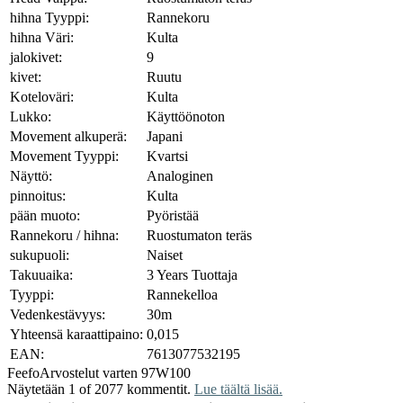
hihna Tyyppi:
Rannekoru
hihna Väri:
Kulta
jalokivet:
9
kivet:
Ruutu
Koteloväri:
Kulta
Lukko:
Käyttöönoton
Movement alkuperä:
Japani
Movement Tyyppi:
Kvartsi
Näyttö:
Analoginen
pinnoitus:
Kulta
pään muoto:
Pyöristää
Rannekoru / hihna:
Ruostumaton teräs
sukupuoli:
Naiset
Takuuaika:
3 Years Tuottaja
Tyyppi:
Rannekelloa
Vedenkestävyys:
30m
Yhteensä karaattipaino:
0,015
EAN:
7613077532195
Feefo
Arvostelut varten 97W100
Näytetään 1 of 2077 kommentit.
Lue täältä lisää.