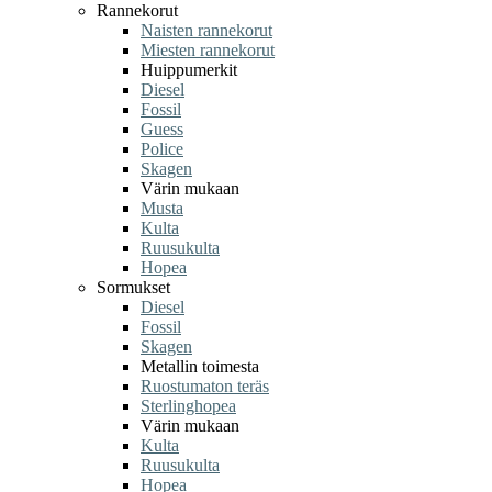
Rannekorut
Naisten rannekorut
Miesten rannekorut
Huippumerkit
Diesel
Fossil
Guess
Police
Skagen
Värin mukaan
Musta
Kulta
Ruusukulta
Hopea
Sormukset
Diesel
Fossil
Skagen
Metallin toimesta
Ruostumaton teräs
Sterlinghopea
Värin mukaan
Kulta
Ruusukulta
Hopea