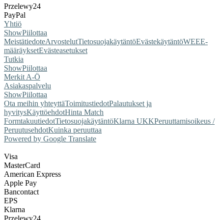
Przelewy24
PayPal
Yhtiö
Show
Piilottaa
Meistä
tiedote
Arvostelut
Tietosuojakäytäntö
Evästekäytäntö
WEEE-
määräykset
Evästeasetukset
Tutkia
Show
Piilottaa
Merkit A-Ö
Asiakaspalvelu
Show
Piilottaa
Ota meihin yhteyttä
Toimitustiedot
Palautukset ja
hyvitys
Käyttöehdot
Hinta Match
Form
takuutiedot
Tietosuojakäytäntö
Klarna UKK
Peruuttamisoikeus /
Peruutusehdot
Kuinka peruuttaa
Powered by Google Translate
Visa
MasterCard
American Express
Apple Pay
Bancontact
EPS
Klarna
Przelewy24