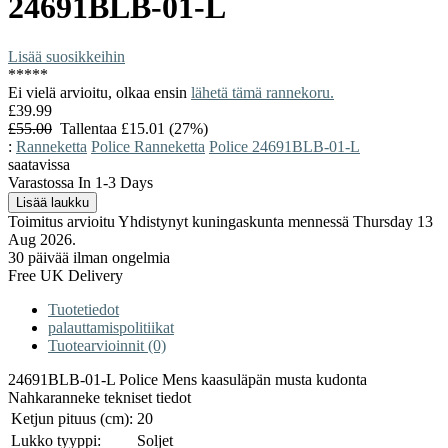
24691BLB-01-L
Lisää suosikkeihin
*
*
*
*
*
Ei vielä arvioitu, olkaa ensin
lähetä tämä rannekoru.
£39.99
£55.00
Tallentaa £15.01 (27%)
:
Ranneketta
Police Ranneketta
Police 24691BLB-01-L
saatavissa
Varastossa In 1-3 Days
Toimitus arvioitu Yhdistynyt kuningaskunta mennessä Thursday 13
Aug 2026.
30 päivää ilman ongelmia
Free UK Delivery
Tuotetiedot
palauttamispolitiikat
Tuotearvioinnit (0)
24691BLB-01-L Police Mens kaasuläpän musta kudonta
Nahkaranneke tekniset tiedot
Ketjun pituus (cm):
20
Lukko tyyppi:
Soljet