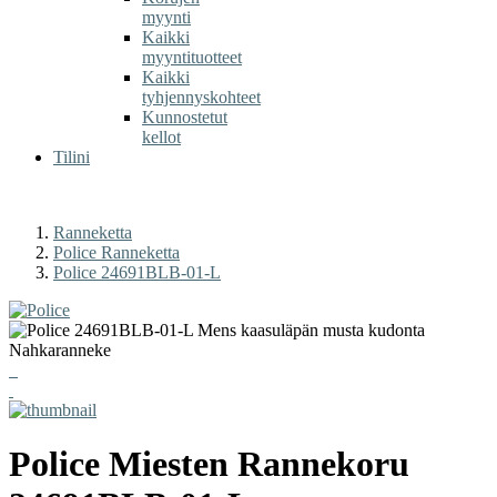
myynti
Kaikki
myyntituotteet
Kaikki
tyhjennyskohteet
Kunnostetut
kellot
Tilini
Ranneketta
Police Ranneketta
Police 24691BLB-01-L
Police
Miesten Rannekoru