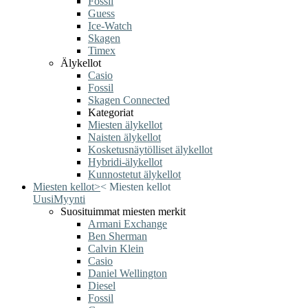
Fossil
Guess
Ice-Watch
Skagen
Timex
Älykellot
Casio
Fossil
Skagen Connected
Kategoriat
Miesten älykellot
Naisten älykellot
Kosketusnäytölliset älykellot
Hybridi-älykellot
Kunnostetut älykellot
Miesten kellot
>
<
Miesten kellot
Uusi
Myynti
Suosituimmat miesten merkit
Armani Exchange
Ben Sherman
Calvin Klein
Casio
Daniel Wellington
Diesel
Fossil