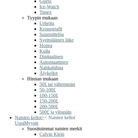
Guess
Ice-Watch
Timex
Tyypin mukaan
Urheilu
Kronografit
Suunnittelija
Sveitsiläinen liike
Hopea
Kulta
Digitaalinen
Automaattinen
Nahkahihna
Älykellot
Hinnan mukaan
50£ tai vähemmän
50-100£
100-150£
150-200£
200-500£
500£ ja ylöspäin
Naisten kellot
>
<
Naisten kellot
Uusi
Myynti
Suosituimmat naisten merkit
Calvin Klein