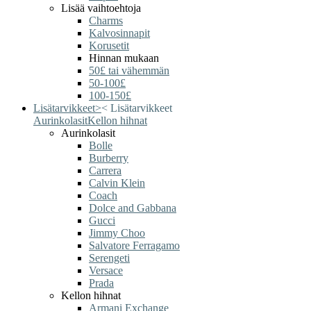
Lisää vaihtoehtoja
Charms
Kalvosinnapit
Korusetit
Hinnan mukaan
50£ tai vähemmän
50-100£
100-150£
Lisätarvikkeet
>
<
Lisätarvikkeet
Aurinkolasit
Kellon hihnat
Aurinkolasit
Bolle
Burberry
Carrera
Calvin Klein
Coach
Dolce and Gabbana
Gucci
Jimmy Choo
Salvatore Ferragamo
Serengeti
Versace
Prada
Kellon hihnat
Armani Exchange