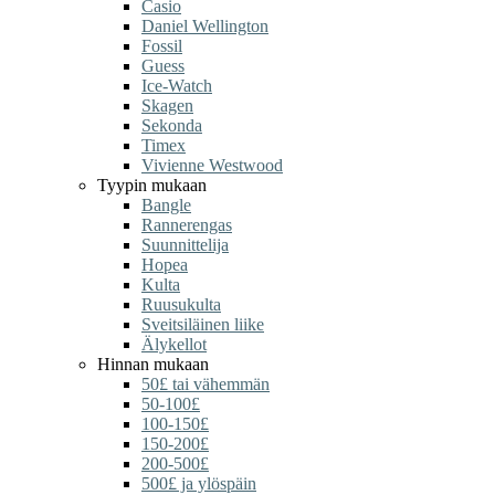
Casio
Daniel Wellington
Fossil
Guess
Ice-Watch
Skagen
Sekonda
Timex
Vivienne Westwood
Tyypin mukaan
Bangle
Rannerengas
Suunnittelija
Hopea
Kulta
Ruusukulta
Sveitsiläinen liike
Älykellot
Hinnan mukaan
50£ tai vähemmän
50-100£
100-150£
150-200£
200-500£
500£ ja ylöspäin