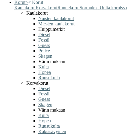
Korut
>
<
Korut
Kaulakorut
Korvakorut
Rannekorut
Sormukset
Uutta koruissa
Kaulakorut
Naisten kaulakorut
Miesten kaulakorut
Huippumerkit
Diesel
Fossil
Guess
Police
Skagen
Värin mukaan
Kulta
Hopea
Ruusukulta
Korvakorut
Diesel
Fossil
Guess
Skagen
Värin mukaan
Kulta
Hopea
Ruusukulta
Kaksisävyinen