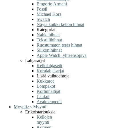
Emporio Armani
Fossil
Michael Kors
Swatch
Näytä kaikki kellon hihnat
Kategoriat
Nahkahihnat
Tekstiilihihnat
Ruostumaton teräs hihnat
Silikonihihnat
Apple Watch -yhteensopiva
Lahjasarjat
Kellolahjasetit
Korulahjasarjat
Lisää vaihtoehtoja
Kukkarot
Lompakot
Kortinhaltijat
Laukut
Avaimenperät
Myynti
>
<
Myynti
Erikoistarjouksia
Kellojen
myynti
Korujen