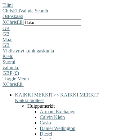
Tilini
ChrisElli
Vaihda Search
Ostoskassi
X
ChrisElli
GB
GB
Maa:
GB
Yhdistynyt kuningaskunta
Kieli:
Suomi
valuutta:
GBP (£)
Toggle Menu
X
ChrisElli
KAIKKI MERKIT
>
<
KAIKKI MERKIT
Kaikki tuotteet
Huippumerkit
Armani Exchange
Calvin Klein
Casio
Daniel Wellington
Diesel