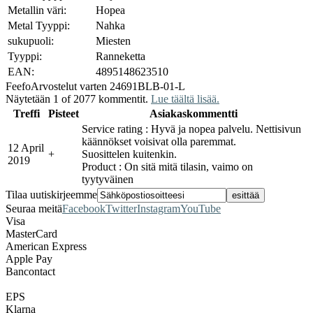
Metallin väri:
Hopea
Metal Tyyppi:
Nahka
sukupuoli:
Miesten
Tyyppi:
Ranneketta
EAN:
4895148623510
Feefo
Arvostelut varten 24691BLB-01-L
Näytetään 1 of 2077 kommentit.
Lue täältä lisää.
Treffi
Pisteet
Asiakaskommentti
Service rating : Hyvä ja nopea palvelu. Nettisivun
käännökset voisivat olla paremmat.
12 April
+
Suosittelen kuitenkin.
2019
Product : On sitä mitä tilasin, vaimo on
tyytyväinen
Tilaa uutiskirjeemme
Seuraa meitä
Facebook
Twitter
Instagram
YouTube
Visa
MasterCard
American Express
Apple Pay
Bancontact
EPS
Klarna