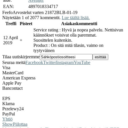
alue:
Avenger
EAN:
4897018334717
Feefo
Arvostelut varten 21872BLB-01-19
Näytetään 1 of 2077 kommentit.
Lue täältä lisää.
Treffi
Pisteet
Asiakaskommentti
Service rating : Hyvä ja nopea palvelu. Nettisivun
käännökset voisivat olla paremmat.
12 April
+
Suosittelen kuitenkin.
2019
Product : On sitä mitä tilasin, vaimo on
tyytyväinen
Tilaa uutiskirjeemme
Seuraa meitä
Facebook
Twitter
Instagram
YouTube
Visa
MasterCard
American Express
Apple Pay
Bancontact
EPS
Klarna
Przelewy24
PayPal
Yhtiö
Show
Piilottaa