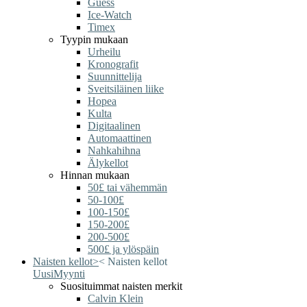
Guess
Ice-Watch
Timex
Tyypin mukaan
Urheilu
Kronografit
Suunnittelija
Sveitsiläinen liike
Hopea
Kulta
Digitaalinen
Automaattinen
Nahkahihna
Älykellot
Hinnan mukaan
50£ tai vähemmän
50-100£
100-150£
150-200£
200-500£
500£ ja ylöspäin
Naisten kellot
>
<
Naisten kellot
Uusi
Myynti
Suosituimmat naisten merkit
Calvin Klein