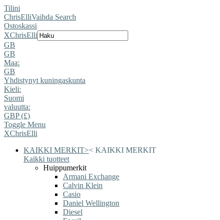
Tilini
ChrisElli
Vaihda Search
Ostoskassi
X
ChrisElli
GB
GB
Maa:
GB
Yhdistynyt kuningaskunta
Kieli:
Suomi
valuutta:
GBP (£)
Toggle Menu
X
ChrisElli
KAIKKI MERKIT
>
<
KAIKKI MERKIT
Kaikki tuotteet
Huippumerkit
Armani Exchange
Calvin Klein
Casio
Daniel Wellington
Diesel