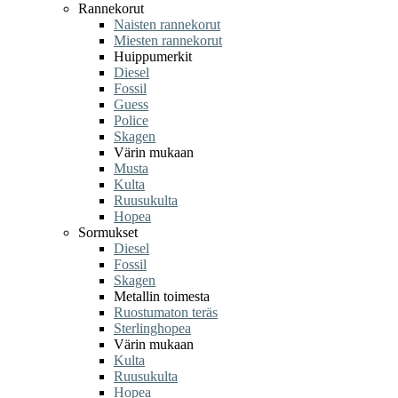
Rannekorut
Naisten rannekorut
Miesten rannekorut
Huippumerkit
Diesel
Fossil
Guess
Police
Skagen
Värin mukaan
Musta
Kulta
Ruusukulta
Hopea
Sormukset
Diesel
Fossil
Skagen
Metallin toimesta
Ruostumaton teräs
Sterlinghopea
Värin mukaan
Kulta
Ruusukulta
Hopea