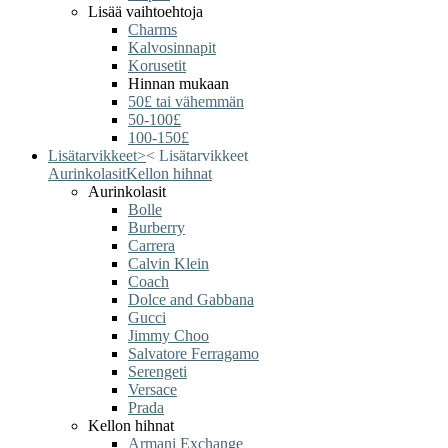
Lisää vaihtoehtoja
Charms
Kalvosinnapit
Korusetit
Hinnan mukaan
50£ tai vähemmän
50-100£
100-150£
Lisätarvikkeet
>
<
Lisätarvikkeet
Aurinkolasit
Kellon hihnat
Aurinkolasit
Bolle
Burberry
Carrera
Calvin Klein
Coach
Dolce and Gabbana
Gucci
Jimmy Choo
Salvatore Ferragamo
Serengeti
Versace
Prada
Kellon hihnat
Armani Exchange