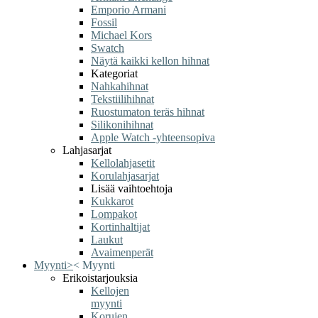
Emporio Armani
Fossil
Michael Kors
Swatch
Näytä kaikki kellon hihnat
Kategoriat
Nahkahihnat
Tekstiilihihnat
Ruostumaton teräs hihnat
Silikonihihnat
Apple Watch -yhteensopiva
Lahjasarjat
Kellolahjasetit
Korulahjasarjat
Lisää vaihtoehtoja
Kukkarot
Lompakot
Kortinhaltijat
Laukut
Avaimenperät
Myynti
>
<
Myynti
Erikoistarjouksia
Kellojen
myynti
Korujen