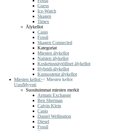
Fossil
Guess
Ice-Watch
Skagen
Timex
Älykellot
Casio
Fossil
Skagen Connected
Kategoriat
Miesten älykellot
Naisten älykellot
Kosketusnäytölliset älykellot
Hybridi-älykellot
Kunnostetut älykellot
Miesten kellot
>
<
Miesten kellot
Uusi
Myynti
Suosituimmat miesten merkit
Armani Exchange
Ben Sherman
Calvin Klein
Casio
Daniel Wellington
Diesel
Fossil