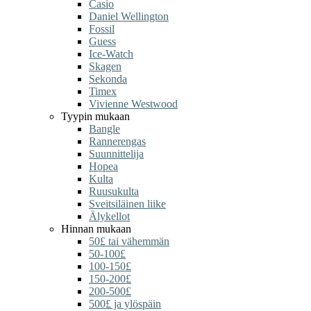
Casio
Daniel Wellington
Fossil
Guess
Ice-Watch
Skagen
Sekonda
Timex
Vivienne Westwood
Tyypin mukaan
Bangle
Rannerengas
Suunnittelija
Hopea
Kulta
Ruusukulta
Sveitsiläinen liike
Älykellot
Hinnan mukaan
50£ tai vähemmän
50-100£
100-150£
150-200£
200-500£
500£ ja ylöspäin