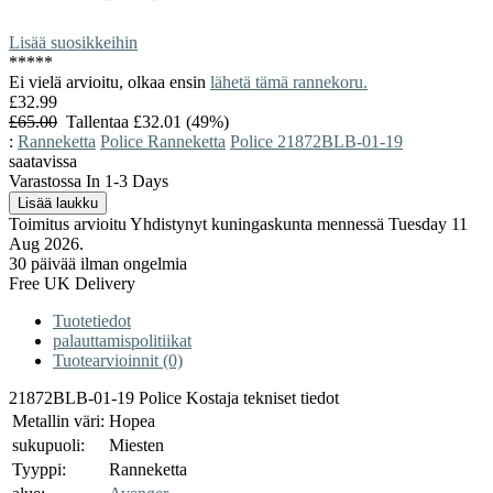
Lisää suosikkeihin
*
*
*
*
*
Ei vielä arvioitu, olkaa ensin
lähetä tämä rannekoru.
£32.99
£65.00
Tallentaa £32.01 (49%)
:
Ranneketta
Police Ranneketta
Police 21872BLB-01-19
saatavissa
Varastossa In 1-3 Days
Toimitus arvioitu Yhdistynyt kuningaskunta mennessä Tuesday 11
Aug 2026.
30 päivää ilman ongelmia
Free UK Delivery
Tuotetiedot
palauttamispolitiikat
Tuotearvioinnit (0)
21872BLB-01-19 Police Kostaja tekniset tiedot
Metallin väri:
Hopea
sukupuoli:
Miesten
Tyyppi:
Ranneketta