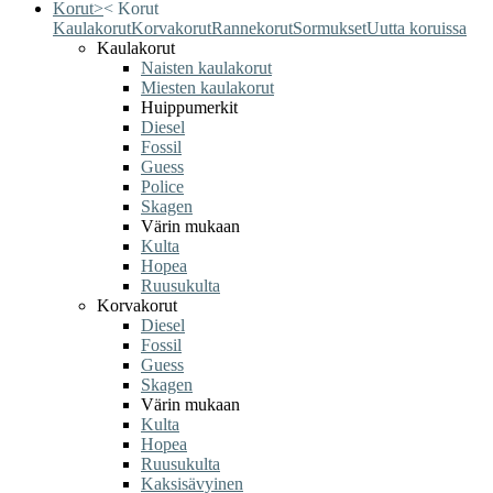
Korut
>
<
Korut
Kaulakorut
Korvakorut
Rannekorut
Sormukset
Uutta koruissa
Kaulakorut
Naisten kaulakorut
Miesten kaulakorut
Huippumerkit
Diesel
Fossil
Guess
Police
Skagen
Värin mukaan
Kulta
Hopea
Ruusukulta
Korvakorut
Diesel
Fossil
Guess
Skagen
Värin mukaan
Kulta
Hopea
Ruusukulta
Kaksisävyinen