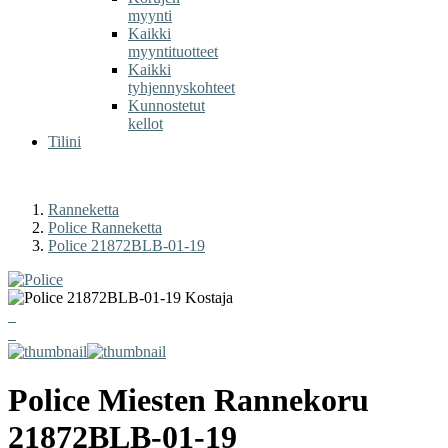
myynti
Kaikki
myyntituotteet
Kaikki
tyhjennyskohteet
Kunnostetut
kellot
Tilini
Ranneketta
Police Ranneketta
Police 21872BLB-01-19
Police
Miesten Rannekoru
21872BLB-01-19