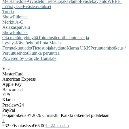
Meistä
tiedote
Arvostelut
Tietosuojakäytäntö
Evästekäytäntö
WEEE-
määräykset
Evästeasetukset
Tutkia
Show
Piilottaa
Merkit A-Ö
Asiakaspalvelu
Show
Piilottaa
Ota meihin yhteyttä
Toimitustiedot
Palautukset ja
hyvitys
Käyttöehdot
Hinta Match
Form
takuutiedot
Tietosuojakäytäntö
Klarna UKK
Peruuttamisoikeus /
Peruutusehdot
Kuinka peruuttaa
Powered by Google Translate
Visa
MasterCard
American Express
Apple Pay
Bancontact
EPS
Klarna
Przelewy24
PayPal
tekijänoikeus © 2026 ChrisElli. Kaikki oikeudet pidätetään.
↑
£32.99
saatavissa
£65.00
Lisää kassiin