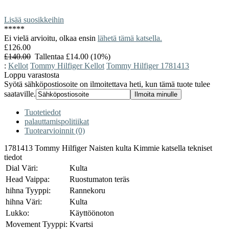
Lisää suosikkeihin
*
*
*
*
*
Ei vielä arvioitu, olkaa ensin
lähetä tämä katsella.
£126.00
£140.00
Tallentaa £14.00 (10%)
:
Kellot
Tommy Hilfiger Kellot
Tommy Hilfiger 1781413
Loppu varastosta
Syötä sähköpostiosoite on ilmoitettava heti, kun tämä tuote tulee
saataville.
Tuotetiedot
palauttamispolitiikat
Tuotearvioinnit (0)
1781413 Tommy Hilfiger Naisten kulta Kimmie katsella tekniset
tiedot
Dial Väri:
Kulta
Head Vaippa:
Ruostumaton teräs
hihna Tyyppi:
Rannekoru
hihna Väri:
Kulta
Lukko:
Käyttöönoton
Movement Tyyppi:
Kvartsi