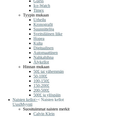
Guess
Ice-Watch
Timex
Tyypin mukaan
Urheilu
Kronografit
Suunnittelija
Sveitsiläinen liike
Hopea
Kulta
Digitaalinen
Automaattinen
Nahkahihna
Älykellot
Hinnan mukaan
50£ tai vähemmän
50-100£
100-150£
150-200£
200-500£
500£ ja ylöspäin
Naisten kellot
>
<
Naisten kellot
Uusi
Myynti
Suosituimmat naisten merkit
Calvin Klein