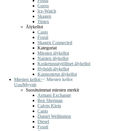
Fossil
Guess
Ice-Watch
Skagen
Timex
Älykellot
Casio
Fossil
Skagen Connected
Kategoriat
Miesten älykellot
Naisten älykellot
Kosketusnäytölliset älykellot
Hybridi-älykellot
Kunnostetut älykellot
Miesten kellot
>
<
Miesten kellot
Uusi
Myynti
Suosituimmat miesten merkit
Armani Exchange
Ben Sherman
Calvin Klein
Casio
Daniel Wellington
Diesel
Fossil