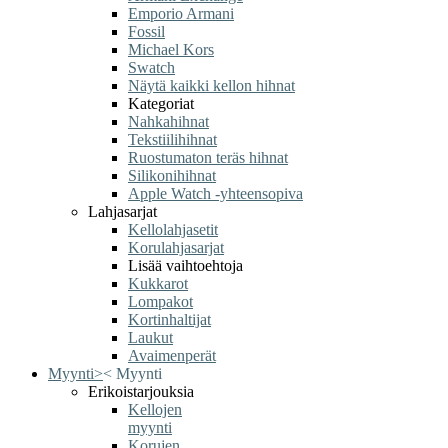
Emporio Armani
Fossil
Michael Kors
Swatch
Näytä kaikki kellon hihnat
Kategoriat
Nahkahihnat
Tekstiilihihnat
Ruostumaton teräs hihnat
Silikonihihnat
Apple Watch -yhteensopiva
Lahjasarjat
Kellolahjasetit
Korulahjasarjat
Lisää vaihtoehtoja
Kukkarot
Lompakot
Kortinhaltijat
Laukut
Avaimenperät
Myynti
>
<
Myynti
Erikoistarjouksia
Kellojen
myynti
Korujen