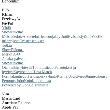
Bancontact
EPS
Klarna
Przelewy24
PayPal
Yhtiö
Show
Piilottaa
Meistä
tiedote
Arvostelut
Tietosuojakäytäntö
Evästekäytäntö
WEEE-
määräykset
Evästeasetukset
Tutkia
Show
Piilottaa
Merkit A-Ö
Asiakaspalvelu
Show
Piilottaa
Ota meihin yhteyttä
Toimitustiedot
Palautukset ja
hyvitys
Käyttöehdot
Hinta Match
Form
takuutiedot
Tietosuojakäytäntö
Klarna UKK
Peruuttamisoikeus /
Peruutusehdot
Kuinka peruuttaa
Powered by Google Translate
Visa
MasterCard
American Express
Apple Pay