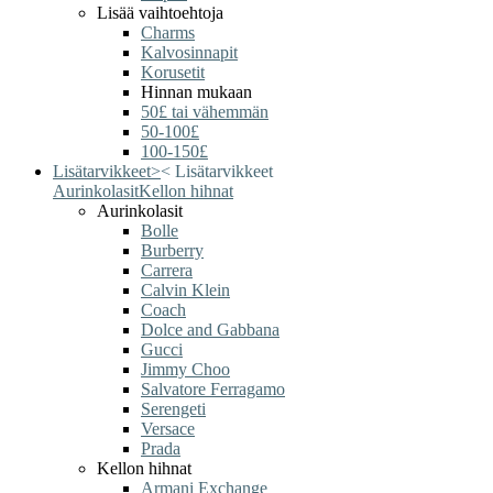
Lisää vaihtoehtoja
Charms
Kalvosinnapit
Korusetit
Hinnan mukaan
50£ tai vähemmän
50-100£
100-150£
Lisätarvikkeet
>
<
Lisätarvikkeet
Aurinkolasit
Kellon hihnat
Aurinkolasit
Bolle
Burberry
Carrera
Calvin Klein
Coach
Dolce and Gabbana
Gucci
Jimmy Choo
Salvatore Ferragamo
Serengeti
Versace
Prada
Kellon hihnat
Armani Exchange