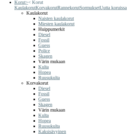
Korut
>
<
Korut
Kaulakorut
Korvakorut
Rannekorut
Sormukset
Uutta koruissa
Kaulakorut
Naisten kaulakorut
Miesten kaulakorut
Huippumerkit
Diesel
Fossil
Guess
Police
Skagen
Värin mukaan
Kulta
Hopea
Ruusukulta
Korvakorut
Diesel
Fossil
Guess
Skagen
Värin mukaan
Kulta
Hopea
Ruusukulta
Kaksisävyinen