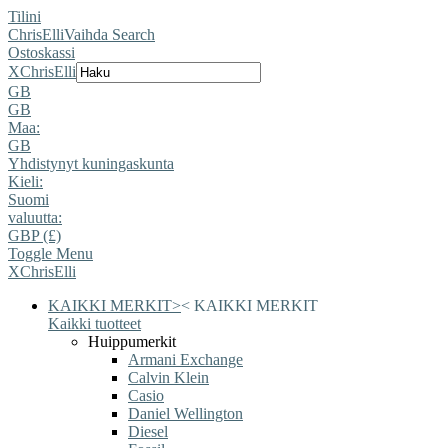
Tilini
ChrisElli
Vaihda Search
Ostoskassi
X
ChrisElli
GB
GB
Maa:
GB
Yhdistynyt kuningaskunta
Kieli:
Suomi
valuutta:
GBP (£)
Toggle Menu
X
ChrisElli
KAIKKI MERKIT
>
<
KAIKKI MERKIT
Kaikki tuotteet
Huippumerkit
Armani Exchange
Calvin Klein
Casio
Daniel Wellington
Diesel