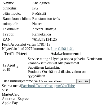
Näyttö:
Analoginen
pinnoitus:
IPG
pään muoto:
Pyöristää
Rannekoru / hihna:
Ruostumaton teräs
sukupuoli:
Naiset
Takuuaika:
2 Years Tuottaja
Tyyppi:
Rannekelloa
EAN:
7613272134125
Feefo
Arvostelut varten 1781413
Näytetään 1 of 2077 kommentit.
Lue täältä lisää.
Treffi
Pisteet
Asiakaskommentti
Service rating : Hyvä ja nopea palvelu. Nettisivun
käännökset voisivat olla paremmat.
12 April
+
Suosittelen kuitenkin.
2019
Product : On sitä mitä tilasin, vaimo on
tyytyväinen
Tilaa uutiskirjeemme
Seuraa meitä
Facebook
Twitter
Instagram
YouTube
Visa
MasterCard
American Express
Apple Pay