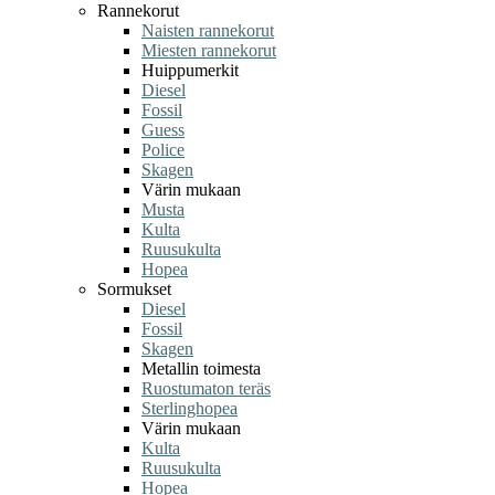
Rannekorut
Naisten rannekorut
Miesten rannekorut
Huippumerkit
Diesel
Fossil
Guess
Police
Skagen
Värin mukaan
Musta
Kulta
Ruusukulta
Hopea
Sormukset
Diesel
Fossil
Skagen
Metallin toimesta
Ruostumaton teräs
Sterlinghopea
Värin mukaan
Kulta
Ruusukulta
Hopea