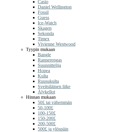
Casio
Daniel Wellington
Fossil
Guess
Ice-Watch
Skagen
Sekonda
Timex
Vivienne Westwood
Tyypin mukaan
Bangle
Rannerengas
Suunnittelija
Hopea
Kulta
Ruusukulta
Sveitsiläinen liike
Älykellot
Hinnan mukaan
50£ tai vähemmän
50-100£
100-150£
150-200£
200-500£
500£ ja ylöspäin