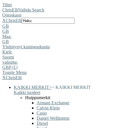
Tilini
ChrisElli
Vaihda Search
Ostoskassi
X
ChrisElli
GB
GB
Maa:
GB
Yhdistynyt kuningaskunta
Kieli:
Suomi
valuutta:
GBP (£)
Toggle Menu
X
ChrisElli
KAIKKI MERKIT
>
<
KAIKKI MERKIT
Kaikki tuotteet
Huippumerkit
Armani Exchange
Calvin Klein
Casio
Daniel Wellington
Diesel