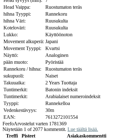
Head syvyys (mm):
7
Head Vaippa:
Ruostumaton teräs
hihna Tyyppi:
Rannekoru
hihna Väri:
Ruusukulta
Koteloväri:
Ruusukulta
Lukko:
Käyttöönoton
Movement alkuperä:
Japani
Movement Tyyppi:
Kvartsi
Näyttö:
Analoginen
pään muoto:
Pyöristää
Rannekoru / hihna:
Ruostumaton teräs
sukupuoli:
Naiset
Takuuaika:
2 Years Tuottaja
Tuntimerkit:
Batonin indeksit
Tuntimerkit:
Arabialaiset numeroindeksit
Tyyppi:
Rannekelloa
Vedenkestävyys:
30m
EAN:
7613272101554
Feefo
Arvostelut varten 1781369
Näytetään 1 of 2077 kommentit.
Lue täältä lisää.
Treffi
Pisteet
Asiakaskommentti