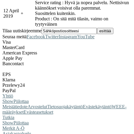
Service rating : Hyvä ja nopea palvelu. Nettisivun
käännökset voisivat olla paremmat.
12 April
+
Suosittelen kuitenkin.
2019
Product : On sitä mitä tilasin, vaimo on
tyytyväinen
Tilaa uutiskirjeemme
Seuraa meitä
Facebook
Twitter
Instagram
YouTube
Visa
MasterCard
American Express
Apple Pay
Bancontact
EPS
Klarna
Przelewy24
PayPal
Yhtiö
Show
Piilottaa
Meistä
tiedote
Arvostelut
Tietosuojakäytäntö
Evästekäytäntö
WEEE-
määräykset
Evästeasetukset
Tutkia
Show
Piilottaa
Merkit A-Ö
Asiakaspalvelu