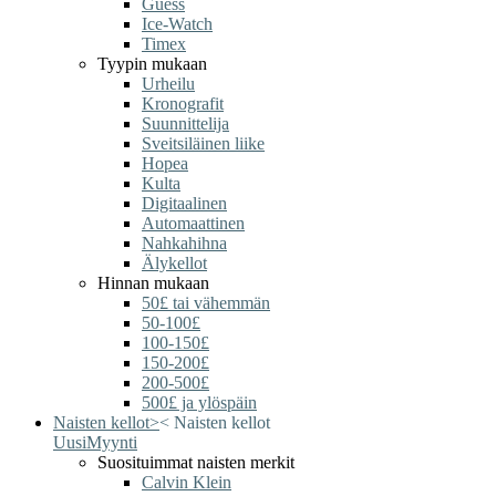
Guess
Ice-Watch
Timex
Tyypin mukaan
Urheilu
Kronografit
Suunnittelija
Sveitsiläinen liike
Hopea
Kulta
Digitaalinen
Automaattinen
Nahkahihna
Älykellot
Hinnan mukaan
50£ tai vähemmän
50-100£
100-150£
150-200£
200-500£
500£ ja ylöspäin
Naisten kellot
>
<
Naisten kellot
Uusi
Myynti
Suosituimmat naisten merkit
Calvin Klein