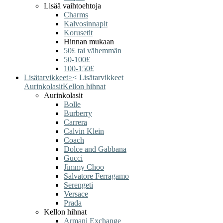
Lisää vaihtoehtoja
Charms
Kalvosinnapit
Korusetit
Hinnan mukaan
50£ tai vähemmän
50-100£
100-150£
Lisätarvikkeet
>
<
Lisätarvikkeet
Aurinkolasit
Kellon hihnat
Aurinkolasit
Bolle
Burberry
Carrera
Calvin Klein
Coach
Dolce and Gabbana
Gucci
Jimmy Choo
Salvatore Ferragamo
Serengeti
Versace
Prada
Kellon hihnat
Armani Exchange