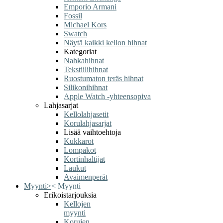
Emporio Armani
Fossil
Michael Kors
Swatch
Näytä kaikki kellon hihnat
Kategoriat
Nahkahihnat
Tekstiilihihnat
Ruostumaton teräs hihnat
Silikonihihnat
Apple Watch -yhteensopiva
Lahjasarjat
Kellolahjasetit
Korulahjasarjat
Lisää vaihtoehtoja
Kukkarot
Lompakot
Kortinhaltijat
Laukut
Avaimenperät
Myynti
>
<
Myynti
Erikoistarjouksia
Kellojen
myynti
Korujen