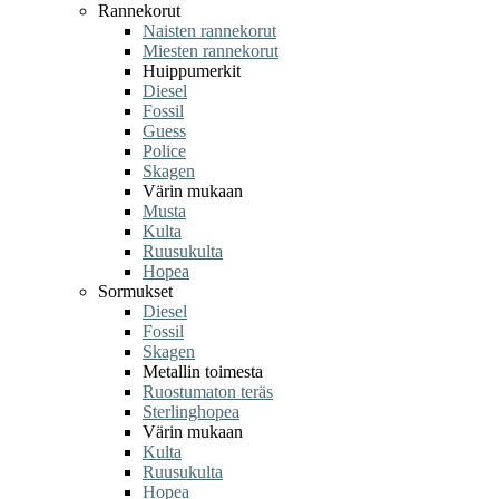
Rannekorut
Naisten rannekorut
Miesten rannekorut
Huippumerkit
Diesel
Fossil
Guess
Police
Skagen
Värin mukaan
Musta
Kulta
Ruusukulta
Hopea
Sormukset
Diesel
Fossil
Skagen
Metallin toimesta
Ruostumaton teräs
Sterlinghopea
Värin mukaan
Kulta
Ruusukulta
Hopea