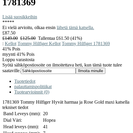
1781369
Lisää suosikkeihin
*
*
*
*
*
Ei vielä arvioitu, olkaa ensin
lähetä tämä katsella.
£87.50
£149.00
£125.00
Tallentaa £61.50 (41%)
:
Kellot
Tommy Hilfiger Kellot
Tommy Hilfiger 1781369
41%
Pois
myynti 41% Pois
Loppu varastosta
Syötä sähköpostiosoite on ilmoitettava heti, kun tämä tuote tulee
saataville.
Tuotetiedot
palauttamispolitiikat
Tuotearvioinnit (0)
1781369 Tommy Hilfiger Hyvät harmaa ja Rose Gold maxi katsella
tekniset tiedot
Band Leveys (mm):
20
Dial Väri:
Hopea
Head leveys (mm):
41