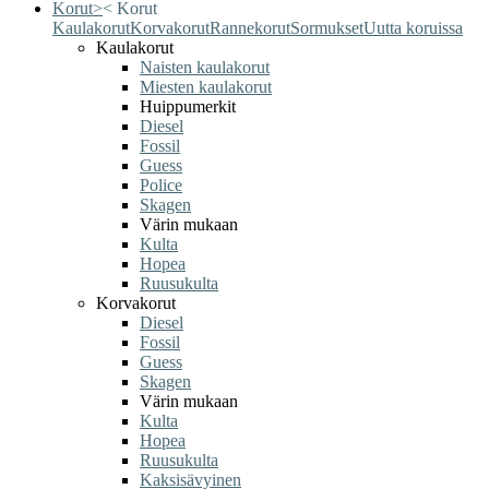
Korut
>
<
Korut
Kaulakorut
Korvakorut
Rannekorut
Sormukset
Uutta koruissa
Kaulakorut
Naisten kaulakorut
Miesten kaulakorut
Huippumerkit
Diesel
Fossil
Guess
Police
Skagen
Värin mukaan
Kulta
Hopea
Ruusukulta
Korvakorut
Diesel
Fossil
Guess
Skagen
Värin mukaan
Kulta
Hopea
Ruusukulta
Kaksisävyinen