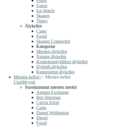
Fossil
Guess
Ice-Watch
Skagen
Timex
Älykellot
Casio
Fossil
Skagen Connected
Kategoriat
Miesten älykellot
Naisten älykellot
Kosketusnäytölliset älykellot
Hybridi-älykellot
Kunnostetut älykellot
Miesten kellot
>
<
Miesten kellot
Uusi
Myynti
Suosituimmat miesten merkit
Armani Exchange
Ben Sherman
Calvin Klein
Casio
Daniel Wellington
Diesel
Fossil