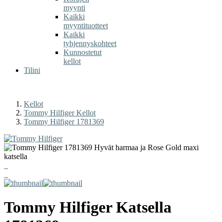
myynti
Kaikki
myyntituotteet
Kaikki
tyhjennyskohteet
Kunnostetut
kellot
Tilini
Kellot
Tommy Hilfiger Kellot
Tommy Hilfiger 1781369
Tommy Hilfiger
Katsella