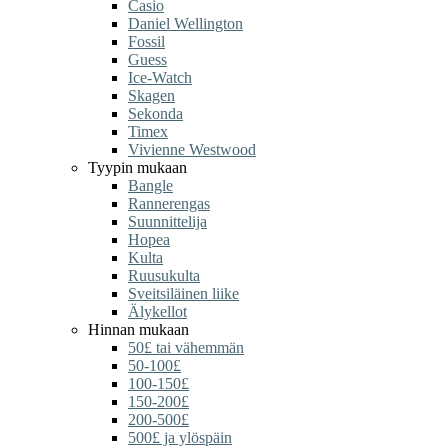
Casio
Daniel Wellington
Fossil
Guess
Ice-Watch
Skagen
Sekonda
Timex
Vivienne Westwood
Tyypin mukaan
Bangle
Rannerengas
Suunnittelija
Hopea
Kulta
Ruusukulta
Sveitsiläinen liike
Älykellot
Hinnan mukaan
50£ tai vähemmän
50-100£
100-150£
150-200£
200-500£
500£ ja ylöspäin