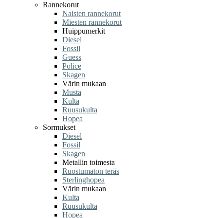
Rannekorut
Naisten rannekorut
Miesten rannekorut
Huippumerkit
Diesel
Fossil
Guess
Police
Skagen
Värin mukaan
Musta
Kulta
Ruusukulta
Hopea
Sormukset
Diesel
Fossil
Skagen
Metallin toimesta
Ruostumaton teräs
Sterlinghopea
Värin mukaan
Kulta
Ruusukulta
Hopea