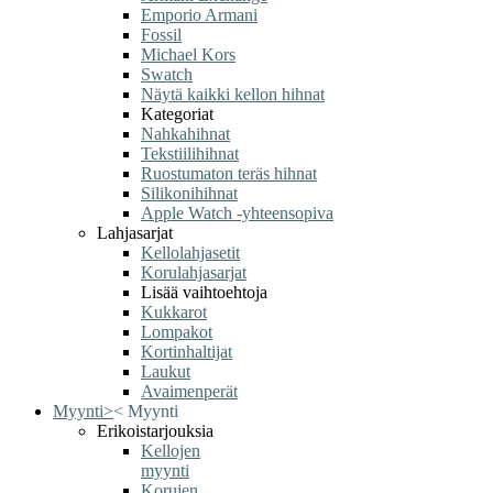
Emporio Armani
Fossil
Michael Kors
Swatch
Näytä kaikki kellon hihnat
Kategoriat
Nahkahihnat
Tekstiilihihnat
Ruostumaton teräs hihnat
Silikonihihnat
Apple Watch -yhteensopiva
Lahjasarjat
Kellolahjasetit
Korulahjasarjat
Lisää vaihtoehtoja
Kukkarot
Lompakot
Kortinhaltijat
Laukut
Avaimenperät
Myynti
>
<
Myynti
Erikoistarjouksia
Kellojen
myynti
Korujen