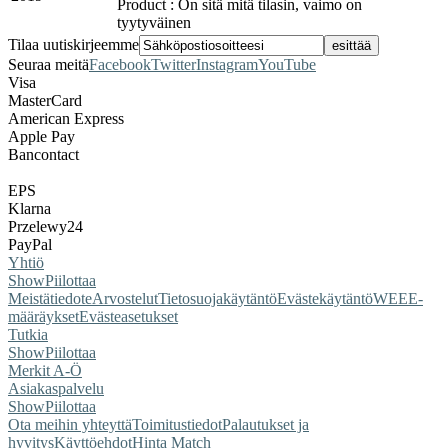
Product : On sitä mitä tilasin, vaimo on
tyytyväinen
Tilaa uutiskirjeemme
Seuraa meitä
Facebook
Twitter
Instagram
YouTube
Visa
MasterCard
American Express
Apple Pay
Bancontact
EPS
Klarna
Przelewy24
PayPal
Yhtiö
Show
Piilottaa
Meistä
tiedote
Arvostelut
Tietosuojakäytäntö
Evästekäytäntö
WEEE-
määräykset
Evästeasetukset
Tutkia
Show
Piilottaa
Merkit A-Ö
Asiakaspalvelu
Show
Piilottaa
Ota meihin yhteyttä
Toimitustiedot
Palautukset ja
hyvitys
Käyttöehdot
Hinta Match