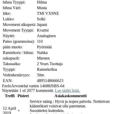
hihna Tyyppi:
Hihna
hihna Väri:
Musta
liike:
TMI VX9NE
Lukko:
Solki
Movement alkuperä:
Japani
Movement Tyyppi:
Kvartsi
Näyttö:
Analoginen
Paino (grammoina):
110
pään muoto:
Pyöristää
Rannekoru / hihna:
Nahka
sukupuoli:
Miesten
Takuuaika:
2 Years Tuottaja
Tyyppi:
Rannekelloa
Vedenkestävyys:
50m
EAN:
4895148666623
Feefo
Arvostelut varten 14688JSBS-04
Näytetään 1 of 2077 kommentit.
Lue täältä lisää.
Treffi
Pisteet
Asiakaskommentti
Service rating : Hyvä ja nopea palvelu. Nettisivun
käännökset voisivat olla paremmat.
12 April
+
Suosittelen kuitenkin.
2019