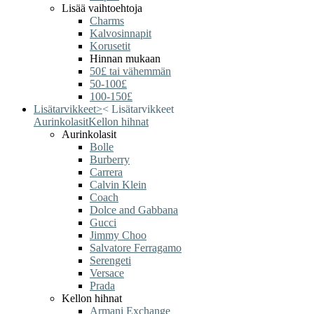
Lisää vaihtoehtoja
Charms
Kalvosinnapit
Korusetit
Hinnan mukaan
50£ tai vähemmän
50-100£
100-150£
Lisätarvikkeet
>
<
Lisätarvikkeet
Aurinkolasit
Kellon hihnat
Aurinkolasit
Bolle
Burberry
Carrera
Calvin Klein
Coach
Dolce and Gabbana
Gucci
Jimmy Choo
Salvatore Ferragamo
Serengeti
Versace
Prada
Kellon hihnat
Armani Exchange