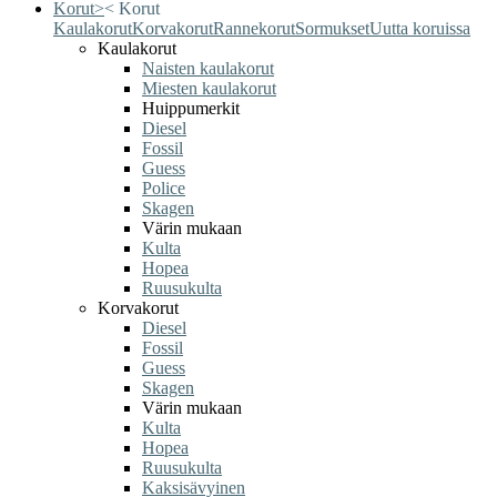
Korut
>
<
Korut
Kaulakorut
Korvakorut
Rannekorut
Sormukset
Uutta koruissa
Kaulakorut
Naisten kaulakorut
Miesten kaulakorut
Huippumerkit
Diesel
Fossil
Guess
Police
Skagen
Värin mukaan
Kulta
Hopea
Ruusukulta
Korvakorut
Diesel
Fossil
Guess
Skagen
Värin mukaan
Kulta
Hopea
Ruusukulta
Kaksisävyinen