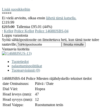
Lisää suosikkeihin
*
*
*
*
*
Ei vielä arvioitu, olkaa ensin
lähetä tämä katsella.
£119.99
£215.00
Tallentaa £95.01 (44%)
:
Kellot
Police Kellot
Police 14688JSBS-04
Loppu varastosta
Syötä sähköpostiosoite on ilmoitettava heti, kun tämä tuote tulee
saataville.
Vastaavia tuotteita
Tuotetiedot
palauttamispolitiikat
Tuotearvioinnit (0)
14688JSBS-04 Police Miesten räjähdyskello tekniset tiedot
date Ominaisuus:
Päivä / Date
Dial Väri:
Hopea
Head leveys (mm):
47
Head syvyys (mm):
12
Head Vaippa:
Ruostumaton teräs