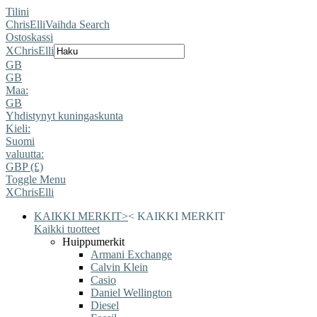
Tilini
ChrisElli
Vaihda Search
Ostoskassi
X
ChrisElli
GB
GB
Maa:
GB
Yhdistynyt kuningaskunta
Kieli:
Suomi
valuutta:
GBP (£)
Toggle Menu
X
ChrisElli
KAIKKI MERKIT
>
<
KAIKKI MERKIT
Kaikki tuotteet
Huippumerkit
Armani Exchange
Calvin Klein
Casio
Daniel Wellington
Diesel