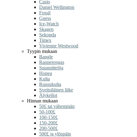
Casio
Daniel Wellington
Fossil
Guess
Ice-Watch
Skagen
Sekonda
Timex
Vivienne Westwood
Tyypin mukaan
Bangle
Rannerengas
Suunnittelija
Hopea
Kulta
Ruusukulta
Sveitsiläinen liike
Älykellot
Hinnan mukaan
50£ tai vähemmän
50-100£
100-150£
150-200£
200-500£
500£ ja ylöspäin