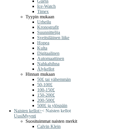
Guess
Ice-Watch
Timex
Tyypin mukaan
Urheilu
Kronografit
Suunnittelija
Sveitsiläinen liike
Hopea
Kulta
Digitaalinen
Automaattinen
Nahkahihna
Älykellot
Hinnan mukaan
50£ tai vähemmän
50-100£
100-150£
150-200£
200-500£
500£ ja ylöspäin
Naisten kellot
>
<
Naisten kellot
Uusi
Myynti
Suosituimmat naisten merkit
Calvin Klein