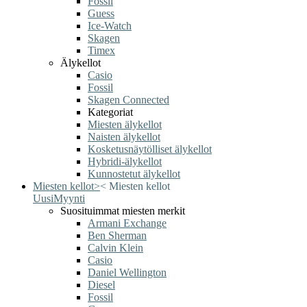
Fossil
Guess
Ice-Watch
Skagen
Timex
Älykellot
Casio
Fossil
Skagen Connected
Kategoriat
Miesten älykellot
Naisten älykellot
Kosketusnäytölliset älykellot
Hybridi-älykellot
Kunnostetut älykellot
Miesten kellot
>
<
Miesten kellot
Uusi
Myynti
Suosituimmat miesten merkit
Armani Exchange
Ben Sherman
Calvin Klein
Casio
Daniel Wellington
Diesel
Fossil