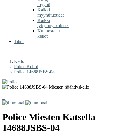
myynti
Kaikki
myyntituotteet
Kaikki
tyhjennyskohteet
Kunnostetut
kellot
Tilini
Kellot
Police Kellot
Police 14688JSBS-04
Police
Miesten Katsella
14688JSBS-04