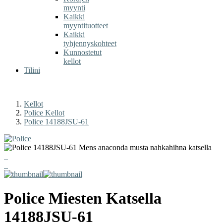
myynti
Kaikki
myyntituotteet
Kaikki
tyhjennyskohteet
Kunnostetut
kellot
Tilini
Kellot
Police Kellot
Police 14188JSU-61
Police
Miesten Katsella
14188JSU-61