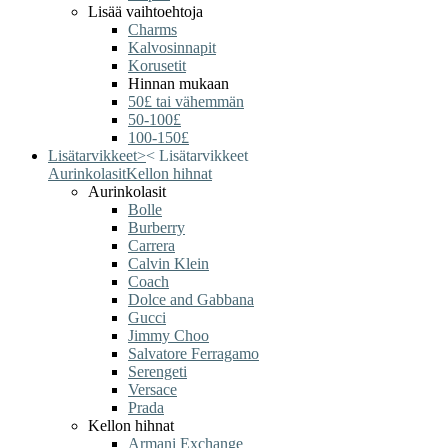
Lisää vaihtoehtoja
Charms
Kalvosinnapit
Korusetit
Hinnan mukaan
50£ tai vähemmän
50-100£
100-150£
Lisätarvikkeet
>
<
Lisätarvikkeet
Aurinkolasit
Kellon hihnat
Aurinkolasit
Bolle
Burberry
Carrera
Calvin Klein
Coach
Dolce and Gabbana
Gucci
Jimmy Choo
Salvatore Ferragamo
Serengeti
Versace
Prada
Kellon hihnat
Armani Exchange