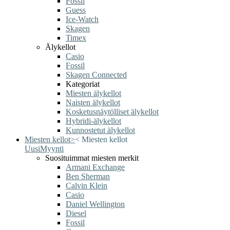
Fossil
Guess
Ice-Watch
Skagen
Timex
Älykellot
Casio
Fossil
Skagen Connected
Kategoriat
Miesten älykellot
Naisten älykellot
Kosketusnäytölliset älykellot
Hybridi-älykellot
Kunnostetut älykellot
Miesten kellot
>
<
Miesten kellot
Uusi
Myynti
Suosituimmat miesten merkit
Armani Exchange
Ben Sherman
Calvin Klein
Casio
Daniel Wellington
Diesel
Fossil