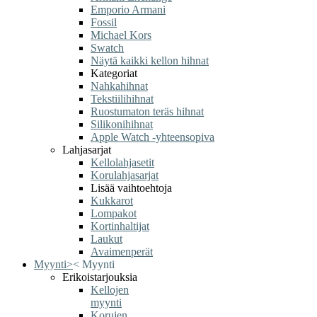
Emporio Armani
Fossil
Michael Kors
Swatch
Näytä kaikki kellon hihnat
Kategoriat
Nahkahihnat
Tekstiilihihnat
Ruostumaton teräs hihnat
Silikonihihnat
Apple Watch -yhteensopiva
Lahjasarjat
Kellolahjasetit
Korulahjasarjat
Lisää vaihtoehtoja
Kukkarot
Lompakot
Kortinhaltijat
Laukut
Avaimenperät
Myynti
>
<
Myynti
Erikoistarjouksia
Kellojen
myynti
Korujen