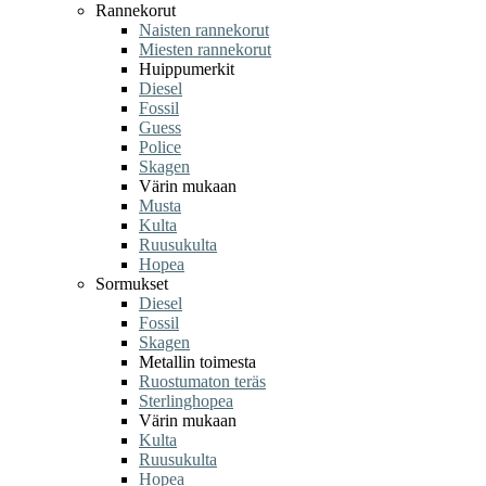
Rannekorut
Naisten rannekorut
Miesten rannekorut
Huippumerkit
Diesel
Fossil
Guess
Police
Skagen
Värin mukaan
Musta
Kulta
Ruusukulta
Hopea
Sormukset
Diesel
Fossil
Skagen
Metallin toimesta
Ruostumaton teräs
Sterlinghopea
Värin mukaan
Kulta
Ruusukulta
Hopea