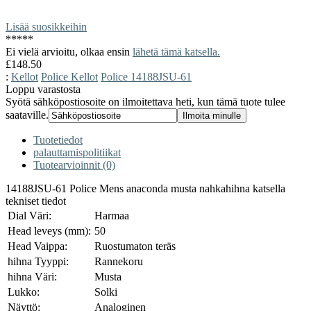
Lisää suosikkeihin
*
*
*
*
*
Ei vielä arvioitu, olkaa ensin
lähetä tämä katsella.
£148.50
:
Kellot
Police Kellot
Police 14188JSU-61
Loppu varastosta
Syötä sähköpostiosoite on ilmoitettava heti, kun tämä tuote tulee
saataville.
Tuotetiedot
palauttamispolitiikat
Tuotearvioinnit (0)
14188JSU-61 Police Mens anaconda musta nahkahihna katsella
tekniset tiedot
Dial Väri:
Harmaa
Head leveys (mm):
50
Head Vaippa:
Ruostumaton teräs
hihna Tyyppi:
Rannekoru
hihna Väri:
Musta
Lukko:
Solki
Näyttö:
Analoginen