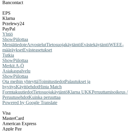
Bancontact
EPS
Klarna
Przelewy24
PayPal
Yhtiö
Show
Piilottaa
Meistä
tiedote
Arvostelut
Tietosuojakäytäntö
Evästekäytäntö
WEEE-
määräykset
Evästeasetukset
Tutkia
Show
Piilottaa
Merkit A-Ö
Asiakaspalvelu
Show
Piilottaa
Ota meihin yhteyttä
Toimitustiedot
Palautukset ja
hyvitys
Käyttöehdot
Hinta Match
Form
takuutiedot
Tietosuojakäytäntö
Klarna UKK
Peruuttamisoikeus /
Peruutusehdot
Kuinka peruuttaa
Powered by Google Translate
Visa
MasterCard
American Express
Apple Pay