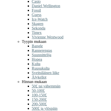
Casio
Daniel Wellington
Fossil
Guess
Ice-Watch
Skagen
Sekonda
Timex
Vivienne Westwood
Tyypin mukaan
Bangle
Rannerengas
Suunnittelija
Hopea
Kulta
Ruusukulta
Sveitsiläinen liike
Älykellot
Hinnan mukaan
50£ tai vähemmän
50-100£
100-150£
150-200£
200-500£
500£ ja ylöspäin