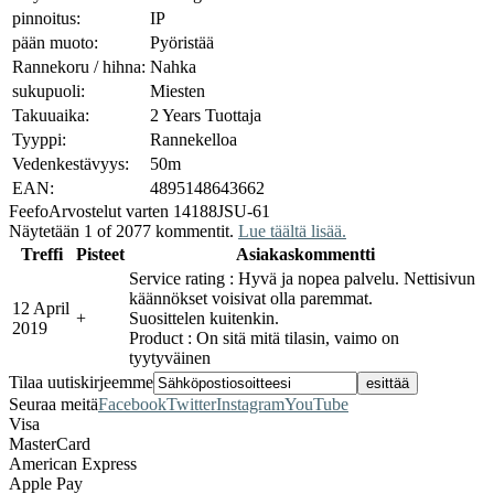
pinnoitus:
IP
pään muoto:
Pyöristää
Rannekoru / hihna:
Nahka
sukupuoli:
Miesten
Takuuaika:
2 Years Tuottaja
Tyyppi:
Rannekelloa
Vedenkestävyys:
50m
EAN:
4895148643662
Feefo
Arvostelut varten 14188JSU-61
Näytetään 1 of 2077 kommentit.
Lue täältä lisää.
Treffi
Pisteet
Asiakaskommentti
Service rating : Hyvä ja nopea palvelu. Nettisivun
käännökset voisivat olla paremmat.
12 April
+
Suosittelen kuitenkin.
2019
Product : On sitä mitä tilasin, vaimo on
tyytyväinen
Tilaa uutiskirjeemme
Seuraa meitä
Facebook
Twitter
Instagram
YouTube
Visa
MasterCard
American Express
Apple Pay