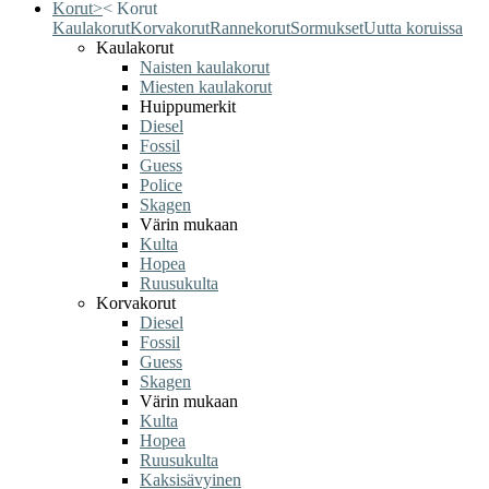
Korut
>
<
Korut
Kaulakorut
Korvakorut
Rannekorut
Sormukset
Uutta koruissa
Kaulakorut
Naisten kaulakorut
Miesten kaulakorut
Huippumerkit
Diesel
Fossil
Guess
Police
Skagen
Värin mukaan
Kulta
Hopea
Ruusukulta
Korvakorut
Diesel
Fossil
Guess
Skagen
Värin mukaan
Kulta
Hopea
Ruusukulta
Kaksisävyinen