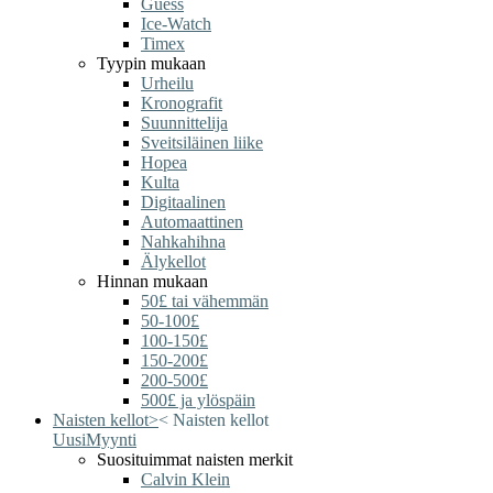
Guess
Ice-Watch
Timex
Tyypin mukaan
Urheilu
Kronografit
Suunnittelija
Sveitsiläinen liike
Hopea
Kulta
Digitaalinen
Automaattinen
Nahkahihna
Älykellot
Hinnan mukaan
50£ tai vähemmän
50-100£
100-150£
150-200£
200-500£
500£ ja ylöspäin
Naisten kellot
>
<
Naisten kellot
Uusi
Myynti
Suosituimmat naisten merkit
Calvin Klein