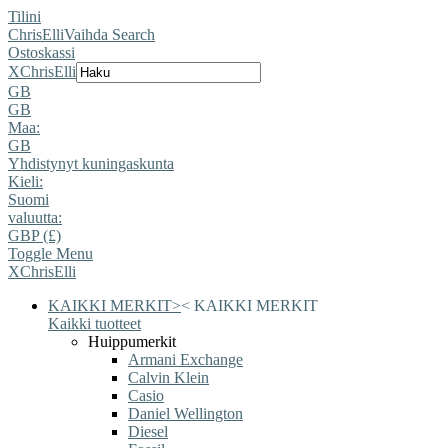
Tilini
ChrisElli
Vaihda Search
Ostoskassi
X
ChrisElli
GB
GB
Maa:
GB
Yhdistynyt kuningaskunta
Kieli:
Suomi
valuutta:
GBP (£)
Toggle Menu
X
ChrisElli
KAIKKI MERKIT
>
<
KAIKKI MERKIT
Kaikki tuotteet
Huippumerkit
Armani Exchange
Calvin Klein
Casio
Daniel Wellington
Diesel