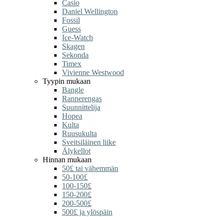
Casio
Daniel Wellington
Fossil
Guess
Ice-Watch
Skagen
Sekonda
Timex
Vivienne Westwood
Tyypin mukaan
Bangle
Rannerengas
Suunnittelija
Hopea
Kulta
Ruusukulta
Sveitsiläinen liike
Älykellot
Hinnan mukaan
50£ tai vähemmän
50-100£
100-150£
150-200£
200-500£
500£ ja ylöspäin