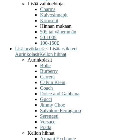
Lisää vaihtoehtoja
Charms
Kalvosinnapit
Korusetit
Hinnan mukaan
50£ tai vähemmän
50-100£
100-150£
Lisätarvikkeet
>
<
Lisätarvikkeet
Aurinkolasit
Kellon hihnat
Aurinkolasit
Bolle
Burberry
Carrera
Calvin Klein
Coach
Dolce and Gabbana
Gucci
Jimmy Choo
Salvatore Ferragamo
Serengeti
Versace
Prada
Kellon hihnat
Armani Exchange