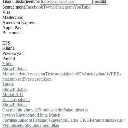
Tilaa uutiskirjeemme
Seuraa meitä
Facebook
Twitter
Instagram
YouTube
Visa
MasterCard
American Express
Apple Pay
Bancontact
EPS
Klarna
Przelewy24
PayPal
Yhtiö
Show
Piilottaa
Meistä
tiedote
Arvostelut
Tietosuojakäytäntö
Evästekäytäntö
WEEE-
määräykset
Evästeasetukset
Tutkia
Show
Piilottaa
Merkit A-Ö
Asiakaspalvelu
Show
Piilottaa
Ota meihin yhteyttä
Toimitustiedot
Palautukset ja
hyvitys
Käyttöehdot
Hinta Match
Form
takuutiedot
Tietosuojakäytäntö
Klarna UKK
Peruuttamisoikeus /
Peruutusehdot
Kuinka peruuttaa