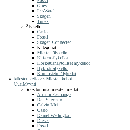
Fossil
Guess
Ice-Watch
Skagen
Timex
Älykellot
Casio
Fossil
Skagen Connected
Kategoriat
Miesten älykellot
Naisten älykellot
Kosketusnäytölliset älykellot
Hybridi-älykellot
Kunnostetut älykellot
Miesten kellot
>
<
Miesten kellot
Uusi
Myynti
Suosituimmat miesten merkit
Armani Exchange
Ben Sherman
Calvin Klein
Casio
Daniel Wellington
Diesel
Fossil