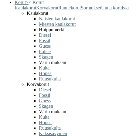
Korut
>
<
Korut
Kaulakorut
Korvakorut
Rannekorut
Sormukset
Uutta koruissa
Kaulakorut
Naisten kaulakorut
Miesten kaulakorut
Huippumerkit
Diesel
Fossil
Guess
Police
Skagen
Värin mukaan
Kulta
Hopea
Ruusukulta
Korvakorut
Diesel
Fossil
Guess
Skagen
Värin mukaan
Kulta
Hopea
Ruusukulta
Kaksisävyinen