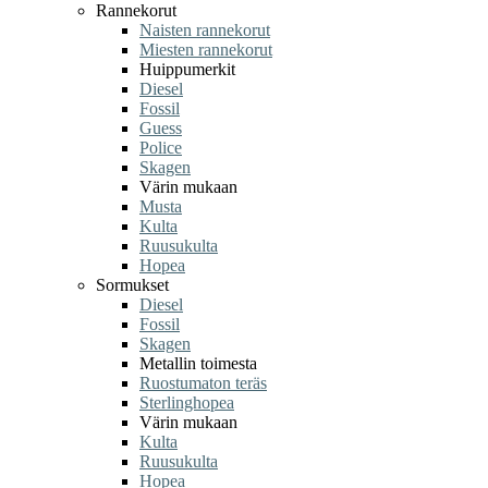
Rannekorut
Naisten rannekorut
Miesten rannekorut
Huippumerkit
Diesel
Fossil
Guess
Police
Skagen
Värin mukaan
Musta
Kulta
Ruusukulta
Hopea
Sormukset
Diesel
Fossil
Skagen
Metallin toimesta
Ruostumaton teräs
Sterlinghopea
Värin mukaan
Kulta
Ruusukulta
Hopea