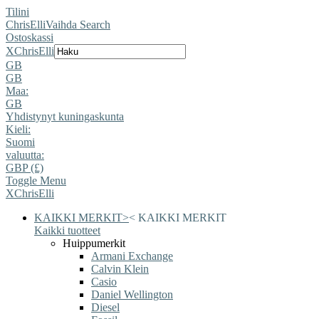
Tilini
ChrisElli
Vaihda Search
Ostoskassi
X
ChrisElli
GB
GB
Maa:
GB
Yhdistynyt kuningaskunta
Kieli:
Suomi
valuutta:
GBP (£)
Toggle Menu
X
ChrisElli
KAIKKI MERKIT
>
<
KAIKKI MERKIT
Kaikki tuotteet
Huippumerkit
Armani Exchange
Calvin Klein
Casio
Daniel Wellington
Diesel