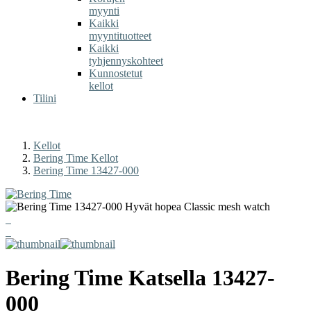
myynti
Kaikki
myyntituotteet
Kaikki
tyhjennyskohteet
Kunnostetut
kellot
Tilini
Kellot
Bering Time Kellot
Bering Time 13427-000
Bering Time
Katsella
13427-
000