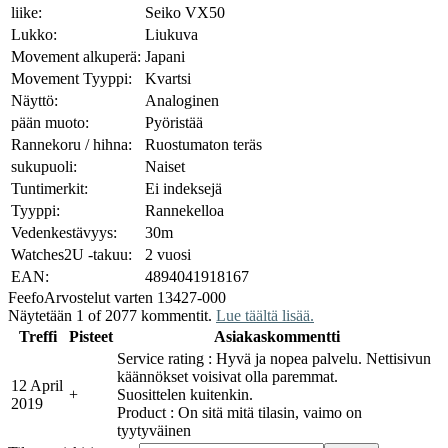
liike:
Seiko VX50
Lukko:
Liukuva
Movement alkuperä:
Japani
Movement Tyyppi:
Kvartsi
Näyttö:
Analoginen
pään muoto:
Pyöristää
Rannekoru / hihna:
Ruostumaton teräs
sukupuoli:
Naiset
Tuntimerkit:
Ei indeksejä
Tyyppi:
Rannekelloa
Vedenkestävyys:
30m
Watches2U -takuu:
2 vuosi
EAN:
4894041918167
Feefo
Arvostelut varten 13427-000
Näytetään 1 of 2077 kommentit.
Lue täältä lisää.
Treffi
Pisteet
Asiakaskommentti
Service rating : Hyvä ja nopea palvelu. Nettisivun
käännökset voisivat olla paremmat.
12 April
+
Suosittelen kuitenkin.
2019
Product : On sitä mitä tilasin, vaimo on
tyytyväinen