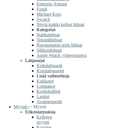
Emporio Armani
Fossil
Michael Kors
Swatch
Näytä kaikki kellon hihnat
Kategoriat
Nahkahihnat
Tekstiilihihnat
Ruostumaton teräs hihnat
Silikonihihnat
Apple Watch -yhteensopiva
Lahjasarjat
Kellolahjasetit
Korulahjasarjat
Lisää vaihtoehtoja
Kukkarot
Lompakot
Kortinhaltijat
Laukut
Avaimenperät
Myynti
>
<
Myynti
Erikoistarjouksia
Kellojen
myynti
Korujen