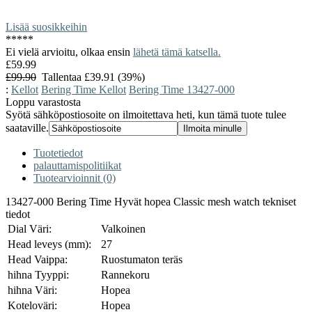
Lisää suosikkeihin
*
*
*
*
*
Ei vielä arvioitu, olkaa ensin
lähetä tämä katsella.
£59.99
£99.90
Tallentaa £39.91 (39%)
:
Kellot
Bering Time Kellot
Bering Time 13427-000
Loppu varastosta
Syötä sähköpostiosoite on ilmoitettava heti, kun tämä tuote tulee
saataville.
Tuotetiedot
palauttamispolitiikat
Tuotearvioinnit (0)
13427-000 Bering Time Hyvät hopea Classic mesh watch tekniset
tiedot
Dial Väri:
Valkoinen
Head leveys (mm):
27
Head Vaippa:
Ruostumaton teräs
hihna Tyyppi:
Rannekoru
hihna Väri:
Hopea
Koteloväri:
Hopea