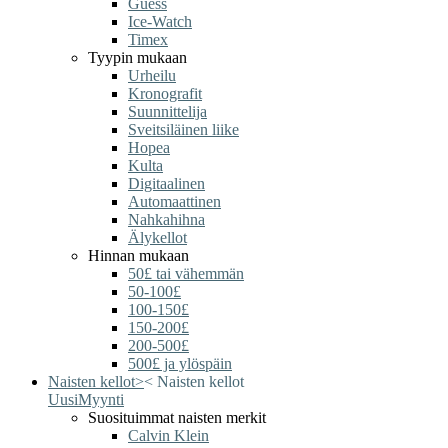
Guess
Ice-Watch
Timex
Tyypin mukaan
Urheilu
Kronografit
Suunnittelija
Sveitsiläinen liike
Hopea
Kulta
Digitaalinen
Automaattinen
Nahkahihna
Älykellot
Hinnan mukaan
50£ tai vähemmän
50-100£
100-150£
150-200£
200-500£
500£ ja ylöspäin
Naisten kellot
>
<
Naisten kellot
Uusi
Myynti
Suosituimmat naisten merkit
Calvin Klein