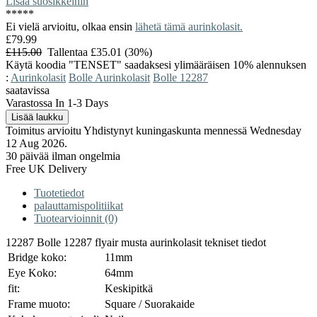
Lisää suosikkeihin
*
*
*
*
*
Ei vielä arvioitu, olkaa ensin
lähetä tämä aurinkolasit.
£79.99
£115.00
Tallentaa £35.01 (30%)
Käytä koodia "TENSET" saadaksesi ylimääräisen 10% alennuksen
:
Aurinkolasit
Bolle Aurinkolasit
Bolle 12287
saatavissa
Varastossa In 1-3 Days
Toimitus arvioitu Yhdistynyt kuningaskunta mennessä Wednesday
12 Aug 2026.
30 päivää ilman ongelmia
Free UK Delivery
Tuotetiedot
palauttamispolitiikat
Tuotearvioinnit (0)
12287 Bolle 12287 flyair musta aurinkolasit tekniset tiedot
Bridge koko:
11mm
Eye Koko:
64mm
fit:
Keskipitkä
Frame muoto:
Square / Suorakaide