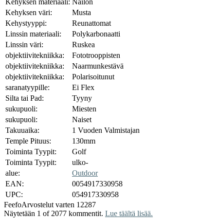
Kehyksen materiaali:
Nailon
Kehyksen väri:
Musta
Kehystyyppi:
Reunattomat
Linssin materiaali:
Polykarbonaatti
Linssin väri:
Ruskea
objektiivitekniikka:
Fototrooppisten
objektiivitekniikka:
Naarmunkestävä
objektiivitekniikka:
Polarisoitunut
saranatyypille:
Ei Flex
Silta tai Pad:
Tyyny
sukupuoli:
Miesten
sukupuoli:
Naiset
Takuuaika:
1 Vuoden Valmistajan
Temple Pituus:
130mm
Toiminta Tyypit:
Golf
Toiminta Tyypit:
ulko-
alue:
Outdoor
EAN:
0054917330958
UPC:
054917330958
Feefo
Arvostelut varten 12287
Näytetään 1 of 2077 kommentit.
Lue täältä lisää.