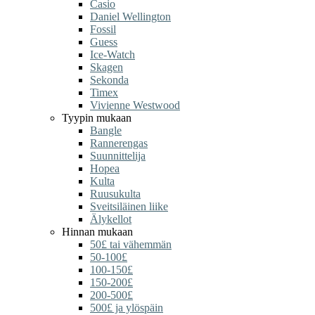
Casio
Daniel Wellington
Fossil
Guess
Ice-Watch
Skagen
Sekonda
Timex
Vivienne Westwood
Tyypin mukaan
Bangle
Rannerengas
Suunnittelija
Hopea
Kulta
Ruusukulta
Sveitsiläinen liike
Älykellot
Hinnan mukaan
50£ tai vähemmän
50-100£
100-150£
150-200£
200-500£
500£ ja ylöspäin