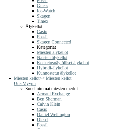
Fossil
Guess
Ice-Watch
Skagen
Timex
Älykellot
Casio
Fossil
Skagen Connected
Kategoriat
Miesten älykellot
Naisten älykellot
Kosketusnäytölliset älykellot
Hybridi-älykellot
Kunnostetut älykellot
Miesten kellot
>
<
Miesten kellot
Uusi
Myynti
Suosituimmat miesten merkit
Armani Exchange
Ben Sherman
Calvin Klein
Casio
Daniel Wellington
Diesel
Fossil