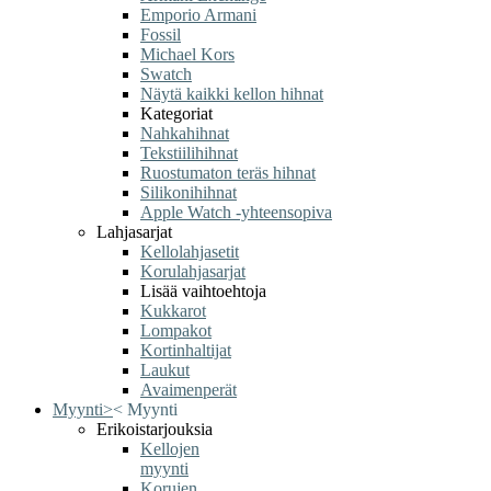
Emporio Armani
Fossil
Michael Kors
Swatch
Näytä kaikki kellon hihnat
Kategoriat
Nahkahihnat
Tekstiilihihnat
Ruostumaton teräs hihnat
Silikonihihnat
Apple Watch -yhteensopiva
Lahjasarjat
Kellolahjasetit
Korulahjasarjat
Lisää vaihtoehtoja
Kukkarot
Lompakot
Kortinhaltijat
Laukut
Avaimenperät
Myynti
>
<
Myynti
Erikoistarjouksia
Kellojen
myynti
Korujen