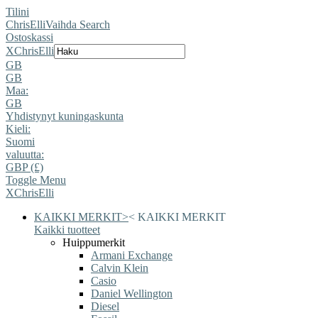
Tilini
ChrisElli
Vaihda Search
Ostoskassi
X
ChrisElli
GB
GB
Maa:
GB
Yhdistynyt kuningaskunta
Kieli:
Suomi
valuutta:
GBP (£)
Toggle Menu
X
ChrisElli
KAIKKI MERKIT
>
<
KAIKKI MERKIT
Kaikki tuotteet
Huippumerkit
Armani Exchange
Calvin Klein
Casio
Daniel Wellington
Diesel