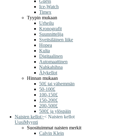
Guess
Ice-Watch
Timex
Tyypin mukaan
Urheilu
Kronografit
Suunnittelija
Sveitsiläinen liike
Hopea
Kulta
Digitaalinen
Automaattinen
Nahkahihna
Älykellot
Hinnan mukaan
50£ tai vähemmän
50-100£
100-150£
150-200£
200-500£
500£ ja ylöspäin
Naisten kellot
>
<
Naisten kellot
Uusi
Myynti
Suosituimmat naisten merkit
Calvin Klein