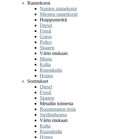
Rannekorut
Naisten rannekorut
Miesten rannekorut
Huippumerkit
Diesel
Fossil
Guess
Police
Skagen
Värin mukaan
Musta
Kulta
Ruusukulta
Hopea
Sormukset
Diesel
Fossil
Skagen
Metallin toimesta
Ruostumaton teräs
Sterlinghopea
Värin mukaan
Kulta
Ruusukulta
Hopea