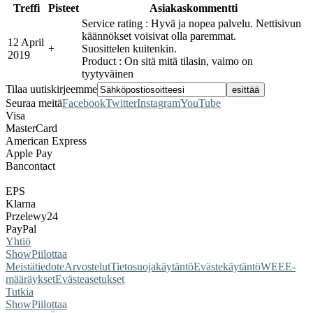
Treffi
Pisteet
Asiakaskommentti
Service rating : Hyvä ja nopea palvelu. Nettisivun
käännökset voisivat olla paremmat.
12 April
+
Suosittelen kuitenkin.
2019
Product : On sitä mitä tilasin, vaimo on
tyytyväinen
Tilaa uutiskirjeemme
Seuraa meitä
Facebook
Twitter
Instagram
YouTube
Visa
MasterCard
American Express
Apple Pay
Bancontact
EPS
Klarna
Przelewy24
PayPal
Yhtiö
Show
Piilottaa
Meistä
tiedote
Arvostelut
Tietosuojakäytäntö
Evästekäytäntö
WEEE-
määräykset
Evästeasetukset
Tutkia
Show
Piilottaa