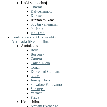
Lisää vaihtoehtoja
Charms
Kalvosinnapit
Korusetit
Hinnan mukaan
50£ tai vähemmän
50-100£
100-150£
Lisätarvikkeet
>
<
Lisätarvikkeet
Aurinkolasit
Kellon hihnat
Aurinkolasit
Bolle
Burberry
Carrera
Calvin Klein
Coach
Dolce and Gabbana
Gucci
Jimmy Choo
Salvatore Ferragamo
Serengeti
Versace
Prada
Kellon hihnat
Armani Exchange