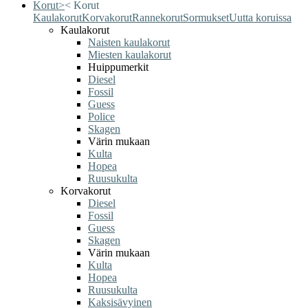
Korut
>
<
Korut
Kaulakorut
Korvakorut
Rannekorut
Sormukset
Uutta koruissa
Kaulakorut
Naisten kaulakorut
Miesten kaulakorut
Huippumerkit
Diesel
Fossil
Guess
Police
Skagen
Värin mukaan
Kulta
Hopea
Ruusukulta
Korvakorut
Diesel
Fossil
Guess
Skagen
Värin mukaan
Kulta
Hopea
Ruusukulta
Kaksisävyinen