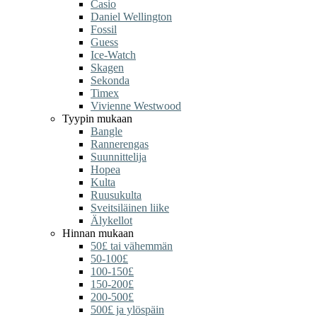
Casio
Daniel Wellington
Fossil
Guess
Ice-Watch
Skagen
Sekonda
Timex
Vivienne Westwood
Tyypin mukaan
Bangle
Rannerengas
Suunnittelija
Hopea
Kulta
Ruusukulta
Sveitsiläinen liike
Älykellot
Hinnan mukaan
50£ tai vähemmän
50-100£
100-150£
150-200£
200-500£
500£ ja ylöspäin