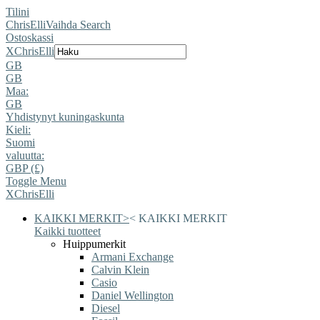
Tilini
ChrisElli
Vaihda Search
Ostoskassi
X
ChrisElli
GB
GB
Maa:
GB
Yhdistynyt kuningaskunta
Kieli:
Suomi
valuutta:
GBP (£)
Toggle Menu
X
ChrisElli
KAIKKI MERKIT
>
<
KAIKKI MERKIT
Kaikki tuotteet
Huippumerkit
Armani Exchange
Calvin Klein
Casio
Daniel Wellington
Diesel