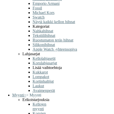
Emporio Armani
Fossil
Michael Kors
Swatch
Näytä kaikki kellon hihnat
Kategoriat
Nahkahihnat
Tekstiilihihnat
Ruostumaton teräs hihnat
Silikonihihnat
Apple Watch -yhteensopiva
Lahjasarjat
Kellolahjasetit
Korulahjasarjat
Lisää vaihtoehtoja
Kukkarot
Lompakot
Kortinhaltijat
Laukut
Avaimenperät
Myynti
>
<
Myynti
Erikoistarjouksia
Kellojen
myynti
Korujen