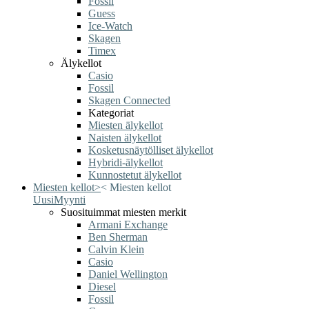
Fossil
Guess
Ice-Watch
Skagen
Timex
Älykellot
Casio
Fossil
Skagen Connected
Kategoriat
Miesten älykellot
Naisten älykellot
Kosketusnäytölliset älykellot
Hybridi-älykellot
Kunnostetut älykellot
Miesten kellot
>
<
Miesten kellot
Uusi
Myynti
Suosituimmat miesten merkit
Armani Exchange
Ben Sherman
Calvin Klein
Casio
Daniel Wellington
Diesel
Fossil