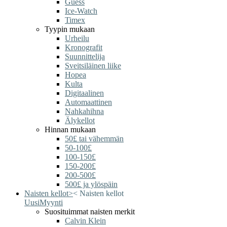
Guess
Ice-Watch
Timex
Tyypin mukaan
Urheilu
Kronografit
Suunnittelija
Sveitsiläinen liike
Hopea
Kulta
Digitaalinen
Automaattinen
Nahkahihna
Älykellot
Hinnan mukaan
50£ tai vähemmän
50-100£
100-150£
150-200£
200-500£
500£ ja ylöspäin
Naisten kellot
>
<
Naisten kellot
Uusi
Myynti
Suosituimmat naisten merkit
Calvin Klein