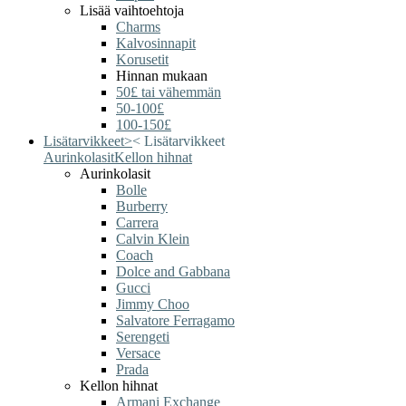
Lisää vaihtoehtoja
Charms
Kalvosinnapit
Korusetit
Hinnan mukaan
50£ tai vähemmän
50-100£
100-150£
Lisätarvikkeet
>
<
Lisätarvikkeet
Aurinkolasit
Kellon hihnat
Aurinkolasit
Bolle
Burberry
Carrera
Calvin Klein
Coach
Dolce and Gabbana
Gucci
Jimmy Choo
Salvatore Ferragamo
Serengeti
Versace
Prada
Kellon hihnat
Armani Exchange