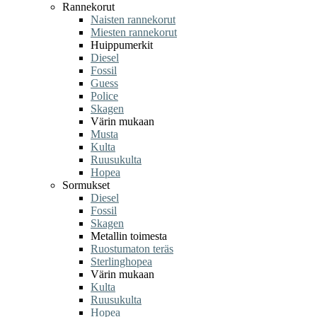
Rannekorut
Naisten rannekorut
Miesten rannekorut
Huippumerkit
Diesel
Fossil
Guess
Police
Skagen
Värin mukaan
Musta
Kulta
Ruusukulta
Hopea
Sormukset
Diesel
Fossil
Skagen
Metallin toimesta
Ruostumaton teräs
Sterlinghopea
Värin mukaan
Kulta
Ruusukulta
Hopea