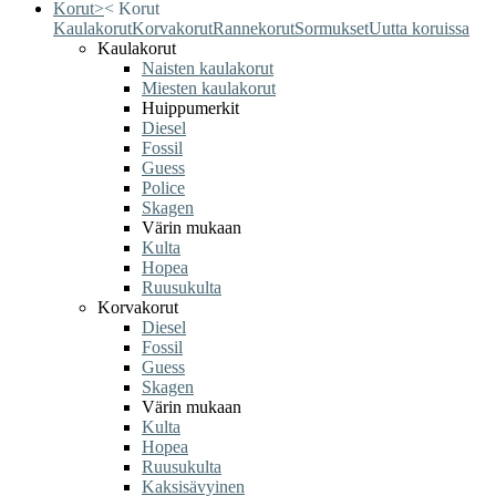
Korut
>
<
Korut
Kaulakorut
Korvakorut
Rannekorut
Sormukset
Uutta koruissa
Kaulakorut
Naisten kaulakorut
Miesten kaulakorut
Huippumerkit
Diesel
Fossil
Guess
Police
Skagen
Värin mukaan
Kulta
Hopea
Ruusukulta
Korvakorut
Diesel
Fossil
Guess
Skagen
Värin mukaan
Kulta
Hopea
Ruusukulta
Kaksisävyinen